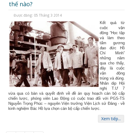
thế nào?
Được đăng: 05 Tháng 3 2014
Kết quả từ
cuộc vận
động “Học tập
và làm theo
tấm gương
đạo đức Hồ
Chí Minh”
những năm
qua cho thấy,
đây là cuộc
vận động
trúng và đúng.
Nhân dịp Hội
nghị T.Ư 7
vừa qua có bàn và quyết định về đề án quy hoạch cán bộ cấp
chiến lược, phóng viên Lao Động có cuộc trao đổi với PGS-TS
Nguyễn Trọng Phúc – nguyên Viện trưởng Viện Lịch sử Đảng - về
kinh nghiệm Bác Hồ lựa chọn cán bộ cấp chiến lược.
Xem tiếp...