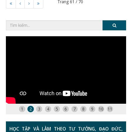
Trang 61 / 70
1
2
3
4
5
6
7
8
9
10
11
HỌC TẬP VÀ LÀM THEO TƯ TƯỞNG, ĐẠO ĐỨC,