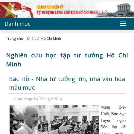
Danh mục
Toggl
navig
Trang chủ
Chủ tịch Hồ Chí Minh
Nghiên cứu học tập tư tưởng Hồ Chí
Minh
Bác Hồ - Nhà tư tưởng lớn, nhà văn hóa
mẫu mực
Được đăng: 04 Tháng 6 2014
Mùng 2-9-
1945, Bác đọc
Tuyên ngôn
Độc lập để
dựng nước,