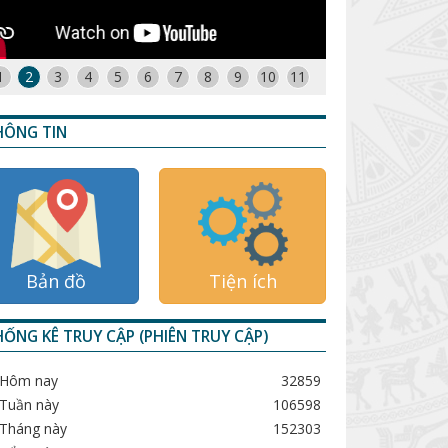
1
2
3
4
5
6
7
8
9
10
11
HÔNG TIN
Bản đồ
Tiện ích
ỐNG KÊ TRUY CẬP (PHIÊN TRUY CẬP)
Hôm nay
32859
Tuần này
106598
Tháng này
152303