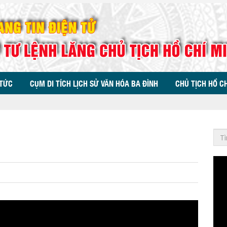
 TỨC
CỤM DI TÍCH LỊCH SỬ VĂN HÓA BA ĐÌNH
CHỦ TỊCH HỒ C