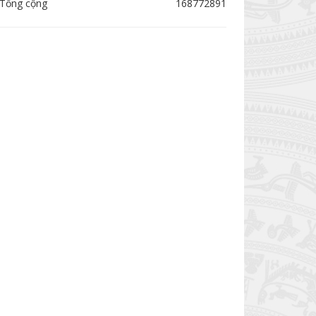
Tổng cộng
168772891