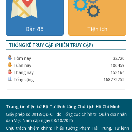
Bản đồ
Tiện ích
THỐNG KÊ TRUY CẬP (PHIÊN TRUY CẬP)
Hôm nay
32720
Tuần này
106459
Tháng này
152164
Tổng cộng
168772752
Trang tin điện tử Bộ Tư lệnh Lăng Chủ tịch Hồ Chí Minh
Giấy phép số 3918/QĐ-CT do Tổng cục Chính trị Quân đội nhân
dân Việt Nam cấp ngày 08/10/2025
Chịu trách nhiệm chính: Thiếu tướng Phạm Hải Trung, Tư lệnh