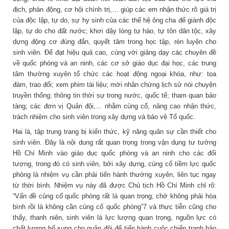
địch, phản động, cơ hội chính trị,… giúp các em nhận thức rõ giá trị
của độc lập, tự do, sự hy sinh của các thế hệ ông cha để giành độc
lập, tự do cho đất nước; khơi dậy lòng tự hào, tự tôn dân tộc, xây
dựng động cơ đúng đắn, quyết tâm trong học tập, rèn luyện cho
sinh viên. Để đạt hiệu quả cao, cùng với giảng dạy các chuyên đề
về quốc phòng và an ninh, các cơ sở giáo dục đại học, các trung
tâm thường xuyên tổ chức các hoạt động ngoại khóa, như: tọa
đàm, trao đổi; xem phim tài liệu; mời nhân chứng lịch sử nói chuyện
truyền thống; thông tin thời sự trong nước, quốc tế; tham quan bảo
tàng; các đơn vị Quân đội,... nhằm củng cố, nâng cao nhận thức,
trách nhiệm cho sinh viên trong xây dựng và bảo vệ Tổ quốc.
Hai là, tập trung trang bị kiến thức, kỹ năng quân sự cần thiết cho
sinh viên. Đây là nội dung rất quan trọng trong vận dụng tư tưởng
Hồ Chí Minh vào giáo dục quốc phòng và an ninh cho các đối
tượng, trong đó có sinh viên, bởi xây dựng, củng cố tiềm lực quốc
phòng là nhiệm vụ cần phải tiến hành thường xuyên, liên tục ngay
từ thời bình. Nhiệm vụ này đã được Chủ tịch Hồ Chí Minh chỉ rõ:
“Vấn đề củng cố quốc phòng rất là quan trọng, chớ không phải hòa
bình rồi là không cần củng cố quốc phòng”7 và thực tiễn cũng cho
thấy, thanh niên, sinh viên là lực lượng quan trọng, nguồn lực có
chất lượng bổ sung cho quân đội để tiến hành cuộc chiến tranh bảo