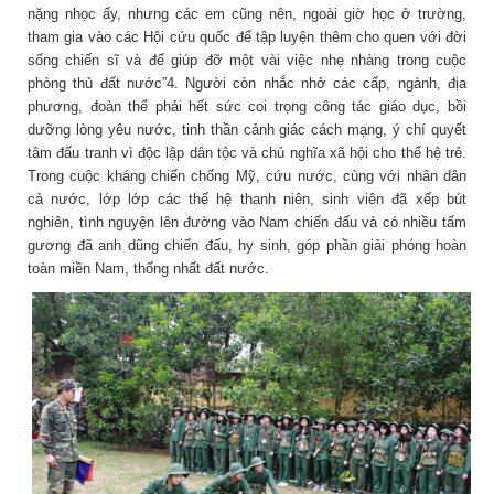
nặng nhọc ấy, nhưng các em cũng nên, ngoài giờ học ở trường,
tham gia vào các Hội cứu quốc để tập luyện thêm cho quen với đời
sống chiến sĩ và để giúp đỡ một vài việc nhẹ nhàng trong cuộc
phòng thủ đất nước”4. Người còn nhắc nhở các cấp, ngành, địa
phương, đoàn thể phải hết sức coi trọng công tác giáo dục, bồi
dưỡng lòng yêu nước, tinh thần cảnh giác cách mạng, ý chí quyết
tâm đấu tranh vì độc lập dân tộc và chủ nghĩa xã hội cho thế hệ trẻ.
Trong cuộc kháng chiến chống Mỹ, cứu nước, cùng với nhân dân
cả nước, lớp lớp các thế hệ thanh niên, sinh viên đã xếp bút
nghiên, tình nguyện lên đường vào Nam chiến đấu và có nhiều tấm
gương đã anh dũng chiến đấu, hy sinh, góp phần giải phóng hoàn
toàn miền Nam, thống nhất đất nước.