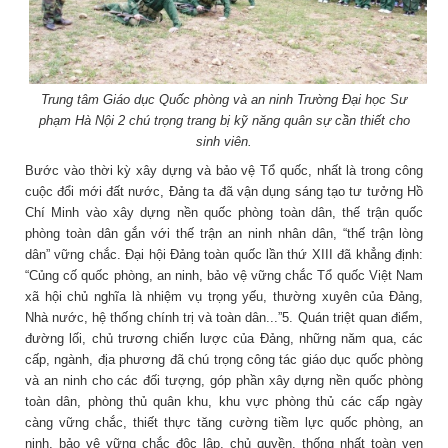
Trung tâm Giáo dục Quốc phòng và an ninh Trường Đại học Sư
phạm Hà Nội 2 chú trọng trang bị kỹ năng quân sự cần thiết cho
sinh viên.
Bước vào thời kỳ xây dựng và bảo vệ Tổ quốc, nhất là trong công
cuộc đổi mới đất nước, Đảng ta đã vận dụng sáng tạo tư tưởng Hồ
Chí Minh vào xây dựng nền quốc phòng toàn dân, thế trận quốc
phòng toàn dân gắn với thế trận an ninh nhân dân, “thế trận lòng
dân” vững chắc. Đại hội Đảng toàn quốc lần thứ XIII đã khẳng định:
“Củng cố quốc phòng, an ninh, bảo vệ vững chắc Tổ quốc Việt Nam
xã hội chủ nghĩa là nhiệm vụ trọng yếu, thường xuyên của Đảng,
Nhà nước, hệ thống chính trị và toàn dân...”5. Quán triệt quan điểm,
đường lối, chủ trương chiến lược của Đảng, những năm qua, các
cấp, ngành, địa phương đã chú trọng công tác giáo dục quốc phòng
và an ninh cho các đối tượng, góp phần xây dựng nền quốc phòng
toàn dân, phòng thủ quân khu, khu vực phòng thủ các cấp ngày
càng vững chắc, thiết thực tăng cường tiềm lực quốc phòng, an
ninh, bảo vệ vững chắc độc lập, chủ quyền, thống nhất toàn vẹn