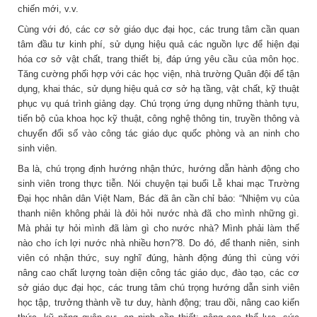
chiến mới, v.v.
Cùng với đó, các cơ sở giáo dục đại học, các trung tâm cần quan
tâm đầu tư kinh phí, sử dụng hiệu quả các nguồn lực để hiện đại
hóa cơ sở vật chất, trang thiết bị, đáp ứng yêu cầu của môn học.
Tăng cường phối hợp với các học viện, nhà trường Quân đội để tận
dụng, khai thác, sử dụng hiệu quả cơ sở hạ tầng, vật chất, kỹ thuật
phục vụ quá trình giảng dạy. Chú trọng ứng dụng những thành tựu,
tiến bộ của khoa học kỹ thuật, công nghệ thông tin, truyền thông và
chuyển đổi số vào công tác giáo dục quốc phòng và an ninh cho
sinh viên.
Ba là, chú trọng định hướng nhận thức, hướng dẫn hành động cho
sinh viên trong thực tiễn. Nói chuyện tại buổi Lễ khai mạc Trường
Đại học nhân dân Việt Nam, Bác đã ân cần chỉ bảo: “Nhiệm vụ của
thanh niên không phải là đỏi hỏi nước nhà đã cho mình những gì.
Mà phải tự hỏi mình đã làm gì cho nước nhà? Mình phải làm thế
nào cho ích lợi nước nhà nhiều hơn?”8. Do đó, để thanh niên, sinh
viên có nhận thức, suy nghĩ đúng, hành động đúng thì cùng với
nâng cao chất lượng toàn diện công tác giáo dục, đào tạo, các cơ
sở giáo dục đại học, các trung tâm chú trọng hướng dẫn sinh viên
học tập, trưởng thành về tư duy, hành động; trau dồi, nâng cao kiến