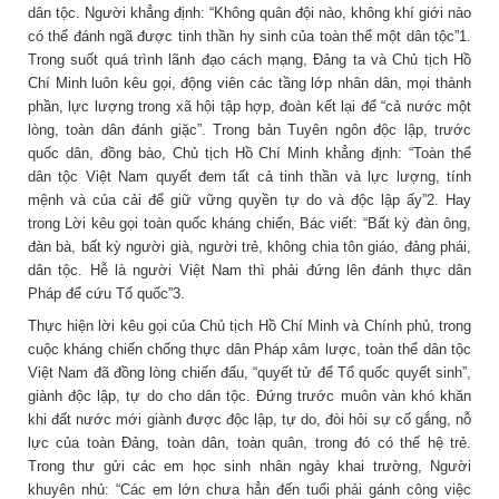
dân tộc. Người khẳng định: “Không quân đội nào, không khí giới nào
có thể đánh ngã được tinh thần hy sinh của toàn thể một dân tộc”1.
Trong suốt quá trình lãnh đạo cách mạng, Đảng ta và Chủ tịch Hồ
Chí Minh luôn kêu gọi, động viên các tầng lớp nhân dân, mọi thành
phần, lực lượng trong xã hội tập hợp, đoàn kết lại để “cả nước một
lòng, toàn dân đánh giặc”. Trong bản Tuyên ngôn độc lập, trước
quốc dân, đồng bào, Chủ tịch Hồ Chí Minh khẳng định: “Toàn thể
dân tộc Việt Nam quyết đem tất cả tinh thần và lực lượng, tính
mệnh và của cải để giữ vững quyền tự do và độc lập ấy”2. Hay
trong Lời kêu gọi toàn quốc kháng chiến, Bác viết: “Bất kỳ đàn ông,
đàn bà, bất kỳ người già, người trẻ, không chia tôn giáo, đảng phái,
dân tộc. Hễ là người Việt Nam thì phải đứng lên đánh thực dân
Pháp để cứu Tổ quốc”3.
Thực hiện lời kêu gọi của Chủ tịch Hồ Chí Minh và Chính phủ, trong
cuộc kháng chiến chống thực dân Pháp xâm lược, toàn thể dân tộc
Việt Nam đã đồng lòng chiến đấu, “quyết tử để Tổ quốc quyết sinh”,
giành độc lập, tự do cho dân tộc. Đứng trước muôn vàn khó khăn
khi đất nước mới giành được độc lập, tự do, đòi hỏi sự cố gắng, nỗ
lực của toàn Đảng, toàn dân, toàn quân, trong đó có thế hệ trẻ.
Trong thư gửi các em học sinh nhân ngày khai trường, Người
khuyên nhủ: “Các em lớn chưa hẳn đến tuổi phải gánh công việc