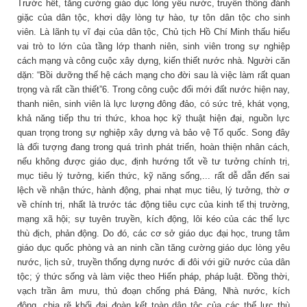
Trước hết, tăng cường giáo dục lòng yêu nước, truyền thống đánh
giặc của dân tộc, khơi dậy lòng tự hào, tự tôn dân tộc cho sinh
viên. Là lãnh tụ vĩ đại của dân tộc, Chủ tịch Hồ Chí Minh thấu hiểu
vai trò to lớn của tầng lớp thanh niên, sinh viên trong sự nghiệp
cách mạng và công cuộc xây dựng, kiến thiết nước nhà. Người căn
dặn: “Bồi dưỡng thế hệ cách mạng cho đời sau là việc làm rất quan
trọng và rất cần thiết”6. Trong công cuộc đổi mới đất nước hiện nay,
thanh niên, sinh viên là lực lượng đông đảo, có sức trẻ, khát vọng,
khả năng tiếp thu tri thức, khoa học kỹ thuật hiện đại, nguồn lực
quan trọng trong sự nghiệp xây dựng và bảo vệ Tổ quốc. Song đây
là đối tượng đang trong quá trình phát triển, hoàn thiện nhân cách,
nếu không được giáo dục, định hướng tốt về tư tưởng chính trị,
mục tiêu lý tưởng, kiến thức, kỹ năng sống,... rất dễ dẫn đến sai
lệch về nhận thức, hành động, phai nhạt mục tiêu, lý tưởng, thờ ơ
về chính trị, nhất là trước tác động tiêu cực của kinh tế thị trường,
mạng xã hội; sự tuyên truyền, kích động, lôi kéo của các thế lực
thù địch, phản động. Do đó, các cơ sở giáo dục đại học, trung tâm
giáo dục quốc phòng và an ninh cần tăng cường giáo dục lòng yêu
nước, lịch sử, truyền thống dựng nước đi đôi với giữ nước của dân
tộc; ý thức sống và làm việc theo Hiến pháp, pháp luật. Đồng thời,
vạch trần âm mưu, thủ đoạn chống phá Đảng, Nhà nước, kích
động, chia rẽ khối đại đoàn kết toàn dân tộc của các thế lực thù