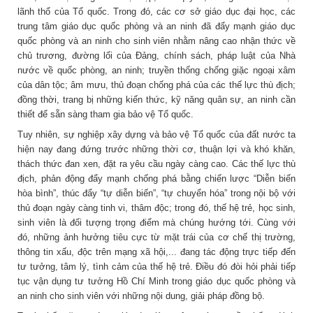
lãnh thổ của Tổ quốc. Trong đó, các cơ sở giáo dục đại học, các
trung tâm giáo dục quốc phòng và an ninh đã đẩy mạnh giáo dục
quốc phòng và an ninh cho sinh viên nhằm nâng cao nhận thức về
chủ trương, đường lối của Đảng, chính sách, pháp luật của Nhà
nước về quốc phòng, an ninh; truyền thống chống giặc ngoại xâm
của dân tộc; âm mưu, thủ đoạn chống phá của các thế lực thù địch;
đồng thời, trang bị những kiến thức, kỹ năng quân sự, an ninh cần
thiết để sẵn sàng tham gia bảo vệ Tổ quốc.
Tuy nhiên, sự nghiệp xây dựng và bảo vệ Tổ quốc của đất nước ta
hiện nay đang đứng trước những thời cơ, thuận lợi và khó khăn,
thách thức đan xen, đặt ra yêu cầu ngày càng cao. Các thế lực thù
địch, phản động đẩy mạnh chống phá bằng chiến lược “Diễn biến
hòa bình”, thúc đẩy “tự diễn biến”, “tự chuyển hóa” trong nội bộ với
thủ đoạn ngày càng tinh vi, thâm độc; trong đó, thế hệ trẻ, học sinh,
sinh viên là đối tượng trọng điểm mà chúng hướng tới. Cùng với
đó, những ảnh hưởng tiêu cực từ mặt trái của cơ chế thị trường,
thông tin xấu, độc trên mạng xã hội,... đang tác động trực tiếp đến
tư tưởng, tâm lý, tình cảm của thế hệ trẻ. Điều đó đòi hỏi phải tiếp
tục vận dụng tư tưởng Hồ Chí Minh trong giáo dục quốc phòng và
an ninh cho sinh viên với những nội dung, giải pháp đồng bộ.