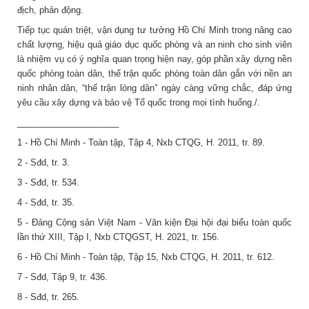
địch, phản động.
Tiếp tục quán triệt, vận dụng tư tưởng Hồ Chí Minh trong nâng cao
chất lượng, hiệu quả giáo dục quốc phòng và an ninh cho sinh viên
là nhiệm vụ có ý nghĩa quan trọng hiện nay, góp phần xây dựng nền
quốc phòng toàn dân, thế trận quốc phòng toàn dân gắn với nền an
ninh nhân dân, “thế trận lòng dân” ngày càng vững chắc, đáp ứng
yêu cầu xây dựng và bảo vệ Tổ quốc trong mọi tình huống./.
_____________________
1 - Hồ Chí Minh - Toàn tập, Tập 4, Nxb CTQG, H. 2011, tr. 89.
2 - Sđd, tr. 3.
3 - Sđd, tr. 534.
4 - Sđd, tr. 35.
5 - Đảng Cộng sản Việt Nam - Văn kiện Đại hội đại biểu toàn quốc
lần thứ XIII, Tập I, Nxb CTQGST, H. 2021, tr. 156.
6 - Hồ Chí Minh - Toàn tập, Tập 15, Nxb CTQG, H. 2011, tr. 612.
7 - Sđd, Tập 9, tr. 436.
8 - Sđd, tr. 265.