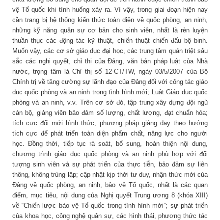
vệ Tổ quốc khi tình huống xảy ra. Vì vậy, trong giai đoạn hiện nay
cần trang bị hệ thống kiến thức toàn diện về quốc phòng, an ninh,
những kỹ năng quân sự cơ bản cho sinh viên, nhất là rèn luyện
thuần thục các động tác kỹ thuật, chiến thuật chiến đấu bộ binh.
Muốn vậy, các cơ sở giáo dục đại học, các trung tâm quán triệt sâu
sắc các nghị quyết, chỉ thị của Đảng, văn bản pháp luật của Nhà
nước, trọng tâm là Chỉ thị số 12-CT/TW, ngày 03/5/2007 của Bộ
Chính trị về tăng cường sự lãnh đạo của Đảng đối với công tác giáo
dục quốc phòng và an ninh trong tình hình mới; Luật Giáo dục quốc
phòng và an ninh, v.v. Trên cơ sở đó, tập trung xây dựng đội ngũ
cán bộ, giảng viên bảo đảm số lượng, chất lượng, đạt chuẩn hóa;
tích cực đổi mới hình thức, phương pháp giảng dạy theo hướng
tích cực để phát triển toàn diện phẩm chất, năng lực cho người
học. Đồng thời, tiếp tục rà soát, bổ sung, hoàn thiện nội dung,
chương trình giáo dục quốc phòng và an ninh phù hợp với đối
tượng sinh viên và sự phát triển của thực tiễn, bảo đảm sự liên
thông, không trùng lặp; cập nhật kịp thời tư duy, nhận thức mới của
Đảng về quốc phòng, an ninh, bảo vệ Tổ quốc, nhất là các quan
điểm, mục tiêu, nội dung của Nghị quyết Trung ương 8 (khóa XIII)
về “Chiến lược bảo vệ Tổ quốc trong tình hình mới”; sự phát triển
của khoa học, công nghệ quân sự, các hình thái, phương thức tác