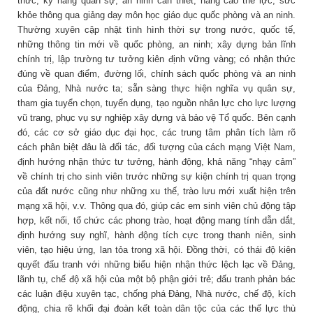
thức, kỹ năng quân sự, an ninh cần thiết; nâng cao thể lực, sức
khỏe thông qua giảng dạy môn học giáo dục quốc phòng và an ninh.
Thường xuyên cập nhật tình hình thời sự trong nước, quốc tế,
những thông tin mới về quốc phòng, an ninh; xây dựng bản lĩnh
chính trị, lập trường tư tưởng kiên định vững vàng; có nhận thức
đúng về quan điểm, đường lối, chính sách quốc phòng và an ninh
của Đảng, Nhà nước ta; sẵn sàng thực hiện nghĩa vụ quân sự,
tham gia tuyển chọn, tuyển dụng, tạo nguồn nhân lực cho lực lượng
vũ trang, phục vụ sự nghiệp xây dựng và bảo vệ Tổ quốc. Bên cạnh
đó, các cơ sở giáo dục đại học, các trung tâm phân tích làm rõ
cách phân biệt đâu là đối tác, đối tượng của cách mạng Việt Nam,
định hướng nhận thức tư tưởng, hành động, khả năng “nhạy cảm”
về chính trị cho sinh viên trước những sự kiện chính trị quan trọng
của đất nước cũng như những xu thế, trào lưu mới xuất hiện trên
mạng xã hội, v.v. Thông qua đó, giúp các em sinh viên chủ động tập
hợp, kết nối, tổ chức các phong trào, hoạt động mang tính dẫn dắt,
định hướng suy nghĩ, hành động tích cực trong thanh niên, sinh
viên, tạo hiệu ứng, lan tỏa trong xã hội. Đồng thời, có thái độ kiên
quyết đấu tranh với những biểu hiện nhận thức lệch lạc về Đảng,
lãnh tụ, chế độ xã hội của một bộ phận giới trẻ; đấu tranh phản bác
các luận điệu xuyên tạc, chống phá Đảng, Nhà nước, chế độ, kích
động, chia rẽ khối đại đoàn kết toàn dân tộc của các thế lực thù