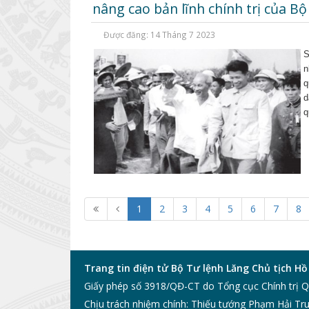
nâng cao bản lĩnh chính trị của Bộ
Được đăng: 14 Tháng 7 2023
S
n
q
d
q
1
2
3
4
5
6
7
8
Trang tin điện tử Bộ Tư lệnh Lăng Chủ tịch Hồ
Giấy phép số 3918/QĐ-CT do Tổng cục Chính trị 
Chịu trách nhiệm chính: Thiếu tướng Phạm Hải Tru