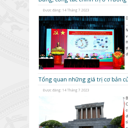
Được đăng: 14 Tháng 7 2023
D
…
N
v
H
t
đ
Tổng quan những giá trị cơ bản củ
Được đăng: 14 Tháng 7 2023
B
C
c
đ
t