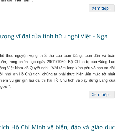
hân dân Việt Nam".
Xem tiếp...
ượng vĩ đại của tình hữu nghị Việt - Nga
hể theo nguyện vọng thiết tha của toàn Đảng, toàn dân và toàn
uân, trong phiên họp ngày 29/11/1969, Bộ Chính trị của Đảng Lao
ộng Việt Nam đã Quyết nghị: “Với tấm lòng kính yêu vô hạn và đời
ời nhớ ơn Hồ Chủ tịch, chúng ta phải thực hiện đến mức tốt nhất
hiệm vụ giữ gìn lâu dài thi hài Hồ Chủ tịch và xây dựng Lăng của
gười”.
Xem tiếp...
tịch Hồ Chí Minh về biển, đảo và giáo dục