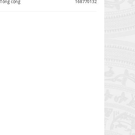
Tổng cộng
168770132