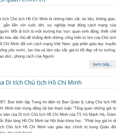
i tích Chủ tịch Hồ Chí Minh là những hiện vật, tài liệu, không gian,
 gắn liền với cuộc đời, sự nghiệp hoạt động cách mạng của
gười. Mỗi di tích là một trường học trực quan sinh động, thiết chế
ăn hóa đặc thù để khẳng định những cống hiến to lớn của Chủ tịch
ồ Chí Minh đối với cách mạng Việt Nam; góp phần giáo dục truyền
hống yêu nước, lan tỏa và làm sâu sắc giá trị tốt đẹp về tư tưởng,
ạo đức, phong cách của Người.
Xem tiếp...
a Di tích Chủ tịch Hồ Chí Minh
BT: Ban biên tập Trang tin điện tử Ban Quản lý Lăng Chủ tịch Hồ
hí Minh trân trọng đăng tải bài tham luận “Tổng quan những giá trị
ơ bản của Di tích Chủ tịch Hồ Chí Minh của TS Vũ Mạnh Hà, Giám
ốc Bảo tàng Hồ Chí Minh tại Hội thảo khoa học: "Phát huy giá trị di
ích Chủ tịch Hồ Chí Minh vào giáo dục chính trị trong Quân đội