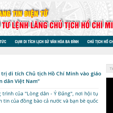
 TỨC
CỤM DI TÍCH LỊCH SỬ VĂN HÓA BA ĐÌNH
CHỦ TỊCH HỒ C
trị di tích Chủ tịch Hồ Chí Minh vào giáo
ân dân Việt Nam”
trình của "Lòng dân - Ý Đảng", nơi hội tụ
m tin của đồng bào cả nước và bạn bè quốc