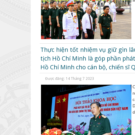
a
Thực hiện tốt nhiệm vụ giữ gìn lâ
tịch Hồ Chí Minh là góp phần phát
Hồ Chí Minh cho cán bộ, chiến sĩ 
Được đăng: 14 Tháng 7 2023
C
n
c
D
d