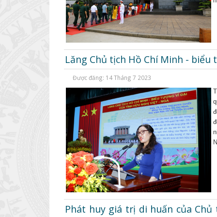
n
Lăng Chủ tịch Hồ Chí Minh - biểu t
Được đăng: 14 Tháng 7 2023
T
q
đ
đ
n
N
Phát huy giá trị di huấn của Chủ 