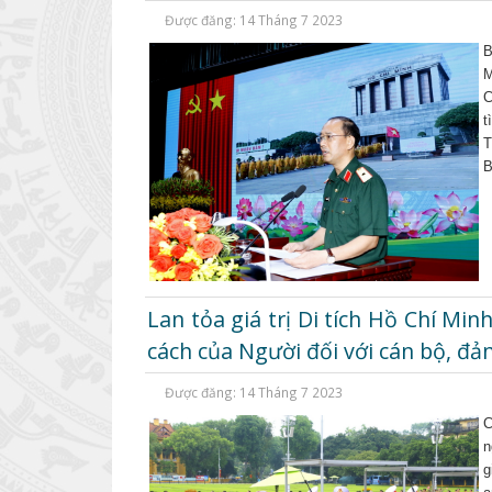
Được đăng: 14 Tháng 7 2023
B
M
C
t
T
B
Lan tỏa giá trị Di tích Hồ Chí Mi
cách của Người đối với cán bộ, đả
Được đăng: 14 Tháng 7 2023
C
n
g