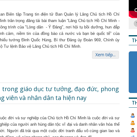
an Biên tập Trang tin điện tử Ban Quản lý Lăng Chủ tịch Hồ Chí
inh trân trọng đăng tải bài tham luận “Lăng Chủ tịch Hồ Chí Minh -
ông trình của "Lòng dân - Ý Đảng", nơi hội tụ bồi dưỡng, hun đắp
ình cảm, niềm tin của đồng bào cả nước và bạn bè quốc tế” của
T
hiếu tướng Đinh Quốc Hùng, Bí thư Đảng ủy Đoàn 969, Chính ủy
ộ Tư lệnh Bảo vệ Lăng Chủ tịch Hồ Chí Minh.
Xem tiếp...
nh trong giáo dục tư tưởng, đạo đức, phong
ng viên và nhân dân ta hiện nay
TH
uộc đời và sự nghiệp của Chủ tịch Hồ Chí Minh là cuộc đời và sự
ghiệp của người anh hùng dân tộc vĩ đại và danh nhân văn hóa thế
iới. Người đã trải qua một cuộc đời tranh đấu vô cùng gian lao và