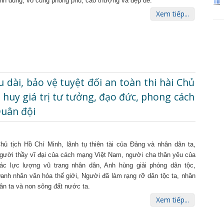
nh dũng, vô cùng phong phú, cao thượng và đẹp đẽ.
Xem tiếp...
u dài, bảo vệ tuyệt đối an toàn thi hài Chủ
 huy giá trị tư tưởng, đạo đức, phong cách
Quân đội
hủ tịch Hồ Chí Minh, lãnh tụ thiên tài của Đảng và nhân dân ta,
gười thầy vĩ đại của cách mạng Việt Nam, người cha thân yêu của
ác lực lượng vũ trang nhân dân, Anh hùng giải phóng dân tộc,
anh nhân văn hóa thế giới, Người đã làm rạng rỡ dân tộc ta, nhân
ân ta và non sông đất nước ta.
Xem tiếp...