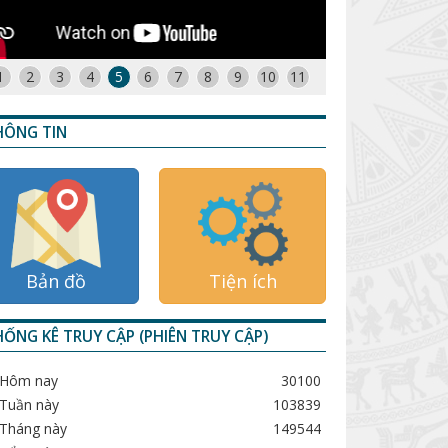
1
2
3
4
5
6
7
8
9
10
11
HÔNG TIN
Bản đồ
Tiện ích
ỐNG KÊ TRUY CẬP (PHIÊN TRUY CẬP)
Hôm nay
30100
Tuần này
103839
Tháng này
149544