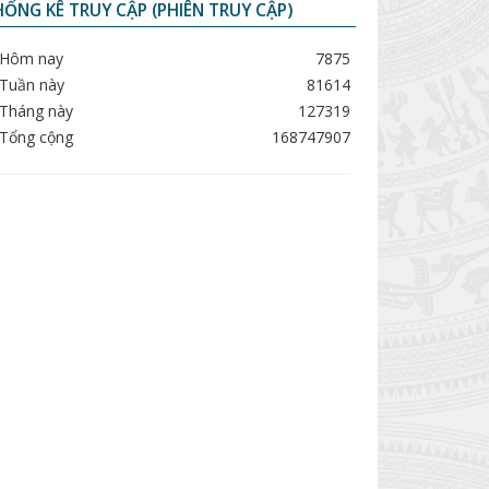
ỐNG KÊ TRUY CẬP (PHIÊN TRUY CẬP)
Hôm nay
7875
Tuần này
81614
Tháng này
127319
Tổng cộng
168747907