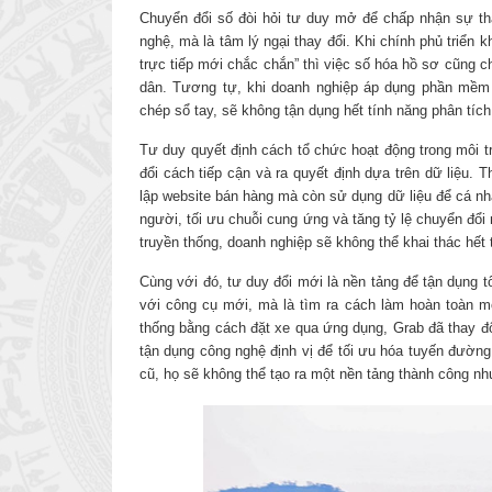
Chuyển đổi số đòi hỏi tư duy mở để chấp nhận sự tha
nghệ, mà là tâm lý ngại thay đổi. Khi chính phủ triển k
trực tiếp mới chắc chắn” thì việc số hóa hồ sơ cũng c
dân. Tương tự, khi doanh nghiệp áp dụng phần mềm 
chép sổ tay, sẽ không tận dụng hết tính năng phân tích
Tư duy quyết định cách tổ chức hoạt động trong môi tr
đổi cách tiếp cận và ra quyết định dựa trên dữ liệu.
lập website bán hàng mà còn sử dụng dữ liệu để cá n
người, tối ưu chuỗi cung ứng và tăng tỷ lệ chuyển đổ
truyền thống, doanh nghiệp sẽ không thể khai thác hết
Cùng với đó, tư duy đổi mới là nền tảng để tận dụng t
với công cụ mới, mà là tìm ra cách làm hoàn toàn mớ
thống bằng cách đặt xe qua ứng dụng, Grab đã thay đổi
tận dụng công nghệ định vị để tối ưu hóa tuyến đường
cũ, họ sẽ không thể tạo ra một nền tảng thành công nh