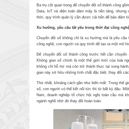
Ba trụ cột quan trọng để chuyển đổi số thành công gồm
Data, IoT và điện toán đám mây là nền tảng, nhưng c
thời, quy trình quản lý cần được cải tiến để bảo đảm tín
Xu hướng, yêu cầu tất yếu trong thời đại công ngh
Chuyển đổi số không chỉ là xu hướng mà là yêu cầu t
công nghệ, con người và quy trình để tạo ra một mô h
Để chuyển đổi số thành công trước hết cần chuyển 
Không gian số chính là một thế giới mới của loài 
không chỉ hỗ trợ mà còn trở thành thực tại song hành
gian này sở hữu những tính chất đặc biệt, thay đổi c
Thứ nhất, khoảng cách gần như biến mất. Trong thế giới
số, con người có thể kết nối tức thì từ bất kỳ đâu. M
Nam, doanh nghiệp tổ chức hội nghị toàn cầu mà khô
ngành nghề nhờ đó thay đổi hoàn toàn.