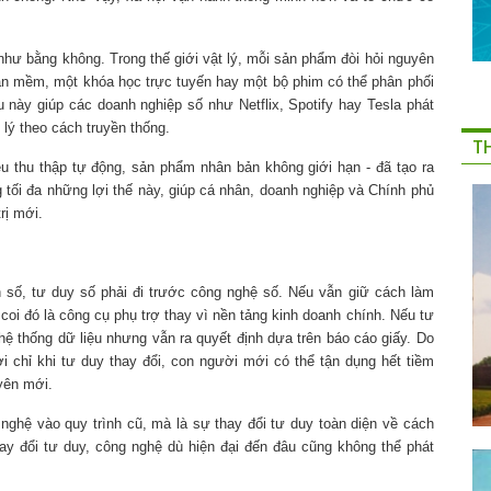
như bằng không. Trong thế giới vật lý, mỗi sản phẩm đòi hỏi nguyên
hần mềm, một khóa học trực tuyến hay một bộ phim có thể phân phối
 này giúp các doanh nghiệp số như Netflix, Spotify hay Tesla phát
lý theo cách truyền thống.
T
ệu thu thập tự động, sản phẩm nhân bản không giới hạn - đã tạo ra
 tối đa những lợi thế này, giúp cá nhân, doanh nghiệp và Chính phủ
rị mới.
n số, tư duy số phải đi trước công nghệ số. Nếu vẫn giữ cách làm
coi đó là công cụ phụ trợ thay vì nền tảng kinh doanh chính. Nếu tư
ệ thống dữ liệu nhưng vẫn ra quyết định dựa trên báo cáo giấy. Do
ởi chỉ khi tư duy thay đổi, con người mới có thể tận dụng hết tiềm
yên mới.
nghệ vào quy trình cũ, mà là sự thay đổi tư duy toàn diện về cách
ay đổi tư duy, công nghệ dù hiện đại đến đâu cũng không thể phát