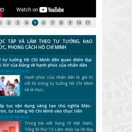
1
2
3
4
5
6
7
8
9
10
11
ỌC TẬP VÀ LÀM THEO TƯ TƯỞNG, ĐẠO
ỨC, PHONG CÁCH HỒ CHÍ MINH
 tư tưởng Hồ Chí Minh đến quan điểm Đại
i XIV của Đảng về hạnh phúc của nhân dân
26-04-01 02:26:32
Hạnh phúc của nhân dân là giá trị
cốt lõi trong tư tưởng Hồ Chí Minh
và là mục...
ếp tục vận dụng sáng tạo chủ nghĩa Mác-
nin, tư tưởng Hồ Chí Minh vào thực tiễn
25-03-07 08:36:56
Trong bài viết Rạng rỡ Việt Nam,
Tổng Bí thư Tô Lâm nhắc lại lời dạy