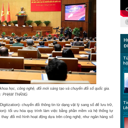
H
Đ
Từ
hộ
20
 khoa học, công nghệ, đổi mới sáng tạo và chuyển đổi số quốc gia.
h: PHẠM THẮNG
Ti
gitization)- chuyển đổi thông tin từ dạng vật lý sang số để lưu trữ,
Lê
tion)- tối ưu hóa quy trình làm việc bằng phần mềm và hệ thống tự
20
) - thay đổi mô hình hoạt động dựa trên công nghệ, như ngân hàng số