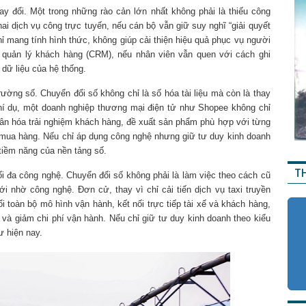
y đổi. Một trong những rào cản lớn nhất không phải là thiếu công
hai dịch vụ công trực tuyến, nếu cán bộ vẫn giữ suy nghĩ “giải quyết
hỉ mang tính hình thức, không giúp cải thiện hiệu quả phục vụ người
quản lý khách hàng (CRM), nếu nhân viên vẫn quen với cách ghi
 dữ liệu của hệ thống.
ường số. Chuyển đổi số không chỉ là số hóa tài liệu mà còn là thay
 Thí dụ, một doanh nghiệp thương mại điện tử như Shopee không chỉ
hân hóa trải nghiệm khách hàng, đề xuất sản phẩm phù hợp với từng
i mua hàng. Nếu chỉ áp dụng công nghệ nhưng giữ tư duy kinh doanh
 tiềm năng của nền tảng số.
T
ối đa công nghệ. Chuyển đổi số không phải là làm việc theo cách cũ
i nhờ công nghệ. Đơn cử, thay vì chỉ cải tiến dịch vụ taxi truyền
 toàn bộ mô hình vận hành, kết nối trực tiếp tài xế và khách hàng,
 và giảm chi phí vận hành. Nếu chỉ giữ tư duy kinh doanh theo kiểu
ư hiện nay.