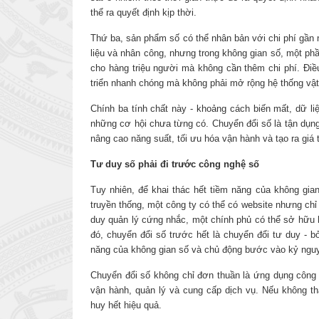
thể ra quyết định kịp thời.
Thứ ba, sản phẩm số có thể nhân bản với chi phí gần 
liệu và nhân công, nhưng trong không gian số, một p
cho hàng triệu người mà không cần thêm chi phí. Điều
triển nhanh chóng mà không phải mở rộng hệ thống vật 
Chính ba tính chất này - khoảng cách biến mất, dữ li
những cơ hội chưa từng có. Chuyển đổi số là tận dụng
nâng cao năng suất, tối ưu hóa vận hành và tạo ra giá t
Tư duy số phải đi trước công nghệ số
Tuy nhiên, để khai thác hết tiềm năng của không gia
truyền thống, một công ty có thể có website nhưng chỉ 
duy quản lý cứng nhắc, một chính phủ có thể sở hữu h
đó, chuyển đổi số trước hết là chuyển đổi tư duy - b
năng của không gian số và chủ động bước vào kỷ ngu
Chuyển đổi số không chỉ đơn thuần là ứng dụng công 
vận hành, quản lý và cung cấp dịch vụ. Nếu không th
huy hết hiệu quả.