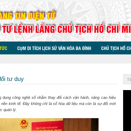
 TỨC
CỤM DI TÍCH LỊCH SỬ VĂN HÓA BA ĐÌNH
CHỦ TỊCH HỒ C
ổi tư duy
 ứng dụng công nghệ số nhằm thay đổi cách vận hành, nâng cao hiệu
à nền kinh tế. Đây không chỉ là số hóa dữ liệu mà còn là sự đổi mới
c quản lý.