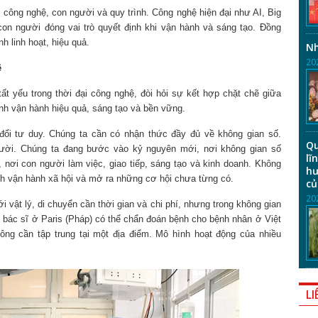
 công nghệ, con người và quy trình. Công nghệ hiện đại như AI, Big
on người đóng vai trò quyết định khi vận hành và sáng tạo. Đồng
h linh hoạt, hiệu quả.
Nh
20
ệ
ất yếu trong thời đại công nghệ, đòi hỏi sự kết hợp chặt chẽ giữa
ình vận hành hiệu quả, sáng tạo và bền vững.
đổi tư duy. Chúng ta cần có nhận thức đầy đủ về không gian số.
Qu
người. Chúng ta đang bước vào kỷ nguyên mới, nơi không gian số
lĩ
, nơi con người làm việc, giao tiếp, sáng tạo và kinh doanh. Không
hư
ách vận hành xã hội và mở ra những cơ hội chưa từng có.
củ
20
 vật lý, di chuyển cần thời gian và chi phí, nhưng trong không gian
ột bác sĩ ở Paris (Pháp) có thể chẩn đoán bệnh cho bệnh nhân ở Việt
ng cần tập trung tại một địa điểm. Mô hình hoạt động của nhiều
LI