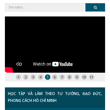
1
2
3
4
5
6
7
8
9
10
11
HỌC TẬP VÀ LÀM THEO TƯ TƯỞNG, ĐẠO ĐỨC,
PHONG CÁCH HỒ CHÍ MINH