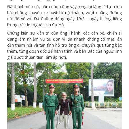
Đã thành nếp cũ, năm nào cũng vậy, ông lại lặng lẽ tự mình
bắt những chuyến xe buýt từ nội thành, vượt quãng đường
dài để về với Đá Chông đúng ngày 19/5 - ngày thiêng liêng
trong trái tim người lính Cụ Hồ.
Chứng kiến sự kiên trì của ông Thành, các cán bộ, chiến sĩ
đang làm nhiệm vụ tại đơn vị đã nhanh chóng có mặt, ân
cần thăm hỏi và tận tình hỗ trợ ông di chuyển qua từng bậc
thềm, từng đoạn dốc để hành trình về bên Bác của người lính
già được thuận tiện, ấm áp hơn.