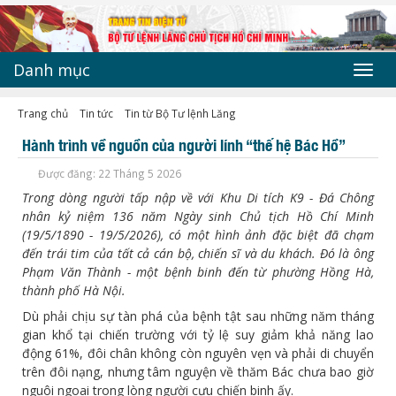
Danh mục
Toggl
navig
Trang chủ
Tin tức
Tin từ Bộ Tư lệnh Lăng
Hành trình về nguồn của người lính “thế hệ Bác Hồ”
Được đăng: 22 Tháng 5 2026
Trong dòng người tấp nập về với Khu Di tích K9 - Đá Chông
nhân kỷ niệm 136 năm Ngày sinh Chủ tịch Hồ Chí Minh
(19/5/1890 - 19/5/2026), có một hình ảnh đặc biệt đã chạm
đến trái tim của tất cả cán bộ, chiến sĩ và du khách. Đó là ông
Phạm Văn Thành - một bệnh binh đến từ phường Hồng Hà,
thành phố Hà Nội.
Dù phải chịu sự tàn phá của bệnh tật sau những năm tháng
gian khổ tại chiến trường với tỷ lệ suy giảm khả năng lao
động 61%, đôi chân không còn nguyên vẹn và phải di chuyển
trên đôi nạng, nhưng tâm nguyện về thăm Bác chưa bao giờ
nguôi ngoai trong lòng người cựu chiến binh ấy.