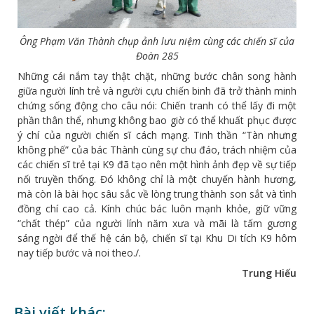
Ông Phạm Văn Thành chụp ảnh lưu niệm cùng các chiến sĩ của
Đoàn 285
Những cái nắm tay thật chặt, những bước chân song hành
giữa người lính trẻ và người cựu chiến binh đã trở thành minh
chứng sống động cho câu nói: Chiến tranh có thể lấy đi một
phần thân thể, nhưng không bao giờ có thể khuất phục được
ý chí của người chiến sĩ cách mạng. Tinh thần “Tàn nhưng
không phế” của bác Thành cùng sự chu đáo, trách nhiệm của
các chiến sĩ trẻ tại K9 đã tạo nên một hình ảnh đẹp về sự tiếp
nối truyền thống. Đó không chỉ là một chuyến hành hương,
mà còn là bài học sâu sắc về lòng trung thành son sắt và tình
đồng chí cao cả. Kính chúc bác luôn mạnh khỏe, giữ vững
“chất thép” của người lính năm xưa và mãi là tấm gương
sáng ngời để thế hệ cán bộ, chiến sĩ tại Khu Di tích K9 hôm
nay tiếp bước và noi theo./.
Trung Hiếu
Bài viết khác: