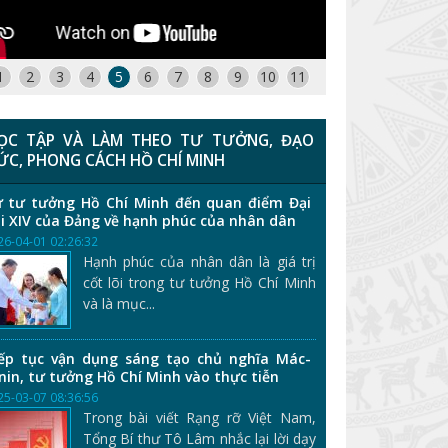
1
2
3
4
5
6
7
8
9
10
11
ỌC TẬP VÀ LÀM THEO TƯ TƯỞNG, ĐẠO
ỨC, PHONG CÁCH HỒ CHÍ MINH
 tư tưởng Hồ Chí Minh đến quan điểm Đại
i XIV của Đảng về hạnh phúc của nhân dân
26-04-01 02:26:32
Hạnh phúc của nhân dân là giá trị
cốt lõi trong tư tưởng Hồ Chí Minh
và là mục...
ếp tục vận dụng sáng tạo chủ nghĩa Mác-
nin, tư tưởng Hồ Chí Minh vào thực tiễn
25-03-07 08:36:56
Trong bài viết Rạng rỡ Việt Nam,
Tổng Bí thư Tô Lâm nhắc lại lời dạy