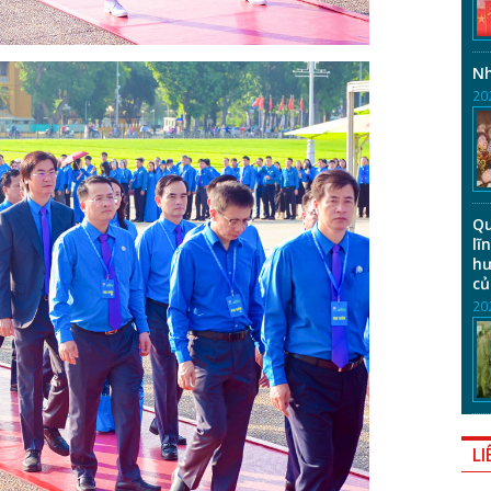
Nh
20
Qu
lĩ
hư
củ
20
LI