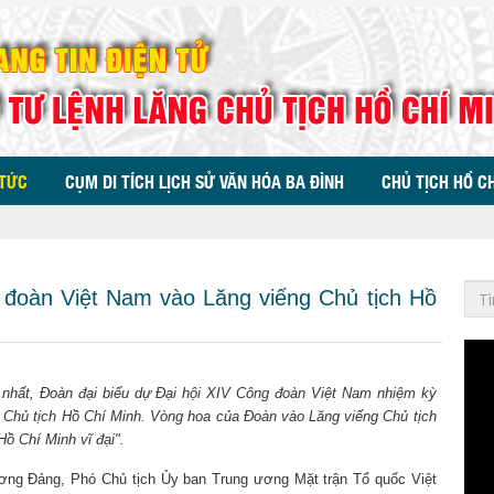
 TỨC
CỤM DI TÍCH LỊCH SỬ VĂN HÓA BA ĐÌNH
CHỦ TỊCH HỒ C
 đoàn Việt Nam vào Lăng viếng Chủ tịch Hồ
ứ nhất, Đoàn đại biểu dự Đại hội XIV Công đoàn Việt Nam nhiệm kỳ
g Chủ tịch Hồ Chí Minh. Vòng hoa của Đoàn vào Lăng viếng Chủ tịch
ồ Chí Minh vĩ đại".
ơng Đảng, Phó Chủ tịch Ủy ban Trung ương Mặt trận Tổ quốc Việt