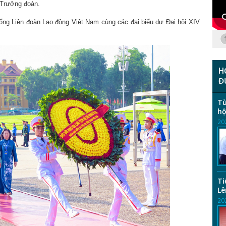
 Trưởng đoàn.
ổng Liên đoàn Lao động Việt Nam cùng các đại biểu dự Đại hội XIV
H
Đ
Từ
hộ
20
Ti
Lê
20