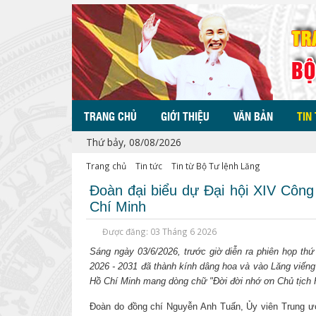
TRANG CHỦ
GIỚI THIỆU
VĂN BẢN
TIN
Thứ bảy, 08/08/2026
Trang chủ
Tin tức
Tin từ Bộ Tư lệnh Lăng
Đoàn đại biểu dự Đại hội XIV Công
Chí Minh
Được đăng: 03 Tháng 6 2026
Sáng ngày 03/6/2026, trước giờ diễn ra phiên họp th
2026 - 2031 đã thành kính dâng hoa và vào Lăng viến
Hồ Chí Minh mang dòng chữ "Đời đời nhớ ơn Chủ tịch H
Đoàn do đồng chí Nguyễn Anh Tuấn, Ủy viên Trung ư