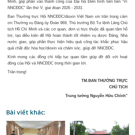
Minh, góp phần vào thành công của Đại hội Điển hình tiên tiến "Vì
NNCĐDC" lần thứ V, giai đoạn 2026 - 2031.
Ban Thường trực Hội NNCĐDC/dioxin Việt Nam xin trân trọng cảm
ơn Thường vụ Đảng ủy Đoàn 969, Thủ trưởng Bộ Tư lệnh Lăng Chủ
tịch Hồ Chí Minh và các cơ quan, đơn vị trực thuộc đã quan tâm hỗ
trợ, tạo điều kiện để Hội hoàn thành tốt nhiệm vụ được Đảng, Nhà
nước giao, góp phần thực hiện hiệu quả công tác khắc phục hậu
quả chất độc hóa học/dioxin và chăm sóc, giúp đỡ NNCĐDC.
Kính mong các đồng chí tiếp tục quan tâm giúp đỡ đối với hoạt
động của Hội và NNCĐDC trong thời gian tới.
Trân trọng!
TM.BAN THƯỜNG TRỰC
CHỦ TỊCH
Trung tướng Nguyễn Hữu Chính"
Bài viết khác: