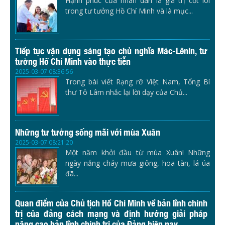
Hạnh phúc của nhân dân là giá trị cốt lõi
trong tư tưởng Hồ Chí Minh và là mục...
Tiếp tục vận dụng sáng tạo chủ nghĩa Mác-Lênin, tư
tưởng Hồ Chí Minh vào thực tiễn
2025-03-07 08:36:56
Trong bài viết Rạng rỡ Việt Nam, Tổng Bí
thư Tô Lâm nhắc lại lời dạy của Chủ...
Những tư tưởng sống mãi với mùa Xuân
2025-03-07 08:21:20
Một năm khởi đầu từ mùa Xuân! Những
ngày nắng cháy mưa giông, hoa tàn, lá úa
đã...
Quan điểm của Chủ tịch Hồ Chí Minh về bản lĩnh chính
trị của đảng cách mạng và định hướng giải pháp
nâng cao bản lĩnh chính trị của Đảng hiện nay