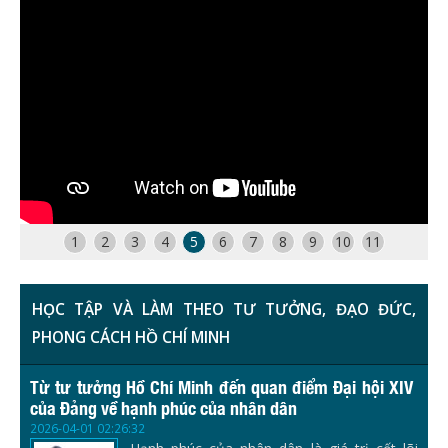
1
2
3
4
5
6
7
8
9
10
11
HỌC TẬP VÀ LÀM THEO TƯ TƯỞNG, ĐẠO ĐỨC,
PHONG CÁCH HỒ CHÍ MINH
Từ tư tưởng Hồ Chí Minh đến quan điểm Đại hội XIV
của Đảng về hạnh phúc của nhân dân
2026-04-01 02:26:32