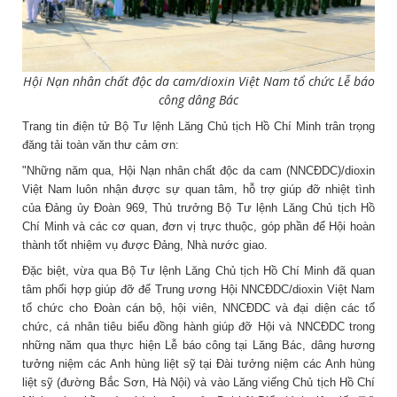
Hội Nạn nhân chất độc da cam/dioxin Việt Nam tổ chức Lễ báo
công dâng Bác
Trang tin điện tử Bộ Tư lệnh Lăng Chủ tịch Hồ Chí Minh trân trọng
đăng tải toàn văn thư cảm ơn:
"Những năm qua, Hội Nạn nhân chất độc da cam (NNCĐDC)/dioxin
Việt Nam luôn nhận được sự quan tâm, hỗ trợ giúp đỡ nhiệt tình
của Đảng ủy Đoàn 969, Thủ trưởng Bộ Tư lệnh Lăng Chủ tịch Hồ
Chí Minh và các cơ quan, đơn vị trực thuộc, góp phần để Hội hoàn
thành tốt nhiệm vụ được Đảng, Nhà nước giao.
Đặc biệt, vừa qua Bộ Tư lệnh Lăng Chủ tịch Hồ Chí Minh đã quan
tâm phối hợp giúp đỡ để Trung ương Hội NNCĐDC/dioxin Việt Nam
tổ chức cho Đoàn cán bộ, hội viên, NNCĐDC và đại diện các tổ
chức, cá nhân tiêu biểu đồng hành giúp đỡ Hội và NNCĐDC trong
những năm qua thực hiện Lễ báo công tại Lăng Bác, dâng hương
tưởng niệm các Anh hùng liệt sỹ tại Đài tưởng niệm các Anh hùng
liệt sỹ (đường Bắc Sơn, Hà Nội) và vào Lăng viếng Chủ tịch Hồ Chí