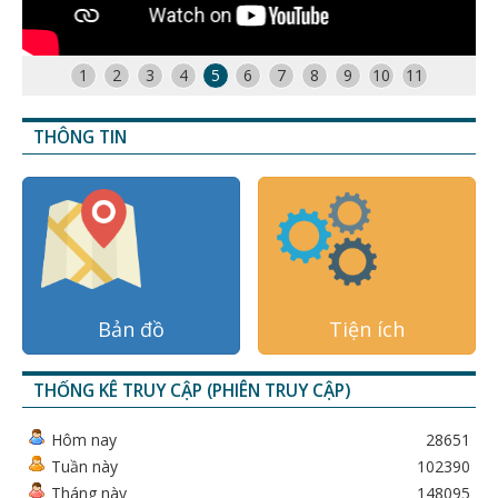
1
2
3
4
5
6
7
8
9
10
11
THÔNG TIN
Bản đồ
Tiện ích
THỐNG KÊ TRUY CẬP (PHIÊN TRUY CẬP)
Hôm nay
28651
Tuần này
102390
Tháng này
148095