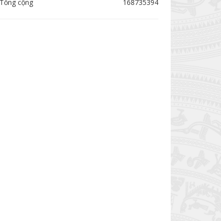
Tổng cộng
168735394