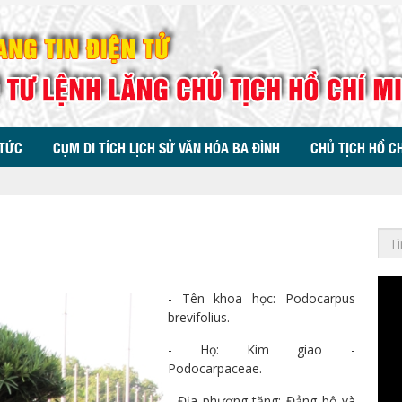
 TỨC
CỤM DI TÍCH LỊCH SỬ VĂN HÓA BA ĐÌNH
CHỦ TỊCH HỒ C
- Tên khoa học: Podocarpus
brevifolius.
- Họ: Kim giao -
Podocarpaceae.
- Địa phương tặng: Đảng bộ và