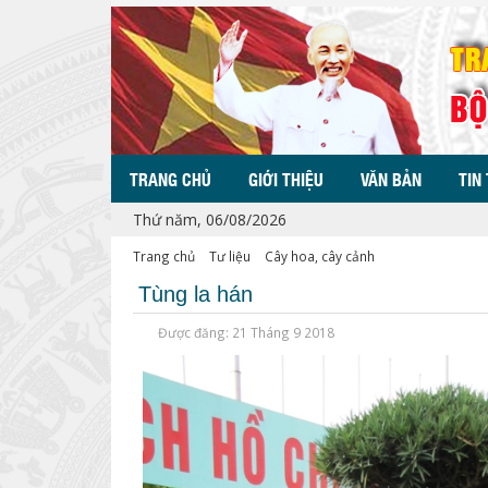
TRANG CHỦ
GIỚI THIỆU
VĂN BẢN
TIN
Thứ năm, 06/08/2026
Trang chủ
Tư liệu
Cây hoa, cây cảnh
Tùng la hán
Được đăng: 21 Tháng 9 2018