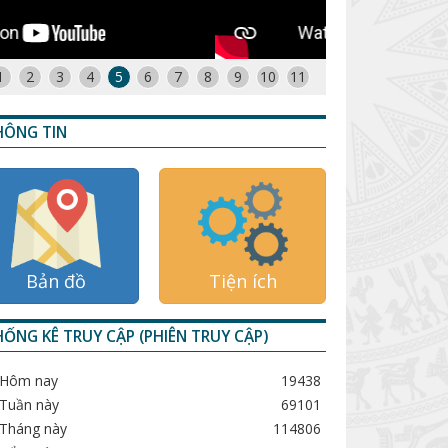
1
2
3
4
5
6
7
8
9
10
11
HÔNG TIN
Bản đồ
Tiện ích
ỐNG KÊ TRUY CẬP (PHIÊN TRUY CẬP)
Hôm nay
19438
Tuần này
69101
Tháng này
114806