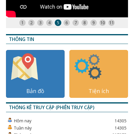
1
2
3
4
5
6
7
8
9
10
11
THÔNG TIN
Bản đồ
Tiện ích
THỐNG KÊ TRUY CẬP (PHIÊN TRUY CẬP)
Hôm nay
14305
Tuần này
14305