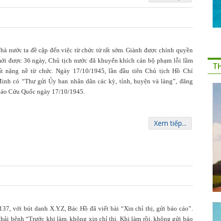
hà nước ta đề cập đến việc từ chức từ rất sớm. Giành được chính quyền
ới được 36 ngày, Chủ tịch nước đã khuyến khích cán bộ phạm lỗi lầm
T
ất nặng nề từ chức. Ngày 17/10/1945, lần đầu tiên Chủ tịch Hồ Chí
inh có “Thư gửi Ủy ban nhân dân các kỳ, tỉnh, huyện và làng”, đăng
áo Cứu Quốc ngày 17/10/1945.
Xem tiếp...
 137, với bút danh X.Y.Z, Bác Hồ đã viết bài “Xin chỉ thị, gửi báo cáo”.
hải bệnh “Trước khi làm, không xin chỉ thị. Khi làm rồi, không gửi báo