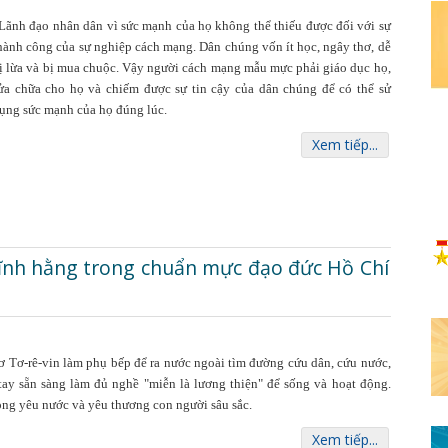
Lãnh đạo nhân dân vì sức mạnh của họ không thể thiếu được đối với sự
hành công của sự nghiệp cách mạng. Dân chúng vốn ít học, ngây thơ, dễ
ị lừa và bị mua chuộc. Vậy người cách mạng mẫu mực phải giáo dục họ,
ửa chữa cho họ và chiếm được sự tin cậy của dân chúng để có thể sử
ụng sức mạnh của họ đúng lúc.
Xem tiếp...
vĩnh hằng trong chuẩn mực đạo đức Hồ Chí
 Tơ-rê-vin làm phụ bếp để ra nước ngoài tìm đường cứu dân, cứu nước,
tay sẵn sàng làm đủ nghề "miễn là lương thiện" để sống và hoạt động.
òng yêu nước và yêu thương con người sâu sắc.
Xem tiếp...