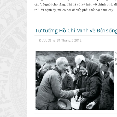
cáo”. Người cho rằng: Thế là vô kỷ luật, vô chính phủ, đ
trí”. Vì bệnh ấy, mà có nơi đã vấp phải thất bại chua cay!
Tư tưởng Hồ Chí Minh về Đời sốn
Được đăng: 31 Tháng 5 2012
“
p
t