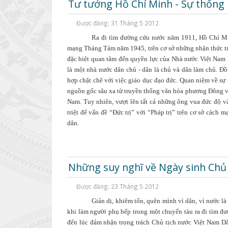
Tư tưởng Hồ Chí Minh - Sự thống n
Được đăng: 31 Tháng 5 2012
Ra đi tìm đường cứu nước năm 1911, Hồ Chí Mi
mạng Tháng Tám năm 1945, trên cơ sở những nhận thức tr
đặc biệt quan tâm đến quyền lực của Nhà nước Việt Nam D
là một nhà nước dân chủ - dân là chủ và dân làm chủ. Đồ
hợp chặt chẽ với việc giáo dục đạo đức. Quan niệm về sự 
nguồn gốc sâu xa từ truyền thống văn hóa phương Đông và 
Nam. Tuy nhiên, vượt lên tất cả những ông vua đức độ và k
triệt để vấn đề “Đức trị” với “Pháp trị” trên cơ sở cách
dân.
Những suy nghĩ về Ngày sinh Chủ 
Được đăng: 23 Tháng 5 2012
Giản dị, khiêm tốn, quên mình vì dân, vì nước l
khi làm người phụ bếp trong một chuyến tàu ra đi tìm đư
đến lúc đảm nhận trọng trách Chủ tịch nước Việt Nam D