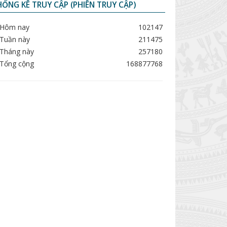
ỐNG KÊ TRUY CẬP (PHIÊN TRUY CẬP)
Hôm nay
102147
Tuần này
211475
Tháng này
257180
Tổng cộng
168877768