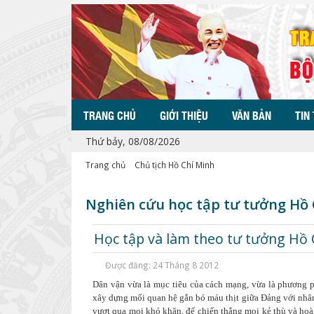
TRANG CHỦ
GIỚI THIỆU
VĂN BẢN
TIN
Thứ bảy, 08/08/2026
Trang chủ
Chủ tịch Hồ Chí Minh
Nghiên cứu học tập tư tưởng Hồ
Học tập và làm theo tư tưởng Hồ 
Được đăng: 24 Tháng 8 2012
D
ân vận vừa là mục tiêu của cách mạng, vừa là phương 
xây dựng mối quan hệ gắn bó máu thịt giữa Đảng với nhân
vượt qua mọi khó khăn, để chiến thắng mọi kẻ thù và ho