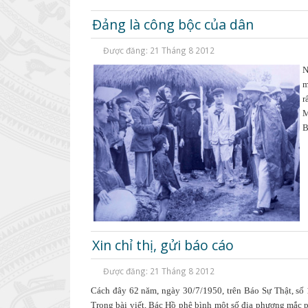
Đảng là công bộc của dân
Được đăng: 21 Tháng 8 2012
N
m
r
M
B
Xin chỉ thị, gửi báo cáo
Được đăng: 21 Tháng 8 2012
Cách đây 62 năm, ngày 30
/
7
/
1950, trên
B
áo Sự
T
hật, số
Trong bài viết, Bác Hồ phê bình một số địa phương mắc p