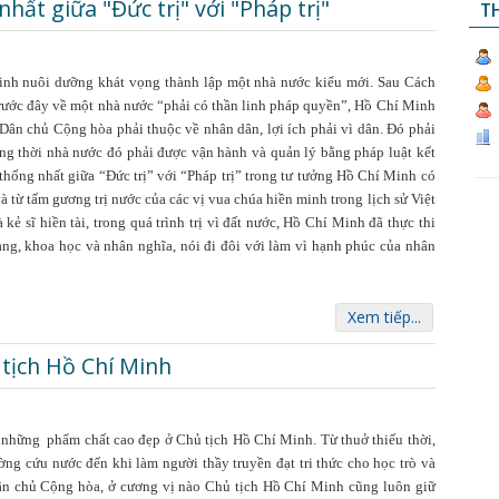
hất giữa "Đức trị" với "Pháp trị"
TH
nh nuôi dưỡng khát vọng thành lập một nhà nước kiểu mới. Sau Cách
ước đây về một nhà nước “phải có thần linh pháp quyền”, Hồ Chí Minh
ân chủ Cộng hòa phải thuộc về nhân dân, lợi ích phải vì dân. Đó phải
ng thời nhà nước đó phải được vận hành và quản lý bằng pháp luật kết
thống nhất giữa “Đức trị” với “Pháp trị” trong tư tưởng Hồ Chí Minh có
từ tấm gương trị nước của các vị vua chúa hiền minh trong lịch sử Việt
ẻ sĩ hiền tài, trong quá trình trị vì đất nước, Hồ Chí Minh đã thực thi
 mạng, khoa học và nhân nghĩa, nói đi đôi với làm vì hạnh phúc của nhân
Xem tiếp...
tịch Hồ Chí Minh
à những phẩm chất cao đẹp ở Chủ tịch Hồ Chí Minh. Từ thuở thiếu thời,
ờng cứu nước đến khi làm người thầy truyền đạt tri thức cho học trò và
ân chủ Cộng hòa, ở cương vị nào Chủ tịch Hồ Chí Minh cũng luôn giữ