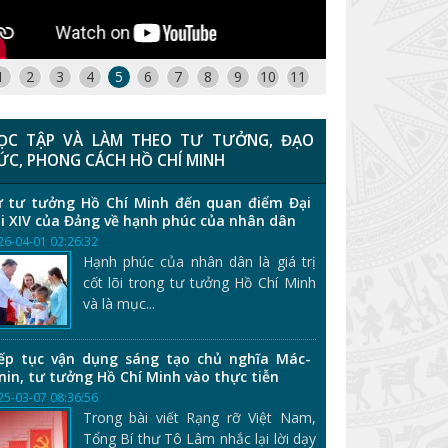
1
2
3
4
5
6
7
8
9
10
11
ỌC TẬP VÀ LÀM THEO TƯ TƯỞNG, ĐẠO
ỨC, PHONG CÁCH HỒ CHÍ MINH
 tư tưởng Hồ Chí Minh đến quan điểm Đại
i XIV của Đảng về hạnh phúc của nhân dân
26-04-01 02:26:32
Hạnh phúc của nhân dân là giá trị
cốt lõi trong tư tưởng Hồ Chí Minh
và là mục...
ếp tục vận dụng sáng tạo chủ nghĩa Mác-
nin, tư tưởng Hồ Chí Minh vào thực tiễn
25-03-07 08:36:56
Trong bài viết Rạng rỡ Việt Nam,
Tổng Bí thư Tô Lâm nhắc lại lời dạy