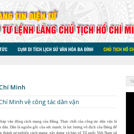
 TỨC
CỤM DI TÍCH LỊCH SỬ VĂN HÓA BA ĐÌNH
CHỦ TỊCH HỒ C
 Chí Minh
Chí Minh về công tác dân vận
pháp vận động cách mạng của Đảng. Thực chất của công tác dân vận là
 dân. Dân là nguồn gốc của sức mạnh, là lực lượng vô địch của Đảng để
àn thành sự nghiệp cách mạng, xây dựng và bảo vệ Tổ quốc Việt Nam xã