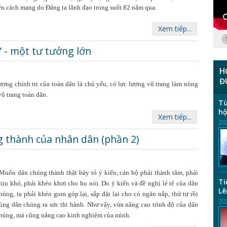
ễn cách mạng do Đảng ta lãnh đạo trong suốt 82 năm qua.
Xem tiếp...
 - một tư tưởng lớn
H
Đ
ng chính trị của toàn dân là chủ yếu, có lực lượng vũ trang làm nòng
vũ trang toàn dân.
Từ
hộ
Xem tiếp...
20
 thành của nhân dân (phần 2)
Muốn dân chúng thành thật bày tỏ ý kiến, cán bộ phải thành tâm, phải
Ti
hịu khó, phải khéo khơi cho họ nói. Do ý kiến và đề nghị lẻ tẻ của dân
Lê
húng, ta phải khéo gom góp lại, sắp đặt lại cho có ngăn nắp, thứ tự rồi
20
ùng dân chúng ra sức thi hành. Như vậy, vừa nâng cao trình độ của dân
húng, mà cũng nâng cao kinh nghiệm của mình.