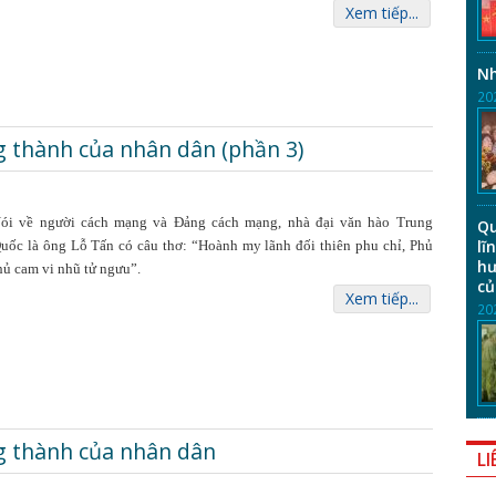
Xem tiếp...
Nh
20
 thành của nhân dân (phần 3)
ói về người cách mạng và Đảng cách mạng, nhà đại văn hào Trung
Qu
lĩ
uốc là ông Lỗ Tấn có câu thơ: “Hoành my lãnh đối thiên phu chỉ, Phủ
hư
hủ cam vi nhũ tử ngưu”.
củ
Xem tiếp...
20
g thành của nhân dân
LI