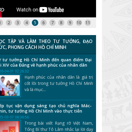
1
2
3
4
5
6
7
8
9
10
11
ỌC TẬP VÀ LÀM THEO TƯ TƯỞNG, ĐẠO
ỨC, PHONG CÁCH HỒ CHÍ MINH
 tư tưởng Hồ Chí Minh đến quan điểm Đại
i XIV của Đảng về hạnh phúc của nhân dân
26-04-01 02:26:32
Hạnh phúc của nhân dân là giá trị
cốt lõi trong tư tưởng Hồ Chí Minh
và là mục...
ếp tục vận dụng sáng tạo chủ nghĩa Mác-
nin, tư tưởng Hồ Chí Minh vào thực tiễn
25-03-07 08:36:56
Trong bài viết Rạng rỡ Việt Nam,
Tổng Bí thư Tô Lâm nhắc lại lời dạy