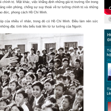
 chính trị. Mặt khác, việc khẳng định những giá trị trường tồn trong
ảng viên phòng, chống sự suy thoái về tư tưởng chính trị và những
đạo đức, phong cách Hồ Chí Minh.
óp của nhiều vĩ nhân, trong đó có Hồ Chí Minh. Điều làm nên sức
hững đặc tính tiêu biểu toát lên từ tư tưởng của Người.
H
Đ
Từ
hộ
20
Ti
Lê
20