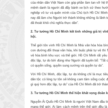
của nhân dân Việt Nam còn góp phần làm tan vỡ hệ th
mệnh danh là người đã đẩy bánh xe lịch sử theo hướ
nghiệp vô tư và quên mình của Chủ tịch Hồ Chí Minh
nay đã làm cho Người trở thành không những là lãnh tụ
đã thoát khỏi chủ nghĩa thực dân”.
2. Tư tưởng Hồ Chí Minh kết tinh những giá trị vĩn
hội.
Thế giới tôn vinh Hồ Chí Minh là Nhà văn hóa hòa bìn
con đường đối thoại văn hóa, khi buộc phải tự vệ th
vệ hòa bình khu vực và thế giới. Hồ Chí Minh rất yêu
độc lập, tự do bởi đúng như Người đã tuyên bố: “Tất c
có quyền sống, quyền sung sướng và quyền tự do”.
Với Hồ Chí Minh, độc lập, tự do không chỉ là mục tiê
dân tộc có lòng tự tôn sẽ không cam tâm sống cuộc đờ
gì quý hơn độc lập, tự do” của Hồ Chí Minh đã trở thàn
3. Tư tưởng Hồ Chí Minh thể hiện khát vọng đoàn k
Nguyễn Ái Quốc-Hồ Chí Minh là người Việt Nam đầu ti
mạng thế giới. Ai làm cách mệnh trên thế giới đều l