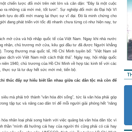
ột chiến lược đổi mới trên nét lớn và căn dặn: “Đây là một cuộc
ạo ra những cái mới mẻ, tốt tươi”. Sự nghiệp đổi mới do Đại hội VI
hành tựu do đổi mới mang lại thực sự vĩ đại. Đó là minh chứng cho
iới đang phát triển với tốc độ nhanh chưa từng có như hiện nay, tư
ách mở cửa và hội nhập quốc tế của Việt Nam. Ngay khi nhà nước
ng nhận, chủ trương mở cửa, kêu gọi đầu tư đã được Người khẳng
46). Trong thương mại quốc tế, Hồ Chí Minh tuyên bố: “Việt Nam sẽ
giao dịch với Việt Nam một cách thật thà”. Ngày nay, hội nhập quốc
ập niên 1940, chủ trương của Hồ Chí Minh về hợp tác kinh tế với các
, thực sự là tư duy hết sức mới mẻ, tiến bộ.
T
hỉ thúc đẩy sự hiểu biết lẫn nhau giữa các dân tộc mà còn để
 siêu mà phải trở thành “văn hóa đời sống”, tức là văn hóa phải góp
 trong tập tục và nâng cao dân trí để mỗi người giải phóng hết “năng
n hóa nhân loại phải song hành với việc quảng bá văn hóa dân tộc vì
tinh thần “mình đã hưởng cái hay của người thì cũng phải có cái hay