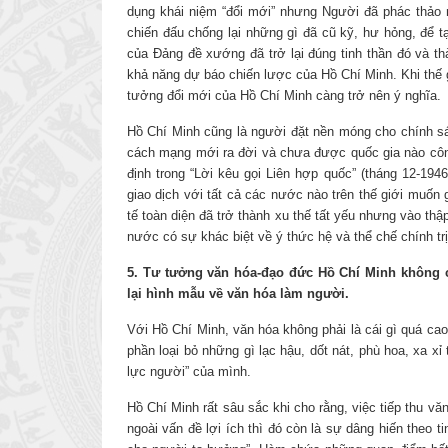
dụng khái niệm “đổi mới” nhưng Người đã phác thảo m
chiến đấu chống lại những gì đã cũ kỹ, hư hỏng, để t
của Đảng đề xướng đã trở lại đúng tinh thần đó và t
khả năng dự báo chiến lược của Hồ Chí Minh. Khi thế g
tưởng đổi mới của Hồ Chí Minh càng trở nên ý nghĩa.
Hồ Chí Minh cũng là người đặt nền móng cho chính s
cách mạng mới ra đời và chưa được quốc gia nào cô
định trong “Lời kêu gọi Liên hợp quốc” (tháng 12-19
giao dịch với tất cả các nước nào trên thế giới muốn 
tế toàn diện đã trở thành xu thế tất yếu nhưng vào th
nước có sự khác biệt về ý thức hệ và thể chế chính trị
5. Tư tưởng văn hóa-đạo đức Hồ Chí Minh không c
lại hình mẫu về văn hóa làm người.
Với Hồ Chí Minh, văn hóa không phải là cái gì quá cao
phần loại bỏ những gì lạc hậu, dốt nát, phù hoa, xa xỉ
lực người” của mình.
Hồ Chí Minh rất sâu sắc khi cho rằng, việc tiếp thu vă
ngoài vấn đề lợi ích thì đó còn là sự dâng hiến theo 