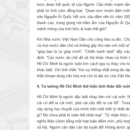
lược đoàn kết quốc tế của Người. Cần nhấn mạnh rằng,
phát từ tình cảm đồng loại: “Quan sơn muôn dặm một 
sản Nguyễn Ái Quốc hết sức sâu đậm nên từ năm 1923
thanh cao, trong giọng nói trầm ấm của Nguyễn Ái Q
mênh mông của tình hữu ái toàn thế giới”.
Khi Nhà nước Việt Nam Dân chủ cộng hòa ra đời, Chủ 
cả mọi nước dân chủ và không gây thù oán với một ai”
“giúp bạn là tự giúp mình”. “Chiến tranh lạnh” đẩy c
định: “Các nước dù chế độ xã hội khác nhau và hình 
Hồ Chí Minh là người luôn tìm cách quy tụ thay cho lo
khác biệt. Với tinh thần “tìm sự thống nhất trong đa dạ
thần khoan dung văn hóa mà còn là đại sứ của Việt Na
4. Tư tưởng Hồ Chí Minh thể hiện tinh thần đổi mới
Hồ Chí Minh là người đặc biệt nhạy bén với cái mới.
cái cũ đổi ra cái mới, phá cái xấu đổi ra cái tốt”. 
xây dựng học thuyết của mình trên một triết lý nhất đ
gì? Đó chưa phải là toàn thể nhân loại”. Từ nhận thức
nghĩa Mác-Lênin bằng một loạt luận điểm mới, phù hợ
xã hội, Người căn dặn cán bộ tuyệt đối không được giá