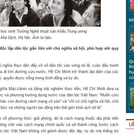
Nh
20
i học sinh Trường Nghệ thuật sân khấu Trung ương
Mai Dịch, Hà Nội. Ảnh tư liệu
độc lập dân tộc gắn liền với chủ nghĩa xã hội, phù hợp với quy
Qu
ủ nghĩa thực dân đẩy vô số dân tộc vào vòng nô lệ, cuộc đấu tranh
lĩ
hư
. Ra đi tìm đường cứu nước, Hồ Chí Minh trở thành đại diện của các
củ
, quyền được sống trong bình đẳng và tự do.
20
hĩa Mác-Lênin và bằng trải nghiệm thực tiễn, Hồ Chí Minh đưa ra
ước và phương hướng dựng nước của dân tộc Việt Nam: “Muốn cứu
hác con đường cách mạng vô sản” và “chỉ có chủ nghĩa xã hội, chủ
bức và những người lao động trên thế giới khỏi ách nô lệ”.
 về phương thức giải phóng, đó là cách mạng thuộc địa phải tiến
LI
trông chờ vào cách mạng chính quốc và sẽ thành công trước cách
 tộc Việt Nam không chỉ giành được độc lập, tự do mà thắng lợi