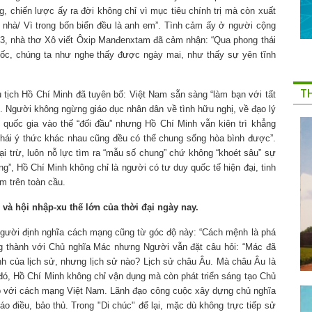
 chiến lược ấy ra đời không chỉ vì mục tiêu chính trị mà còn xuất
nhà/ Vì trong bốn biển đều là anh em”. Tình cảm ấy ở người cộng
, nhà thơ Xô viết Ôxip Manđenxtam đã cảm nhận: “Qua phong thái
uốc, chúng ta như nghe thấy được ngày mai, như thấy sự yên tĩnh
T
tịch Hồ Chí Minh đã tuyên bố: Việt Nam sẵn sàng “làm bạn với tất
. Người không ngừng giáo dục nhân dân về tình hữu nghị, về đạo lý
ác quốc gia vào thế “đối đầu” nhưng Hồ Chí Minh vẫn kiên trì khẳng
thái ý thức khác nhau cũng đều có thể chung sống hòa bình được”.
ại trừ, luôn nỗ lực tìm ra “mẫu số chung” chứ không “khoét sâu” sự
ng”, Hồ Chí Minh không chỉ là người có tư duy quốc tế hiện đại, tinh
m trên toàn cầu.
 và hội nhập-xu thế lớn của thời đại ngày nay.
 Người định nghĩa cách mạng cũng từ góc độ này: “Cách mệnh là phá
Trung thành với Chủ nghĩa Mác nhưng Người vẫn đặt câu hỏi: “Mác đã
ịnh của lịch sử, nhưng lịch sử nào? Lịch sử châu Âu. Mà châu Âu là
 đó, Hồ Chí Minh không chỉ vận dụng mà còn phát triển sáng tạo Chủ
p với cách mạng Việt Nam. Lãnh đạo công cuộc xây dựng chủ nghĩa
o điều, bảo thủ. Trong "Di chúc" để lại, mặc dù không trực tiếp sử