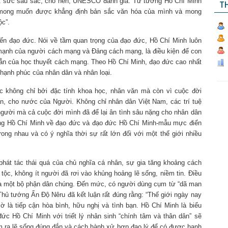
t sức sâu sắc, cho nên, UNESCO đánh giá: Tư tưởng Hồ Chí Minh
TH
c mong muốn được khẳng định bản sắc văn hóa của mình và mong
ộc”.
ến đạo đức. Nói về tầm quan trọng của đạo đức, Hồ Chí Minh luôn
 mạnh của người cách mạng và Đảng cách mạng, là điều kiện để con
 dẫn của học thuyết cách mạng. Theo Hồ Chí Minh, đạo đức cao nhất
, hạnh phúc của nhân dân và nhân loại.
 không chỉ bởi đặc tính khoa học, nhân văn mà còn vì cuộc đời
ân, cho nước của Người. Không chỉ nhân dân Việt Nam, các trí tuệ
 người mà cả cuộc đời mình đã để lại ân tình sâu nặng cho nhân dân
ởng Hồ Chí Minh về đạo đức và đạo đức Hồ Chí Minh-mẫu mực điển
ong nhau và có ý nghĩa thời sự rất lớn đối với một thế giới nhiều
phát tác thái quá của chủ nghĩa cá nhân, sự gia tăng khoảng cách
tộc, không ít người đã rơi vào khủng hoảng lẽ sống, niềm tin. Điều
 của một bộ phận dân chúng. Đến mức, có người dùng cụm từ “dã man
, Thủ tướng Ấn Độ Nêru đã kết luận rất đúng rằng: “Thế giới ngày nay
ờ là tiếp cận hòa bình, hữu nghị và tình bạn. Hồ Chí Minh là biểu
c Hồ Chí Minh với triết lý nhân sinh “chính tâm và thân dân” sẽ
tìm ra lẽ sống đúng đắn và cách hành xử hợp đạo lý để có được hạnh