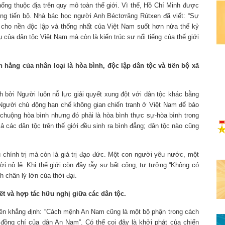
ống thuộc địa trên quy mô toàn thế giới. Vì thế, Hồ Chí Minh được
ng tiến bộ. Nhà bác học người Anh Béctơrăng Rútxen đã viết: “Sự
 cho nền độc lập và thống nhất của Việt Nam suốt hơn nửa thế kỷ
 của dân tộc Việt Nam mà còn là kiến trúc sư nổi tiếng của thế giới
h hằng của nhân loại là hòa bình, độc lập dân tộc và tiến bộ xã
h bởi Người luôn nỗ lực giải quyết xung đột với dân tộc khác bằng
ì Người chủ động hạn chế không gian chiến tranh ở Việt Nam để bảo
 chuộng hòa bình nhưng đó phải là hòa bình thực sự-hòa bình trong
ả các dân tộc trên thế giới đều sinh ra bình đẳng; dân tộc nào cũng
u chính trị mà còn là giá trị đạo đức. Một con người yêu nước, một
i nô lệ. Khi thế giới còn đầy rẫy sự bất công, tư tưởng “Không có
h chân lý lớn của thời đại.
ết và hợp tác hữu nghị giữa các dân tộc.
ên khẳng định: “Cách mệnh An Nam cũng là một bộ phận trong cách
à đồng chí của dân An Nam”. Có thể coi đây là khởi phát của chiến