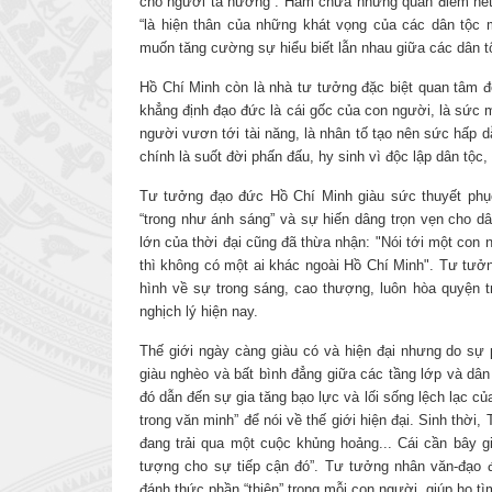
cho người ta hưởng”. Hàm chứa những quan điểm hế
“là hiện thân của những khát vọng của các dân tộ
muốn tăng cường sự hiểu biết lẫn nhau giữa các dân t
Hồ Chí Minh còn là nhà tư tưởng đặc biệt quan tâm đ
khẳng định đạo đức là cái gốc của con người, là sức
người vươn tới tài năng, là nhân tố tạo nên sức hấp
chính là suốt đời phấn đấu, hy sinh vì độc lập dân tộc
Tư tưởng đạo đức Hồ Chí Minh giàu sức thuyết phục
“trong như ánh sáng” và sự hiến dâng trọn vẹn cho d
lớn của thời đại cũng đã thừa nhận: "Nói tới một con
thì không có một ai khác ngoài Hồ Chí Minh". Tư tư
hình về sự trong sáng, cao thượng, luôn hòa quyện tr
nghịch lý hiện nay.
Thế giới ngày càng giàu có và hiện đại nhưng do sự 
giàu nghèo và bất bình đẳng giữa các tầng lớp và dân 
đó dẫn đến sự gia tăng bạo lực và lối sống lệch lạc
trong văn minh” để nói về thế giới hiện đại. Sinh thời
đang trải qua một cuộc khủng hoảng... Cái cần bây gi
tượng cho sự tiếp cận đó”. Tư tưởng nhân văn-đạo đứ
đánh thức phần “thiện” trong mỗi con người, giúp họ 