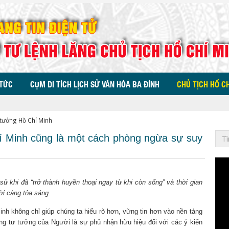
 TỨC
CỤM DI TÍCH LỊCH SỬ VĂN HÓA BA ĐÌNH
CHỦ TỊCH HỒ C
 tưởng Hồ Chí Minh
í Minh cũng là một cách phòng ngừa sự suy
sử khi đã “trở thành huyền thoại ngay từ khi còn sống” và thời gian
ời càng tỏa sáng.
inh không chỉ giúp chúng ta hiểu rõ hơn, vững tin hơn vào nền tảng
ong tư tưởng của Người là sự phủ nhận hữu hiệu đối với các ý kiến