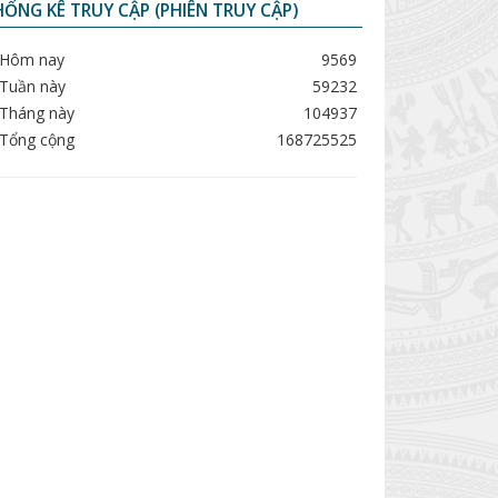
ỐNG KÊ TRUY CẬP (PHIÊN TRUY CẬP)
Hôm nay
9569
Tuần này
59232
Tháng này
104937
Tổng cộng
168725525