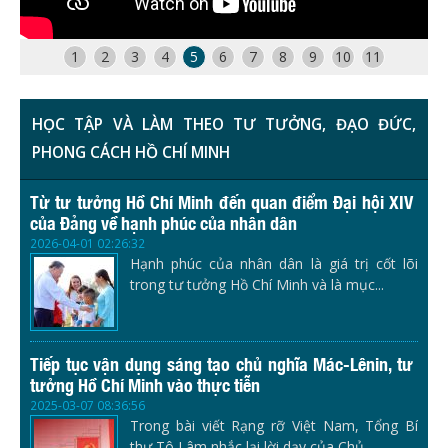
1
2
3
4
5
6
7
8
9
10
11
HỌC TẬP VÀ LÀM THEO TƯ TƯỞNG, ĐẠO ĐỨC,
PHONG CÁCH HỒ CHÍ MINH
Từ tư tưởng Hồ Chí Minh đến quan điểm Đại hội XIV
của Đảng về hạnh phúc của nhân dân
2026-04-01 02:26:32
Hạnh phúc của nhân dân là giá trị cốt lõi
trong tư tưởng Hồ Chí Minh và là mục...
Tiếp tục vận dụng sáng tạo chủ nghĩa Mác-Lênin, tư
tưởng Hồ Chí Minh vào thực tiễn
2025-03-07 08:36:56
Trong bài viết Rạng rỡ Việt Nam, Tổng Bí
thư Tô Lâm nhắc lại lời dạy của Chủ...