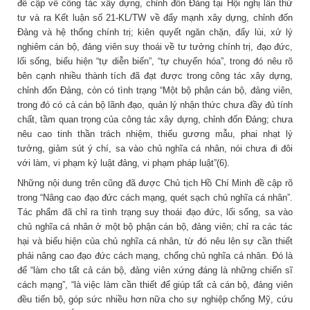
đề cập về công tác xây dựng, chỉnh đốn Đảng tại Hội nghị lần thứ
tư và ra Kết luận số 21-KL/TW về đẩy mạnh xây dựng, chỉnh đốn
Đảng và hệ thống chính trị; kiên quyết ngăn chặn, đẩy lùi, xử lý
nghiêm cán bộ, đảng viên suy thoái về tư tưởng chính trị, đạo đức,
lối sống, biểu hiện “tự diễn biến”, “tự chuyển hóa”, trong đó nêu rõ
bên cạnh nhiều thành tích đã đạt được trong công tác xây dựng,
chỉnh đốn Đảng, còn có tình trạng “Một bộ phận cán bộ, đảng viên,
trong đó có cả cán bộ lãnh đạo, quản lý nhận thức chưa đầy đủ tính
chất, tầm quan trọng của công tác xây dựng, chỉnh đốn Đảng; chưa
nêu cao tinh thần trách nhiệm, thiếu gương mẫu, phai nhạt lý
tưởng, giảm sút ý chí, sa vào chủ nghĩa cá nhân, nói chưa đi đôi
với làm, vi phạm kỷ luật đảng, vi phạm pháp luật”(6).
Những nội dung trên cũng đã được Chủ tịch Hồ Chí Minh đề cập rõ
trong “Nâng cao đạo đức cách mạng, quét sạch chủ nghĩa cá nhân”.
Tác phẩm đã chỉ ra tình trạng suy thoái đạo đức, lối sống, sa vào
chủ nghĩa cá nhân ở một bộ phận cán bộ, đảng viên; chỉ ra các tác
hại và biểu hiện của chủ nghĩa cá nhân, từ đó nêu lên sự cần thiết
phải nâng cao đạo đức cách mạng, chống chủ nghĩa cá nhân. Đó là
để “làm cho tất cả cán bộ, đảng viên xứng đáng là những chiến sĩ
cách mạng”, “là việc làm cần thiết để giúp tất cả cán bộ, đảng viên
đều tiến bộ, góp sức nhiều hơn nữa cho sự nghiệp chống Mỹ, cứu