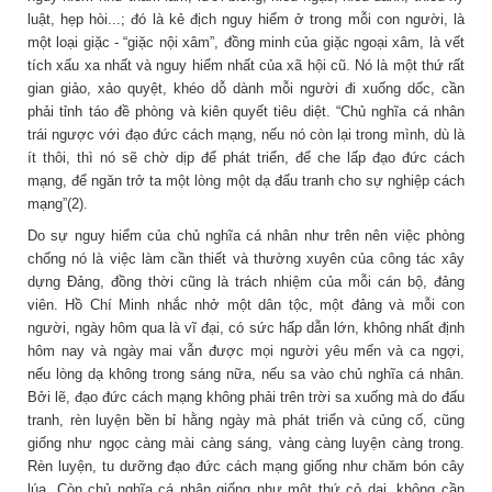
luật, hẹp hòi...; đó là kẻ địch nguy hiểm ở trong mỗi con người, là
một loại giặc - “giặc nội xâm”, đồng minh của giặc ngoại xâm, là vết
tích xấu xa nhất và nguy hiểm nhất của xã hội cũ. Nó là một thứ rất
gian giảo, xảo quyệt, khéo dỗ dành mỗi người đi xuống dốc, cần
phải tỉnh táo đề phòng và kiên quyết tiêu diệt. “Chủ nghĩa cá nhân
trái ngược với đạo đức cách mạng, nếu nó còn lại trong mình, dù là
ít thôi, thì nó sẽ chờ dịp để phát triển, để che lấp đạo đức cách
mạng, để ngăn trở ta một lòng một dạ đấu tranh cho sự nghiệp cách
mạng”(2).
Do sự nguy hiểm của chủ nghĩa cá nhân như trên nên việc phòng
chống nó là việc làm cần thiết và thường xuyên của công tác xây
dựng Đảng, đồng thời cũng là trách nhiệm của mỗi cán bộ, đảng
viên. Hồ Chí Minh nhắc nhở một dân tộc, một đảng và mỗi con
người, ngày hôm qua là vĩ đại, có sức hấp dẫn lớn, không nhất định
hôm nay và ngày mai vẫn được mọi người yêu mến và ca ngợi,
nếu lòng dạ không trong sáng nữa, nếu sa vào chủ nghĩa cá nhân.
Bởi lẽ, đạo đức cách mạng không phải trên trời sa xuống mà do đấu
tranh, rèn luyện bền bỉ hằng ngày mà phát triển và củng cố, cũng
giống như ngọc càng mài càng sáng, vàng càng luyện càng trong.
Rèn luyện, tu dưỡng đạo đức cách mạng giống như chăm bón cây
lúa. Còn chủ nghĩa cá nhân giống như một thứ cỏ dại, không cần