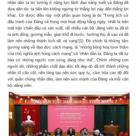
nhân dân ta tin tưởng ở năng lực lãnh đạo sáng suốt và Đảng đã
đưa dân tộc ta tiến lên không ngừng từ thắng lợi này đến thắng lợi
khác. Có được điều này một phần quan trọng là do “Trong lịch sử
đấu tranh của Đảng và trong mọi hoạt động hằng ngày, nhất là trên
mặt trận chiến đấu và sản xuất, rất nhiều cán bộ, đảng viên ta đã tỏ
ra anh dũng, gương mẫu, gian khổ đi trước, hưởng thụ đi sau và đã
làm nên những thành tích rất vẻ vang”(1). Đó chính là những tấm
gương sáng về đạo đức cách mạng, là “những bông hoa tươi thắm
của chủ nghĩa anh hùng cách mạng” và “nhân dân ta, Đảng ta rất tự
hào có những người con xứng đáng như thế”. Chính những con
người đó, những phẩm chất đạo đức tốt đẹp đó đã trở thành những
nhân tố căn cốt, nền tảng tạo nên sức quy tụ, cảm hóa cao độ đối
với quần chúng nhân dân, làm nên sức mạnh của Đảng và mỗi cán
bộ, đảng viên.