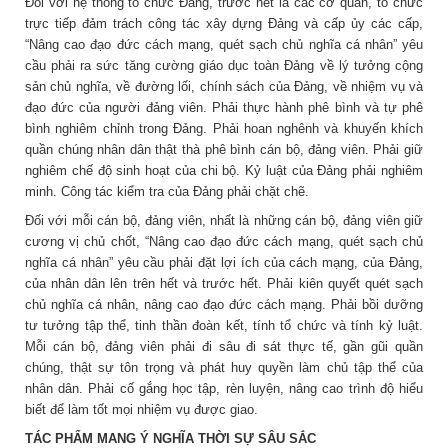
Đối với hệ thống tổ chức Đảng, trước hết là các cơ quan, tổ chức
trực tiếp đảm trách công tác xây dựng Đảng và cấp ủy các cấp,
“Nâng cao đạo đức cách mạng, quét sạch chủ nghĩa cá nhân” yêu
cầu phải ra sức tăng cường giáo dục toàn Đảng về lý tưởng cộng
sản chủ nghĩa, về đường lối, chính sách của Đảng, về nhiệm vụ và
đạo đức của người đảng viên. Phải thực hành phê bình và tự phê
bình nghiêm chỉnh trong Đảng. Phải hoan nghênh và khuyến khích
quần chúng nhân dân thật thà phê bình cán bộ, đảng viên. Phải giữ
nghiêm chế độ sinh hoạt của chi bộ. Kỷ luật của Đảng phải nghiêm
minh. Công tác kiểm tra của Đảng phải chặt chẽ.
Đối với mỗi cán bộ, đảng viên, nhất là những cán bộ, đảng viên giữ
cương vị chủ chốt, “Nâng cao đạo đức cách mạng, quét sạch chủ
nghĩa cá nhân” yêu cầu phải đặt lợi ích của cách mạng, của Đảng,
của nhân dân lên trên hết và trước hết. Phải kiên quyết quét sạch
chủ nghĩa cá nhân, nâng cao đạo đức cách mạng. Phải bồi dưỡng
tư tưởng tập thể, tinh thần đoàn kết, tính tổ chức và tính kỷ luật.
Mỗi cán bộ, đảng viên phải đi sâu đi sát thực tế, gần gũi quần
chúng, thật sự tôn trọng và phát huy quyền làm chủ tập thể của
nhân dân. Phải cố gắng học tập, rèn luyện, nâng cao trình độ hiểu
biết để làm tốt mọi nhiệm vụ được giao.
TÁC PHẨM MANG Ý NGHĨA THỜI SỰ SÂU SẮC