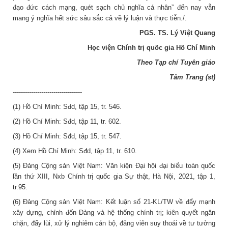
đạo đức cách mạng, quét sạch chủ nghĩa cá nhân” đến nay vẫn
mang ý nghĩa hết sức sâu sắc cả về lý luận và thực tiễn./.
PGS. TS. Lý Việt Quang
Học viện Chính trị quốc gia Hồ Chí Minh
Theo Tạp chí Tuyên giáo
Tâm Trang (st)
----------------------------------
(1) Hồ Chí Minh: Sđd, tập 15, tr. 546.
(2) Hồ Chí Minh: Sđd, tập 11, tr. 602.
(3) Hồ Chí Minh: Sđd, tập 15, tr. 547.
(4) Xem Hồ Chí Minh: Sđd, tập 11, tr. 610.
(5) Đảng Cộng sản Việt Nam: Văn kiện Đại hội đại biểu toàn quốc
lần thứ XIII, Nxb Chính trị quốc gia Sự thật, Hà Nội, 2021, tập 1,
tr.95.
(6) Đảng Cộng sản Việt Nam: Kết luận số 21-KL/TW về đẩy mạnh
xây dựng, chỉnh đốn Đảng và hệ thống chính trị; kiên quyết ngăn
chặn, đẩy lùi, xử lý nghiêm cán bộ, đảng viên suy thoái về tư tưởng