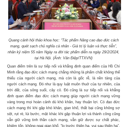
Quang cảnh hội thảo khoa học: “Tác phẩm Nâng cao đạo đức cách
mạng, quét sạch chủ nghĩa cá nhân - Giá trị lý luận và thực tiễn”,
nhân kỷ niệm 55 năm Ngày ra đời tác phẩm diễn ra ngày 29/2/2024,
tại Hà Nội. (Ảnh: Văn Điệp/TTXVN)
Quan điểm trên là sự tiếp nối và khẳng định quan điểm của Hồ Chí
Minh rằng đạo đức cách mạng chẳng những là phẩm chất không thể
thiếu của người cách mạng, mà còn là gốc rễ, là nền tảng của
người cách mạng. Đó như là quy luật muôn thuở của tự nhiên, của
trời đất, của sông suối, cây cỏ. Đó cũng là sự tiếp nối và khẳng
định quan điểm đạo đức cách mạng giúp người cách mạng vững
vàng trong mọi hoàn cảnh dù khó khăn, hay thuận lợi. Có đạo đức
cách mạng thì khi gặp khó khăn, gian khổ, thất bại cũng không sợ
sệt, rụt rè, lùi bước, mặt khác khi gặp thuận lợi và thành công cũng
vẫn giữ vững tinh thần cách mạng, vẫn giữ được sự chất phác,
khiêm tốn, không ngại gian khổ, “lo trước thiên hạ, vui sau thiên hạ”,