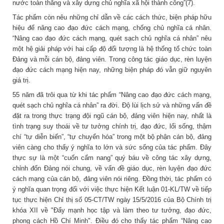
nước toàn thắng và xây dựng chủ nghĩa xã hội thành công”(7).
Tác phẩm còn nêu những chỉ dẫn về các cách thức, biện pháp hữu
hiệu để nâng cao đạo đức cách mạng, chống chủ nghĩa cá nhân.
“Nâng cao đạo đức cách mạng, quét sạch chủ nghĩa cá nhân” nêu
một hệ giải pháp với hai cấp độ đối tượng là hệ thống tổ chức toàn
Đảng và mỗi cán bộ, đảng viên. Trong công tác giáo dục, rèn luyện
đạo đức cách mạng hiện nay, những biện pháp đó vẫn giữ nguyên
giá trị.
55 năm đã trôi qua từ khi tác phẩm “Nâng cao đạo đức cách mạng,
quét sạch chủ nghĩa cá nhân” ra đời. Độ lùi lịch sử và những vấn đề
đặt ra trong thực trạng đội ngũ cán bộ, đảng viên hiện nay, nhất là
tình trạng suy thoái về tư tưởng chính trị, đạo đức, lối sống, thậm
chí “tự diễn biến”, “tự chuyển hóa” trong một bộ phận cán bộ, đảng
viên càng cho thấy ý nghĩa to lớn và sức sống của tác phẩm. Đây
thực sự là một “cuốn cẩm nang” quý báu về công tác xây dựng,
chỉnh đốn Đảng nói chung, về vấn đề giáo dục, rèn luyện đạo đức
cách mạng của cán bộ, đảng viên nói riêng. Đồng thời, tác phẩm có
ý nghĩa quan trọng đối với việc thực hiện Kết luận 01-KL/TW về tiếp
tục thực hiện Chỉ thị số 05-CT/TW ngày 15/5/2016 của Bộ Chính trị
khóa XII về "Đẩy mạnh học tập và làm theo tư tưởng, đạo đức,
phong cách Hồ Chí Minh". Điều đó cho thấy tác phẩm “Nâng cao