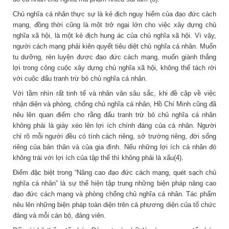
Chủ nghĩa cá nhân thực sự là kẻ địch nguy hiểm của đạo đức cách
mạng, đồng thời cũng là một trở ngại lớn cho việc xây dựng chủ
nghĩa xã hội, là một kẻ địch hung ác của chủ nghĩa xã hội. Vì vậy,
người cách mạng phải kiên quyết tiêu diệt chủ nghĩa cá nhân. Muốn
tu dưỡng, rèn luyện được đạo đức cách mạng, muốn giành thắng
lợi trong công cuộc xây dựng chủ nghĩa xã hội, không thể tách rời
với cuộc đấu tranh trừ bỏ chủ nghĩa cá nhân.
Với tầm nhìn rất tinh tế và nhân văn sâu sắc, khi đề cập về việc
nhận diện và phòng, chống chủ nghĩa cá nhân, Hồ Chí Minh cũng đã
nêu lên quan điểm cho rằng đấu tranh trừ bỏ chủ nghĩa cá nhân
không phải là giày xéo lên lợi ích chính đáng của cá nhân. Người
chỉ rõ mỗi người đều có tính cách riêng, sở trường riêng, đời sống
riêng của bản thân và của gia đình. Nếu những lợi ích cá nhân đó
không trái với lợi ích của tập thể thì không phải là xấu(4).
Điểm đặc biệt trong “Nâng cao đạo đức cách mạng, quét sạch chủ
nghĩa cá nhân” là sự thể hiện tập trung những biện pháp nâng cao
đạo đức cách mạng và phòng chống chủ nghĩa cá nhân. Tác phẩm
nêu lên những biện pháp toàn diện trên cả phương diện của tổ chức
đảng và mỗi cán bộ, đảng viên.