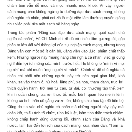
chăm bón vẫn dễ mọc và mọc nhanh, mọc khoẻ. Vì vậy, người
cách mạng phải không ngừng tu dưỡng đạo đức cách mạng, chống
chủ nghĩa cá nhân, phải coi đó là một việc làm thường xuyên giống
như việc phải rửa mặt sạch sẽ hằng ngày.
Trong tác phẩm “Nâng cao đạo đức cách mạng, quét sạch chủ
nghĩa cá nhân”, Hồ Chí Minh chỉ rõ dù có nhiều tấm gương tốt, góp
phần to lớn đối với thắng lợi của sự nghiệp cách mạng, nhưng trong
Đảng vẫn còn một số ít cán bộ, đảng viên đạo đức, phẩm chất thấp
kém. Những người này “mang nặng chủ nghĩa cá nhân, việc gì cũng
nghĩ đến lợi ích riêng của mình trước hết. Họ không lo “mình vì mọi
người” mà chỉ muốn “mọi người vì mình”. Chính vì để chủ nghĩa cá
nhân chi phối nên những người này trở nên ngại gian khổ, khó
khăn, sa vào tham ô, hủ hoá, lãng phí, xa hoa, tham danh, trục lợi,
thích quyền hành; trở nên tự cao, tự đại, coi thường tập thể, xem
khinh quần chúng, xa rời thực tế, mắc bệnh quan liêu mệnh lệnh,
không có tinh thần cố gắng vươn lên, không chịu học tập để tiến bộ.
Cũng do sa vào chủ nghĩa cá nhân mà những người này gây mất
đoàn kết, thiếu tính tổ chức, tính kỷ luật, kém tinh thần trách nhiệm,
không chấp hành đúng đường lối, chính sách của Đảng và Nhà
nước, làm hại đến lợi ích của cách mạng, của nhân dân. “Tóm lại,
do cá nhân chủ nghĩa mà phạm nhiều sai lầm”(3).