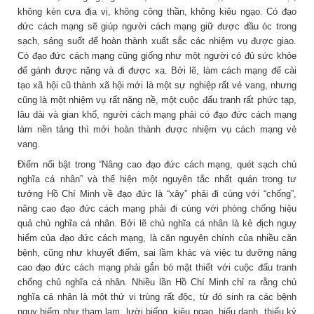
không kèn cựa địa vị, không công thần, không kiêu ngạo. Có đạo
đức cách mạng sẽ giúp người cách mạng giữ được đầu óc trong
sạch, sáng suốt để hoàn thành xuất sắc các nhiệm vụ được giao.
Có đạo đức cách mạng cũng giống như một người có đủ sức khỏe
để gánh được nặng và đi được xa. Bởi lẽ, làm cách mạng để cải
tạo xã hội cũ thành xã hội mới là một sự nghiệp rất vẻ vang, nhưng
cũng là một nhiệm vụ rất nặng nề, một cuộc đấu tranh rất phức tạp,
lâu dài và gian khổ, người cách mạng phải có đạo đức cách mạng
làm nền tảng thì mới hoàn thành được nhiệm vụ cách mạng vẻ
vang.
Điểm nổi bật trong “Nâng cao đạo đức cách mạng, quét sạch chủ
nghĩa cá nhân” và thể hiện một nguyên tắc nhất quán trong tư
tưởng Hồ Chí Minh về đạo đức là “xây” phải đi cùng với “chống”,
nâng cao đạo đức cách mạng phải đi cùng với phòng chống hiệu
quả chủ nghĩa cá nhân. Bởi lẽ chủ nghĩa cá nhân là kẻ địch nguy
hiểm của đạo đức cách mạng, là căn nguyên chính của nhiều căn
bệnh, cũng như khuyết điểm, sai lầm khác và việc tu dưỡng nâng
cao đạo đức cách mạng phải gắn bó mật thiết với cuộc đấu tranh
chống chủ nghĩa cá nhân. Nhiều lần Hồ Chí Minh chỉ ra rằng chủ
nghĩa cá nhân là một thứ vi trùng rất độc, từ đó sinh ra các bệnh
nguy hiểm như tham lam, lười biếng, kiêu ngạo, hiếu danh, thiếu kỷ