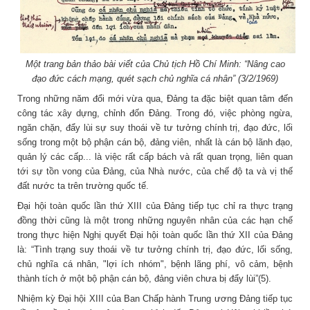
Một trang bản thảo bài viết của Chủ tịch Hồ Chí Minh: “Nâng cao
đạo đức cách mạng, quét sạch chủ nghĩa cá nhân” (3/2/1969)
Trong những năm đổi mới vừa qua, Đảng ta đặc biệt quan tâm đến
công tác xây dựng, chỉnh đốn Đảng. Trong đó, việc phòng ngừa,
ngăn chặn, đẩy lùi sự suy thoái về tư tưởng chính trị, đạo đức, lối
sống trong một bộ phận cán bộ, đảng viên, nhất là cán bộ lãnh đạo,
quản lý các cấp... là việc rất cấp bách và rất quan trọng, liên quan
tới sự tồn vong của Đảng, của Nhà nước, của chế độ ta và vị thế
đất nước ta trên trường quốc tế.
Đại hội toàn quốc lần thứ XIII của Đảng tiếp tục chỉ ra thực trạng
đồng thời cũng là một trong những nguyên nhân của các hạn chế
trong thực hiện Nghị quyết Đại hội toàn quốc lần thứ XII của Đảng
là: “Tình trạng suy thoái về tư tưởng chính trị, đạo đức, lối sống,
chủ nghĩa cá nhân, "lợi ích nhóm", bệnh lãng phí, vô cảm, bệnh
thành tích ở một bộ phận cán bộ, đảng viên chưa bị đẩy lùi”(5).
Nhiệm kỳ Đại hội XIII của Ban Chấp hành Trung ương Đảng tiếp tục