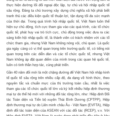
thực hiện đường lối đối ngoại độc lập, tự chủ và hội nhập quốc tế
sâu rộng. Đảng ta chủ trương xây dựng chủ nghĩa xã hội phải biết
tranh thủ các điều kiện quốc tế thuận lợi, tận dụng tối đa sức mạnh
của thời đại. Trong quá trình hội nhập quốc tế, Việt Nam luôn thể
hiện sự chủ động, tích cực tham gia vào các quá trình, các tổ chức
quốc tế; phát huy vai trò tích cực, chủ động trong việc đưa ra các
sáng kiến hội nhập quốc tế, là thành viên có trách nhiệm với các tổ
chức tham gia, nhưng Việt Nam không nóng vội, chủ quan. Là quốc
gia ngày càng có vị thế quan trọng trên trường quốc tế, có tiếng nói
quan trọng trên các diễn đàn và các tổ chức quốc tế, nhưng Việt
Nam không áp đặt quan điểm của mình trong các quan hệ quốc tế,
luôn có tinh thần hợp tác, cùng phát triển.
Gần 40 năm đổi mới là một chặng đường để Việt Nam hội nhập kinh
tế quốc tế sâu rộng trên nhiều cấp độ, đa dạng về hình thức, theo
nguyên tắc và chuẩn mực của thị trường toàn cầu, nhất là việc
tham gia các tổ chức quốc tế lớn và ký kết nhiều hiệp định thương
mại tự do thế hệ mới với những đối tác rộng lớn, như: Hiệp định Đối
tác Toàn diện và Tiến bộ xuyên Thái Bình Dương (CPTPP), Hiệp
định thương mại tự do Liên minh châu Âu - Việt Nam (EVFTA), Hiệp
định đối tác toàn diện của ASEAN với các đối tác (RCEP), v.v. Với
Hiệp định EVFTA, Việt Nam là nước đang phát triển đầu tiên ở khu