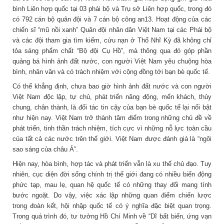
bình Liên hợp quốc tại 03 phái bộ và Trụ sở Liên hợp quốc, trong đó
có 792 cán bộ quân đội và 7 cán bộ công an13. Hoạt động của các
chiến sĩ “mũ nồi xanh” Quân đội nhân dân Việt Nam tại các Phái bộ
và các đội tham gia tìm kiếm, cứu nạn ở Thổ Nhĩ Kỳ đã không chỉ
tỏa sáng phẩm chất “Bộ đội Cụ Hồ”, mà thông qua đó góp phần
quảng bá hình ảnh đất nước, con người Việt Nam yêu chuộng hòa
bình, nhân văn và có trách nhiệm với cộng đồng tới bạn bè quốc tế.
Có thể khẳng định, chưa bao giờ hình ảnh đất nước và con người
Việt Nam độc lập, tự chủ, phát triển năng động, mến khách, thủy
chung, chân thành, là đối tác tin cậy của bạn bè quốc tế lại nổi bật
như hiện nay. Việt Nam trở thành tâm điểm trong những chủ đề về
phát triển, tinh thần trách nhiệm, tích cực vì những nỗ lực toàn cầu
của tất cả các nước trên thế giới. Việt Nam được đánh giá là “ngôi
sao sáng của châu Á”.
Hiện nay, hòa bình, hợp tác và phát triển vẫn là xu thế chủ đạo. Tuy
nhiên, cục diện đời sống chính trị thế giới đang có nhiều biến động
phức tạp, mau lẹ, quan hệ quốc tế có những thay đổi mang tính
bước ngoặt. Do vậy, việc xác lập những quan điểm chiến lược
trong đoàn kết, hội nhập quốc tế có ý nghĩa đặc biệt quan trọng.
Trong quá trình đó, tư tưởng Hồ Chí Minh về “Dĩ bất biến, ứng vạn