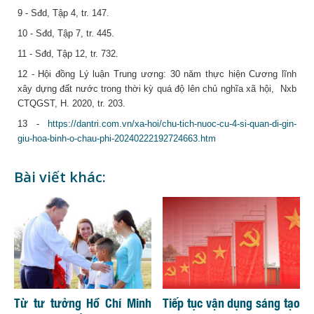
9 - Sđd, Tập 4, tr. 147.
10 - Sđd, Tập 7, tr. 445.
11 - Sđd, Tập 12, tr. 732.
12 - Hội đồng Lý luận Trung ương: 30 năm thực hiện Cương lĩnh
xây dựng đất nước trong thời kỳ quá độ lên chủ nghĩa xã hội, Nxb
CTQGST, H. 2020, tr. 203.
13 -
https://dantri.com.vn/xa-hoi/chu-tich-nuoc-cu-4-si-quan-di-gin-
giu-hoa-binh-o-chau-phi-20240222192724663.htm
Bài viết khác:
Từ tư tưởng Hồ Chí Minh
Tiếp tục vận dụng sáng tạo