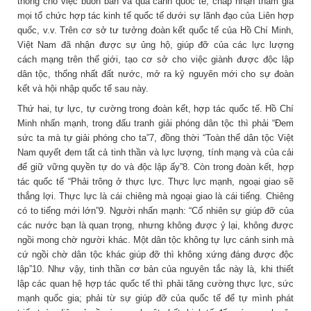
thông cho việc buôn bán và quá cảnh quốc tế; chấp nhận tham gia
mọi tổ chức hợp tác kinh tế quốc tế dưới sự lãnh đạo của Liên hợp
quốc, v.v. Trên cơ sở tư tưởng đoàn kết quốc tế của Hồ Chí Minh,
Việt Nam đã nhận được sự ủng hộ, giúp đỡ của các lực lượng
cách mạng trên thế giới, tạo cơ sở cho việc giành được độc lập
dân tộc, thống nhất đất nước, mở ra kỷ nguyên mới cho sự đoàn
kết và hội nhập quốc tế sau này.
Thứ hai, tự lực, tự cường trong đoàn kết, hợp tác quốc tế. Hồ Chí
Minh nhấn mạnh, trong đấu tranh giải phóng dân tộc thì phải “Đem
sức ta mà tự giải phóng cho ta”7, đồng thời “Toàn thể dân tộc Việt
Nam quyết đem tất cả tinh thần và lực lượng, tính mạng và của cải
để giữ vững quyền tự do và độc lập ấy”8. Còn trong đoàn kết, hợp
tác quốc tế “Phải trông ở thực lực. Thực lực mạnh, ngoại giao sẽ
thắng lợi. Thực lực là cái chiêng mà ngoại giao là cái tiếng. Chiêng
có to tiếng mới lớn”9. Người nhấn mạnh: “Cố nhiên sự giúp đỡ của
các nước bạn là quan trọng, nhưng không được ỷ lại, không được
ngồi mong chờ người khác. Một dân tộc không tự lực cánh sinh mà
cứ ngồi chờ dân tộc khác giúp đỡ thì không xứng đáng được độc
lập”10. Như vậy, tinh thần cơ bản của nguyên tắc này là, khi thiết
lập các quan hệ hợp tác quốc tế thì phải tăng cường thực lực, sức
mạnh quốc gia; phải từ sự giúp đỡ của quốc tế để tự mình phát