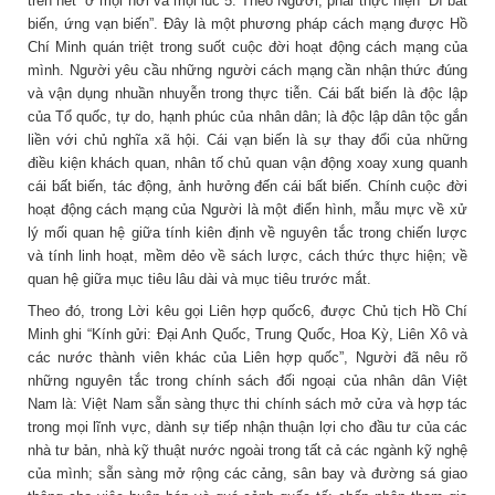
trên hết” ở mọi nơi và mọi lúc”5. Theo Người, phải thực hiện “Dĩ bất
biến, ứng vạn biến”. Đây là một phương pháp cách mạng được Hồ
Chí Minh quán triệt trong suốt cuộc đời hoạt động cách mạng của
mình. Người yêu cầu những người cách mạng cần nhận thức đúng
và vận dụng nhuần nhuyễn trong thực tiễn. Cái bất biến là độc lập
của Tổ quốc, tự do, hạnh phúc của nhân dân; là độc lập dân tộc gắn
liền với chủ nghĩa xã hội. Cái vạn biến là sự thay đổi của những
điều kiện khách quan, nhân tố chủ quan vận động xoay xung quanh
cái bất biến, tác động, ảnh hưởng đến cái bất biến. Chính cuộc đời
hoạt động cách mạng của Người là một điển hình, mẫu mực về xử
lý mối quan hệ giữa tính kiên định về nguyên tắc trong chiến lược
và tính linh hoạt, mềm dẻo về sách lược, cách thức thực hiện; về
quan hệ giữa mục tiêu lâu dài và mục tiêu trước mắt.
Theo đó, trong Lời kêu gọi Liên hợp quốc6, được Chủ tịch Hồ Chí
Minh ghi “Kính gửi: Đại Anh Quốc, Trung Quốc, Hoa Kỳ, Liên Xô và
các nước thành viên khác của Liên hợp quốc”, Người đã nêu rõ
những nguyên tắc trong chính sách đối ngoại của nhân dân Việt
Nam là: Việt Nam sẵn sàng thực thi chính sách mở cửa và hợp tác
trong mọi lĩnh vực, dành sự tiếp nhận thuận lợi cho đầu tư của các
nhà tư bản, nhà kỹ thuật nước ngoài trong tất cả các ngành kỹ nghệ
của mình; sẵn sàng mở rộng các cảng, sân bay và đường sá giao