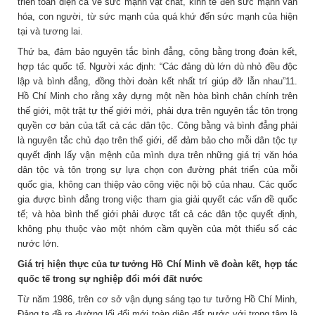
triển toàn diện cả về sức mạnh vật chất, kinh tế đến sức mạnh văn
hóa, con người, từ sức mạnh của quá khứ đến sức mạnh của hiện
tại và tương lai.
Thứ ba, đảm bảo nguyên tắc bình đẳng, công bằng trong đoàn kết,
hợp tác quốc tế. Người xác định: “Các đảng dù lớn dù nhỏ đều độc
lập và bình đẳng, đồng thời đoàn kết nhất trí giúp đỡ lẫn nhau”11.
Hồ Chí Minh cho rằng xây dựng một nền hòa bình chân chính trên
thế giới, một trật tự thế giới mới, phải dựa trên nguyên tắc tôn trọng
quyền cơ bản của tất cả các dân tộc. Công bằng và bình đẳng phải
là nguyên tắc chủ đạo trên thế giới, để đảm bảo cho mỗi dân tộc tự
quyết định lấy vận mệnh của mình dựa trên những giá trị văn hóa
dân tộc và tôn trọng sự lựa chọn con đường phát triển của mỗi
quốc gia, không can thiệp vào công việc nội bộ của nhau. Các quốc
gia được bình đẳng trong việc tham gia giải quyết các vấn đề quốc
tế; và hòa bình thế giới phải được tất cả các dân tộc quyết định,
không phụ thuộc vào một nhóm cầm quyền của một thiểu số các
nước lớn.
Giá trị hiện thực của tư tưởng Hồ Chí Minh về đoàn kết, hợp tác
quốc tế trong sự nghiệp đổi mới đất nước
Từ năm 1986, trên cơ sở vận dụng sáng tạo tư tưởng Hồ Chí Minh,
Đảng ta đề ra đường lối đổi mới toàn diện đất nước với trọng tâm là