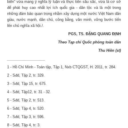
biến” vừa mang ý nghĩa lý luận và thực tiễn sâu sắc, vừa là cơ sở
để phát huy cao nhất lợi ích quốc gia - dân tộc và là một trong
những đảm bảo quan trọng nhằm xây dựng một nước Việt Nam dân
giàu, nước mạnh, dân chủ, công bằng, văn minh, vững bước tiến
lên chủ nghĩa xã hội./.
PGS, TS. ĐẶNG QUANG ĐỊNH
Theo Tạp chí Quốc phòng toàn dân
Thu Hiền (st)
___________________
1 - Hồ Chí Minh - Toàn tập, Tập 1, Nxb CTQGST, H. 2011, tr. 284.
2 - Sđd, Tập 2, tr. 329.
3 - Sđd, Tập 15, tr. 675.
4 - Sđd, Tập12, tr. 31 - 32.
5 - Sđd, Tập 2, tr. 513.
6 - Sđd, Tập 4, tr. 520.
7 - Sđd, Tập 3, tr. 596.
8 - Sđd, Tập 4, tr. 3.