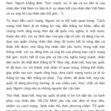
Nam. Người khẳng định: “Sức mạnh, sự vĩ đại và sự bền bỉ của
nhân dân Việt Nam cơ bản là ở sự đoàn kết của nhân dân Việt Nam
và sự ủng hộ của nhân dân thế giới...”3.
Từ thực tiễn cách mạng, Người rút ra kết luận quan trọng: “Cách
mạng Việt Nam đi từ thắng lợi này đến thắng lợi khác, điều đó
chứng minh rằng trong thời đại đế quốc chủ nghĩa, ở một nước
thuộc địa nhỏ, với sự lãnh đạo của giai cấp vô sản và đảng của nó,
dựa vào quần chúng nhân dân rộng rãi trước hết là nông dân và
đoàn kết được mọi tầng lớp nhân dân yêu nước trong mặt trận
thống nhất, với sự đồng tình và ủng hộ của phong trào cách mạng
thế giới, trước hết là của phe xã hội chủ nghĩa hùng mạnh, nhân
dân nước đó nhất định thắng lợi”4. Như vậy, đoàn kết, hợp tác quốc
tế đã thực sự trở thành một nhân tố quan trọng, không thể thiếu,
góp phần tạo sức mạnh tổng hợp, đưa cách mạng nước ta đi từ
thắng lợi này đến thắng lợi khác. Tuy nhiên, để đoàn kết, hợp tác
quốc tế đúng phương hướng, đi vào chiều sâu, thực chất và hiệu
quả, Người cũng nêu ra những nguyên tắc căn bản.
Thứ nhất, đoàn kết, hợp tác quốc tế phải vì lợi ích dân tộc và hạnh
phúc của nhân dân. Hồ Chí Minh yêu cầu xác định rõ mục tiêu,
nhiệm vụ cách mạng, “phải tuân thủ theo phương châm “Tổ quốc