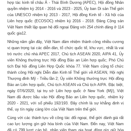
hợp tác kinh tế châu Á - Thái Bình Dương (APEC), Hội đồng Nhân
quyền nhiệm kỳ 2014 - 2016 và 2023 - 2025, Ủy ban Di sản Thế giới
của UNESCO nhiệm kỳ 2013 - 2017, Hội đồng Kinh tế - Xã hội của
Liên hợp quốc (ECOSOC) nhiệm kỳ 2016 - 2018. Đảng Cộng sản
Việt Nam thiết lập quan hệ đối ngoại Đảng với 254 chính đảng ở 114
quốc gia12.
Những năm gần đây, Việt Nam đảm nhiệm thành công nhiều cương
vị quan trọng tại các diễn đàn, tổ chức quốc tế, khu vực, nhất là vai
trò nước chủ nhà APEC 2017, Chủ tịch ASEAN 2020, AIPA 41, Ủy
viên Không thường trực Hội đồng Bảo an Liên hợp quốc; Phó Chủ
tịch Đại hội đồng Liên Hợp Quốc khóa 77. Việt Nam cũng tổ chức
thành công Hội nghị Diễn đàn Kinh tế Thế giới về ASEAN, Hội nghị
Thượng đỉnh Mỹ - Triều lần 2; Ủy viên Không thường trực Hội đồng
Bảo an Liên hợp quốc, Chủ tịch ASEAN và Chủ tịch AIPA. Đặc biệt,
ngày 07/6/2020, tại trụ sở Liên hợp quốc ở New York (Mỹ), Việt
Nam đã được bầu vào Hội đồng Bảo an Liên hợp quốc, nhiệm kỳ
2020 - 2021, với số phiếu 192/193. Đây chính là sự khẳng định vị
thế, uy tín ngày càng lớn của Việt Nam trên thế giới.
Cùng với các thành tựu về công tác đối ngoại, thế giới đánh giá rất
cao lực lượng gìn giữ hòa bình của Việt Nam. Đến nay, Việt Nam
đã có 799 lượt cán bộ, nhân viên tham gia hoạt động gìn giữ hòa