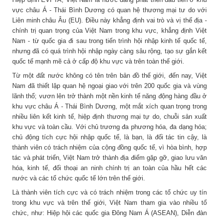
vực châu Á - Thái Bình Dương có quan hệ thương mại tư do với
Liên minh châu Âu (EU). Điều này khẳng định vai trò và vị thế địa -
chính trị quan trọng của Việt Nam trong khu vực, khẳng định Việt
Nam - từ quốc gia đi sau trong tiến trình hội nhập kinh tế quốc tế,
nhưng đã có quá trình hội nhập ngày càng sâu rộng, tạo sự gắn kết
quốc tế mạnh mẽ cả ở cấp độ khu vực và trên toàn thế giới.
Từ một đất nước không có tên trên bản đồ thế giới, đến nay, Việt
Nam đã thiết lập quan hệ ngoại giao với trên 200 quốc gia và vùng
lãnh thổ; vươn lên trở thành một nền kinh tế năng động hàng đầu ở
khu vực châu Á - Thái Bình Dương, một mắt xích quan trọng trong
nhiều liên kết kinh tế, hiệp định thương mại tự do, chuỗi sản xuất
khu vực và toàn cầu. Với chủ trương đa phương hóa, đa dạng hóa;
chủ động tích cực hội nhập quốc tế, là bạn, là đối tác tin cậy, là
thành viên có trách nhiệm của cộng đồng quốc tế, vì hòa bình, hợp
tác và phát triển, Việt Nam trở thành địa điểm gặp gỡ, giao lưu văn
hóa, kinh tế, đối thoại an ninh chính trị an toàn của hầu hết các
nước và các tổ chức quốc tế lớn trên thế giới.
Là thành viên tích cực và có trách nhiệm trong các tổ chức uy tín
trong khu vực và trên thế giới, Việt Nam tham gia vào nhiều tổ
chức, như: Hiệp hội các quốc gia Đông Nam Á (ASEAN), Diễn đàn