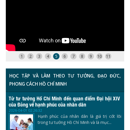
1
2
3
4
5
6
7
8
9
10
11
HỌC TẬP VÀ LÀM THEO TƯ TƯỞNG, ĐẠO ĐỨC,
PHONG CÁCH HỒ CHÍ MINH
Từ tư tưởng Hồ Chí Minh đến quan điểm Đại hội XIV
của Đảng về hạnh phúc của nhân dân
2026-04-01 02:26:32
Hạnh phúc của nhân dân là giá trị cốt lõi
trong tư tưởng Hồ Chí Minh và là mục...