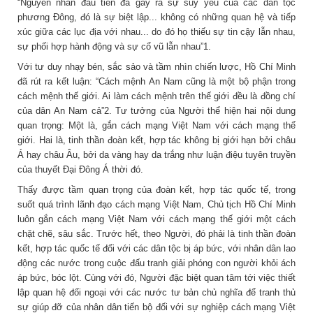
“Nguyên nhân đầu tiên đã gây ra sự suy yếu của các dân tộc
phương Đông, đó là sự biệt lập... không có những quan hệ và tiếp
xúc giữa các lục địa với nhau... do đó họ thiếu sự tin cậy lẫn nhau,
sự phối hợp hành động và sự cổ vũ lẫn nhau”1.
Với tư duy nhạy bén, sắc sảo và tầm nhìn chiến lược, Hồ Chí Minh
đã rút ra kết luận: “Cách mệnh An Nam cũng là một bộ phận trong
cách mệnh thế giới. Ai làm cách mệnh trên thế giới đều là đồng chí
của dân An Nam cả”2. Tư tưởng của Người thể hiện hai nội dung
quan trọng: Một là, gắn cách mạng Việt Nam với cách mạng thế
giới. Hai là, tinh thần đoàn kết, hợp tác không bị giới hạn bởi châu
Á hay châu Âu, bởi da vàng hay da trắng như luận điệu tuyên truyền
của thuyết Đại Đông Á thời đó.
Thấy được tầm quan trọng của đoàn kết, hợp tác quốc tế, trong
suốt quá trình lãnh đạo cách mạng Việt Nam, Chủ tịch Hồ Chí Minh
luôn gắn cách mạng Việt Nam với cách mạng thế giới một cách
chặt chẽ, sâu sắc. Trước hết, theo Người, đó phải là tinh thần đoàn
kết, hợp tác quốc tế đối với các dân tộc bị áp bức, với nhân dân lao
động các nước trong cuộc đấu tranh giải phóng con người khỏi ách
áp bức, bóc lột. Cùng với đó, Người đặc biệt quan tâm tới việc thiết
lập quan hệ đối ngoại với các nước tư bản chủ nghĩa để tranh thủ
sự giúp đỡ của nhân dân tiến bộ đối với sự nghiệp cách mạng Việt