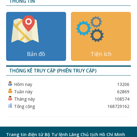
THÔNG TIN
Bản đồ
Tiện ích
THỐNG KÊ TRUY CẬP (PHIÊN TRUY CẬP)
Hôm nay
13206
Tuần này
62869
Tháng này
108574
Tổng cộng
168729162
Trang tin điện tử Bộ Tư lệnh Lăng Chủ tịch Hồ Chí Minh