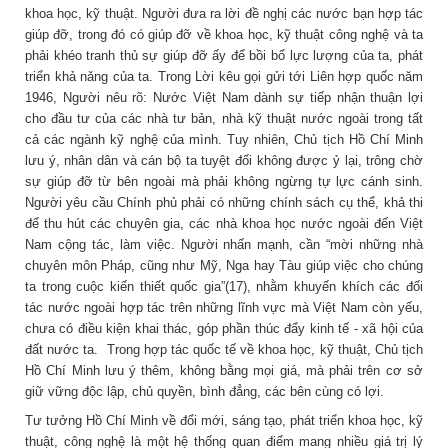
khoa học, kỹ thuật. Người đưa ra lời đề nghị các nước bạn hợp tác
giúp đỡ, trong đó có giúp đỡ về khoa học, kỹ thuật công nghệ và ta
phải khéo tranh thủ sự giúp đỡ ấy để bồi bổ lực lượng của ta, phát
triển khả nǎng của ta. Trong Lời kêu gọi gửi tới Liên hợp quốc năm
1946, Người nêu rõ: Nước Việt Nam dành sự tiếp nhận thuận lợi
cho đầu tư của các nhà tư bản, nhà kỹ thuật nước ngoài trong tất
cả các ngành kỹ nghệ của mình. Tuy nhiên, Chủ tịch Hồ Chí Minh
lưu ý, nhân dân và cán bộ ta tuyệt đối không được ỷ lại, trông chờ
sự giúp đỡ từ bên ngoài mà phải không ngừng tự lực cánh sinh.
Người yêu cầu Chính phủ phải có những chính sách cụ thể, khả thi
để thu hút các chuyên gia, các nhà khoa học nước ngoài đến Việt
Nam cộng tác, làm việc. Người nhấn mạnh, cần “mời những nhà
chuyên môn Pháp, cũng như Mỹ, Nga hay Tàu giúp việc cho chúng
ta trong cuộc kiến thiết quốc gia”(17), nhằm khuyến khích các đối
tác nước ngoài hợp tác trên những lĩnh vực mà Việt Nam còn yếu,
chưa có điều kiện khai thác, góp phần thúc đẩy kinh tế - xã hội của
đất nước ta. Trong hợp tác quốc tế về khoa học, kỹ thuật, Chủ tịch
Hồ Chí Minh lưu ý thêm, không bằng mọi giá, mà phải trên cơ sở
giữ vững độc lập, chủ quyền, bình đẳng, các bên cùng có lợi.
Tư tưởng Hồ Chí Minh về đổi mới, sáng tạo, phát triển khoa học, kỹ
thuật, công nghệ là một hệ thống quan điểm mang nhiều giá trị lý