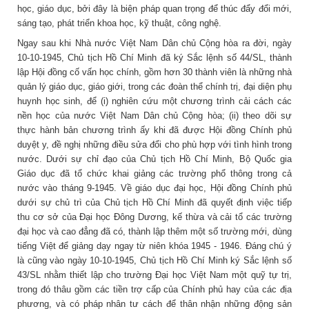
học, giáo dục, bởi đây là biện pháp quan trọng để thúc đẩy đổi mới,
sáng tạo, phát triển khoa học, kỹ thuật, công nghệ.
Ngay sau khi Nhà nước Việt Nam Dân chủ Cộng hòa ra đời, ngày
10-10-1945, Chủ tịch Hồ Chí Minh đã ký Sắc lệnh số 44/SL, thành
lập Hội đồng cố vấn học chính, gồm hơn 30 thành viên là những nhà
quản lý giáo dục, giáo giới, trong các đoàn thể chính trị, đại diện phụ
huynh học sinh, để (i) nghiên cứu một chương trình cải cách các
nền học của nước Việt Nam Dân chủ Cộng hòa; (ii) theo dõi sự
thực hành bản chương trình ấy khi đã được Hội đồng Chính phủ
duyệt y, đề nghị những điều sửa đổi cho phù hợp với tình hình trong
nước. Dưới sự chỉ đạo của Chủ tịch Hồ Chí Minh, Bộ Quốc gia
Giáo dục đã tổ chức khai giảng các trường phổ thông trong cả
nước vào tháng 9-1945. Về giáo dục đại học, Hội đồng Chính phủ
dưới sự chủ trì của Chủ tịch Hồ Chí Minh đã quyết định việc tiếp
thu cơ sở của Đại học Đông Dương, kế thừa và cải tổ các trường
đại học và cao đẳng đã có, thành lập thêm một số trường mới, dùng
tiếng Việt để giảng dạy ngay từ niên khóa 1945 - 1946. Đáng chú ý
là cũng vào ngày 10-10-1945, Chủ tịch Hồ Chí Minh ký Sắc lệnh số
43/SL nhằm thiết lập cho trường Đại học Việt Nam một quỹ tự trị,
trong đó thâu gồm các tiền trợ cấp của Chính phủ hay của các địa
phương, và có pháp nhân tư cách để thân nhận những động sản