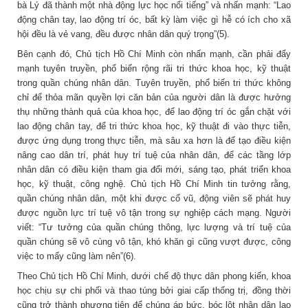
bà Lý đã thành một nhà động lực học nổi tiếng” và nhấn mạnh: “Lao
động chân tay, lao động trí óc, bất kỳ làm việc gì hễ có ích cho xã
hội đều là vẻ vang, đều được nhân dân quý trọng”(5).
Bên cạnh đó, Chủ tịch Hồ Chí Minh còn nhấn mạnh, cần phải đẩy
mạnh tuyên truyền, phổ biến rộng rãi tri thức khoa học, kỹ thuật
trong quần chúng nhân dân. Tuyên truyền, phổ biến tri thức không
chỉ để thỏa mãn quyền lợi căn bản của người dân là được hưởng
thụ những thành quả của khoa học, để lao động trí óc gắn chặt với
lao động chân tay, để tri thức khoa học, kỹ thuật đi vào thực tiễn,
được ứng dụng trong thực tiễn, mà sâu xa hơn là để tạo điều kiện
nâng cao dân trí, phát huy trí tuệ của nhân dân, để các tầng lớp
nhân dân có điều kiện tham gia đổi mới, sáng tạo, phát triển khoa
học, kỹ thuật, công nghệ. Chủ tịch Hồ Chí Minh tin tưởng rằng,
quần chúng nhân dân, một khi được cổ vũ, động viên sẽ phát huy
được nguồn lực trí tuệ vô tận trong sự nghiệp cách mạng. Người
viết: “Tư tưởng của quần chúng thông, lực lượng và trí tuệ của
quần chúng sẽ vô cùng vô tận, khó khăn gì cũng vượt được, công
việc to mấy cũng làm nên”(6).
Theo Chủ tịch Hồ Chí Minh, dưới chế độ thực dân phong kiến, khoa
học chịu sự chi phối và thao túng bởi giai cấp thống trị, đồng thời
cũng trở thành phương tiện để chúng áp bức, bóc lột nhân dân lao