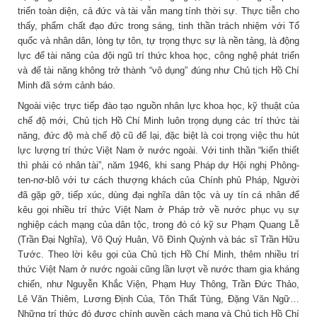
triển toàn diện, cả đức và tài vẫn mang tính thời sự. Thực tiễn cho
thấy, phẩm chất đạo đức trong sáng, tinh thần trách nhiệm với Tổ
quốc và nhân dân, lòng tự tôn, tự trọng thực sự là nền tảng, là động
lực để tài năng của đội ngũ trí thức khoa học, công nghệ phát triển
và để tài năng không trở thành “vô dụng” đúng như Chủ tịch Hồ Chí
Minh đã sớm cảnh báo.
Ngoài việc trực tiếp đào tạo nguồn nhân lực khoa học, kỹ thuật của
chế độ mới, Chủ tịch Hồ Chí Minh luôn trọng dụng các trí thức tài
năng, đức độ mà chế độ cũ để lại, đặc biệt là coi trọng việc thu hút
lực lượng trí thức Việt Nam ở nước ngoài. Với tinh thần “kiến thiết
thì phải có nhân tài”, năm 1946, khi sang Pháp dự Hội nghị Phông-
ten-nơ-blô với tư cách thượng khách của Chính phủ Pháp, Người
đã gặp gỡ, tiếp xúc, dùng đại nghĩa dân tộc và uy tín cá nhân để
kêu gọi nhiều trí thức Việt Nam ở Pháp trở về nước phục vụ sự
nghiệp cách mạng của dân tộc, trong đó có kỹ sư Phạm Quang Lễ
(Trần Đại Nghĩa), Võ Quý Huân, Võ Đình Quỳnh và bác sĩ Trần Hữu
Tước. Theo lời kêu gọi của Chủ tịch Hồ Chí Minh, thêm nhiều trí
thức Việt Nam ở nước ngoài cũng lần lượt về nước tham gia kháng
chiến, như Nguyễn Khắc Viện, Phạm Huy Thông, Trần Đức Thảo,
Lê Văn Thiêm, Lương Định Của, Tôn Thất Tùng, Đặng Văn Ngữ…
Những trí thức đó được chính quyền cách mạng và Chủ tịch Hồ Chí