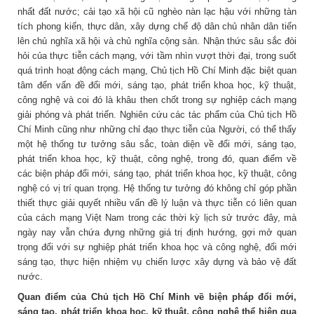
nhất đất nước; cải tạo xã hội cũ nghèo nàn lạc hậu với những tàn
tích phong kiến, thực dân, xây dựng chế độ dân chủ nhân dân tiến
lên chủ nghĩa xã hội và chủ nghĩa cộng sản. Nhận thức sâu sắc đòi
hỏi của thực tiễn cách mạng, với tầm nhìn vượt thời đại, trong suốt
quá trình hoạt động cách mạng, Chủ tịch Hồ Chí Minh đặc biệt quan
tâm đến vấn đề đổi mới, sáng tạo, phát triển khoa học, kỹ thuật,
công nghệ và coi đó là khâu then chốt trong sự nghiệp cách mạng
giải phóng và phát triển. Nghiên cứu các tác phẩm của Chủ tịch Hồ
Chí Minh cũng như những chỉ đạo thực tiễn của Người, có thể thấy
một hệ thống tư tưởng sâu sắc, toàn diện về đổi mới, sáng tạo,
phát triển khoa học, kỹ thuật, công nghệ, trong đó, quan điểm về
các biện pháp đổi mới, sáng tạo, phát triển khoa học, kỹ thuật, công
nghệ có vị trí quan trọng. Hệ thống tư tưởng đó không chỉ góp phần
thiết thực giải quyết nhiều vấn đề lý luận và thực tiễn có liên quan
của cách mạng Việt Nam trong các thời kỳ lịch sử trước đây, mà
ngày nay vẫn chứa đựng những giá trị định hướng, gợi mở quan
trọng đối với sự nghiệp phát triển khoa học và công nghệ, đổi mới
sáng tạo, thực hiện nhiệm vụ chiến lược xây dựng và bảo vệ đất
nước.
Quan điểm của Chủ tịch Hồ Chí Minh về biện pháp đổi mới,
sáng tạo, phát triển khoa học, kỹ thuật, công nghệ thể hiện qua