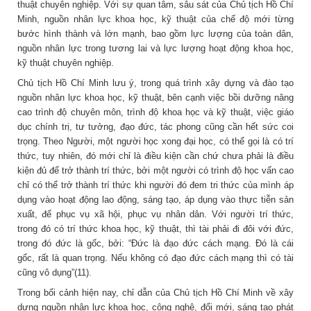
thuật chuyên nghiệp. Với sự quan tâm, sâu sát của Chủ tịch Hồ Chí
Minh, nguồn nhân lực khoa học, kỹ thuật của chế độ mới từng
bước hình thành và lớn mạnh, bao gồm lực lượng của toàn dân,
nguồn nhân lực trong tương lai và lực lượng hoạt động khoa học,
kỹ thuật chuyên nghiệp.
Chủ tịch Hồ Chí Minh lưu ý, trong quá trình xây dựng và đào tạo
nguồn nhân lực khoa học, kỹ thuật, bên cạnh việc bồi dưỡng nâng
cao trình độ chuyên môn, trình độ khoa học và kỹ thuật, việc giáo
dục chính trị, tư tưởng, đạo đức, tác phong cũng cần hết sức coi
trọng. Theo Người, một người học xong đại học, có thể gọi là có trí
thức, tuy nhiên, đó mới chỉ là điều kiện cần chứ chưa phải là điều
kiện đủ để trở thành trí thức, bởi một người có trình độ học vấn cao
chỉ có thể trở thành trí thức khi người đó đem tri thức của mình áp
dụng vào hoạt động lao động, sáng tạo, áp dụng vào thực tiễn sản
xuất, để phục vụ xã hội, phục vụ nhân dân. Với người trí thức,
trong đó có trí thức khoa học, kỹ thuật, thì tài phải đi đôi với đức,
trong đó đức là gốc, bởi: “Đức là đạo đức cách mạng. Đó là cái
gốc, rất là quan trọng. Nếu không có đạo đức cách mạng thì có tài
cũng vô dụng”(11).
Trong bối cảnh hiện nay, chỉ dẫn của Chủ tịch Hồ Chí Minh về xây
dựng nguồn nhân lực khoa học, công nghệ, đổi mới, sáng tạo phát