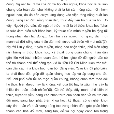
động. Ngược lại, dưới chế độ xã hội chủ nghĩa, khoa học là tài sản
chung của toàn dân chứ không phải là tài sản riêng của một nhóm
người nào, do đó cần được ứng dụng vào việc tăng năng suất lao
động, nâng cao đời sống nhân dân, thúc đẩy tiến bộ của xã hội. Do
vậy, Người yêu cầu, đội ngũ trí thức, nhất là trí thức khoa học “phải
ra sức đem hiểu biết khoa học, kỹ thuật của mình truyền bá rộng rãi
trong nhân dân lao động... Có như vậy nước mới giàu, dân mới
mạnh và đời sống của nhân dân mới được cải thiện về mọi mặt”(7).
Người lưu ý rằng, tuyên truyền, nâng cao nhận thức, phổ biến rộng
rãi những tri thức khoa học, kỹ thuật trong quần chúng nhân dân
gắn liền với trách nhiệm quan tâm, hỗ trợ, giúp đỡ để người dân có
thể trở thành chủ thể sáng tạo, đó là điều Hồ Chí Minh luôn trăn trở,
căn dặn các nhà khoa học, cán bộ, đảng viên: “Sau khi đã phổ biến,
ta phải theo dõi, giúp đỡ quần chúng học tập và áp dụng cho tốt.
Nếu chỉ phổ biến rồi bỏ mặc quần chúng, không quan tâm theo dõi
họ thực hiện được hay là không, kết quả tốt hay là xấu, như vậy là
thiếu tinh thần trách nhiệm”(8). Có thể thấy, đẩy mạnh phổ biến tri
thức, tuyên truyền, nâng cao nhận thức của nhân dân về vai trò của
đổi mới, sáng tạo, phát triển khoa học, kỹ thuật, công nghệ; khơi
dậy tinh thần và khát vọng sáng tạo trong nhân dân; góp phần hình
thành văn hóa đổi mới, sáng tạo, để xã hội ngày càng tôn trọng