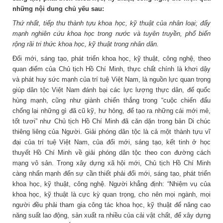
những nội dung chủ yếu sau:
Thứ nhất, tiếp thu thành tựu khoa học, kỹ thuật của nhân loại; đẩy
mạnh nghiên cứu khoa học trong nước và tuyên truyền, phổ biến
rộng rãi tri thức khoa học, kỹ thuật trong nhân dân.
Đổi mới, sáng tạo, phát triển khoa học, kỹ thuật, công nghệ, theo
quan điểm của Chủ tịch Hồ Chí Minh, thực chất chính là khơi dậy
và phát huy sức mạnh của trí tuệ Việt Nam, là nguồn lực quan trọng
giúp dân tộc Việt Nam đánh bại các lực lượng thực dân, đế quốc
hùng mạnh, cũng như giành chiến thắng trong “cuộc chiến đấu
chống lại những gì đã cũ kỹ, hư hỏng, để tạo ra những cái mới mẻ,
tốt tươi” như Chủ tịch Hồ Chí Minh đã căn dặn trong bản Di chúc
thiêng liêng của Người. Giải phóng dân tộc là cả một thành tựu vĩ
đại của trí tuệ Việt Nam, của đổi mới, sáng tạo, kết tinh ở học
thuyết Hồ Chí Minh về giải phóng dân tộc theo con đường cách
mạng vô sản. Trong xây dựng xã hội mới, Chủ tịch Hồ Chí Minh
càng nhấn mạnh đến sự cần thiết phải đổi mới, sáng tạo, phát triển
khoa học, kỹ thuật, công nghệ. Người khẳng định: “Nhiệm vụ của
khoa học, kỹ thuật là cực kỳ quan trọng, cho nên mọi ngành, mọi
người đều phải tham gia công tác khoa học, kỹ thuật để nâng cao
năng suất lao động, sản xuất ra nhiều của cải vật chất, để xây dựng