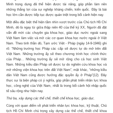
Minh trọng dụng đã thể hiện được tài năng, góp phần làm nên
những thắng lợi của sự nghiệp kháng chiến, kiến quốc. Đây là bài
học lớn cần được tiếp tục được quán triệt trong bối cảnh hiện nay.
Một điều đặc biệt thể hiện tầm nhìn vượt trước của Chủ tịch Hồ Chí
Minh, đó là ngay từ giữa thập niên 40 của thế kỷ XX, Người đã đặt
vấn đề mời các chuyên gia khoa học, giáo dục nước ngoài sang
Việt Nam làm việc và mở các cơ quan khoa học nước ngoài ở Việt
Nam. Theo tinh thần đó, Tạm ước Việt - Pháp (ngày 14-9-1946) ghi
rõ: “Những trường học Pháp các cấp sẽ được tự do mở trên đất
Việt Nam. Những trường ấy sẽ theo chương trình học chính thức
của Pháp… Những trường ấy sẽ mở rộng cho cả học sinh Việt
Nam. Những kiều dân Pháp sẽ được tự do nghiên cứu khoa học và
mở những viện khoa học trên đất Việt Nam”, mặt khác, “những kiều
dân Việt Nam cũng được hưởng đặc quyền ấy ở Pháp”(12). Đây
thực sự là biện pháp có ý nghĩa, góp phần phát triển nhân lực khoa
học, công nghệ của Việt Nam, nhất là trong bối cảnh hội nhập quốc
tế sâu rộng như hiện nay.
Thứ ba, xây dựng các thể chế, thiết chế khoa học, giáo dục.
Cùng với quan điểm về phát triển nhân lực khoa học, kỹ thuật, Chủ
tịch Hồ Chí Minh chú trọng xây dựng các thể chế, thiết chế khoa