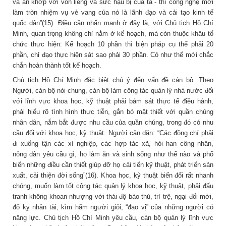
và ǎn khớp với vốn liếng và sức hậu bị của ta - thì công nghệ mới
làm tròn nhiệm vụ vẻ vang của nó là lãnh đạo và cải tạo kinh tế
quốc dân”(15). Điều cần nhấn mạnh ở đây là, với Chủ tịch Hồ Chí
Minh, quan trọng không chỉ nằm ở kế hoạch, mà còn thuộc khâu tổ
chức thực hiện: Kế hoạch 10 phần thì biện pháp cụ thể phải 20
phần, chỉ đạo thực hiện sát sao phải 30 phần. Có như thế mới chắc
chắn hoàn thành tốt kế hoạch.
Chủ tịch Hồ Chí Minh đặc biệt chú ý đến vấn đề cán bộ. Theo
Người, cán bộ nói chung, cán bộ làm công tác quản lý nhà nước đối
với lĩnh vực khoa học, kỹ thuật phải bám sát thực tế điều hành,
phải hiểu rõ tình hình thực tiễn, gắn bó mật thiết với quần chúng
nhân dân, nắm bắt được nhu cầu của quần chúng, trong đó có nhu
cầu đối với khoa học, kỹ thuật. Người căn dặn: “Các đồng chí phải
đi xuống tận các xí nghiệp, các hợp tác xã, hỏi han công nhân,
nông dân yêu cầu gì, họ làm ăn và sinh sống như thế nào và phổ
biến những điều cần thiết giúp đỡ họ cải tiến kỹ thuật, phát triển sản
xuất, cải thiện đời sống”(16). Khoa học, kỹ thuật biến đổi rất nhanh
chóng, muốn làm tốt công tác quản lý khoa học, kỹ thuật, phải đấu
tranh không khoan nhượng với thái độ bảo thủ, trì trệ, ngại đổi mới,
đố kỵ nhân tài, kìm hãm người giỏi, “đạo vị” của những người có
năng lực. Chủ tịch Hồ Chí Minh yêu cầu, cán bộ quản lý lĩnh vực