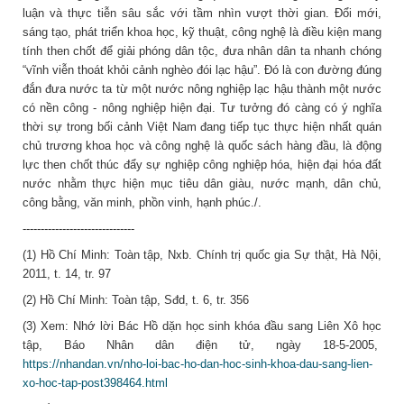
luận và thực tiễn sâu sắc với tầm nhìn vượt thời gian. Đổi mới,
sáng tạo, phát triển khoa học, kỹ thuật, công nghệ là điều kiện mang
tính then chốt để giải phóng dân tộc, đưa nhân dân ta nhanh chóng
“vĩnh viễn thoát khỏi cảnh nghèo đói lạc hậu”. Đó là con đường đúng
đắn đưa nước ta từ một nước nông nghiệp lạc hậu thành một nước
có nền công - nông nghiệp hiện đại. Tư tưởng đó càng có ý nghĩa
thời sự trong bối cảnh Việt Nam đang tiếp tục thực hiện nhất quán
chủ trương khoa học và công nghệ là quốc sách hàng đầu, là động
lực then chốt thúc đẩy sự nghiệp công nghiệp hóa, hiện đại hóa đất
nước nhằm thực hiện mục tiêu dân giàu, nước mạnh, dân chủ,
công bằng, văn minh, phồn vinh, hạnh phúc./.
-------------------------------
(1) Hồ Chí Minh: Toàn tập, Nxb. Chính trị quốc gia Sự thật, Hà Nội,
2011, t. 14, tr. 97
(2) Hồ Chí Minh: Toàn tập, Sđd, t. 6, tr. 356
(3) Xem: Nhớ lời Bác Hồ dặn học sinh khóa đầu sang Liên Xô học
tập, Báo Nhân dân điện tử, ngày 18-5-2005,
https://nhandan.vn/nho-loi-bac-ho-dan-hoc-sinh-khoa-dau-sang-lien-
xo-hoc-tap-post398464.html