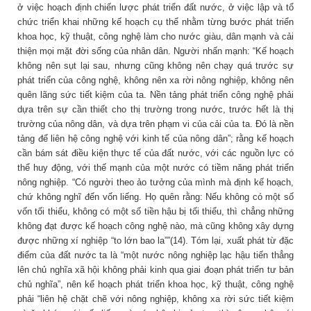
ở việc hoạch định chiến lược phát triển đất nước, ở việc lập và tổ
chức triển khai những kế hoạch cụ thể nhằm từng bước phát triển
khoa học, kỹ thuật, công nghệ làm cho nước giàu, dân mạnh và cải
thiện mọi mặt đời sống của nhân dân. Người nhấn mạnh: “Kế hoạch
không nên sụt lại sau, nhưng cũng không nên chạy quá trước sự
phát triển của công nghệ, không nên xa rời nông nghiệp, không nên
quên lãng sức tiết kiệm của ta. Nền tảng phát triển công nghệ phải
dựa trên sự cần thiết cho thị trường trong nước, trước hết là thị
trường của nông dân, và dựa trên phạm vi của cải của ta. Đó là nền
tảng để liên hệ công nghệ với kinh tế của nông dân”; rằng kế hoạch
cần bám sát điều kiện thực tế của đất nước, với các nguồn lực có
thể huy động, với thế mạnh của một nước có tiềm năng phát triển
nông nghiệp. “Có người theo ảo tưởng của mình mà định kế hoạch,
chứ không nghĩ đến vốn liếng. Họ quên rằng: Nếu không có một số
vốn tối thiểu, không có một số tiền hậu bị tối thiểu, thì chẳng những
không đạt được kế hoạch công nghệ nào, mà cũng không xây dựng
được những xí nghiệp “to lớn bao la””(14). Tóm lại, xuất phát từ đặc
điểm của đất nước ta là “một nước nông nghiệp lạc hậu tiến thẳng
lên chủ nghĩa xã hội không phải kinh qua giai đoạn phát triển tư bản
chủ nghĩa”, nên kế hoạch phát triển khoa học, kỹ thuật, công nghệ
phải “liên hệ chặt chẽ với nông nghiệp, không xa rời sức tiết kiệm