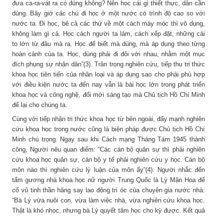
đưa ca-ra-vát ra có đúng không? Nên học cái gì thiết thực, dân cần
dùng. Bây giờ các chú đi học ở một nước có trình độ cao so với
nước ta. Ði học, bê cả các thứ về một cách máy móc thì vô dụng,
không làm gì cả. Học cách người ta làm, cách xếp đặt, những cái
to lớn từ đâu mà ra. Học để biết mà dùng, mà áp dụng theo từng
hoàn cảnh của ta. Học, dùng phải đi đôi với nhau, nhằm một mục
đích phụng sự nhân dân”(3). Trân trọng nghiên cứu, tiếp thu tri thức
khoa học tiên tiến của nhân loại và áp dụng sao cho phải phù hợp
với điều kiện nước ta đến nay vẫn là bài học lớn trong phát triển
khoa học và công nghệ, đổi mới sáng tạo mà Chủ tịch Hồ Chí Minh
để lại cho chúng ta.
Cùng với tiếp nhận tri thức khoa học từ bên ngoài, đẩy mạnh nghiên
cứu khoa học trong nước cũng là biện pháp được Chủ tịch Hồ Chí
Minh chú trọng. Ngay sau khi Cách mạng Tháng Tám 1945 thành
công, Người nêu quan điểm: “Các cán bộ quân sự thì phải nghiên
cứu khoa học quân sự, cán bộ y tế phải nghiên cứu y học. Cán bộ
môn nào thì nghiên cứu lý luận của môn ấy”(4). Người nhắc đến
tấm gương nhà khoa học nữ người Trung Quốc là Lý Mận Hoa để
cổ vũ tinh thần hăng say lao động trí óc của chuyên gia nước nhà:
“Bà Lý vừa nuôi con, vừa làm việc nhà, vừa nghiên cứu khoa học.
Thật là khó nhọc, nhưng bà Lý quyết tâm học cho kỳ được. Kết quả