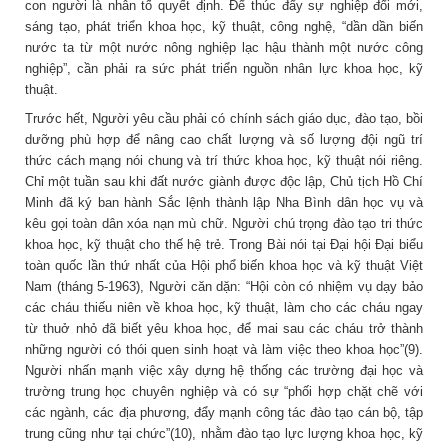
con người là nhân tố quyết định. Để thúc đẩy sự nghiệp đổi mới,
sáng tạo, phát triển khoa học, kỹ thuật, công nghệ, “dần dần biến
nước ta từ một nước nông nghiệp lạc hậu thành một nước công
nghiệp”, cần phải ra sức phát triển nguồn nhân lực khoa học, kỹ
thuật.
Trước hết, Người yêu cầu phải có chính sách giáo dục, đào tạo, bồi
dưỡng phù hợp để nâng cao chất lượng và số lượng đội ngũ trí
thức cách mạng nói chung và trí thức khoa học, kỹ thuật nói riêng.
Chỉ một tuần sau khi đất nước giành được độc lập, Chủ tịch Hồ Chí
Minh đã ký ban hành Sắc lệnh thành lập Nha Bình dân học vụ và
kêu gọi toàn dân xóa nạn mù chữ. Người chú trọng đào tạo tri thức
khoa học, kỹ thuật cho thế hệ trẻ. Trong Bài nói tại Đại hội Đại biểu
toàn quốc lần thứ nhất của Hội phổ biến khoa học và kỹ thuật Việt
Nam (tháng 5-1963), Người căn dặn: “Hội còn có nhiệm vụ dạy bảo
các cháu thiếu niên về khoa học, kỹ thuật, làm cho các cháu ngay
từ thuở nhỏ đã biết yêu khoa học, để mai sau các cháu trở thành
những người có thói quen sinh hoạt và làm việc theo khoa học”(9).
Người nhấn mạnh việc xây dựng hệ thống các trường đại học và
trường trung học chuyên nghiệp và có sự “phối hợp chặt chẽ với
các ngành, các địa phương, đẩy mạnh công tác đào tạo cán bộ, tập
trung cũng như tại chức”(10), nhằm đào tạo lực lượng khoa học, kỹ