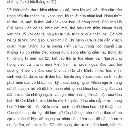
chủ nghĩa xã hội thắng lợi”(1).
Về biện pháp thực hiện nhiệm vụ đó, theo Người, đầu tiên cần trân
trọng tiếp thu thành tựu khoa học, kỹ thuật của nhân loại. Nhận thức
rõ thời đại mới là thời đại của khoa học và công nghệ, Chủ tịch Hồ
Chí Minh luôn có cái nhìn cởi mở, thể hiện tinh thần khoan dung
văn hóa đối với các tài nguyên trí tuệ, tri thức của nhân loại. Đối với
hệ tư tưởng Nho giáo, Chủ tịch Hồ Chí Minh đưa ra chỉ dẫn khách
quan: “Tuy Khổng Tử là phong kiến và tuy trong học thuyết của
Khổng Tử có nhiều điều không đúng song những điều hay trong đó
thì chúng ta nên học”(2). Để tiếp thu trí tuệ nhân loại, Người chú
trọng việc cử thanh niên Việt Nam ra nước ngoài đào tạo, bồi
dưỡng. Theo chỉ đạo của Chủ tịch Hồ Chí Minh, nhiều học sinh,
sinh viên đã được cử đi đào tạo, bồi dưỡng ở các nước có trình độ
phát triển cao về khoa học, kỹ thuật, công nghệ. Nhiều người trong
số đó sau khi trở về đã trở thành những nhà khoa học hàng đầu của
đất nước. Có những người vẫn ghi nhớ những lời căn dặn của Chủ
tịch Hồ Chí Minh trước khi họ rời Tổ quốc: “Các chú sắp được sang
học ở Liên Xô. Liên Xô là nước có trình độ khoa học - kỹ thuật cao.
Các chú sang đó học để làm gì? Có phải học cho thông thạo để có
địa vị không? Học để phụng sự nhân dân. Làm sao để dân có cơm
no, áo ấm, có sức khỏe. Dân đói bụng, đưa rượu sâm-banh, dân rét