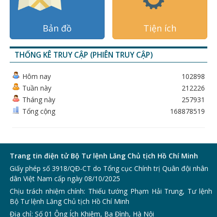
Bản đồ
Tiện ích
THỐNG KÊ TRUY CẬP (PHIÊN TRUY CẬP)
Hôm nay
102898
Tuần này
212226
Tháng này
257931
Tổng cộng
168878519
Trang tin điện tử Bộ Tư lệnh Lăng Chủ tịch Hồ Chí Minh
Giấy phép số 3918/QĐ-CT do Tổng cục Chính trị Quân đội nhân
dân Việt Nam cấp ngày 08/10/2025
Chịu trách nhiệm chính: Thiếu tướng Phạm Hải Trung, Tư lệnh
Bộ Tư lệnh Lăng Chủ tịch Hồ Chí Minh
Địa chỉ: Số 01 Ông Ích Khiêm, Ba Đình, Hà Nội