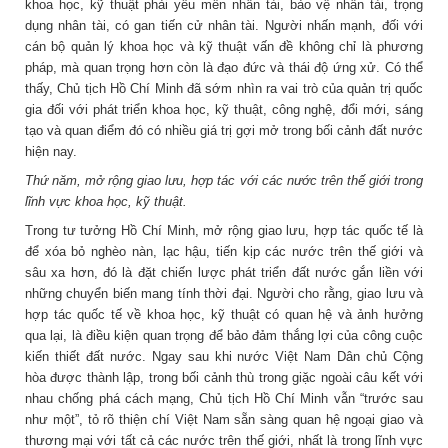
khoa học, kỹ thuật phải yêu mến nhân tài, bảo vệ nhân tài, trọng
dụng nhân tài, có gan tiến cử nhân tài. Người nhấn mạnh, đối với
cán bộ quản lý khoa học và kỹ thuật vấn đề không chỉ là phương
pháp, mà quan trọng hơn còn là đạo đức và thái độ ứng xử. Có thể
thấy, Chủ tịch Hồ Chí Minh đã sớm nhìn ra vai trò của quản trị quốc
gia đối với phát triển khoa học, kỹ thuật, công nghệ, đổi mới, sáng
tạo và quan điểm đó có nhiều giá trị gợi mở trong bối cảnh đất nước
hiện nay.
Thứ năm, mở rộng giao lưu, hợp tác với các nước trên thế giới trong
lĩnh vực khoa học, kỹ thuật.
Trong tư tưởng Hồ Chí Minh, mở rộng giao lưu, hợp tác quốc tế là
để xóa bỏ nghèo nàn, lạc hậu, tiến kịp các nước trên thế giới và
sâu xa hơn, đó là đặt chiến lược phát triển đất nước gắn liền với
những chuyển biến mang tính thời đại. Người cho rằng, giao lưu và
hợp tác quốc tế về khoa học, kỹ thuật có quan hệ và ảnh hưởng
qua lại, là điều kiện quan trọng để bảo đảm thắng lợi của công cuộc
kiến thiết đất nước. Ngay sau khi nước Việt Nam Dân chủ Cộng
hòa được thành lập, trong bối cảnh thù trong giặc ngoài câu kết với
nhau chống phá cách mạng, Chủ tịch Hồ Chí Minh vẫn “trước sau
như một”, tỏ rõ thiện chí Việt Nam sẵn sàng quan hệ ngoại giao và
thương mại với tất cả các nước trên thế giới, nhất là trong lĩnh vực