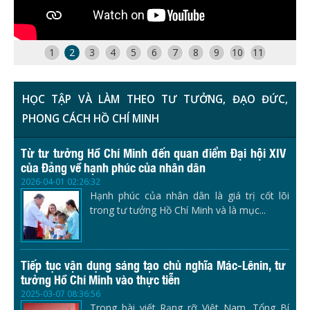
1
2
3
4
5
6
7
8
9
10
11
HỌC TẬP VÀ LÀM THEO TƯ TƯỞNG, ĐẠO ĐỨC,
PHONG CÁCH HỒ CHÍ MINH
Từ tư tưởng Hồ Chí Minh đến quan điểm Đại hội XIV
của Đảng về hạnh phúc của nhân dân
2026-04-01 02:26:32
Hạnh phúc của nhân dân là giá trị cốt lõi
trong tư tưởng Hồ Chí Minh và là mục...
Tiếp tục vận dụng sáng tạo chủ nghĩa Mác-Lênin, tư
tưởng Hồ Chí Minh vào thực tiễn
2025-03-07 08:36:56
Trong bài viết Rạng rỡ Việt Nam, Tổng Bí