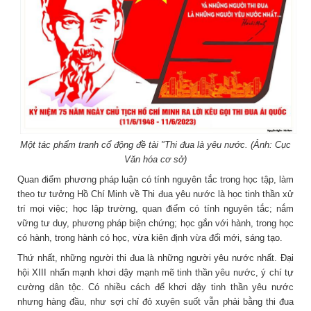
Một tác phẩm tranh cổ động đề tài "Thi đua là yêu nước. (Ảnh: Cục
Văn hóa cơ sở)
Quan điểm phương pháp luận có tính nguyên tắc trong học tập, làm
theo tư tưởng Hồ Chí Minh về Thi đua yêu nước là học tinh thần xử
trí mọi việc; học lập trường, quan điểm có tính nguyên tắc; nắm
vững tư duy, phương pháp biện chứng; học gắn với hành, trong học
có hành, trong hành có học, vừa kiên định vừa đổi mới, sáng tạo.
Thứ nhất, những người thi đua là những người yêu nước nhất. Đại
hội XIII nhấn mạnh khơi dậy mạnh mẽ tinh thần yêu nước, ý chí tự
cường dân tộc. Có nhiều cách để khơi dậy tinh thần yêu nước
nhưng hàng đầu, như sợi chỉ đỏ xuyên suốt vẫn phải bằng thi đua