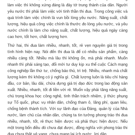
làm việc thì không xứng đáng là đày tớ trung thành của dân. Người
yêu nước thì phải làm việc với tinh thần thi đua. Trong công việc và
quá trình làm việc chính là vun bồi lòng yêu nước. Năng suất, chất
lượng, hiệu quả công việc chính là thước đo lòng yêu nước, và yêu
nước chính là làm cho năng suất, chất lượng, hiệu quả ngày càng
cao hơn, tốt hơn, chất lượng hơn.
Thứ hai, thi đua làm nhiều, nhanh, tốt, rẻ vẹn nguyên giá trị trong
tình hình hiện nay. Nói đến thi đua là để có nhiều sản phẩm, càng
nhiều càng tốt. Nhiều mà lâu thì không ổn, mà phải nhanh. Muốn
nhanh thì phải sáng tạo, đổi mới tư duy kịp xu thế cuộc Cách mạng
công nghiệp lần thứ tư, chống bảo thủ, trì trệ. Nhiều, nhanh mà chất
lượng kém thì không có ý nghĩa gì. Chất lượng luôn là tiêu chí hàng
đầu, cơ bản, lâu dài, chứa đựng giá trị đạo đức trong lao động sản
xuất. Nhiều, nhanh, tốt đi liền với rẻ. Muốn vậy phải tăng năng suất,
chú trọng khoa học công nghệ, tinh thần trách nhiệm, ý thức phụng
sự Tổ quốc, phục vụ nhân dân, chống tham ô, lãng phí, quan liêu,
chống bệnh thành tích. Với sự lãnh đạo của Đảng, quản lý của Nhà
nước, làm chủ của nhân dân, chúng ta tin tưởng phong trào thi đua
nhiều, nhanh, tốt, rẻ thực hiện được và phải thực hiện được. Nếu
một trong bốn điều đó chưa đạt được, đồng nghĩa với phong trào thi
đua chưa thật vẻ vang, chưa mang lại ích nước, lợi dân.