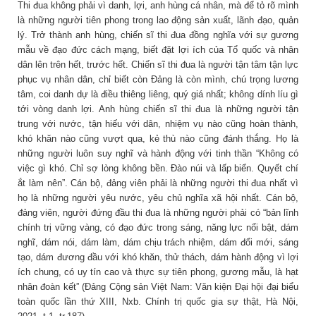
Thi đua không phải vì danh, lợi, anh hùng cá nhân, mà để tỏ rõ mình
là những người tiên phong trong lao động sản xuất, lãnh đạo, quản
lý. Trở thành anh hùng, chiến sĩ thi đua đồng nghĩa với sự gương
mẫu về đạo đức cách mạng, biết đặt lợi ích của Tổ quốc và nhân
dân lên trên hết, trước hết. Chiến sĩ thi đua là người tận tâm tận lực
phục vụ nhân dân, chỉ biết còn Đảng là còn mình, chú trọng lương
tâm, coi danh dự là điều thiêng liêng, quý giá nhất; không dính líu gì
tới vòng danh lợi. Anh hùng chiến sĩ thi đua là những người tận
trung với nước, tận hiếu với dân, nhiệm vụ nào cũng hoàn thành,
khó khăn nào cũng vượt qua, kẻ thù nào cũng đánh thắng. Họ là
những người luôn suy nghĩ và hành động với tinh thần “Không có
việc gì khó. Chỉ sợ lòng không bền. Đào núi và lấp biển. Quyết chí
ắt làm nên”. Cán bộ, đảng viên phải là những người thi đua nhất vì
họ là những người yêu nước, yêu chủ nghĩa xã hội nhất. Cán bộ,
đảng viên, người đứng đầu thi đua là những người phải có “bản lĩnh
chính trị vững vàng, có đạo đức trong sáng, năng lực nổi bật, dám
nghĩ, dám nói, dám làm, dám chịu trách nhiệm, dám đổi mới, sáng
tạo, dám đương đầu với khó khăn, thử thách, dám hành động vì lợi
ích chung, có uy tín cao và thực sự tiên phong, gương mẫu, là hạt
nhân đoàn kết” (Đảng Cộng sản Việt Nam: Văn kiện Đại hội đại biểu
toàn quốc lần thứ XIII, Nxb. Chính trị quốc gia sự thật, Hà Nội,