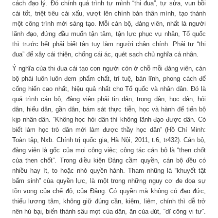
cách đạo lý. Đó chính quá trình tự mình “thi đua”, tự sửa, vun bồi
cái tốt, triệt tiêu cái xấu, vượt lên chính bản thân mình, tạo thành
một công trình mới sáng tạo. Mỗi cán bộ, đảng viên, nhất là người
lãnh đạo, đứng đầu muốn tận tâm, tận lực phục vụ nhân, Tổ quốc
thì trước hết phải biết tận tụy làm người chân chính. Phải tự “thi
đua” để xây cái thiện, chống cái ác, quét sạch chủ nghĩa cá nhân.
Ý nghĩa của thi đua cải tạo con người còn ở chỗ mỗi đảng viên, cán
bộ phải luôn luôn đem phẩm chất, trí tuệ, bản lĩnh, phong cách để
cống hiến cao nhất, hiệu quả nhất cho Tổ quốc và nhân dân. Đó là
quá trình cán bộ, đảng viên phải tin dân, trọng dân, học dân, hỏi
dân, hiểu dân, gần dân, bám sát thực tiễn, học và hành để tiến bộ
kịp nhân dân. “Không học hỏi dân thì không lãnh đạo được dân. Có
biết làm học trò dân mới làm được thầy học dân” (Hồ Chí Minh:
Toàn tập, Nxb. Chính trị quốc gia, Hà Nội, 2011, t.6, tr432). Cán bộ,
đảng viên là gốc của mọi công việc; công tác cán bộ là “then chốt
của then chốt”. Trong điều kiện Đảng cầm quyền, cán bộ đều có
nhiều hay ít, to hoặc nhỏ quyền hành. Tham nhũng là “khuyết tật
bẩm sinh” của quyền lực, là một trong những nguy cơ đe dọa sự
tồn vong của chế độ, của Đảng. Có quyền mà không có đạo đức,
thiếu lương tâm, không giữ đúng cần, kiệm, liêm, chính thì dễ trở
nên hủ bại, biến thành sâu mọt của dân, ăn của đút, “dĩ công vi tư”.