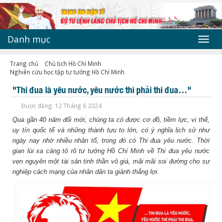
Danh mục
Toggl
navig
Trang chủ
Chủ tịch Hồ Chí Minh
Nghiên cứu học tập tư tưởng Hồ Chí Minh
"Thi đua là yêu nước, yêu nước thì phải thi đua…"
Được đăng: 12 Tháng 6 2024
Qua gần 40 năm đổi mới, chúng ta có được cơ đồ, tiềm lực, vị thế,
uy tín quốc tế và những thành tựu to lớn, có ý nghĩa lịch sử như
ngày nay nhờ nhiều nhân tố, trong đó có Thi đua yêu nước. Thời
gian lùi xa càng tỏ rõ tư tưởng Hồ Chí Minh về Thi đua yêu nước
vẹn nguyên một tài sản tinh thần vô giá, mãi mãi soi đường cho sự
nghiệp cách mạng của nhân dân ta giành thắng lợi.