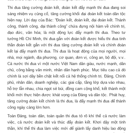
Thi đua tăng cường đoàn kết, đoàn kết đẩy mạnh thi đua đang soi
sáng nhiệm vụ củng cố, tăng cường khối đại đoàn kết toàn dân tộc
hiện nay. Lời dạy của Bác: “Đoàn kết, đoàn kết, đại đoàn kết. Thành
công, thành công, đại thành công” chứa đựng nội hàm về chính trị,
đạo đức, văn hóa; là một động lực đẩy mạnh thi đua. Theo tư
tưởng Hồ Chí Minh, thi đua gắn với đoàn kết được hiểu thi đua tinh
thần đoàn kết gắn với thi đua tăng cường đoàn kết và chính đoàn
kết lại đẩy mạnh thi đua. Thi đua là hoạt động của mọi người, mọi
nhà, mọi ngành, địa phương, cơ quan, đơn vị, công an, bộ đội, v.v..
Cả nước thi đua vì một nước Việt Nam dân giàu, nước mạnh, dân
chủ, công bằng văn minh, nhân dân hạnh phúc. Mục tiêu cao cả đó
chính là sợi dây bền chặt kết nối cả hệ thống chính trị. Đảng, Chính
phủ, nhân dân, doanh nghiệp, các giai cấp, tầng lớp dựa vào nhau,
hỗ trợ lẫn nhau, chia ngọt sẻ bùi, đồng cam cộng khổ, kết thành một
khối mới thực hiện được khát vọng của Đảng và dân tộc. Phát huy,
tăng cường đoàn kết chính là thi đua, là đẩy mạnh thi đua để thành
công ngày càng lớn hơn.
Toàn Đảng, toàn dân, toàn quân thi đua tỏ rõ khí thế cả nước làm
việc, cả nước đoàn kết và thúc đẩy đoàn kết. Khơi dậy một tinh
thần, khí thế thi đua làm việc mới để giành lấy danh hiệu lao động