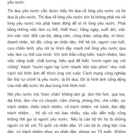
yêu nước.
Thi đua yêu nước cần được hiểu thi đua về lòng yêu nước và thi
đua là yêu nước. Thi đua về lòng yêu nước tức là không phải nói về
lòng yêu nước mà phải hành động để tỏ rõ lòng yêu nước. Phải
bằng những việc làm cụ thể, thiết thực, hằng ngày, suốt đời, việc
lớn việc nhỏ. Mỗi cán bộ, đảng viên, công nhân, nông dân, trí thức,
doanh nhân, bộ đội, công an nhân dân, thế hệ trẻ, người cao tuổi,
cựu chiến binh, phụ nữ tự khơi dậy mạnh mẽ lòng yêu nước qua
việc làm cụ thể của mình. Với tinh thần cống hiến, trách nhiệm, làm
việc năng suất, chất lượng, hiệu quả để biến “mười ngón tay vót
chông” thành “mười ngón tay lướt nhanh trên bàn phím” như một
cách nói hình ảnh để thích ứng với cuộc Cách mạng công nghiệp
lần thứ tư chính là yêu nước, là thi đua. Đó là hình ảnh sống động
của một đất nước thi đua trong tình hình mới.
Nói yêu nước mà “trùm chăn” không làm gì, làm hời hợt, qua loa,
đại khái, làm cho có chuyện, cầm chừng, phòng thủ, che chắn, sợ
trách nhiệm, thiếu trách nhiệm, vô trách nhiệm, né tránh, đùn đẩy
trách nhiệm…, thì dù có nói bao nhiêu, sâu sắc đến mấy cũng
không thể gọi là người yêu nước. Nếu là cán bộ thì họ là những
người có tội với Tổ quốc và nhân dân. Vì cán bộ là công bộc của
dân, có trách nhiệm phục vụ nhân dân, phụng sự Tổ quốc. Không