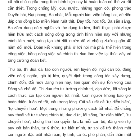
xã hội chủ nghĩa trong tình hình hiện nay là hoàn toàn có thể và rất
cần thiết. Trong chống Mỹ, cứu nước, những ngọn cờ, phong trào
Duyên hải, Đại phong, Ba nhất, Mỗi người làm việc bằng hai, để đền
đáp cho đồng bào miền Nam ruột thịt, Dạy tốt, học tốt, Ba sẵn sàng,
Ba đảm đang có ý nghĩa và tác dụng to lớn, thiết thực phải được
hiện hữu một cách sống động trong tình hình hiện nay với những
cách làm mới, sáng tạo khi đất nước đã đi chặng đường gần 40
năm đổi mới. Đoàn kết không phải ở lời nói mà phải thể hiện trong
công việc, bằng công việc và chính thi đua làm việc lại thúc đẩy và
tăng cường đoàn kết.
Thứ ba, thi đua cải tạo con người, rèn luyện đội ngũ cán bộ, đảng
viên có ý nghĩa, giá trị lớn, quyết định trong công tác xây dựng,
chỉnh đốn, đổi mới Đảng hiện nay, liên quan đến sự tồn vong của
Đảng và chế độ. Thi đua rèn tư tưởng chính trị, đạo đức, lối sống là
cách thức cải tạo con người tốt nhất. Con người không bao giờ
hoàn thiện, luôn có tốt, xấu trong lòng. Cái xấu rất dễ “tự diễn biến”,
“tự chuyển hóa”. Một trong những phương cách tốt nhất để chống
suy thoái về tư tưởng chính trị, đạo đức, lối sống, “tự diễn biến”, “tự
chuyển hóa”, chống tha hóa quyền lực là mỗi cán bộ, đảng viên tự
suy xét bản thân, tự ý thức, tự biết mình, tự soi để trở thành một
con người đặc biệt nhân bản, lý tính, có óc phê phán, dấn thân một