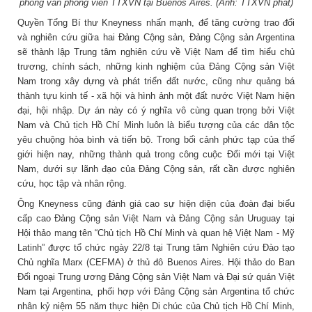
phỏng vấn phóng viên TTXVN tại Buenos Aires. (Ảnh: TTXVN phát)
Quyền Tổng Bí thư Kneyness nhấn mạnh, để tăng cường trao đổi
và nghiên cứu giữa hai Đảng Cộng sản, Đảng Cộng sản Argentina
sẽ thành lập Trung tâm nghiên cứu về Việt Nam để tìm hiểu chủ
trương, chính sách, những kinh nghiệm của Đảng Cộng sản Việt
Nam trong xây dựng và phát triển đất nước, cũng như quảng bá
thành tựu kinh tế - xã hội và hình ảnh một đất nước Việt Nam hiện
đại, hội nhập. Dự án này có ý nghĩa vô cùng quan trọng bởi Việt
Nam và Chủ tịch Hồ Chí Minh luôn là biểu tượng của các dân tộc
yêu chuộng hòa bình và tiến bộ. Trong bối cảnh phức tạp của thế
giới hiện nay, những thành quả trong công cuộc Đổi mới tại Việt
Nam, dưới sự lãnh đạo của Đảng Cộng sản, rất cần được nghiên
cứu, học tập và nhân rộng.
Ông Kneyness cũng đánh giá cao sự hiện diện của đoàn đại biểu
cấp cao Đảng Cộng sản Việt Nam và Đảng Cộng sản Uruguay tại
Hội thảo mang tên “Chủ tịch Hồ Chí Minh và quan hệ Việt Nam - Mỹ
Latinh” được tổ chức ngày 22/8 tại Trung tâm Nghiên cứu Đào tạo
Chủ nghĩa Marx (CEFMA) ở thủ đô Buenos Aires. Hội thảo do Ban
Đối ngoại Trung ương Đảng Cộng sản Việt Nam và Đại sứ quán Việt
Nam tại Argentina, phối hợp với Đảng Cộng sản Argentina tổ chức
nhân kỷ niệm 55 năm thực hiện Di chúc của Chủ tịch Hồ Chí Minh,