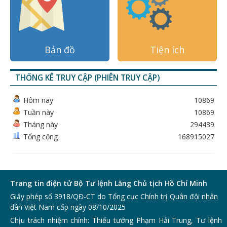
Bản đồ
Tiện ích
THỐNG KÊ TRUY CẬP (PHIÊN TRUY CẬP)
Hôm nay
10869
Tuần này
10869
Tháng này
294439
Tổng cộng
168915027
Trang tin điện tử Bộ Tư lệnh Lăng Chủ tịch Hồ Chí Minh
Giấy phép số 3918/QĐ-CT do Tổng cục Chính trị Quân đội nhân
dân Việt Nam cấp ngày 08/10/2025
Chịu trách nhiệm chính: Thiếu tướng Phạm Hải Trung, Tư lệnh