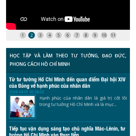
1
2
3
4
5
6
7
8
9
10
11
HỌC TẬP VÀ LÀM THEO TƯ TƯỞNG, ĐẠO ĐỨC,
PHONG CÁCH HỒ CHÍ MINH
Từ tư tưởng Hồ Chí Minh đến quan điểm Đại hội XIV
của Đảng về hạnh phúc của nhân dân
2026-04-01 02:26:32
Hạnh phúc của nhân dân là giá trị cốt lõi
trong tư tưởng Hồ Chí Minh và là mục...
Tiếp tục vận dụng sáng tạo chủ nghĩa Mác-Lênin, tư
tưởng Hồ Chí Minh vào thực tiễn