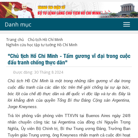
Danh mục
Toggl
navig
Trang chủ
Chủ tịch Hồ Chí Minh
Nghiên cứu học tập tư tưởng Hồ Chí Minh
"Chủ tịch Hồ Chí Minh - Tấm gương vĩ đại trong cuộc
đấu tranh chống thực dân"
Được đăng: 30 Tháng 8 2024
Chủ tịch Hồ Chí Minh là một trong những tấm gương vĩ đại trong
cuộc đấu tranh của các dân tộc trên thế giới chống lại sự áp bức,
bóc lột của chế độ thực dân và đế quốc vì độc lập và tự do. Đây là
lời khẳng định của quyền Tổng Bí thư Đảng Cộng sản Argentina,
Jorge Kneyness.
Trả lời phỏng vấn phóng viên TTXVN tại Buenos Aires ngày 24/8
nhân chuyến công tác tại Argentina của đồng chí Nguyễn Trọng
Nghĩa, Ủy viên Bộ Chính trị, Bí thư Trung ương Đảng, Trưởng Ban
Tuyên giáo Trung ương, ông Kneyness nhấn mạnh cả cuộc đời hoạt