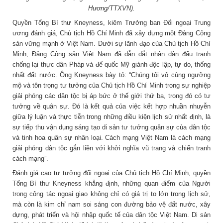
Hương/TTXVN).
Quyền Tổng Bí thư Kneyness, kiêm Trưởng ban Đối ngoại Trung
ương đánh giá, Chủ tịch Hồ Chí Minh đã xây dựng một Đảng Cộng
sản vững mạnh ở Việt Nam. Dưới sự lãnh đạo của Chủ tịch Hồ Chí
Minh, Đảng Cộng sản Việt Nam đã dẫn dắt nhân dân đấu tranh
chống lại thực dân Pháp và đế quốc Mỹ giành độc lập, tự do, thống
nhất đất nước. Ông Kneyness bày tỏ: “Chúng tôi vô cùng ngưỡng
mộ và tôn trọng tư tưởng của Chủ tịch Hồ Chí Minh trong sự nghiệp
giải phóng các dân tộc bị áp bức ở thế giới thứ ba, trong đó có tư
tưởng về quân sự. Đó là kết quả của việc kết hợp nhuần nhuyễn
giữa lý luận và thực tiễn trong những điều kiện lịch sử nhất định, là
sự tiếp thu vận dụng sáng tạo di sản tư tưởng quân sự của dân tộc
và tinh hoa quân sự nhân loại. Cách mạng Việt Nam là cách mạng
giải phóng dân tộc gắn liền với khởi nghĩa vũ trang và chiến tranh
cách mạng”.
Đánh giá cao tư tưởng đối ngoại của Chủ tịch Hồ Chí Minh, quyền
Tổng Bí thư Kneyness khẳng định, những quan điểm của Người
trong công tác ngoại giao không chỉ có giá trị to lớn trong lịch sử,
mà còn là kim chỉ nam soi sáng con đường bảo vệ đất nước, xây
dựng, phát triển và hội nhập quốc tế của dân tộc Việt Nam. Di sản