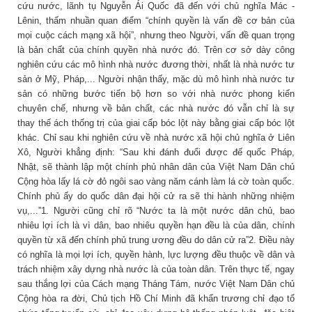
cứu nước, lãnh tụ Nguyễn Ái Quốc đã đến với chủ nghĩa Mác -
Lênin, thấm nhuần quan điểm “chính quyền là vấn đề cơ bản của
mọi cuộc cách mạng xã hội”, nhưng theo Người, vấn đề quan trọng
là bản chất của chính quyền nhà nước đó. Trên cơ sở dày công
nghiên cứu các mô hình nhà nước đương thời, nhất là nhà nước tư
sản ở Mỹ, Pháp,... Người nhận thấy, mặc dù mô hình nhà nước tư
sản có những bước tiến bộ hơn so với nhà nước phong kiến
chuyên chế, nhưng về bản chất, các nhà nước đó vẫn chỉ là sự
thay thế ách thống trị của giai cấp bóc lột này bằng giai cấp bóc lột
khác. Chỉ sau khi nghiên cứu về nhà nước xã hội chủ nghĩa ở Liên
Xô, Người khẳng định: “Sau khi đánh đuổi được đế quốc Pháp,
Nhật, sẽ thành lập một chính phủ nhân dân của Việt Nam Dân chủ
Cộng hòa lấy lá cờ đỏ ngôi sao vàng năm cánh làm lá cờ toàn quốc.
Chính phủ ấy do quốc dân đại hội cử ra sẽ thi hành những nhiệm
vụ,...”1. Người cũng chỉ rõ “Nước ta là một nước dân chủ, bao
nhiêu lợi ích là vì dân, bao nhiêu quyền hạn đều là của dân, chính
quyền từ xã đến chính phủ trung ương đều do dân cử ra”2. Điều này
có nghĩa là mọi lợi ích, quyền hành, lực lượng đều thuộc về dân và
trách nhiệm xây dựng nhà nước là của toàn dân. Trên thực tế, ngay
sau thắng lợi của Cách mạng Tháng Tám, nước Việt Nam Dân chủ
Cộng hòa ra đời, Chủ tịch Hồ Chí Minh đã khẩn trương chỉ đạo tổ