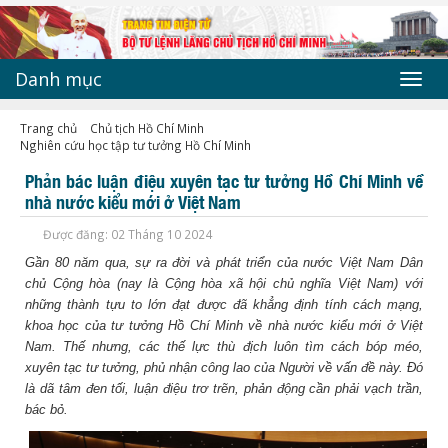
Danh mục
Toggl
navig
Trang chủ
Chủ tịch Hồ Chí Minh
Nghiên cứu học tập tư tưởng Hồ Chí Minh
Phản bác luận điệu xuyên tạc tư tưởng Hồ Chí Minh về
nhà nước kiểu mới ở Việt Nam
Được đăng: 02 Tháng 10 2024
Gần 80 năm qua, sự ra đời và phát triển của nước Việt Nam Dân
chủ Cộng hòa (nay là Cộng hòa xã hội chủ nghĩa Việt Nam) với
những thành tựu to lớn đạt được đã khẳng định tính cách mạng,
khoa học của tư tưởng Hồ Chí Minh về nhà nước kiểu mới ở Việt
Nam. Thế nhưng, các thế lực thù địch luôn tìm cách bóp méo,
xuyên tạc tư tưởng, phủ nhận công lao của Người về vấn đề này. Đó
là dã tâm đen tối, luận điệu trơ trẽn, phản động cần phải vạch trần,
bác bỏ.