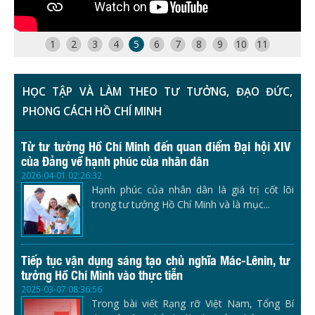
1
2
3
4
5
6
7
8
9
10
11
HỌC TẬP VÀ LÀM THEO TƯ TƯỞNG, ĐẠO ĐỨC,
PHONG CÁCH HỒ CHÍ MINH
Từ tư tưởng Hồ Chí Minh đến quan điểm Đại hội XIV
của Đảng về hạnh phúc của nhân dân
2026-04-01 02:26:32
Hạnh phúc của nhân dân là giá trị cốt lõi
trong tư tưởng Hồ Chí Minh và là mục...
Tiếp tục vận dụng sáng tạo chủ nghĩa Mác-Lênin, tư
tưởng Hồ Chí Minh vào thực tiễn
2025-03-07 08:36:56
Trong bài viết Rạng rỡ Việt Nam, Tổng Bí