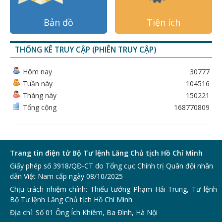
Bản đồ
Tiện ích
THỐNG KÊ TRUY CẬP (PHIÊN TRUY CẬP)
Hôm nay
30777
Tuần này
104516
Tháng này
150221
Tổng cộng
168770809
Trang tin điện tử Bộ Tư lệnh Lăng Chủ tịch Hồ Chí Minh
Giấy phép số 3918/QĐ-CT do Tổng cục Chính trị Quân đội nhân
dân Việt Nam cấp ngày 08/10/2025
Chịu trách nhiệm chính: Thiếu tướng Phạm Hải Trung, Tư lệnh
Bộ Tư lệnh Lăng Chủ tịch Hồ Chí Minh
Địa chỉ: Số 01 Ông Ích Khiêm, Ba Đình, Hà Nội