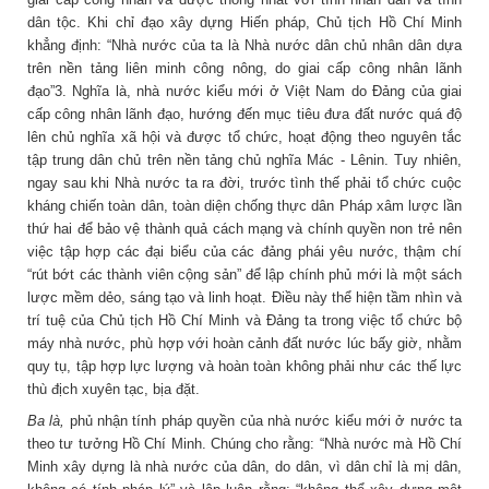
dân tộc. Khi chỉ đạo xây dựng Hiến pháp, Chủ tịch Hồ Chí Minh
khẳng định: “Nhà nước của ta là Nhà nước dân chủ nhân dân dựa
trên nền tảng liên minh công nông, do giai cấp công nhân lãnh
đạo”3. Nghĩa là, nhà nước kiểu mới ở Việt Nam do Đảng của giai
cấp công nhân lãnh đạo, hướng đến mục tiêu đưa đất nước quá độ
lên chủ nghĩa xã hội và được tổ chức, hoạt động theo nguyên tắc
tập trung dân chủ trên nền tảng chủ nghĩa Mác - Lênin. Tuy nhiên,
ngay sau khi Nhà nước ta ra đời, trước tình thế phải tổ chức cuộc
kháng chiến toàn dân, toàn diện chống thực dân Pháp xâm lược lần
thứ hai để bảo vệ thành quả cách mạng và chính quyền non trẻ nên
việc tập hợp các đại biểu của các đảng phái yêu nước, thậm chí
“rút bớt các thành viên cộng sản” để lập chính phủ mới là một sách
lược mềm dẻo, sáng tạo và linh hoạt. Điều này thể hiện tầm nhìn và
trí tuệ của Chủ tịch Hồ Chí Minh và Đảng ta trong việc tổ chức bộ
máy nhà nước, phù hợp với hoàn cảnh đất nước lúc bấy giờ, nhằm
quy tụ, tập hợp lực lượng và hoàn toàn không phải như các thế lực
thù địch xuyên tạc, bịa đặt.
Ba là,
phủ nhận tính pháp quyền của nhà nước kiểu mới ở nước ta
theo tư tưởng Hồ Chí Minh. Chúng cho rằng: “Nhà nước mà Hồ Chí
Minh xây dựng là nhà nước của dân, do dân, vì dân chỉ là mị dân,