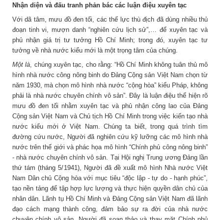
Nhận diện và đấu tranh phản bác các luận điệu xuyên tạc
Với dã tâm, mưu đồ đen tối, các thế lực thù địch đã dùng nhiều thủ
đoạn tinh vi, mượn danh “nghiên cứu lịch sử”,… để xuyên tạc và
phủ nhận giá trị tư tưởng Hồ Chí Minh; trong đó, xuyên tạc tư
tưởng về nhà nước kiểu mới là một trọng tâm của chúng.
Một là
, chúng xuyên tạc, cho rằng: “Hồ Chí Minh không tuân thủ mô
hình nhà nước công nông binh do Đảng Cộng sản Việt Nam chọn từ
năm 1930, mà chọn mô hình nhà nước “cộng hòa” kiểu Pháp, không
phải là nhà nước chuyên chính vô sản”. Đây là luận điệu thể hiện rõ
mưu đồ đen tối nhằm xuyên tạc và phủ nhận công lao của Đảng
Cộng sản Việt Nam và Chủ tịch Hồ Chí Minh trong việc kiến tạo nhà
nước kiểu mới ở Việt Nam. Chúng ta biết, trong quá trình tìm
đường cứu nước, Người đã nghiên cứu kỹ lưỡng các mô hình nhà
nước trên thế giới và phác họa mô hình “Chính phủ công nông binh”
- nhà nước chuyên chính vô sản. Tại Hội nghị Trung ương Đảng lần
thứ tám (tháng 5/1941), Người đã đề xuất mô hình Nhà nước Việt
Nam Dân chủ Cộng hòa với mục tiêu “độc lập - tự do - hạnh phúc”,
tạo nền tảng để tập hợp lực lượng và thực hiện quyền dân chủ của
nhân dân. Lãnh tụ Hồ Chí Minh và Đảng Cộng sản Việt Nam đã lãnh
đạo cách mạng thành công, đảm bảo sự ra đời của nhà nước
chuyên chính vô sản. Người đã soạn thảo và thay mặt Chính phủ