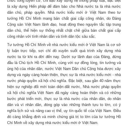
chức tổng tuyển cử, chỉ đạo xây dựng hệ thống pháp luật, đặc biệt
là xây dựng Hiến pháp để đảm bảo cho Nhà nước ta là nhà nước
dân chủ, pháp quyền. Nhà nước kiểu mới ở Việt Nam theo tư
tưởng Hồ Chí Minh mang bản chất giai cấp công nhân, do Đảng
Cộng sản Việt Nam lãnh đạo, hoạt động theo nguyên tắc tập trung
dân chủ, thể hiện sự thống nhất chặt chẽ giữa bản chất giai cấp
công nhân với tính nhân dân và tính dân tộc sâu sắc.
Tư tưởng Hồ Chí Minh về nhà nước kiểu mới ở Việt Nam là cơ sở
lý luận trực tiếp, sợi chỉ đỏ xuyên suốt quá trình xây dựng nhà
nước ta từ khi ra đời đến nay. Dưới sự lãnh đạo của Đảng, đứng
đầu là Chủ tịch Hồ Chí Minh, cùng với sự đồng lòng, tin tưởng và
ủng hộ của nhân dân, nước Việt Nam Dân chủ Cộng hòa được xây
dựng và ngày càng hoàn thiện, thực sự là nhà nước kiểu mới - nhà
nước pháp quyền xã hội chủ nghĩa. Đặc biệt, sau gần 40 năm thực
hiện sự nghiệp đổi mới toàn diện đất nước, Nhà nước pháp quyền
xã hội chủ nghĩa Việt Nam đã ngày càng hoàn thiện và có những
bước phát triển mới, thực sự là nhà nước của nhân dân, do nhân
dân và vì nhân dân, đóng góp vào những thành tựu to lớn, có ý
nghĩa lịch sử và nâng cao vị thế, uy tín quốc tế của Việt Nam. Điều
đó càng khẳng định và minh chứng giá trị to lớn của tư tưởng Hồ
Chí Minh về xây dựng nhà nước kiểu mới ở Việt Nam.