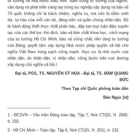
tư tưởng về nhà nước kiểu mới. Nắm vững tư tưởng của Người,
vận dụng và phát triển sáng tạo trong sự nghiệp xây dựng và bảo vệ
Tổ quốc không chỉ là trách nhiệm, nghĩa vụ, mà còn là niềm vinh
dự, tự hào của mỗi cán bộ, đảng viên và quần chúng nhân dân. Đó
là hành động thiết thực nhất phản bác, đập tan mọi luận điệu xuyên
tạc của các thế lực thù địch, bảo vệ bản chất khoa học, cách mạng
của tư tưởng Hồ Chí Minh, bảo vệ vững chắc nền tảng tư tưởng
của Đảng, quyết tâm xây dựng Nhà nước pháp quyền xã hội chủ
nghĩa Việt Nam trong sạch vững mạnh, thực sự là nhà nước của
nhân dân, do nhân dân, vì nhân dân, vững bước trên con đường
xây dựng chủ nghĩa xã hội./.
Đại tá, PGS, TS. NGUYỄN SỸ HỌA - Đại tá, TS. ĐÀM QUANG
ĐỨC
Theo Tạp chí Quốc phòng toàn dân
Bảo Ngọc (st)
____________________
1 - ĐCSVN – Văn kiện Đảng toàn tập, Tập 7, Nxb CTQG, H. 2000,
tr. 150.
2 - Hồ Chí Minh – Toàn tập, Tập 6, Nxb CTQG, H. 2011, tr. 232.