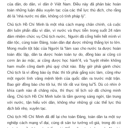
của dân, do dân, vì dân ở Việt Nam. Điều này đã phản bác hoàn
toàn những luận điệu xuyên tạc của các thế lực thù địch, cho rằng
đó là “nhà nước mị dân, không có tính pháp lý”.
Chủ tịch Hồ Chí Minh là một nhà cách mạng chân chính, cả cuộc
đời luôn phấn đấu vì dân, vì nước và thực tiễn trong suốt 24 năm
đảm nhiệm chức vụ Chủ tịch nước, Người đã cống hiến hết mình vì
dân tộc, cùng toàn Đảng, toàn dân đạt được những thắng lợi to lớn.
Mong muốn tột bậc của Người là “làm sao cho nước ta được hoàn
toàn độc lập, dân ta được hoàn toàn tự do, đồng bào ai cũng có
cơm ăn áo mặc, ai cũng được học hành”4, và “tuyệt nhiên không
ham muốn công danh phú quý chút nào. Bây giờ phải gánh chức
Chủ tịch là vì đồng bào ủy thác thì tôi phải gắng sức làm, cũng như
một người lính vâng mệnh lệnh của quốc dân ra trước mặt trận.
Bao giờ đồng bào cho tôi lui, thì tôi rất vui lòng lui”5. Dù có nhìn ở
khía cạnh nào đi chăng nữa, thì thực tế lịch sử đã chứng minh
rằng, Chủ tịch Hồ Chí Minh luôn là tấm gương sáng ngời, tận trung
với nước, tận hiếu với dân, không như những gì các thế lực thù
địch bôi nhọ, xuyên tạc.
Chủ tịch Hồ Chí Minh đã để lại cho toàn Đảng, toàn dân ta một sự
nghiệp cách mạng vĩ đại, cùng di sản tư tưởng vô giá, trong đó có