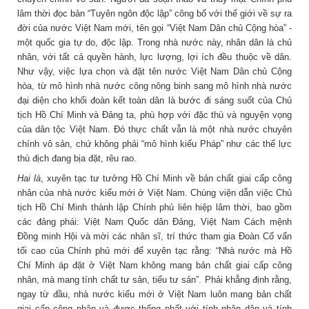
lâm thời đọc bản “Tuyên ngôn độc lập” công bố với thế giới về sự ra
đời của nước Việt Nam mới, tên gọi “Việt Nam Dân chủ Cộng hòa” -
một quốc gia tự do, độc lập. Trong nhà nước này, nhân dân là chủ
nhân, với tất cả quyền hành, lực lượng, lợi ích đều thuộc về dân.
Như vậy, việc lựa chọn và đặt tên nước Việt Nam Dân chủ Cộng
hòa, từ mô hình nhà nước công nông binh sang mô hình nhà nước
đại diện cho khối đoàn kết toàn dân là bước đi sáng suốt của Chủ
tịch Hồ Chí Minh và Đảng ta, phù hợp với đặc thù và nguyện vọng
của dân tộc Việt Nam. Đó thực chất vẫn là một nhà nước chuyên
chính vô sản, chứ không phải “mô hình kiểu Pháp” như các thế lực
thù địch đang bịa đặt, rêu rao.
Hai là
, xuyên tạc tư tưởng Hồ Chí Minh về bản chất giai cấp công
nhân của nhà nước kiểu mới ở Việt Nam. Chúng viện dẫn việc Chủ
tịch Hồ Chí Minh thành lập Chính phủ liên hiệp lâm thời, bao gồm
các đảng phái: Việt Nam Quốc dân Đảng, Việt Nam Cách mệnh
Đồng minh Hội và mời các nhân sĩ, trí thức tham gia Đoàn Cố vấn
tối cao của Chính phủ mới để xuyên tạc rằng: “Nhà nước mà Hồ
Chí Minh áp đặt ở Việt Nam không mang bản chất giai cấp công
nhân, mà mang tính chất tư sản, tiểu tư sản”. Phải khẳng định rằng,
ngay từ đầu, nhà nước kiểu mới ở Việt Nam luôn mang bản chất
giai cấp công nhân và được thống nhất với tính nhân dân và tính