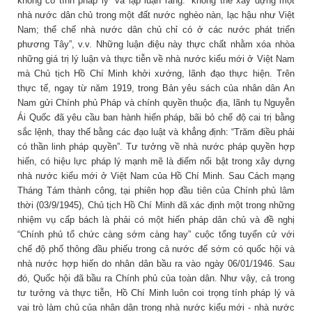
không có tính pháp lý” và lập luận rằng: “không thể xây dựng một
nhà nước dân chủ trong một đất nước nghèo nàn, lạc hậu như Việt
Nam; thể chế nhà nước dân chủ chỉ có ở các nước phát triển
phương Tây”, v.v. Những luận điệu này thực chất nhằm xóa nhòa
những giá trị lý luận và thực tiễn về nhà nước kiểu mới ở Việt Nam
mà Chủ tịch Hồ Chí Minh khởi xướng, lãnh đạo thực hiện. Trên
thực tế, ngay từ năm 1919, trong Bản yêu sách của nhân dân An
Nam gửi Chính phủ Pháp và chính quyền thuộc địa, lãnh tụ Nguyễn
Ái Quốc đã yêu cầu ban hành hiến pháp, bãi bỏ chế độ cai trị bằng
sắc lệnh, thay thế bằng các đạo luật và khẳng định: “Trăm điều phải
có thần linh pháp quyền”. Tư tưởng về nhà nước pháp quyền hợp
hiến, có hiệu lực pháp lý mạnh mẽ là điểm nổi bật trong xây dựng
nhà nước kiểu mới ở Việt Nam của Hồ Chí Minh. Sau Cách mạng
Tháng Tám thành công, tại phiên họp đầu tiên của Chính phủ lâm
thời (03/9/1945), Chủ tịch Hồ Chí Minh đã xác định một trong những
nhiệm vụ cấp bách là phải có một hiến pháp dân chủ và đề nghị
“Chính phủ tổ chức càng sớm càng hay” cuộc tổng tuyển cử với
chế độ phổ thông đầu phiếu trong cả nước để sớm có quốc hội và
nhà nước hợp hiến do nhân dân bầu ra vào ngày 06/01/1946. Sau
đó, Quốc hội đã bầu ra Chính phủ của toàn dân. Như vậy, cả trong
tư tưởng và thực tiễn, Hồ Chí Minh luôn coi trọng tính pháp lý và
vai trò làm chủ của nhân dân trong nhà nước kiểu mới - nhà nước