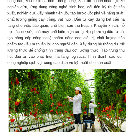
nghệ cao, đầu tư khoa học - công nghệ, đào tạo nguồn nhân lực để
nghiên cứu, ứng dụng công nghệ sinh học, cải tiến kỹ thuật sản
xuất, nghiên cứu đẩy nhanh tiến độ, tạo bước đột phá về năng suất,
chất lượng giống cây trồng, vật nuôi. Đầu tư xây dựng kết cấu hạ
tầng cho việc bảo quản, chế biến sau thu hoạch. Khuyến khích, hỗ
trợ các cơ sở, nhà máy chế biến hiện có tại địa phương đầu tư cải
tạo nâng cấp công nghệ nhằm nâng cao giá trị, chất lượng sản
phẩm tạo đầu ra thuận lợi cho người dân. Xây dựng hệ thống dự trữ
lương thực để chống tình trạng đầu cơ lương thực. Tập trung thu
hút đầu tư vào phát triển hạ tầng logistics. Hình thành các cụm
công nghiệp dịch vụ, cung cấp dịch vụ kỹ thuật cho sản xuất.