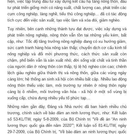
hiện, việc tập trung đầu tư xây dựng kết cấu hạ tầng nông thôn, đầu
tư phát triển giống mới có năng suất, chất lượng cao, phát triển các
cụm công nghiệp, làng nghề, tiểu thủ công nghiệp... đã có tác động
tích cực đến việc sản xuất, tạo việc làm và xóa đói, giảm nghèo.
Tuy nhiên, bên cạnh những thành tựu đạt được, việc xây dựng và
phát triển nông nghiệp, nông thôn vẫn tồn tại những yếu kém, bất
cập, như: Tốc độ tăng trưởng nông nghiệp đang có xu hướng giảm,
sức cạnh tranh hàng hóa nông sản thấp; chuyển dịch cơ cấu kinh tế
nông nghiệp và đổi mới phương thức, cách thức sản xuất còn
chậm, phổ biến vẫn là sản xuất nhỏ; đời sống vật chất và tinh thần
của người dân ở nông thôn còn thấp, tỷ lệ hộ nghèo còn cao; chênh
lệch giàu nghèo giữa thành thị và nông thôn, giữa các vùng ngày
càng lớn; hệ thống an sinh xã hội còn nhiều bất cập. Nhiều lao động
nông thôn thiếu việc làm, môi trường tự nhiên ở nông thôn ngày
càng bị ô nhiễm, môi trường văn hóa - xã hội ở một số vùng bị
xuống cấp, chứa đựng nhiều yếu tố phức tạp…
Những năm gần đây, Đảng và Nhà nước đã ban hành nhiều chủ
trương, chính sách về bảo đảm an ninh lương thực, như: Kết luận
số 53-KL/TW, ngày 5-8-2009, của Bộ Chính trị “Về đề án “An ninh
lương thực quốc gia đến năm 2020””; Kết luận số 81-KL/TW, ngày
29-7-2009, của Bộ Chính trị, “Về bảo đảm an ninh lương thực quốc