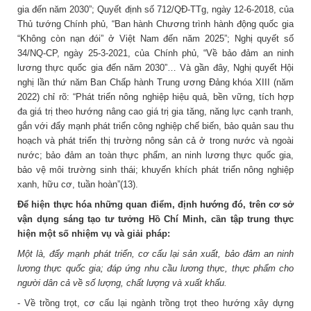
gia đến năm 2030”; Quyết định số 712/QĐ-TTg, ngày 12-6-2018, của
Thủ tướng Chính phủ, “Ban hành Chương trình hành động quốc gia
“Không còn nạn đói” ở Việt Nam đến năm 2025”; Nghị quyết số
34/NQ-CP, ngày 25-3-2021, của Chính phủ, “Về bảo đảm an ninh
lương thực quốc gia đến năm 2030”… Và gần đây, Nghị quyết Hội
nghị lần thứ năm Ban Chấp hành Trung ương Đảng khóa XIII (năm
2022) chỉ rõ: “Phát triển nông nghiệp hiệu quả, bền vững, tích hợp
đa giá trị theo hướng nâng cao giá trị gia tăng, năng lực cạnh tranh,
gắn với đẩy mạnh phát triển công nghiệp chế biến, bảo quản sau thu
hoạch và phát triển thị trường nông sản cả ở trong nước và ngoài
nước; bảo đảm an toàn thực phẩm, an ninh lương thực quốc gia,
bảo vệ môi trường sinh thái; khuyến khích phát triển nông nghiệp
xanh, hữu cơ, tuần hoàn”(13).
Để hiện thực hóa những quan điểm, định hướng đó, trên cơ sở
vận dụng sáng tạo tư tưởng Hồ Chí Minh, cần tập trung thực
hiện một số nhiệm vụ và giải pháp:
Một là, đẩy mạnh phát triển, cơ cấu lại sản xuất, bảo đảm an ninh
lương thực quốc gia; đáp ứng nhu cầu lương thực, thực phẩm cho
người dân cả về số lượng, chất lượng và xuất khẩu.
- Về trồng trọt, cơ cấu lại ngành trồng trọt theo hướng xây dựng