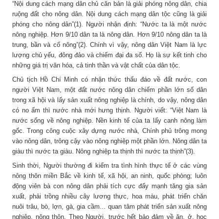
“Nội dung cách mạng dân chủ căn bản là giải phóng nông dân, chia
ruộng đất cho nông dân. Nội dung cách mạng dân tộc cũng là giải
phóng cho nông dân”(1). Người nhận định: “Nước ta là một nước
nông nghiệp. Hơn 9/10 dân ta là nông dân. Hơn 9/10 nông dân ta là
trung, bần và cố nông”(2). Chính vì vậy, nông dân Việt Nam là lực
lượng chủ yếu, đông đảo và chiếm đại đa số. Họ là sự kết tinh cho
những giá trị văn hóa, cả tinh thần và vật chất của dân tộc.
Chủ tịch Hồ Chí Minh có nhận thức thấu đáo về đất nước, con
người Việt Nam, một đất nước nông dân chiếm phần lớn số dân
trong xã hội và lấy sản xuất nông nghiệp là chính, do vậy, nông dân
có no ấm thì nước nhà mới hưng thịnh. Người viết: “Việt Nam là
nước sống về nông nghiệp. Nền kinh tế của ta lấy canh nông làm
gốc. Trong công cuộc xây dựng nước nhà, Chính phủ trông mong
vào nông dân, trông cậy vào nông nghiệp một phần lớn. Nông dân ta
giàu thì nước ta giàu. Nông nghiệp ta thịnh thì nước ta thịnh”(3).
Sinh thời, Người thường đi kiểm tra tình hình thực tế ở các vùng
nông thôn miền Bắc về kinh tế, xã hội, an ninh, quốc phòng; luôn
động viên bà con nông dân phải tích cực đẩy mạnh tăng gia sản
xuất, phải trồng nhiều cây lương thực, hoa màu, phát triển chăn
nuôi trâu, bò, lợn, gà, gia cầm... quan tâm phát triển sản xuất nông
nghiệp, nông thôn. Theo Người, trước hết bảo đảm về ăn, ở, học