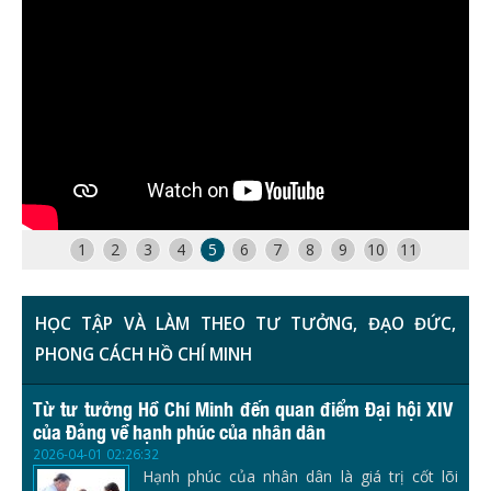
1
2
3
4
5
6
7
8
9
10
11
HỌC TẬP VÀ LÀM THEO TƯ TƯỞNG, ĐẠO ĐỨC,
PHONG CÁCH HỒ CHÍ MINH
Từ tư tưởng Hồ Chí Minh đến quan điểm Đại hội XIV
của Đảng về hạnh phúc của nhân dân
2026-04-01 02:26:32
Hạnh phúc của nhân dân là giá trị cốt lõi