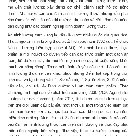
nhắc, điều chỉnh hoạt động sản xuất, xuất khẩu lương thực từ quy
mô đến chất lượng; xây dựng cơ chế, chính sách hỗ trợ nông
dân… Nhà nước cần bảo đảm an ninh lương thực, nhưng vẫn phải
đáp ứng các yêu cầu của thị trường, thu nhập và đời sống của nông
dân cũng như các doanh nghiệp kinh doanh lương thực.
An ninh lương thực đang là vấn đề được nhiều quốc gia quan tâm.
Thuật ngữ an ninh lương thực xuất hiện vào năm 1992 của Tổ chức
Nông - Lương Liên hợp quốc (FAO): “An ninh lương thực, thực
phẩm là mọi người có quyền tiếp cận các thực phẩm một cách an
toàn, bổ dưỡng, đầy đủ mọi lúc mọi nơi để duy trì cuộc sống khỏe
mạnh và năng động”. Trong bối cảnh và yêu cầu mới, bảo đảm an
ninh lương thực sẽ cần khắc phục những điểm bất cập trong thời
gian qua và tập trung vào: 1- Sự sẵn có; 2- Sự ổn định; 3- Khả năng
tiếp cận, chi trả; 4- Dinh dưỡng và an toàn thực phẩm. Theo
Chương trình nghị sự về phát triển bền vững 2030 (2030 Agenda for
sustainable development), năm 2017, tình hình an ninh lương thực
trên thế giới đánh dấu bắt đầu một thời đại mới trong việc giám sát
tiến triển hướng tới các mục tiêu toàn cầu, không có các nạn đói,
thiếu dinh dưỡng. Mục tiêu thứ 2 của chương trình này là: xóa đói,
bảo đảm an ninh lương thực, cải thiện dinh dưỡng và thúc đẩy phát
triển nông nghiệp bền vững. Như vậy, theo xu hướng chung của