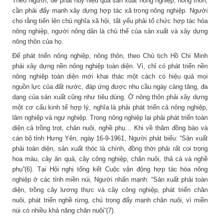
Theo Người, để phát huy hiệu quả sản xuất nông nghiệp, nông thôn,
cần phải đẩy mạnh xây dựng hợp tác xã trong nông nghiệp. Người
cho rằng tiến lên chủ nghĩa xã hội, tất yếu phải tổ chức hợp tác hóa
nông nghiệp, người nông dân là chủ thể của sản xuất và xây dựng
nông thôn của họ.
Để phát triển nông nghiệp, nông thôn, theo Chủ tịch Hồ Chí Minh
phải xây dựng nền nông nghiệp toàn diện. Vì, chỉ có phát triển nền
nông nghiệp toàn diện mới khai thác một cách có hiệu quả mọi
nguồn lực của đất nước, đáp ứng được nhu cầu ngày càng tăng, đa
dạng của sản xuất cũng như tiêu dùng. Ở nông thôn phải xây dựng
một cơ cấu kinh tế hợp lý, nghĩa là phải phát triển cả nông nghiệp,
lâm nghiệp và ngư nghiệp. Trong nông nghiệp lại phải phát triển toàn
diện cả trồng trọt, chăn nuôi, nghề phụ… Khi về thăm đồng bào và
cán bộ tỉnh Hưng Yên, ngày 16-9-1961, Người phát biểu: “Sản xuất
phải toàn diện, sản xuất thóc là chính, đồng thời phải rất coi trọng
hoa màu, cây ăn quả, cây công nghiệp, chăn nuôi, thả cá và nghề
phụ”(6). Tại Hội nghị tổng kết Cuộc vận động hợp tác hóa nông
nghiệp ở các tỉnh miền núi, Người nhấn mạnh: “Sản xuất phải toàn
diện, trồng cây lương thực và cây công nghiệp, phát triển chăn
nuôi, phát triển nghề rừng, chú trọng đẩy mạnh chăn nuôi, vì miền
núi có nhiều khả năng chăn nuôi”(7).