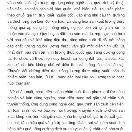
vùng sản xuất tập trung, áp dụng công nghệ cao, quy trình kỹ thuật
tiên tiến, an toàn gắn với bảo quản, chế biến, tiêu thụ sản phẩm
theo chuỗi giá trị, truy xuất nguồn gốc, đáp ứng nhu cầu thị trường
và thích ứng với biến đổi khí hậu. Đa dạng hóa sản xuất lương thực
thông qua áp dụng hệ thống nông nghiệp bền vững, giảm sự lệ
thuộc vào lúa gạo. Quy hoạch đất cho sản xuất lương thực phù hợp
với nhu cầu và khả năng tiêu thụ, tăng năng suất đi đôi với nâng
cao chất lượng nguồn lương thực; vẫn giữ một diện tích đất lúa
nhất định bảo đảm an ninh lương thực quốc gia. Tăng cường công
tác tổ chức và thực hiện quy hoạch sử dụng đất lúa; rà soát, xác
định rõ chỉ tiêu khống chế về diện tích đất trồng lúa cần bảo vệ.
Chuyển đổi những diện tích trồng lương thực năng suất thấp do
nhiễm mặn, hạn hán, lũ lụt… sang các loại cây phi lương thực hoặc
nuôi thủy sản.
- Về chăn nuôi, phát triển ngành chăn nuôi theo phương thức công
nghiệp và bán công nghiệp, phát triển trang trại gắn với chăn nuôi
truyền thống, ứng dụng công nghệ cao, quy trình sản xuất tiên tiến,
an toàn sinh học và bảo vệ môi trường; khuyến khích tổ chức sản
xuất khép kín, liên kết giữa các khâu trong chuỗi giá trị để cắt giảm
chi phí, tăng hiệu quả và giá trị gia tăng. Giám sát và kiểm soát dịch
bệnh hiệu quả, tăng cường dịch vụ thú y; quản lý chặt chẽ sản xuất,