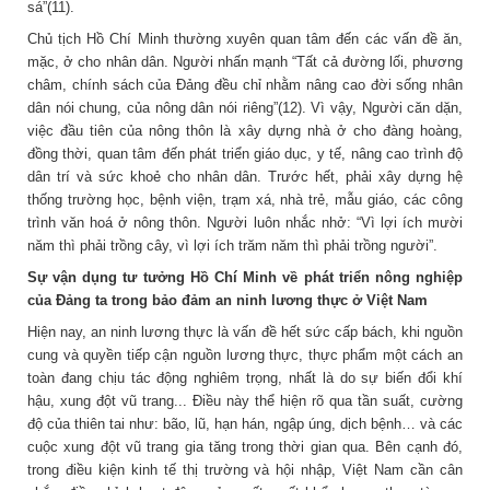
sá”(11).
Chủ tịch Hồ Chí Minh thường xuyên quan tâm đến các vấn đề ăn,
mặc, ở cho nhân dân. Người nhấn mạnh “Tất cả đường lối, phương
châm, chính sách của Đảng đều chỉ nhằm nâng cao đời sống nhân
dân nói chung, của nông dân nói riêng”(12). Vì vậy, Người căn dặn,
việc đầu tiên của nông thôn là xây dựng nhà ở cho đàng hoàng,
đồng thời, quan tâm đến phát triển giáo dục, y tế, nâng cao trình độ
dân trí và sức khoẻ cho nhân dân. Trước hết, phải xây dựng hệ
thống trường học, bệnh viện, trạm xá, nhà trẻ, mẫu giáo, các công
trình văn hoá ở nông thôn. Người luôn nhắc nhở: “Vì lợi ích mười
năm thì phải trồng cây, vì lợi ích trăm năm thì phải trồng người”.
Sự vận dụng tư tưởng Hồ Chí Minh về phát triển nông nghiệp
của Đảng ta trong bảo đảm an ninh lương thực ở Việt Nam
Hiện nay, an ninh lương thực là vấn đề hết sức cấp bách, khi nguồn
cung và quyền tiếp cận nguồn lương thực, thực phẩm một cách an
toàn đang chịu tác động nghiêm trọng, nhất là do sự biến đổi khí
hậu, xung đột vũ trang... Điều này thể hiện rõ qua tần suất, cường
độ của thiên tai như: bão, lũ, hạn hán, ngập úng, dịch bệnh… và các
cuộc xung đột vũ trang gia tăng trong thời gian qua. Bên cạnh đó,
trong điều kiện kinh tế thị trường và hội nhập, Việt Nam cần cân