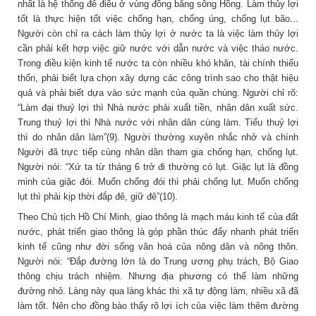
nhất là hệ thống đê điều ở vùng đồng bằng sông Hồng. Làm thủy lợi
tốt là thực hiện tốt việc chống hạn, chống úng, chống lụt bão...
Người còn chỉ ra cách làm thủy lợi ở nước ta là việc làm thủy lợi
cần phải kết hợp việc giữ nước với dẫn nước và việc tháo nước.
Trong điều kiện kinh tế nước ta còn nhiều khó khăn, tài chính thiếu
thốn, phải biết lựa chọn xây dựng các công trình sao cho thật hiệu
quả và phải biết dựa vào sức mạnh của quần chúng. Người chỉ rõ:
“Làm đại thuỷ lợi thì Nhà nước phải xuất tiền, nhân dân xuất sức.
Trung thuỷ lợi thì Nhà nước với nhân dân cùng làm. Tiểu thuỷ lợi
thì do nhân dân làm”(9). Người thường xuyên nhắc nhở và chính
Người đã trực tiếp cùng nhân dân tham gia chống hạn, chống lụt.
Người nói: “Xứ ta từ tháng 6 trở đi thường có lụt. Giặc lụt là đồng
minh của giặc đói. Muốn chống đói thì phải chống lụt. Muốn chống
lụt thì phải kịp thời đắp đê, giữ đê”(10).
Theo Chủ tịch Hồ Chí Minh, giao thông là mạch máu kinh tế của đất
nước, phát triển giao thông là góp phần thúc đẩy nhanh phát triển
kinh tế cũng như đời sống văn hoá của nông dân và nông thôn.
Người nói: “Đắp đường lớn là do Trung ương phụ trách, Bộ Giao
thông chịu trách nhiệm. Nhưng địa phương có thể làm những
đường nhỏ. Làng này qua làng khác thì xã tự động làm, nhiều xã đã
làm tốt. Nên cho đồng bào thấy rõ lợi ích của việc làm thêm đường