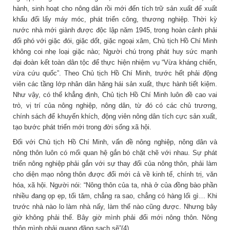
hành, sinh hoạt cho nông dân rồi mới đến tích trữ sản xuất để xuất
khẩu đổi lấy máy móc, phát triển công, thương nghiệp. Thời kỳ
nước nhà mới giành được độc lập năm 1945, trong hoàn cảnh phải
đối phó với giặc đói, giặc dốt, giặc ngoại xâm, Chủ tịch Hồ Chí Minh
không coi nhẹ loại giặc nào; Người chú trọng phát huy sức mạnh
đại đoàn kết toàn dân tộc để thực hiện nhiệm vụ “Vừa kháng chiến,
vừa cứu quốc”. Theo Chủ tịch Hồ Chí Minh, trước hết phải động
viên các tầng lớp nhân dân hăng hái sản xuất, thực hành tiết kiệm.
Như vậy, có thể khẳng định, Chủ tịch Hồ Chí Minh luôn đề cao vai
trò, vị trí của nông nghiệp, nông dân, từ đó có các chủ trương,
chính sách để khuyến khích, động viên nông dân tích cực sản xuất,
tạo bước phát triển mới trong đời sống xã hội.
Đối với Chủ tịch Hồ Chí Minh, vấn đề nông nghiệp, nông dân và
nông thôn luôn có mối quan hệ gắn bó chặt chẽ với nhau. Sự phát
triển nông nghiệp phải gắn với sự thay đổi của nông thôn, phải làm
cho diện mạo nông thôn được đổi mới cả về kinh tế, chính trị, văn
hóa, xã hội. Người nói: “Nông thôn của ta, nhà ở của đồng bào phần
nhiều đang ọp ẹp, tối tăm, chẳng ra sao, chẳng có hàng lối gì… Khi
trước nhà nào lo làm nhà nấy, làm thế nào cũng được. Nhưng bây
giờ không phải thế. Bây giờ mình phải đổi mới nông thôn. Nông
thôn mình phải quang đãng sạch sẽ”(4).