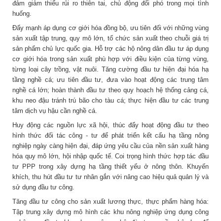
đảm giảm thiểu rủi ro thiên tai, chủ động đối phó trong mọi tình
huống.
Đẩy mạnh áp dụng cơ giới hóa đồng bộ, ưu tiên đối với những vùng
sản xuất tập trung, quy mô lớn, tổ chức sản xuất theo chuỗi giá trị
sản phẩm chủ lực quốc gia. Hỗ trợ các hộ nông dân đầu tư áp dụng
cơ giới hóa trong sản xuất phù hợp với điều kiện của từng vùng,
từng loại cây trồng, vật nuôi. Tăng cường đầu tư hiện đại hóa hạ
tầng nghề cá; ưu tiên đầu tư, đưa vào hoạt động các trung tâm
nghề cá lớn; hoàn thành đầu tư theo quy hoạch hệ thống cảng cá,
khu neo đậu tránh trú bão cho tàu cá; thực hiện đầu tư các trung
tâm dịch vụ hậu cần nghề cá.
Huy động các nguồn lực xã hội, thúc đẩy hoạt động đầu tư theo
hình thức đối tác công - tư để phát triển kết cấu hạ tầng nông
nghiệp ngày càng hiện đại, đáp ứng yêu cầu của nền sản xuất hàng
hóa quy mô lớn, hội nhập quốc tế. Coi trọng hình thức hợp tác đầu
tư PPP trong xây dựng hạ tầng thiết yếu ở nông thôn. Khuyến
khích, thu hút đầu tư tư nhân gắn với nâng cao hiệu quả quản lý và
sử dụng đầu tư công.
Tăng đầu tư công cho sản xuất lương thực, thực phẩm hàng hóa:
Tập trung xây dựng mô hình các khu nông nghiệp ứng dụng công