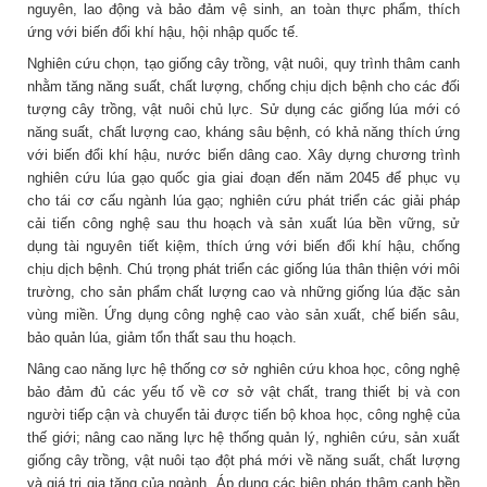
nguyên, lao động và bảo đảm vệ sinh, an toàn thực phẩm, thích
ứng với biến đổi khí hậu, hội nhập quốc tế.
Nghiên cứu chọn, tạo giống cây trồng, vật nuôi, quy trình thâm canh
nhằm tăng năng suất, chất lượng, chống chịu dịch bệnh cho các đối
tượng cây trồng, vật nuôi chủ lực. Sử dụng các giống lúa mới có
năng suất, chất lượng cao, kháng sâu bệnh, có khả năng thích ứng
với biến đổi khí hậu, nước biển dâng cao. Xây dựng chương trình
nghiên cứu lúa gạo quốc gia giai đoạn đến năm 2045 để phục vụ
cho tái cơ cấu ngành lúa gạo; nghiên cứu phát triển các giải pháp
cải tiến công nghệ sau thu hoạch và sản xuất lúa bền vững, sử
dụng tài nguyên tiết kiệm, thích ứng với biến đổi khí hậu, chống
chịu dịch bệnh. Chú trọng phát triển các giống lúa thân thiện với môi
trường, cho sản phẩm chất lượng cao và những giống lúa đặc sản
vùng miền. Ứng dụng công nghệ cao vào sản xuất, chế biến sâu,
bảo quản lúa, giảm tổn thất sau thu hoạch.
Nâng cao năng lực hệ thống cơ sở nghiên cứu khoa học, công nghệ
bảo đảm đủ các yếu tố về cơ sở vật chất, trang thiết bị và con
người tiếp cận và chuyển tải được tiến bộ khoa học, công nghệ của
thế giới; nâng cao năng lực hệ thống quản lý, nghiên cứu, sản xuất
giống cây trồng, vật nuôi tạo đột phá mới về năng suất, chất lượng
và giá trị gia tăng của ngành. Áp dụng các biện pháp thâm canh bền