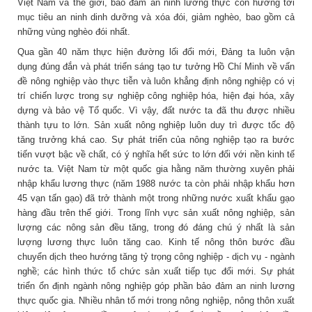
Việt Nam và thế giới, bảo đảm an ninh lương thực còn hướng tới
mục tiêu an ninh dinh dưỡng và xóa đói, giảm nghèo, bao gồm cả
những vùng nghèo đói nhất.
Qua gần 40 năm thực hiện đường lối đổi mới, Đảng ta luôn vận
dụng đúng đắn và phát triển sáng tạo tư tưởng Hồ Chí Minh về vấn
đề nông nghiệp vào thực tiễn và luôn khẳng định nông nghiệp có vị
trí chiến lược trong sự nghiệp công nghiệp hóa, hiện đại hóa, xây
dựng và bảo vệ Tổ quốc. Vì vậy, đất nước ta đã thu được nhiều
thành tựu to lớn. Sản xuất nông nghiệp luôn duy trì được tốc độ
tăng trưởng khá cao. Sự phát triển của nông nghiệp tạo ra bước
tiến vượt bậc về chất, có ý nghĩa hết sức to lớn đối với nền kinh tế
nước ta. Việt Nam từ một quốc gia hằng năm thường xuyên phải
nhập khẩu lương thực (năm 1988 nước ta còn phải nhập khẩu hơn
45 vạn tấn gạo) đã trở thành một trong những nước xuất khẩu gạo
hàng đầu trên thế giới. Trong lĩnh vực sản xuất nông nghiệp, sản
lượng các nông sản đều tăng, trong đó đáng chú ý nhất là sản
lượng lương thực luôn tăng cao. Kinh tế nông thôn bước đầu
chuyển dịch theo hướng tăng tỷ trọng công nghiệp - dịch vụ - ngành
nghề; các hình thức tổ chức sản xuất tiếp tục đổi mới. Sự phát
triển ổn định ngành nông nghiệp góp phần bảo đảm an ninh lương
thực quốc gia. Nhiều nhân tố mới trong nông nghiệp, nông thôn xuất