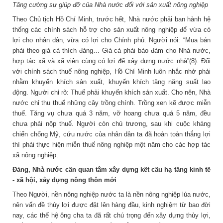
Tăng cường sự giúp đỡ của Nhà nước đối với sản xuất nông nghiệp
Theo Chủ tịch Hồ Chí Minh, trước hết, Nhà nước phải ban hành hệ
thống các chính sách hỗ trợ cho sản xuất nông nghiệp để vừa có
lợi cho nhân dân, vừa có lợi cho Chính phủ. Người nói: “Mua bán
phải theo giá cả thích đáng… Giá cả phải bảo đảm cho Nhà nước,
hợp tác xã và xã viên cùng có lợi để xây dựng nước nhà”(8). Đối
với chính sách thuế nông nghiệp, Hồ Chí Minh luôn nhắc nhở phải
nhằm khuyến khích sản xuất, khuyến khích tăng năng suất lao
động. Người chỉ rõ: Thuế phải khuyến khích sản xuất. Cho nên, Nhà
nước chỉ thu thuế những cây trồng chính. Trồng xen kẽ được miễn
thuế. Tăng vụ chưa quá 3 năm, vỡ hoang chưa quá 5 năm, đều
chưa phải nộp thuế. Người còn chủ trương, sau khi cuộc kháng
chiến chống Mỹ, cứu nước của nhân dân ta đã hoàn toàn thắng lợi
thì phải thực hiện miễn thuế nông nghiệp một năm cho các hợp tác
xã nông nghiệp.
Đảng, Nhà nước cần quan tâm xây dựng kết cấu hạ tầng kinh tế
- xã hội, xây dựng nông thôn mới
Theo Người, nền nông nghiệp nước ta là nền nông nghiệp lúa nước,
nên vấn đề thủy lợi được đặt lên hàng đầu, kinh nghiệm từ bao đời
nay, các thế hệ ông cha ta đã rất chú trọng đến xây dựng thủy lợi,