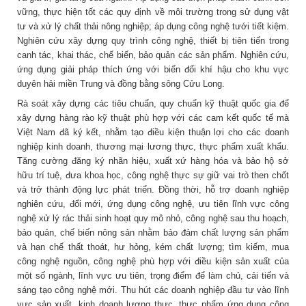
vững, thực hiện tốt các quy định về môi trường trong sử dụng vật
tư và xử lý chất thải nông nghiệp; áp dụng công nghệ tưới tiết kiệm.
Nghiên cứu xây dựng quy trình công nghệ, thiết bị tiên tiến trong
canh tác, khai thác, chế biến, bảo quản các sản phẩm. Nghiên cứu,
ứng dụng giải pháp thích ứng với biến đổi khí hậu cho khu vực
duyên hải miền Trung và đồng bằng sông Cửu Long.
Rà soát xây dựng các tiêu chuẩn, quy chuẩn kỹ thuật quốc gia để
xây dựng hàng rào kỹ thuật phù hợp với các cam kết quốc tế mà
Việt Nam đã ký kết, nhằm tạo điều kiện thuận lợi cho các doanh
nghiệp kinh doanh, thương mại lương thực, thực phẩm xuất khẩu.
Tăng cường đăng ký nhãn hiệu, xuất xứ hàng hóa và bảo hộ sở
hữu trí tuệ, đưa khoa học, công nghệ thực sự giữ vai trò then chốt
và trở thành động lực phát triển. Đồng thời, hỗ trợ doanh nghiệp
nghiên cứu, đổi mới, ứng dụng công nghệ, ưu tiên lĩnh vực công
nghệ xử lý rác thải sinh hoạt quy mô nhỏ, công nghệ sau thu hoạch,
bảo quản, chế biến nông sản nhằm bảo đảm chất lượng sản phẩm
và hạn chế thất thoát, hư hỏng, kém chất lượng; tìm kiếm, mua
công nghệ nguồn, công nghệ phù hợp với điều kiện sản xuất của
một số ngành, lĩnh vực ưu tiên, trọng điểm để làm chủ, cải tiến và
sáng tạo công nghệ mới. Thu hút các doanh nghiệp đầu tư vào lĩnh
vực sản xuất, kinh doanh lương thực, thực phẩm ứng dụng công