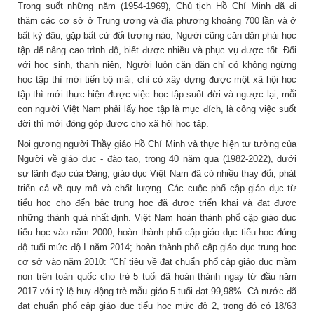
Trong suốt những năm (1954-1969), Chủ tịch Hồ Chí Minh đã đi
thăm các cơ sở ở Trung ương và địa phương khoảng 700 lần và ở
bất kỳ đâu, gặp bất cứ đối tượng nào, Người cũng căn dặn phải học
tập để nâng cao trình độ, biết được nhiều và phục vụ được tốt. Đối
với học sinh, thanh niên, Người luôn căn dặn chỉ có không ngừng
học tập thì mới tiến bộ mãi; chỉ có xây dựng được một xã hội học
tập thì mới thực hiện được việc học tập suốt đời và ngược lại, mỗi
con người Việt Nam phải lấy học tập là mục đích, là công việc suốt
đời thì mới đóng góp được cho xã hội học tập.
Noi gương người Thầy giáo Hồ Chí Minh và thực hiện tư tưởng của
Người về giáo dục - đào tạo, trong 40 năm qua (1982-2022), dưới
sự lãnh đạo của Đảng, giáo dục Việt Nam đã có nhiều thay đổi, phát
triển cả về quy mô và chất lượng. Các cuộc phổ cập giáo dục từ
tiểu học cho đến bậc trung học đã được triển khai và đạt được
những thành quả nhất định. Việt Nam hoàn thành phổ cập giáo dục
tiểu học vào năm 2000; hoàn thành phổ cập giáo dục tiểu học đúng
độ tuổi mức độ I năm 2014; hoàn thành phổ cập giáo dục trung học
cơ sở vào năm 2010: “Chỉ tiêu về đạt chuẩn phổ cập giáo dục mầm
non trên toàn quốc cho trẻ 5 tuổi đã hoàn thành ngay từ đầu năm
2017 với tỷ lệ huy động trẻ mẫu giáo 5 tuổi đạt 99,98%. Cả nước đã
đạt chuẩn phổ cập giáo dục tiểu học mức độ 2, trong đó có 18/63