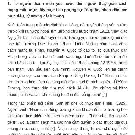
1. Từ người thanh niên yêu nước đến người thầy giáo cách
mạng mẫu mực, lấy mục tiêu phụng sự Tổ quốc, nhân dân làm
mục tiêu, lý tưởng cách mạng
Xuất thân trong một gia đình khoa bảng, có truyền thống yêu nước,
trước khi ra nước ngoài tìm đường cứu nước (năm 1911), thầy giáo
Nguyễn Tất Thành đã truyền bá tư tưởng yêu nước, thương nòi cho
học trò Trường Dục Thanh (Phan Thiết). Những năm hoạt động
cách mạng tại Pháp, Nguyễn Ái Quốc tố cáo tội ác của thực dân
Pháp trong việc thi hành "chính sách ngu dân" để dễ bề cai trị đối
với nhân dân ta. Tại Đại hội Tua của Pháp (tháng 12-1920), trong
bản tham luận đầu tiên của mình, Nguyễn Ái Quốc lên án chính
sách giáo dục của thực dân Pháp ở Đông Dương là “ Nhà tù nhiều
hơn trường học, lúc nào cũng mở cửa và chật ních người…Ở Đông
Dương, bọn thực dân tìm mọi cách để đầu độc chúng tôi bằng
thuốc phiện và làm cho chúng tôi đần độn bằng rượu”.[1]
Trong tác phẩm nổi tiếng "Bản án chế độ thực dân Pháp" (1925),
Người viết: “Nhân dân Ðông Dương khẩn khoản đòi mở trường học
vì trường học thiếu một cách nghiêm trọng... "Làm cho dân ngu để
dễ trị", đó là chính sách mà các nhà cầm quyền ở các thuộc địa của
chúng ta ưa dùng nhất"[2]. Nhận rõ sự thống trị của chủ nghĩa đế
quốc là nguyên nhân lớn nhất của việc bị mất nước, làm nô lệ và