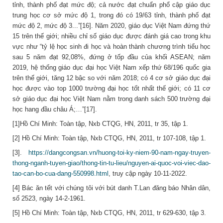
tỉnh, thành phố đạt mức độ; cả nước đạt chuẩn phổ cập giáo dục
trung học cơ sở mức độ 1, trong đó có 19/63 tỉnh, thành phố đạt
mức độ 2, mức độ 3...”[16]. Năm 2020, giáo dục Việt Nam đứng thứ
15 trên thế giới; nhiều chỉ số giáo dục được đánh giá cao trong khu
vực như “tỷ lệ học sinh đi học và hoàn thành chương trình tiểu học
sau 5 năm đạt 92,08%, đứng ở tốp đầu của khối ASEAN; năm
2019, hệ thống giáo dục đại học Việt Nam xếp thứ 68/196 quốc gia
trên thế giới, tăng 12 bậc so với năm 2018; có 4 cơ sở giáo dục đại
học được vào top 1000 trường đại học tốt nhất thế giới; có 11 cơ
sở giáo dục đại học Việt Nam nằm trong danh sách 500 trường đại
học hang đầu châu Á;…”[17].
[1]Hồ Chí Minh: Toàn tập, Nxb CTQG, HN, 2011, tr 35, tập 1.
[2] Hồ Chí Minh: Toàn tập, Nxb CTQG, HN, 2011, tr 107-108, tập 1.
[3].
https://dangcongsan.vn/huong-toi-ky-niem-90-nam-ngay-truyen-
thong-nganh-tuyen-giao/thong-tin-tu-lieu/nguyen-ai-quoc-voi-viec-dao-
tao-can-bo-cua-dang-550998.html
, truy cập ngày 10-11-2022.
[4] Bác ăn tết với chúng tôi với bút danh T.Lan đăng báo Nhân dân,
số 2523, ngày 14-2-1961.
[5] Hồ Chí Minh: Toàn tập, Nxb CTQG, HN, 2011, tr 629-630, tập 3.