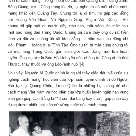
lãnh tụ cách mạng. Trong nhóm có các bạn Quảng Ba, Hoàng Sâm,
Bằng Giang, v.v... Cũng trong lúc đó, lại nghe tin có một nhóm cách
mạng khác đến Quảng Tây. Chúng tôi lại đi tìm, thì gặp các đồng
chí Hoàng Văn Hoan, Võ Nguyên Giáp, Phạm Văn Đồng... Rồi
chúng tôi gặp một cụ người gầy, trán cao, mắt sáng, ăn mặc như
một bác nông dân Trung Quốc. Chúng tôi cảm thấy ông cụ rất hiền
lành và đối với chúng tôi rất bình đẳng...Ít hôm sau, ba đồng chí
Võ, Phạm, Hoàng ở lại Tĩnh Tây. Ông cụ thì bí mật cùng chúng tôi
về một làng Trung Quốc gần biên giới Cao Bằng, mở lớp huấn
luyện. Ông cụ tức là Bác Hồ kính yêu của chúng ta. Cùng đi có ông
Thược, thày thuốc và ông Lộc-“anh nuôi”[4].
Như vậy, Nguyễn Ái Quốc chính là người thầy giáo tiêu biểu của sự
nghiệp cách mạng, học viên của lớp huấn luyện chính trị do Người
đào tạo tại Quảng Châu, Trung Quốc là những hạt giống đỏ cho
cách mạng Việt Nam và học viên của lớp huấn luyện ngắn hạn vùng
biên giới giáp Cao Bằng là “43 con đại bàng bay cao”, góp phần xây
dựng được nhiều nơi căn cứ vững chắc của cách mạng.