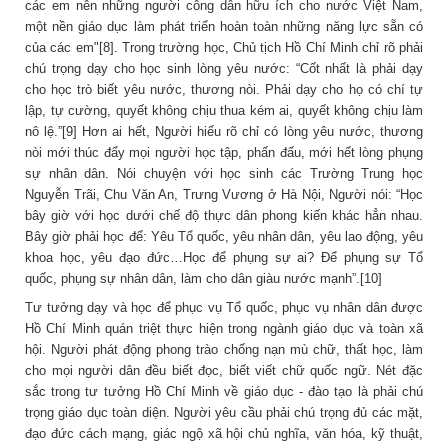
các em nên những người công dân hữu ích cho nước Việt Nam,
một nền giáo dục làm phát triển hoàn toàn những năng lực sẵn có
của các em"[8]. Trong trường học, Chủ tịch Hồ Chí Minh chỉ rõ phải
chú trọng dạy cho học sinh lòng yêu nước: “Cốt nhất là phải dạy
cho học trò biết yêu nước, thương nòi. Phải dạy cho họ có chí tự
lập, tự cường, quyết không chịu thua kém ai, quyết không chịu làm
nô lệ.”[9] Hơn ai hết, Người hiểu rõ chỉ có lòng yêu nước, thương
nòi mới thúc đẩy mọi người học tập, phấn đấu, mới hết lòng phụng
sự nhân dân. Nói chuyện với học sinh các Trường Trung học
Nguyễn Trãi, Chu Văn An, Trưng Vương ở Hà Nội, Người nói: “Học
bây giờ với học dưới chế độ thực dân phong kiến khác hẳn nhau.
Bây giờ phải học để: Yêu Tổ quốc, yêu nhân dân, yêu lao động, yêu
khoa học, yêu đạo đức…Học để phụng sự ai? Để phụng sự Tổ
quốc, phụng sự nhân dân, làm cho dân giàu nước mạnh”.[10]
Tư tưởng dạy và học để phục vụ Tổ quốc, phục vụ nhân dân được
Hồ Chí Minh quán triệt thực hiện trong ngành giáo dục và toàn xã
hội. Người phát động phong trào chống nạn mù chữ, thất học, làm
cho mọi người dân đều biết đọc, biết viết chữ quốc ngữ. Nét đặc
sắc trong tư tưởng Hồ Chí Minh về giáo dục - đào tạo là phải chú
trọng giáo dục toàn diện. Người yêu cầu phải chú trọng đủ các mặt,
đạo đức cách mạng, giác ngộ xã hội chủ nghĩa, văn hóa, kỹ thuật,