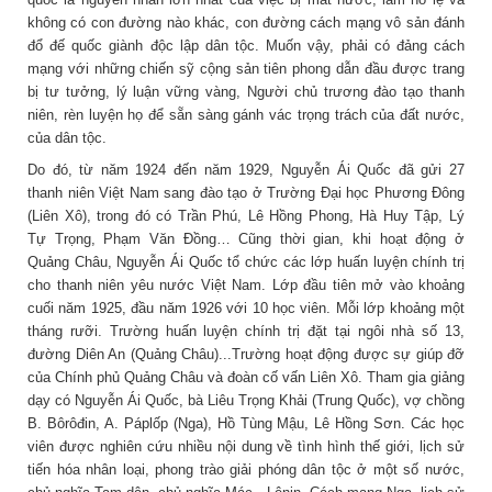
không có con đường nào khác, con đường cách mạng vô sản đánh
đổ đế quốc giành độc lập dân tộc. Muốn vậy, phải có đảng cách
mạng với những chiến sỹ cộng sản tiên phong dẫn đầu được trang
bị tư tưởng, lý luận vững vàng, Người chủ trương đào tạo thanh
niên, rèn luyện họ để sẵn sàng gánh vác trọng trách của đất nước,
của dân tộc.
Do đó, từ năm 1924 đến năm 1929, Nguyễn Ái Quốc đã gửi 27
thanh niên Việt Nam sang đào tạo ở Trường Đại học Phương Đông
(Liên Xô), trong đó có Trần Phú, Lê Hồng Phong, Hà Huy Tập, Lý
Tự Trọng, Phạm Văn Đồng… Cũng thời gian, khi hoạt động ở
Quảng Châu, Nguyễn Ái Quốc tổ chức các lớp huấn luyện chính trị
cho thanh niên yêu nước Việt Nam. Lớp đầu tiên mở vào khoảng
cuối năm 1925, đầu năm 1926 với 10 học viên. Mỗi lớp khoảng một
tháng rưỡi. Trường huấn luyện chính trị đặt tại ngôi nhà số 13,
đường Diên An (Quảng Châu)...Trường hoạt động được sự giúp đỡ
của Chính phủ Quảng Châu và đoàn cố vấn Liên Xô. Tham gia giảng
dạy có Nguyễn Ái Quốc, bà Liêu Trọng Khải (Trung Quốc), vợ chồng
B. Bôrôđin, A. Páplốp (Nga), Hồ Tùng Mậu, Lê Hồng Sơn. Các học
viên được nghiên cứu nhiều nội dung về tình hình thế giới, lịch sử
tiến hóa nhân loại, phong trào giải phóng dân tộc ở một số nước,