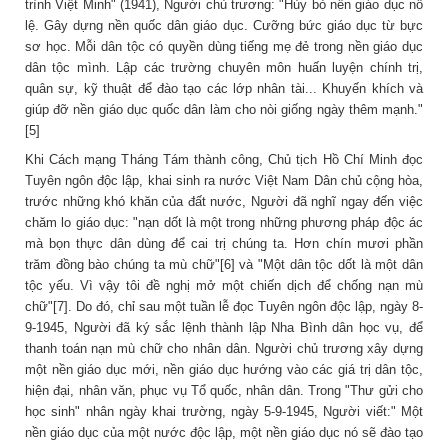
trình Việt Minh" (1941), Người chủ trương: "Hủy bỏ nền giáo dục nô
lệ. Gây dựng nền quốc dân giáo dục. Cưỡng bức giáo dục từ bực
sơ học. Mỗi dân tộc có quyền dùng tiếng mẹ đẻ trong nền giáo dục
dân tộc mình. Lập các trường chuyên môn huấn luyện chính trị,
quân sự, kỹ thuật để đào tạo các lớp nhân tài... Khuyến khích và
giúp đỡ nền giáo dục quốc dân làm cho nòi giống ngày thêm mạnh."
[5]
Khi Cách mạng Tháng Tám thành công, Chủ tịch Hồ Chí Minh đọc
Tuyên ngôn độc lập, khai sinh ra nước Việt Nam Dân chủ cộng hòa,
trước những khó khăn của đất nước, Người đã nghĩ ngay đến việc
chăm lo giáo dục: "nạn dốt là một trong những phương pháp độc ác
mà bọn thực dân dùng để cai trị chúng ta. Hơn chín mươi phần
trăm đồng bào chúng ta mù chữ"[6] và "Một dân tộc dốt là một dân
tộc yếu. Vì vậy tôi đề nghị mở một chiến dịch để chống nạn mù
chữ"[7]. Do đó, chỉ sau một tuần lễ đọc Tuyên ngôn độc lập, ngày 8-
9-1945, Người đã ký sắc lệnh thành lập Nha Bình dân học vụ, để
thanh toán nạn mù chữ cho nhân dân. Người chủ trương xây dựng
một nền giáo dục mới, nền giáo dục hướng vào các giá trị dân tộc,
hiện đại, nhân văn, phục vụ Tổ quốc, nhân dân. Trong "Thư gửi cho
học sinh" nhân ngày khai trường, ngày 5-9-1945, Người viết:" Một
nền giáo dục của một nước độc lập, một nền giáo dục nó sẽ đào tạo