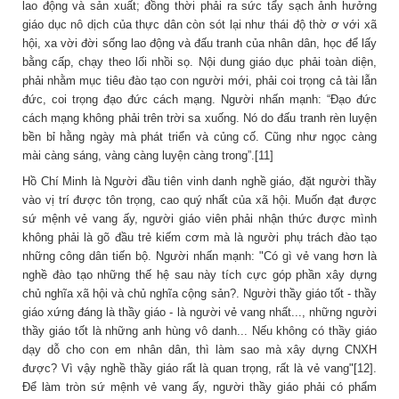
lao động và sản xuất; đồng thời phải ra sức tẩy sạch ảnh hưởng
giáo dục nô dịch của thực dân còn sót lại như thái độ thờ ơ với xã
hội, xa vời đời sống lao động và đấu tranh của nhân dân, học để lấy
bằng cấp, chạy theo lối nhồi sọ. Nội dung giáo dục phải toàn diện,
phải nhằm mục tiêu đào tạo con người mới, phải coi trọng cả tài lẫn
đức, coi trọng đạo đức cách mạng. Người nhấn mạnh: “Đạo đức
cách mạng không phải trên trời sa xuống. Nó do đấu tranh rèn luyện
bền bỉ hằng ngày mà phát triển và củng cố. Cũng như ngọc càng
mài càng sáng, vàng càng luyện càng trong”.[11]
Hồ Chí Minh là Người đầu tiên vinh danh nghề giáo, đặt người thầy
vào vị trí được tôn trọng, cao quý nhất của xã hội. Muốn đạt được
sứ mệnh vẻ vang ấy, người giáo viên phải nhận thức được mình
không phải là gõ đầu trẻ kiếm cơm mà là người phụ trách đào tạo
những công dân tiến bộ. Người nhấn mạnh: "Có gì vẻ vang hơn là
nghề đào tạo những thế hệ sau này tích cực góp phần xây dựng
chủ nghĩa xã hội và chủ nghĩa cộng sản?. Người thầy giáo tốt - thầy
giáo xứng đáng là thầy giáo - là người vẻ vang nhất..., những người
thầy giáo tốt là những anh hùng vô danh... Nếu không có thầy giáo
dạy dỗ cho con em nhân dân, thì làm sao mà xây dựng CNXH
được? Vì vậy nghề thầy giáo rất là quan trọng, rất là vẻ vang"[12].
Ðể làm tròn sứ mệnh vẻ vang ấy, người thầy giáo phải có phẩm