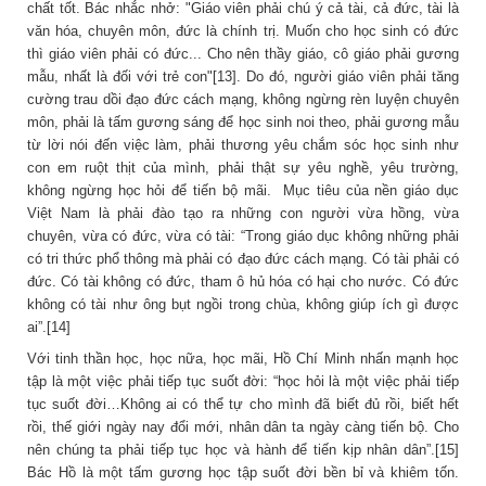
chất tốt. Bác nhắc nhở: "Giáo viên phải chú ý cả tài, cả đức, tài là
văn hóa, chuyên môn, đức là chính trị. Muốn cho học sinh có đức
thì giáo viên phải có đức... Cho nên thầy giáo, cô giáo phải gương
mẫu, nhất là đối với trẻ con"[13]. Do đó, người giáo viên phải tăng
cường trau dồi đạo đức cách mạng, không ngừng rèn luyện chuyên
môn, phải là tấm gương sáng để học sinh noi theo, phải gương mẫu
từ lời nói đến việc làm, phải thương yêu chắm sóc học sinh như
con em ruột thịt của mình, phải thật sự yêu nghề, yêu trường,
không ngừng học hỏi để tiến bộ mãi. Mục tiêu của nền giáo dục
Việt Nam là phải đào tạo ra những con người vừa hồng, vừa
chuyên, vừa có đức, vừa có tài: “Trong giáo dục không những phải
có tri thức phổ thông mà phải có đạo đức cách mạng. Có tài phải có
đức. Có tài không có đức, tham ô hủ hóa có hại cho nước. Có đức
không có tài như ông bụt ngồi trong chùa, không giúp ích gì được
ai”.[14]
Với tinh thần học, học nữa, học mãi, Hồ Chí Minh nhấn mạnh học
tập là một việc phải tiếp tục suốt đời: “học hỏi là một việc phải tiếp
tục suốt đời…Không ai có thể tự cho mình đã biết đủ rồi, biết hết
rồi, thế giới ngày nay đổi mới, nhân dân ta ngày càng tiến bộ. Cho
nên chúng ta phải tiếp tục học và hành để tiến kịp nhân dân”.[15]
Bác Hồ là một tấm gương học tập suốt đời bền bỉ và khiêm tốn.