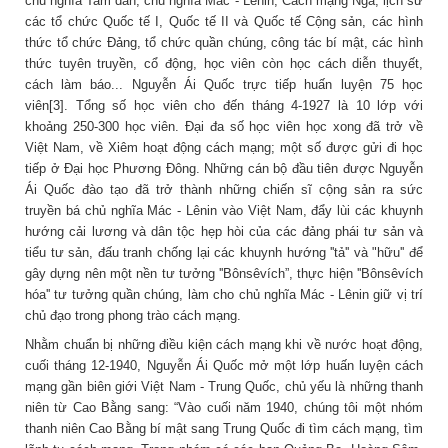
chủ nghĩa Tam dân, chủ nghĩa Mác - Lênin, Cách mạng Nga, lịch sử
các tổ chức Quốc tế I, Quốc tế II và Quốc tế Cộng sản, các hình
thức tổ chức Đảng, tổ chức quần chúng, công tác bí mật, các hình
thức tuyên truyền, cổ động, học viên còn học cách diễn thuyết,
cách làm báo... Nguyễn Ái Quốc trực tiếp huấn luyện 75 học
viên[3]. Tổng số học viên cho đến tháng 4-1927 là 10 lớp với
khoảng 250-300 học viên. Đại đa số học viên học xong đã trở về
Việt Nam, về Xiêm hoạt động cách mạng; một số được gửi đi học
tiếp ở Đại học Phương Đông. Những cán bộ đầu tiên được Nguyễn
Ái Quốc đào tạo đã trở thành những chiến sĩ cộng sản ra sức
truyền bá chủ nghĩa Mác - Lênin vào Việt Nam, đẩy lùi các khuynh
hướng cải lương và dân tộc hẹp hòi của các đảng phái tư sản và
tiểu tư sản, đấu tranh chống lại các khuynh hướng ''tả'' và "hữu'' để
gây dựng nên một nền tư tưởng ''Bônsêvích”, thực hiện ''Bônsêvích
hóa'' tư tưởng quần chúng, làm cho chủ nghĩa Mác - Lênin giữ vị trí
chủ đạo trong phong trào cách mạng.
Nhằm chuẩn bị những điều kiện cách mạng khi về nước hoạt động,
cuối tháng 12-1940, Nguyễn Ái Quốc mở một lớp huấn luyện cách
mạng gần biên giới Việt Nam - Trung Quốc, chủ yếu là những thanh
niên từ Cao Bằng sang: “Vào cuối năm 1940, chúng tôi một nhóm
thanh niên Cao Bằng bí mật sang Trung Quốc đi tìm cách mạng, tìm