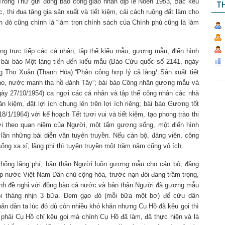
). Trong Thư gửi đồng bào công giáo nhân dịp lễ Nôen 1953, Bác kêu
TH
 thi đua tăng gia sản xuất và tiết kiệm, cải cách ruộng đất làm cho
h đó cũng chính là “làm trọn chính sách của Chính phủ cũng là làm
ơng trực tiếp các cá nhân, tập thể kiểu mẫu, gương mẫu, điển hình
ng bài báo Một làng tiến đến kiểu mẫu (Báo Cứu quốc số 2141, ngày
 Thọ Xuân (Thanh Hóa):“Phân công hợp lý cả làng/ Sản xuất tiết
 no, nước mạnh tha hồ đánh Tây”; bài báo Công nhân gương mẫu và
y 27/10/1954) ca ngợi các cá nhân và tập thể công nhân các nhà
kiệm, đặt lợi ích chung lên trên lợi ích riêng; bài báo Gương tốt
/1/1964) với kế hoạch Tết tươi vui và tiết kiệm, tạo phong trào thi
ởi theo quan niệm của Người, một tấm gương sống, một điển hình
u lần những bài diễn văn tuyên truyền. Nếu cán bộ, đảng viên, công
ng xa xỉ, lãng phí thì tuyên truyền một trăm năm cũng vô ích.
 chống lãng phí, bản thân Người luôn gương mẫu cho cán bộ, đảng
ập nước Việt Nam Dân chủ cộng hòa, trước nạn đói đang trầm trọng,
Minh đề nghị với đồng bào cả nước và bản thân Người đã gương mẫu
ỗi tháng nhịn 3 bữa. Đem gạo đó (mỗi bữa một bơ) để cứu dân
hân dân ta lúc đó dù còn nhiều khó khăn nhưng Cụ Hồ đã kêu gọi thì
 phải Cụ Hồ chỉ kêu gọi mà chính Cụ Hồ đã làm, đã thực hiện và là