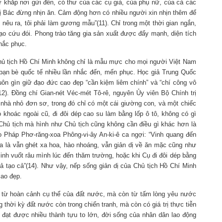
từ khắp nơi gửi đến, có thư của các cụ già, của phụ nữ, của cả các
ghị Bác đừng nhịn ăn. Cảm động hơn có nhiều người xin nhịn thêm để
 nêu ra, tôi phải làm gương mẫu”(11). Chỉ trong một thời gian ngắn,
 cứu đói. Phong trào tăng gia sản xuất được đẩy mạnh, diện tích
hắc phục.
hủ tịch Hồ Chí Minh không chỉ là mẫu mực cho mọi người Việt Nam
bạn bè quốc tế nhiều lần nhắc đến, mến phục. Học giả Trung Quốc
ôn gìn giữ đạo đức cao đẹp “cần kiệm liêm chính” và “chí công vô
12). Đồng chí Gian-nét Véc-mét Tô-rê, nguyên Ủy viên Bộ Chính trị
nhà nhỏ đơn sơ, trong đó chỉ có một cái giường con, và một chiếc
 khoác ngoài cũ, đi đôi dép cao su làm bằng lốp ô tô, không có gì
 Chủ tịch mà hình như Chủ tịch cũng không cần điều gì khác hơn là
o Pháp Phơ-răng-xoa Phông-vi-ây An-ki-ê ca ngợi: “Vinh quang đến
ĩa là vẫn ghét xa hoa, hào nhoáng, vẫn giản dị về ăn mặc cũng như
inh vuốt râu mình lúc đến thăm trường, hoặc khi Cụ đi đôi dép bằng
iả tạo cả”(14). Như vậy, nếp sống giản dị của Chủ tịch Hồ Chí Minh
cao đẹp.
át từ hoàn cảnh cụ thể của đất nước, mà còn từ tấm lòng yêu nước
g thời kỳ đất nước còn trong chiến tranh, mà còn có giá trị thực tiễn
đã đạt được nhiều thành tựu to lớn, đời sống của nhân dân lao động