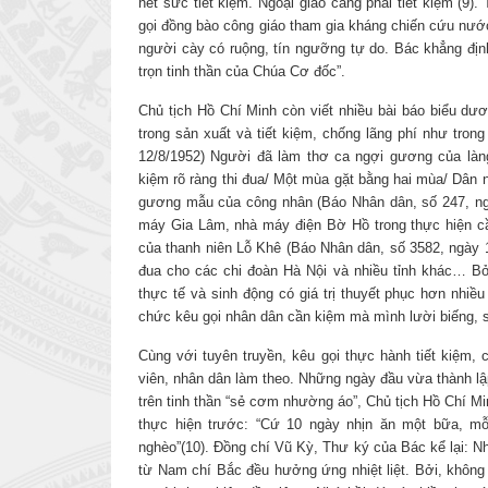
hết sức tiết kiệm. Ngoại giao càng phải tiết kiệm”(9
gọi đồng bào công giáo tham gia kháng chiến cứu nước,
người cày có ruộng, tín ngưỡng tự do. Bác khẳng địn
trọn tinh thần của Chúa Cơ đốc”.
Chủ tịch Hồ Chí Minh còn viết nhiều bài báo biểu dư
trong sản xuất và tiết kiệm, chống lãng phí như tro
12/8/1952) Người đã làm thơ ca ngợi gương của làng
kiệm rõ ràng thi đua/ Một mùa gặt bằng hai mùa/ Dân
gương mẫu của công nhân (Báo Nhân dân, số 247, ngà
máy Gia Lâm, nhà máy điện Bờ Hồ trong thực hiện cần 
của thanh niên Lỗ Khê (Báo Nhân dân, số 3582, ngày 18
đua cho các chi đoàn Hà Nội và nhiều tỉnh khác… B
thực tế và sinh động có giá trị thuyết phục hơn nhiề
chức kêu gọi nhân dân cần kiệm mà mình lười biếng, số
Cùng với tuyên truyền, kêu gọi thực hành tiết kiệm,
viên, nhân dân làm theo. Những ngày đầu vừa thành l
trên tinh thần “sẻ cơm nhường áo”, Chủ tịch Hồ Chí 
thực hiện trước: “Cứ 10 ngày nhịn ăn một bữa, m
nghèo”(10). Đồng chí Vũ Kỳ, Thư ký của Bác kể lại: N
từ Nam chí Bắc đều hưởng ứng nhiệt liệt. Bởi, không