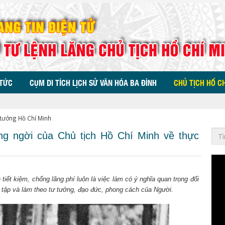
 TỨC
CỤM DI TÍCH LỊCH SỬ VĂN HÓA BA ĐÌNH
CHỦ TỊCH HỒ C
 tưởng Hồ Chí Minh
g ngời của Chủ tịch Hồ Chí Minh về thực
iết kiệm, chống lãng phí luôn là việc làm có ý nghĩa quan trọng đối
c tập và làm theo tư tưởng, đạo đức, phong cách của Người.