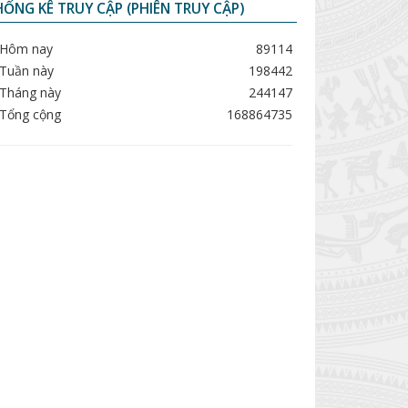
ỐNG KÊ TRUY CẬP (PHIÊN TRUY CẬP)
Hôm nay
89114
Tuần này
198442
Tháng này
244147
Tổng cộng
168864735