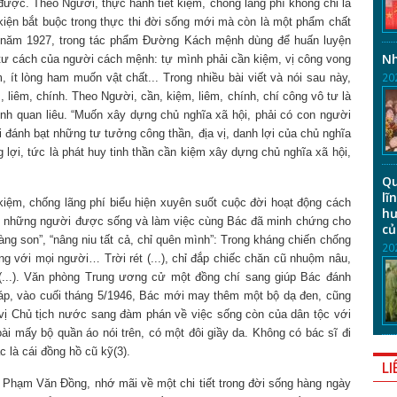
 được. Theo Người, thực hành tiết kiệm, chống lãng phí không chỉ là
 kiện bắt buộc trong thực thi đời sống mới mà còn là một phẩm chất
 năm 1927, trong tác phẩm Đường Kách mệnh dùng để huấn luyện
Nh
 tư cách của người cách mệnh: tự mình phải cần kiệm, vị công vong
20
, ít lòng ham muốn vật chất... Trong nhiều bài viết và nói sau này,
 liêm, chính. Theo Người, cần, kiệm, liêm, chính, chí công vô tư là
ệnh quan liêu. “Muốn xây dựng chủ nghĩa xã hội, phải có con người
i đánh bạt những tư tưởng công thần, địa vị, danh lợi của chủ nghĩa
 lợi, tức là phát huy tinh thần cần kiệm xây dựng chủ nghĩa xã hội,
Qu
lĩ
ệm, chống lãng phí biểu hiện xuyên suốt cuộc đời hoạt động cách
hư
ừ những người được sống và làm việc cùng Bác đã minh chứng cho
củ
àng son”, “nâng niu tất cả, chỉ quên mình”: Trong kháng chiến chống
20
g với mọi người… Trời rét (...), chỉ đắp chiếc chăn cũ nhuộm nâu,
...). Văn phòng Trung ương cử một đồng chí sang giúp Bác đánh
Pháp, vào cuối tháng 5/1946, Bác mới may thêm một bộ dạ đen, cũng
vị Chủ tịch nước sang đàm phán về việc sống còn của dân tộc với
i mấy bộ quần áo nói trên, có một đôi giầy da. Không có bác sĩ đi
 là cái đồng hồ cũ kỹ(3).
LI
Phạm Văn Đồng, nhớ mãi về một chi tiết trong đời sống hàng ngày