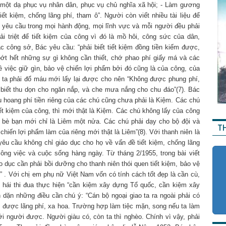
g một dạ phục vụ nhân dân, phục vụ chủ nghĩa xã hội; - Làm gương
iết kiệm, chống lãng phí, tham ô”. Người còn viết nhiều tài liệu để
, yêu cầu trong mọi hành động, mọi lĩnh vực và mỗi người đều phải
hải triệt để tiết kiệm của công vì đó là mồ hôi, công sức của dân,
c công sở, Bác yêu cầu: “phải biết tiết kiệm đồng tiền kiếm được,
bớt hết những sự gì không cần thiết, chớ phao phí giấy má và các
ề việc giữ gìn, bảo vệ chiến lợi phẩm bởi đó cũng là của công, của
sĩ ta phải đổ máu mới lấy lại được cho nên “Không được phung phí,
 biết thu dọn cho ngăn nắp, và che mưa nắng cho chu đáo”(7). Bác
êu hoang phí tiền riêng của các chú cũng chưa phải là Kiệm. Các chú
tiết kiệm của công, thì mới thật là Kiệm. Các chú không lấy của công
h bè bạn mới chỉ là Liêm một nửa. Các chú phải dạy cho bộ đội và
T
hiến lợi phẩm làm của riêng mới thật là Liêm”(8). Với thanh niên là
êu cầu không chỉ giáo dục cho họ về vấn đề tiết kiệm, chống lãng
công việc và cuộc sống hàng ngày. Từ tháng 2/1955, trong bài viết
o dục cần phải bồi dưỡng cho thanh niên thói quen tiết kiệm, bảo vệ
” . Với chị em phụ nữ Việt Nam vốn có tính cách tốt đẹp là cần cù,
g hái thi đua thực hiện “cần kiệm xây dựng Tổ quốc, cần kiệm xây
 dặn những điều cần chú ý: “Cán bộ ngoại giao ta ra ngoài phải có
 được lãng phí, xa hoa. Tr­ường hợp làm tiệc mặn, song nếu ta làm
với người được. Người giàu có, còn ta thì nghèo. Chính vì vậy, phải