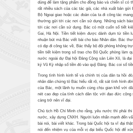
dùng để làm tặng phẩm cho đồng bào và chiến sĩ có t
rất nhiều sách của các tác giả, các nhà xuất bản gử
Bộ Ngoại giao hoặc các đoàn của ta đi công tác mang
thường gửi tới các nơi cần sử dụng. Những sách báo 
tới các nơi cần sử dụng. Bác có một cuốn sổ tiết ki
Gai, Hà Nội. Tiền tiết kiệm được dành dụm từ tiền lư
nhuận bút mà Bác viết bài cho báo Nhân dân. Bác thườ
có dịp đi công tác về, Bác thấy bộ đội phòng không trự
tiền tiết kiệm trong sổ trao cho Bộ Quốc phòng làm q
nước ngoài dự Đại hội Đảng Cộng sản Liên Xô, là đại
ký Vũ Kỳ nhập số tiền đó vào quỹ Đảng. Bác coi số ti
Trong tình hình kinh tế và chính trị của dân ta hồi 
nhân dân chứng tỏ Bác hiểu rất rõ, rất sát tình hình đ
của Bác, một lãnh tụ muốn cùng chịu gian khổ với dâ
nét cao đẹp của tính cách dân tộc với đạo đức cộng 
càng trở nên vĩ đại.
Chủ tịch Hồ Chí Minh cho rằng, yêu nước thì phải thi
nước, xây dựng CNXH. Người luôn nhấn mạnh đến vấn đ
bài nói, bài viết khác. Trong bài Quốc hội ta vĩ đại t
nói đến nhiệm vụ của mỗi vị đại biểu Quốc hội để xứ