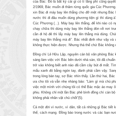
của Bác: Đó là bất kỳ cái gì có tí lãng phí cũng qu
2/1969, Bác muốn đi thăm rừng quốc gia Cúc Phương. 
xin Bác đi máy bay lên thẳng cho đỡ mệt nhưng Bác k
nước thì đi đâu muốn dùng phương tiện gì thì dùng à
Cúc Phương (...). Máy bay lên thẳng, để khi nào có n
chạy chữa thì dùng máy bay lên thẳng đón về nơi tru
cần đi hộ đê thì lấy máy bay lên thẳng mà dùng. Chứ
máy bay lên thẳng mà đi”. Bác nhất định như vậy và
không thực hiện được. Nhưng thà thế chứ Bác không d
Đồng chí Lê Hữu Lập, nguyên cán bộ văn phòng Bác kể 
sáng làm việc với Bác bên d­ưới nhà sàn, tôi đã chuẩn b
trở vào không biết anh nào đã cầm cây bút đi mất. Tì
mẩu xanh đỏ bằng ngón tay, đành phải cầm vậy. Sang 
trong lòng bàn tay, sợ Bác nhìn thấy. Lần thứ hai, Bác
ưa cho tôi và vẫn nhẹ nhàng bảo: “Làm gì mà chú phả
việc một mình với chúng tôi có thể Bác mặc áo may ô,
phiu. Không chỉ một lần Bác phê bình đồng chí cán bộ
không phải nhân vật chủ chốt”(5).
Cả một đời vì nước, vì dân, tất cả những gì Bác tiết
thể, cách mạng. Đồng bào trong nước và các bạn nướ