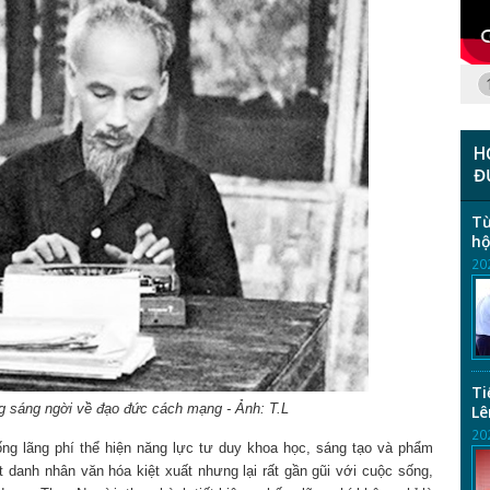
H
Đ
Từ
hộ
20
Ti
g sáng ngời về đạo đức cách mạng - Ảnh: T.L
Lê
20
ng lãng phí thể hiện năng lực tư duy khoa học, sáng tạo và phẩm
 danh nhân văn hóa kiệt xuất nhưng lại rất gần gũi với cuộc sống,