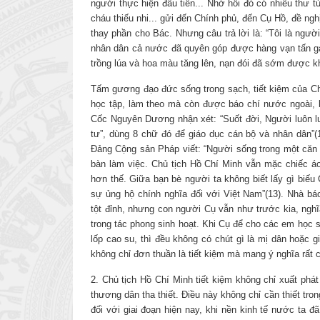
người thực hiện đầu tiên... Nhớ hồi đó có nhiều thư 
cháu thiếu nhi... gửi đến Chính phủ, đến Cụ Hồ, đề n
thay phần cho Bác. Nhưng câu trả lời là: “Tôi là người
nhân dân cả nước đã quyên góp được hàng vạn tấn gạo
trồng lúa và hoa màu tăng lên, nạn đói đã sớm được k
Tấm gương đạo đức sống trong sạch, tiết kiệm của C
học tập, làm theo mà còn được báo chí nước ngoài, 
Cốc Nguyên Dương nhận xét: “Suốt đời, Người luôn lu
tư”, dùng 8 chữ đó để giáo dục cán bộ và nhân dân”(
Đảng Cộng sản Pháp viết: “Người sống trong một căn 
bàn làm việc. Chủ tịch Hồ Chí Minh vẫn mặc chiếc áo
hơn thế. Giữa bạn bè người ta không biết lấy gì biếu
sự ủng hộ chính nghĩa đối với Việt Nam”(13). Nhà bá
tột đỉnh, nhưng con người Cụ vẫn như trước kia, ngh
trong tác phong sinh hoạt. Khi Cụ để cho các em học s
lốp cao su, thì đều không có chút gì là mị dân hoặc g
không chỉ đơn thuần là tiết kiệm mà mang ý nghĩa rất 
2. Chủ tịch Hồ Chí Minh tiết kiệm không chỉ xuất ph
thương dân tha thiết. Điều này không chỉ cần thiết tron
đối với giai đoạn hiện nay, khi nền kinh tế nước ta 