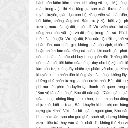
hành cần kiệm liêm chính, chí công vô tư; - Một lòn
mẫu trong việc thi đua tăng gia sản xuất, thực hành t
tuyên truyền, giáo dục cán bộ, đảng viên và nhân dân
tiết kiệm, chống lãng phí. Bác lưu ý đặc biệt việc p
xương máu của bộ đội, chiến sĩ. Với viên chức tại cá
cũng như các vật liệu và đồ dùng trong các sở. Rút 
thứ của công(6). Với bộ đội, Bác căn dặn rất cụ thể v
nhân dân, của quốc gia, không phải của địch; chiến 
hoặc chiếm làm của riêng cá nhân, khi canh gác phải
còn chỉ dẫn các cấp chỉ huy trong quân đội: “Không ti
còn phải biết tiết kiệm của công, dạy cho bộ đội biết 
làm của tư, không lấy chiến lợi phẩm về cho gia đìn
khuyến khích nhân dân không lấy của công, không lấy c
những chủ nhân tương lai của nước nhà, Bác đặt ra y
phí mà còn phải rèn luyện tạo thành thói quen trong 
“Bảo vệ tài sản công”, Bác đã căn dặn: “Các ngành giá
của chung; chống lãng phí xa hoa, xem khinh lao động
chịu khó, biết lo toan, Bác khuyến khích chị em hăn
dựng gia đình”. Với cán bộ ngành ngoại giao, Bác căn
hình thức làm sao cho gọn ghẽ, sạch sẽ, nhưng không
được tiệc trà thay vào là tốt nhất. Ta không thể đua 