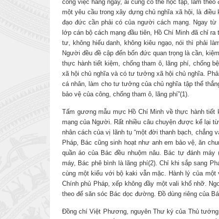
công việc hàng ngày, ai cũng có thể học tập, làm theo
một yêu cầu trong xây dựng chủ nghĩa xã hội, là điều
đạo đức cần phải có của người cách mạng. Ngay từ
lớp cán bộ cách mạng đầu tiên, Hồ Chí Minh đã chỉ ra
tư, không hiếu danh, không kiêu ngạo, nói thì phải làm
Người đều đề cập đến bốn đức quan trọng là cần, kiệm,
thực hành tiết kiệm, chống tham ô, lãng phí, chống b
xã hội chủ nghĩa và có tư tưởng xã hội chủ nghĩa. Phả
cá nhân, làm cho tư tưởng của chủ nghĩa tập thể thắng
bảo vệ của công, chống tham ô, lãng phí”(1).
Tấm gương mẫu mực Hồ Chí Minh về thực hành tiết ki
mạng của Người. Rất nhiều câu chuyện được kể lại t
nhân cách của vị lãnh tụ “một đời thanh bạch, chẳng v
Pháp, Bác cũng sinh hoạt như anh em bảo vệ, ăn chun
quần áo của Bác đều nhuộm nâu. Bác tự đánh máy (
máy, Bác phê bình là lãng phí(2). Chỉ khi sắp sang 
cùng một kiểu với bộ kaki vẫn mặc. Hành lý của một 
Chính phủ Pháp, xếp không đầy một vali khổ nhỡ. Ngoà
theo để săn sóc Bác dọc đường. Đồ dùng riêng của Bác
Đồng chí Việt Phương, nguyên Thư ký của Thủ tướng 