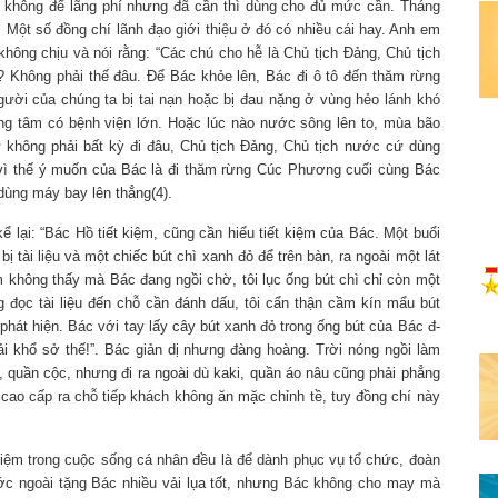
yết không để lãng phí nhưng đã cần thì dùng cho đủ mức cần. Tháng
Một số đồng chí lãnh đạo giới thiệu ở đó có nhiều cái hay. Anh em
hông chịu và nói rằng: “Các chú cho hễ là Chủ tịch Đảng, Chủ tịch
? Không phải thế đâu. Để Bác khỏe lên, Bác đi ô tô đến thăm rừng
gười của chúng ta bị tai nạn hoặc bị đau nặng ở vùng hẻo lánh khó
ng tâm có bệnh viện lớn. Hoặc lúc nào nước sông lên to, mùa bão
 không phải bất kỳ đi đâu, Chủ tịch Đảng, Chủ tịch nước cứ dùng
 vì thế ý muốn của Bác là đi thăm rừng Cúc Phương cuối cùng Bác
ùng máy bay lên thẳng(4).
lại: “Bác Hồ tiết kiệm, cũng cần hiểu tiết kiệm của Bác. Một buổi
ị tài liệu và một chiếc bút chì xanh đỏ để trên bàn, ra ngoài một lát
m không thấy mà Bác đang ngồi chờ, tôi lục ống bút chì chỉ còn một
đọc tài liệu đến chỗ cần đánh dấu, tôi cẩn thận cầm kín mẩu bút
 phát hiện. Bác với tay lấy cây bút xanh đỏ trong ống bút của Bác đ­
i khổ sở thế!”. Bác giản dị nhưng đàng hoàng. Trời nóng ngồi làm
 quần cộc, nhưng đi ra ngoài dù kaki, quần áo nâu cũng phải phẳng
 cao cấp ra chỗ tiếp khách không ăn mặc chỉnh tề, tuy đồng chí này
 kiệm trong cuộc sống cá nhân đều là để dành phục vụ tổ chức, đoàn
c ngoài tặng Bác nhiều vải lụa tốt, nhưng Bác không cho may mà