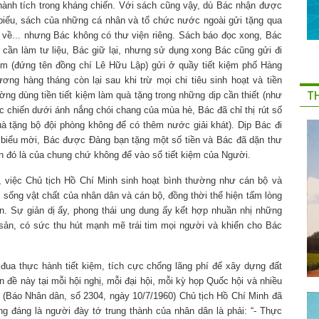
hành tích trong kháng chiến. Với sách cũng vậy, dù Bác nhận được
i biếu, sách của những cá nhân và tổ chức nước ngoài gửi tặng qua
 về... nhưng Bác không có thư viện riêng. Sách báo đọc xong, Bác
cần làm tư liệu, Bác giữ lại, nhưng sử dụng xong Bác cũng gửi đi
ệm (đứng tên đồng chí Lê Hữu Lập) gửi ở quầy tiết kiệm phố Hàng
ơng hàng tháng còn lại sau khi trừ mọi chi tiêu sinh hoạt và tiền
T
ng dùng tiền tiết kiệm làm quà tặng trong những dịp cần thiết (như
c chiến dư­ới ánh nắng chói chang của mùa hè, Bác đã chỉ thị rút số
uà tặng bộ đội phòng không để có thêm nước giải khát). Dịp Bác đi
 biểu mời, Bác được Đảng bạn tặng một số tiền và Bác đã dặn thư
ền đó là của chung chứ không để vào sổ tiết kiệm của Người.
đó, việc Chủ tịch Hồ Chí Minh sinh hoạt bình thường như cán bộ và
ời sống vật chất của nhân dân và cán bộ, đồng thời thể hiện tấm lòng
n. Sự giản dị ấy, phong thái ung dung ấy kết hợp nhuần nhị những
sản, có sức thu hút mạnh mẽ trái tim mọi người và khiến cho Bác
 đua thực hành tiết kiệm, tích cực chống lãng phí để xây dựng đất
ề này tại mỗi hội nghị, mỗi đại hội, mỗi kỳ họp Quốc hội và nhiều
hật (Báo Nhân dân, số 2304, ngày 10/7/1960) Chủ tịch Hồ Chí Minh đã
ng đáng là người đày tớ trung thành của nhân dân là phải: “- Thực