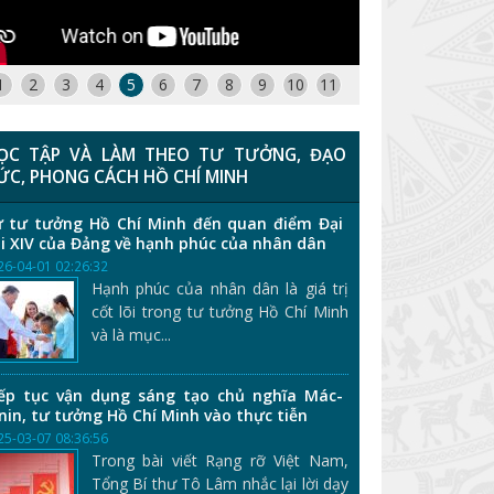
1
2
3
4
5
6
7
8
9
10
11
ỌC TẬP VÀ LÀM THEO TƯ TƯỞNG, ĐẠO
ỨC, PHONG CÁCH HỒ CHÍ MINH
 tư tưởng Hồ Chí Minh đến quan điểm Đại
i XIV của Đảng về hạnh phúc của nhân dân
26-04-01 02:26:32
Hạnh phúc của nhân dân là giá trị
cốt lõi trong tư tưởng Hồ Chí Minh
và là mục...
ếp tục vận dụng sáng tạo chủ nghĩa Mác-
nin, tư tưởng Hồ Chí Minh vào thực tiễn
25-03-07 08:36:56
Trong bài viết Rạng rỡ Việt Nam,
Tổng Bí thư Tô Lâm nhắc lại lời dạy