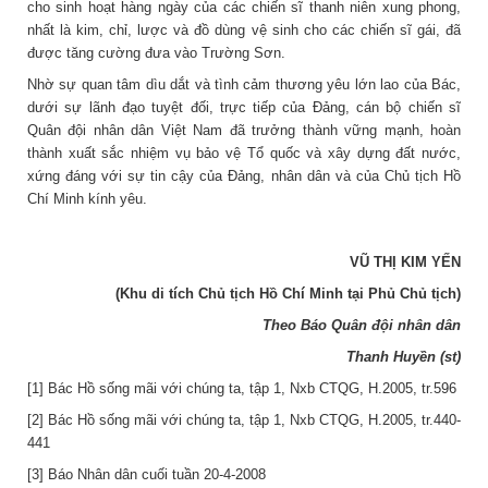
cho sinh hoạt hàng ngày của các chiến sĩ thanh niên xung phong,
nhất là kim, chỉ, lược và đồ dùng vệ sinh cho các chiến sĩ gái, đã
được tăng cường đưa vào Trường Sơn.
Nhờ sự quan tâm dìu dắt và tình cảm thương yêu lớn lao của Bác,
dưới sự lãnh đạo tuyệt đối, trực tiếp của Đảng, cán bộ chiến sĩ
Quân đội nhân dân Việt Nam đã trưởng thành vững mạnh, hoàn
thành xuất sắc nhiệm vụ bảo vệ Tổ quốc và xây dựng đất nước,
xứng đáng với sự tin cậy của Đảng, nhân dân và của Chủ tịch Hồ
Chí Minh kính yêu.
VŨ THỊ KIM YẾN
(Khu di tích Chủ tịch Hồ Chí Minh tại Phủ Chủ tịch)
Theo Báo Quân đội nhân dân
Thanh Huyền (st)
[1] Bác Hồ sống mãi với chúng ta, tập 1, Nxb CTQG, H.2005, tr.596
[2] Bác Hồ sống mãi với chúng ta, tập 1, Nxb CTQG, H.2005, tr.440-
441
[3] Báo Nhân dân cuối tuần 20-4-2008