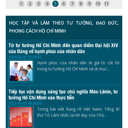
1
2
3
4
5
6
7
8
9
10
11
HỌC TẬP VÀ LÀM THEO TƯ TƯỞNG, ĐẠO ĐỨC,
PHONG CÁCH HỒ CHÍ MINH
Từ tư tưởng Hồ Chí Minh đến quan điểm Đại hội XIV
của Đảng về hạnh phúc của nhân dân
2026-04-01 02:26:32
Hạnh phúc của nhân dân là giá trị cốt lõi
trong tư tưởng Hồ Chí Minh và là mục...
Tiếp tục vận dụng sáng tạo chủ nghĩa Mác-Lênin, tư
tưởng Hồ Chí Minh vào thực tiễn
2025-03-07 08:36:56
Trong bài viết Rạng rỡ Việt Nam, Tổng Bí
thư Tô Lâm nhắc lại lời dạy của Chủ...