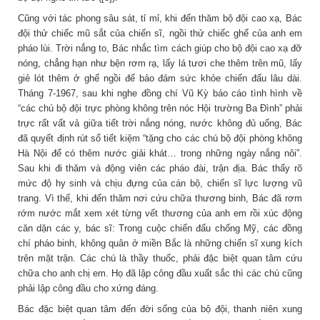
Cũng với tác phong sâu sát, tỉ mỉ, khi đến thăm bộ đội cao xạ, Bác
đội thử chiếc mũ sắt của chiến sĩ, ngồi thử chiếc ghế của anh em
pháo lùi. Trời nắng to, Bác nhắc tìm cách giúp cho bộ đội cao xạ đỡ
nóng, chẳng hạn như bện rơm rạ, lấy lá tươi che thêm trên mũ, lấy
giẻ lót thêm ở ghế ngồi để bảo đảm sức khỏe chiến đấu lâu dài.
Tháng 7-1967, sau khi nghe đồng chí Vũ Kỳ báo cáo tình hình về
“các chú bộ đội trực phòng không trên nóc Hội trường Ba Đình” phải
trực rất vất vả giữa tiết trời nắng nóng, nước không đủ uống, Bác
đã quyết định rút sổ tiết kiệm “tặng cho các chú bộ đội phòng không
Hà Nội để có thêm nước giải khát… trong những ngày nắng nôi”.
Sau khi đi thăm và động viên các pháo đài, trận địa. Bác thấy rõ
mức độ hy sinh và chịu đựng của cán bộ, chiến sĩ lực lượng vũ
trang. Vì thế, khi đến thăm nơi cứu chữa thương binh, Bác đã rơm
rớm nước mắt xem xét từng vết thương của anh em rồi xúc động
căn dặn các y, bác sĩ: Trong cuộc chiến đấu chống Mỹ, các đồng
chí pháo binh, không quân ở miền Bắc là những chiến sĩ xung kích
trên mặt trận. Các chú là thầy thuốc, phải đặc biệt quan tâm cứu
chữa cho anh chị em. Họ đã lập công đầu xuất sắc thì các chú cũng
phải lập công đầu cho xứng đáng.
Bác đặc biệt quan tâm đến đời sống của bộ đội, thanh niên xung