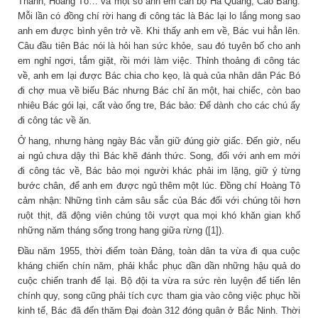
Thanh, Hoàng Tô… và một số anh em cán bộ Hà Quảng, Cao Bằng.
Mỗi lần có đồng chí rời hang đi công tác là Bác lại lo lắng mong sao
anh em được bình yên trở về. Khi thấy anh em về, Bác vui hẳn lên.
Câu đầu tiên Bác nói là hỏi han sức khỏe, sau đó tuyên bố cho anh
em nghỉ ngơi, tắm giặt, rồi mới làm việc. Thỉnh thoảng đi công tác
về, anh em lại được Bác chia cho kẹo, là quà của nhân dân Pác Bó
đi chợ mua về biếu Bác nhưng Bác chỉ ăn một, hai chiếc, còn bao
nhiêu Bác gói lại, cất vào ống tre, Bác bảo: Để dành cho các chú ấy
đi công tác về ăn.
Ở hang, nhưng hàng ngày Bác vẫn giữ đúng giờ giấc. Đến giờ, nếu
ai ngủ chưa dậy thì Bác khẽ đánh thức. Song, đối với anh em mới
đi công tác về, Bác bảo mọi người khác phải im lặng, giữ ý từng
bước chân, để anh em được ngủ thêm một lúc. Đồng chí Hoàng Tô
cảm nhận: Những tình cảm sâu sắc của Bác đối với chúng tôi hơn
ruột thịt, đã động viên chúng tôi vượt qua mọi khó khăn gian khổ
những năm tháng sống trong hang giữa rừng ([1]).
Đầu năm 1955, thời điểm toàn Đảng, toàn dân ta vừa đi qua cuộc
kháng chiến chín năm, phải khắc phục dần dần những hậu quả do
cuộc chiến tranh để lại. Bộ đội ta vừa ra sức rèn luyện để tiến lên
chính quy, song cũng phải tích cực tham gia vào công việc phục hồi
kinh tế, Bác đã đến thăm Đại đoàn 312 đóng quân ở Bắc Ninh. Thời