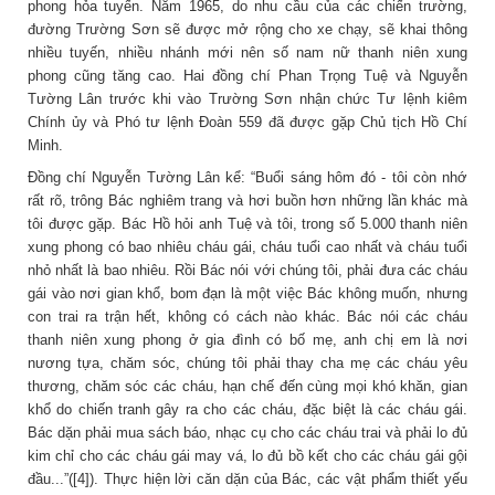
phong hỏa tuyến. Năm 1965, do nhu cầu của các chiến trường,
đường Trường Sơn sẽ được mở rộng cho xe chạy, sẽ khai thông
nhiều tuyến, nhiều nhánh mới nên số nam nữ thanh niên xung
phong cũng tăng cao. Hai đồng chí Phan Trọng Tuệ và Nguyễn
Tường Lân trước khi vào Trường Sơn nhận chức Tư lệnh kiêm
Chính ủy và Phó tư lệnh Đoàn 559 đã được gặp Chủ tịch Hồ Chí
Minh.
Đồng chí Nguyễn Tường Lân kể: “Buổi sáng hôm đó - tôi còn nhớ
rất rõ, trông Bác nghiêm trang và hơi buồn hơn những lần khác mà
tôi được gặp. Bác Hồ hỏi anh Tuệ và tôi, trong số 5.000 thanh niên
xung phong có bao nhiêu cháu gái, cháu tuổi cao nhất và cháu tuổi
nhỏ nhất là bao nhiêu. Rồi Bác nói với chúng tôi, phải đưa các cháu
gái vào nơi gian khổ, bom đạn là một việc Bác không muốn, nhưng
con trai ra trận hết, không có cách nào khác. Bác nói các cháu
thanh niên xung phong ở gia đình có bố mẹ, anh chị em là nơi
nương tựa, chăm sóc, chúng tôi phải thay cha mẹ các cháu yêu
thương, chăm sóc các cháu, hạn chế đến cùng mọi khó khăn, gian
khổ do chiến tranh gây ra cho các cháu, đặc biệt là các cháu gái.
Bác dặn phải mua sách báo, nhạc cụ cho các cháu trai và phải lo đủ
kim chỉ cho các cháu gái may vá, lo đủ bồ kết cho các cháu gái gội
đầu...”([4]). Thực hiện lời căn dặn của Bác, các vật phẩm thiết yếu