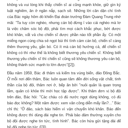
không và vui lòng khi thấy chiến sĩ ai cũng mạnh khỏe, giữ gìn kỷ
luật nghiêm, ăn ở ngăn nắp, sạch sẽ. Những lời căn dặn chí tình
của Bác ngày hôm đó khiến Đại đoàn trưởng Đàm Quang Trung nhớ
mãi: “Ta tuy còn nghèo, nhưng cán bộ đừng ỉ vào cái nghèo mà lơ
là việc chăm sóc bộ đội, phải tìm mọi cách khắc phục, bớt được
khó khăn, vất vả cho chiến sĩ được phần nào tốt phần ấy. Có một
miếng ngon cùng chia sẻ ngọt bùi thì tình cảm cán bộ, chiến sĩ càng
thêm thương yêu, gắn bó. Có ít mà cán bộ hưởng cả, để chiến sĩ
không có thì như thế là không biết thương yêu chiến sĩ. Không biết
thương yêu chiến sĩ thì chiến sĩ cũng sẽ không thương yêu cán bộ,
không thành sức mạnh to lớn được”([2]).
Đầu năm 1959, Bác đi thăm và kiểm tra vùng biển, đảo Đông Bắc.
Ở mỗi nơi đến thăm, Bác luôn quan tâm đến đời sống vật chất, tinh
thần của bộ đội, thăm nơi ở, bếp ăn bởi "nuôi quân là quan trọng
lắm, quân có khỏe thì mới học tập được". Khi thăm đơn vị bộ đội
trên đảo, Bác hỏi: "Các cháu có đủ nước ngọt dùng không, có đủ
báo đọc không? Một năm được xem văn công diễn mấy lần?...” Bác
chỉ thị: “Ở đảo, sách báo hiếm vì vận chuyển khó khăn. Báo đến
không được thì dùng đài nghe tin. Phải bảo đảm thường xuyên cho
bộ đội được nghe tin tức, tình hình". Bác còn hứa gửi tặng đài để
bộ đội nghe tin tức ([3]).