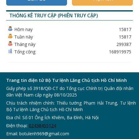
THỐNG KÊ TRUY CẬP (PHIÊN TRUY CẬP)
Hôm nay
15817
Tuần này
15817
Tháng này
299387
Tổng cộng
168919975
Trang tin điện tử Bộ Tư lệnh Lăng Chủ tịch Hồ Chí Minh
Giấy phép số 3918/QĐ-CT do Tổng cục Chính trị Quân đội nhân
dân Việt Nam cấp ngày 08/10/2025
Chịu trách nhiệm chính: Thiếu tướng Phạm Hải Trung, Tư lệnh
Bộ Tư lệnh Lăng Chủ tịch Hồ Chí Minh
Địa chỉ: Số 01 Ông Ích Khiêm, Ba Đình, Hà Nội
Điện thoại:
0243
8455124
Email:
botulenh969@gmail.com