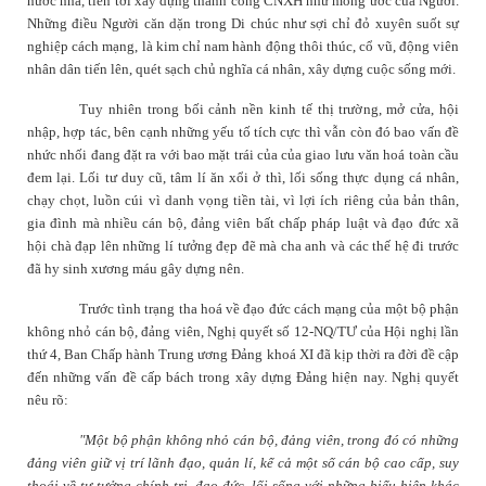
nước nhà, tiến tới xây dựng thành công CNXH như mong ước của Người.
Những điều Người căn dặn trong
Di chúc
như sợi chỉ đỏ xuyên suốt sự
nghiệp cách mạng, là kim chỉ nam hành động thôi thúc, cổ vũ, động viên
nhân dân tiến lên, quét sạch chủ nghĩa cá nhân, xây dựng cuộc sống mới.
Tuy nhiên trong bối cảnh nền kinh tế thị trường, mở cửa, hội
nhập, hợp tác, bên cạnh những yếu tố tích cực thì vẫn còn đó bao vấn đề
nhức nhối đang đặt ra với bao mặt trái của của giao lưu văn hoá toàn cầu
đem lại. Lối tư duy cũ, tâm lí ăn xổi ở thì, lối sống thực dụng cá nhân,
chạy chọt, luồn cúi vì danh vọng tiền tài, vì lợi ích riêng của bản thân,
gia đình mà nhiều cán bộ, đảng viên bất chấp pháp luật và đạo đức xã
hội chà đạp lên những lí tưởng đẹp đẽ mà cha anh và các thế hệ đi trước
đã hy sinh xương máu gây dựng nên.
Trước tình trạng tha hoá về đạo đức cách mạng của một bộ phận
không nhỏ cán bộ, đảng viên, Nghị quyết số 12-NQ/TƯ của Hội nghị lần
thứ 4, Ban Chấp hành Trung ương Đảng khoá XI đã kịp thời ra đời đề cập
đến những vấn đề cấp bách trong xây dựng Đảng hiện nay. Nghị quyết
nêu rõ:
"Một bộ phận không nhỏ cán bộ, đảng viên, trong đó có những
đảng viên giữ vị trí lãnh đạo, quản lí, kể cả một số cán bộ cao cấp, suy
thoái về tư tưởng chính trị, đạo đức, lối sống với những biểu hiện khác