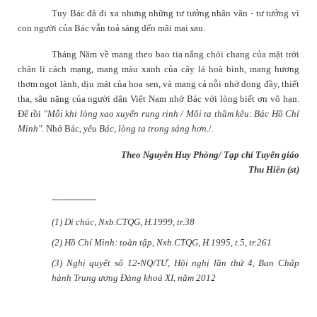
Tuy Bác đã đi xa nhưng những tư tưởng nhân văn - tư tưởng vì
con người của Bác vẫn toả sáng đến mãi mai sau.
Tháng Năm về mang theo bao tia nắng chói chang của mặt trời
chân lí cách mạng, mang màu xanh của cây lá hoà bình, mang hương
thơm ngọt lành, dịu mát của hoa sen, và mang cả nỗi nhớ đong đầy, thiết
tha, sâu nặng của người dân Việt Nam nhớ Bác với lòng biết ơn vô hạn.
Để rồi "
Mỗi khi lòng xao xuyến rung rinh / Môi ta thầm kêu: Bác Hồ Chí
Minh".
Nhớ Bác,
yêu Bác, lòng ta trong sáng hơn
./.
Theo Nguyễn Huy Phòng/ Tạp chí Tuyên giáo
Thu Hiền (st)
_________
(1) Di chúc, Nxb.CTQG, H.1999, tr.38
(2) Hồ Chí Minh: toàn tập, Nxb.CTQG, H.1995, t.5, tr.261
(3) Nghị quyết số 12-NQ/TƯ, Hội nghị lần thứ 4, Ban Chấp
hành Trung ương Đảng khoá XI, năm 2012