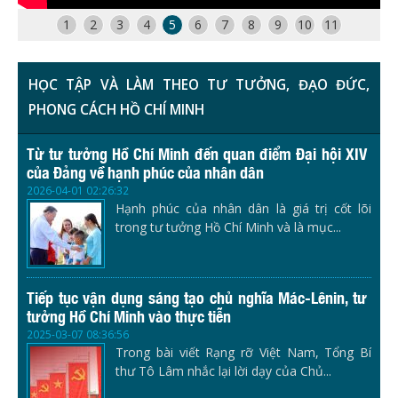
1
2
3
4
5
6
7
8
9
10
11
HỌC TẬP VÀ LÀM THEO TƯ TƯỞNG, ĐẠO ĐỨC,
PHONG CÁCH HỒ CHÍ MINH
Từ tư tưởng Hồ Chí Minh đến quan điểm Đại hội XIV
của Đảng về hạnh phúc của nhân dân
2026-04-01 02:26:32
Hạnh phúc của nhân dân là giá trị cốt lõi
trong tư tưởng Hồ Chí Minh và là mục...
Tiếp tục vận dụng sáng tạo chủ nghĩa Mác-Lênin, tư
tưởng Hồ Chí Minh vào thực tiễn
2025-03-07 08:36:56
Trong bài viết Rạng rỡ Việt Nam, Tổng Bí
thư Tô Lâm nhắc lại lời dạy của Chủ...