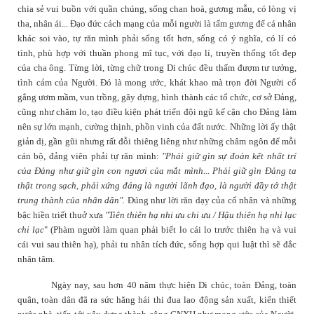
chia sẻ vui buồn với quần chúng, sống chan hoà, gương mẫu, có lòng vị
tha, nhân ái... Đạo đức cách mạng của mỗi người là tấm gương để cá nhân
khác soi vào, tự răn mình phải sống tốt hơn, sống có ý nghĩa, có lí có
tình, phù hợp với thuần phong mĩ tục, với đạo lí, truyền thống tốt đẹp
của cha ông. Từng lời, từng chữ trong
Di chúc
đều thấm đượm tư tưởng,
tình cảm của Người. Đó là mong ước, khát khao mà trọn đời Người cố
gắng ươm mầm, vun trồng, gây dựng, hình thành các tổ chức, cơ sở Đảng,
cũng như chăm lo, tạo điều kiện phát triển đội ngũ kế cận cho Đảng làm
nên sự lớn mạnh, cường thịnh, phồn vinh của đất nước. Những lời ấy thật
giản dị, gần gũi nhưng rất đỗi thiêng liêng như những châm ngôn để mỗi
cán bộ, đảng viên phải tự răn mình:
"Phải giữ gìn sự đoàn kết nhất trí
của Đảng như giữ gìn con ngươi của mắt mình... Phải giữ gìn Đảng ta
thật trong sạch, phải xứng đáng là người lãnh đạo, là người đầy tớ thật
trung thành của nhân dân".
Đúng như lời răn dạy của cổ nhân và những
bậc hiền triết thuở xưa
"Tiên thiên hạ nhi ưu chi ưu / Hậu thiên hạ nhi lạc
chi lạc
" (Phàm người làm quan phải biết lo cái lo trước thiên hạ và vui
cái vui sau thiên hạ), phải tu nhân tích đức, sống hợp qui luật thì sẽ
đắc
nhân tâm
.
Ngày nay, sau hơn 40 năm thực hiện
Di chúc
, toàn Đảng, toàn
quân, toàn dân đã ra sức hăng hái thi đua lao động sản xuất, kiến thiết