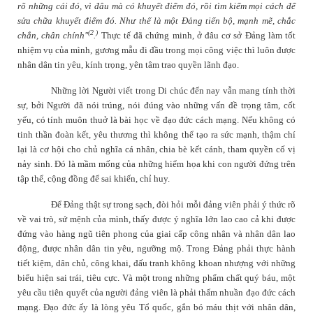
rõ những cái đó, vì đâu mà có khuyết điểm đó, rồi tìm kiếm mọi cách để
sửa chữa khuyết điểm đó. Như thế là một Đảng tiến bộ, mạnh mẽ, chắc
(2
)
chắn, chân chính"
.
Thực tế đã chứng minh, ở đâu cơ sở Đảng làm tốt
nhiệm vụ của mình, gương mẫu đi đầu trong mọi công việc thì luôn được
nhân dân tin yêu, kính trọng, yên tâm trao quyền lãnh đạo.
Những lời Người viết trong
Di chúc
đến nay vẫn mang tính thời
sự, bởi Người đã nói trúng, nói đúng vào những vấn đề trọng tâm, cốt
yếu, có tính muôn thuở là
bài học về đạo đức cách mạng
. Nếu không có
tinh thần đoàn kết, yêu thương thì không thể tạo ra sức mạnh, thậm chí
lại là cơ hội cho chủ nghĩa cá nhân, chia bè kết cánh, tham quyền cố vị
nảy sinh. Đó là mầm mống của những hiểm họa khi con người đứng trên
tập thể, cộng đồng để sai khiến, chỉ huy.
Để Đảng thật sự trong sạch, đòi hỏi mỗi đảng viên phải ý thức rõ
về vai trò, sứ mệnh của mình, thấy được ý nghĩa lớn lao cao cả khi được
đứng vào hàng ngũ tiên phong của giai cấp công nhân và nhân dân lao
động, được nhân dân tin yêu, ngưỡng mộ. Trong Đảng phải thực hành
tiết kiệm, dân chủ, công khai, đấu tranh không khoan nhượng với những
biểu hiện sai trái, tiêu cực. Và một trong những phẩm chất quý báu, một
yêu cầu tiên quyết của người đảng viên là phải thấm nhuần đạo đức cách
mạng. Đạo đức ấy là lòng yêu Tổ quốc, gắn bó máu thịt với nhân dân,