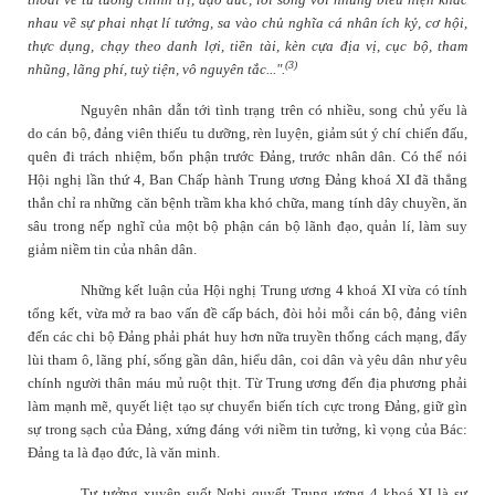
nhau về sự phai nhạt lí tưởng, sa vào chủ nghĩa cá nhân ích kỷ, cơ hội,
thực dụng, chạy theo danh lợi, tiền tài, kèn cựa địa vị, cục bộ, tham
(3)
nhũng, lãng phí, tuỳ tiện, vô nguyên tắc...".
Nguyên nhân dẫn tới tình trạng trên có nhiều, song chủ yếu là
do cán bộ, đảng viên thiếu tu dưỡng, rèn luyện, giảm sút ý chí chiến đấu,
quên đi trách nhiệm, bổn phận trước Đảng, trước nhân dân. Có thể nói
Hội nghị lần thứ 4, Ban Chấp hành Trung ương Đảng khoá XI đã thẳng
thắn chỉ ra những căn bệnh trầm kha khó chữa, mang tính dây chuyền, ăn
sâu trong nếp nghĩ của một bộ phận cán bộ lãnh đạo, quản lí, làm suy
giảm niềm tin của nhân dân.
Những kết luận của Hội nghị Trung ương 4 khoá XI vừa có tính
tổng kết, vừa mở ra bao vấn đề cấp bách, đòi hỏi mỗi cán bộ, đảng viên
đến các chi bộ Đảng phải phát huy hơn nữa truyền thống cách mạng, đẩy
lùi tham ô, lãng phí, sống gần dân, hiểu dân, coi dân và yêu dân như yêu
chính người thân máu mủ ruột thịt. Từ Trung ương đến địa phương phải
làm mạnh mẽ, quyết liệt tạo sự chuyển biến tích cực trong Đảng, giữ gìn
sự trong sạch của Đảng, xứng đáng với niềm tin tưởng, kì vọng của Bác:
Đảng ta là đạo đức, là văn minh.
Tư tưởng xuyên suốt Nghị quyết Trung ương 4 khoá XI là sự