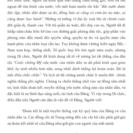
nỗi nước nhà, Người đã kinh qua bao thăng trầm sóng gió, bôn ba hải
ngoại để tìm
hình của nước,
với một ham muốn tột bậc "
đất nước được
độc lập, nhân dân được tự do, đồng bào ai cũng có cơm ăn áo mặc, ai
cũng được học hành"
. Những tư tưởng vĩ đại ấy toát lên từ chính cuộc
đời giản dị, thanh cao. Với bộ quần áo kaki, đôi dép cao su, Người đã đi
khắp năm châu bốn bể tìm con đường giải phóng dân tộc, góp phần vào
phong trào đấu tranh đòi quyền sống, quyền tự do và quyền mưu cầu
hạnh phúc của nhân loại cần lao. Tuy không được chứng kiến ngày Bắc -
Nam sum họp, thống nhất,
Tổ quốc bay lên bát ngát mùa xuân
, nhưng
trong
Di chúc
, Người đã hình dung rất rõ về tương lai tất thắng của dân
tộc
"Cuộc chống Mỹ cứu nước của nhân dân ta dù phải kinh qua gian
khổ, hy sinh nhiều hơn nữa, song nhất định thắng lợi hoàn toàn. Đó là
một điều chắc chắn"
. Và lịch sử đã chứng minh chân lí muôn đời: chính
nghĩa thắng phi nghĩa. Chúng ta chiến thắng nhờ vào sự đồng tâm nhất
trí, tinh thần đoàn kết, truyền thống yêu nước nồng nàn của nhân dân, và
đặc biệt là sự lãnh đạo sáng suốt, tài tình của Đảng. Vì vậy trong
Di chúc
,
điều đầu tiên Người căn dặn là vấn đề về Đảng. Người viết:
"Đoàn kết là một truyền thống cực kỳ quý báu của Đảng và của
nhân dân ta. Các đồng chí từ Trung ương đến các chi bộ cần phải giữ gìn
sự đoàn kết nhất trí của Đảng như giữ gìn con ngươi của mắt mình.