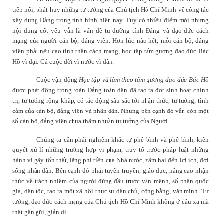
tiếp nối, phát huy những tư tưởng của Chủ tịch Hồ Chí Minh về công tác
xây dựng Đảng trong tình hình hiện nay. Tuy có nhiều điểm mới nhưng
nội dung cốt yếu vẫn là vấn đề tu dưỡng tính Đảng và đạo đức cách
mạng của người cán bộ, đảng viên. Hơn lúc nào hết, mỗi cán bộ, đảng
viên phải nêu cao tinh thần cách mạng, học tập tấm gương đạo đức Bác
Hồ vĩ đại:
Cả cuộc đời vì nước vì dân.
Cuộc vận động
Học tập và làm theo tấm gương đạo đức Bác Hồ
được phát động trong toàn Đảng toàn dân đã tạo ra đợt sinh hoạt chính
trị, tư tưởng rộng khắp, có tác động sâu sắc tới nhận thức, tư tưởng, tình
cảm của cán bộ, đảng viên và nhân dân. Nhưng bên cạnh đó vẫn còn một
số cán bộ, đảng viên chưa thấm nhuần tư tưởng của Người.
Chúng ta cần phải nghiêm khắc tự phê bình và phê bình, kiên
quyết xử lí những trường hợp vi phạm, truy tố trước pháp luật những
hành vi gây tổn thất, lãng phí tiền của Nhà nước, xâm hại đến lợi ích, đời
sống nhân dân. Bên cạnh đó phải tuyên truyền, giáo dục, nâng cao nhận
thức về trách nhiệm của người đứng đầu trước vận mệnh, số phận quốc
gia, dân tộc, tạo ra một xã hội thực sự dân chủ, công bằng, văn minh. Tư
tưởng, đạo đức cách mạng của Chủ tịch Hồ Chí Minh không ở đâu xa mà
thật gần gũi, giản dị.