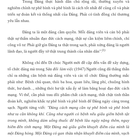
Trong Đảng thực hành dân chủ rộng rãi, thường xuyên và
nghiêm chỉnh tự phê bình và phê bình là cách tốt nhất để củng cố và phát
triển sự đoàn kết và thống nhất của Đảng. Phải có tình đồng chí thương
yêu lẫn nhau.
Đảng ta là một đảng cầm quyền. Mỗi đảng viên và cán bộ phải
thật sự thấm nhuần đạo đức cách mạng, thật sự cần kiệm liêm chính, chí
công vô tư. Phải giữ gìn Đảng ta thật trong sạch, phải xứng đáng là người
(1)
lãnh đạo, là người đầy tớ thật trung thành của nhân dân".
Không chỉ đến
Di chúc
Người mới đề cập đến vấn đề xây dựng,
tổ chức đảng mà trong
Sửa đổi làm việc
(1947)
Người cũng đã thẳng thắn
chỉ ra những căn bệnh mà đảng viên và các tổ chức Đảng thường mắc
phải như: Bệnh chủ quan, thói ba hoa, quan liêu, lãng phí, chuộng hình
thức, hư danh..., những thói hư tật xấu ấy sẽ làm băng hoại đạo đức cách
mạng. Vì thế, cần phải trau dồi phẩm chất cách mạng, thắt chặt tinh thần
đoàn kết, nghiêm khắc tự phê bình và phê bình để Đảng ngày càng trong
sạch. Người từng viết:
"Đảng cách mạng cần tự phê bình và phê bình
như ta cần không khí. Cũng như người có bệnh nếu giấu giếm bệnh tật
trong mình, không dám uống thuốc để bệnh lâu ngày nặng thêm, nguy
hiểm đến tính mạng. Một Đảng mà giấu giếm khuyết điểm của mình là
một Đảng hỏng. Một Đảng có gan thừa nhận khuyết điểm của mình, vạch