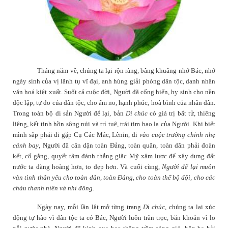
Tháng năm về, chúng ta lại rộn ràng, bâng khuâng nhớ Bác, nhớ
ngày sinh của vị lãnh tụ vĩ đại, anh hùng giải phóng dân tộc, danh nhân
văn hoá kiệt xuất. Suốt cả cuộc đời, Người đã cống hiến, hy sinh cho nền
độc lập, tự do của dân tộc, cho ấm no, hạnh phúc, hoà bình của nhân dân.
Trong toàn bộ di sản Người để lại, bản
Di chúc
có giá trị bất tử, thiêng
liêng, kết tinh hồn sông núi và trí tuệ, trái tim bao la của Người. Khi biết
mình sắp phải đi gặp Cụ Các Mác, Lênin, đi
vào cuộc trường chinh nhẹ
cánh bay
, Người đã căn dặn toàn Đảng, toàn quân, toàn dân phải đoàn
kết, cố gắng, quyết tâm đánh thắng giặc Mỹ xâm lược để xây dựng đất
nước ta đàng hoàng hơn, to đẹp hơn. Và cuối cùng,
Người để lại muôn
vàn tình thân yêu cho toàn dân, toàn Đảng, cho toàn thể bộ đội, cho các
cháu thanh niên và nhi đồng.
Ngày nay, mỗi lần lật mở từng trang
Di chúc
, chúng ta lại xúc
động tự hào vì dân tộc ta có Bác, Người luôn trằn trọc, băn khoăn vì lo