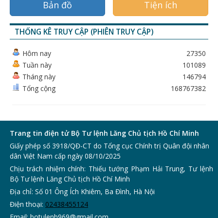
Bản đồ
Tiện ích
THỐNG KÊ TRUY CẬP (PHIÊN TRUY CẬP)
Hôm nay
27350
Tuần này
101089
Tháng này
146794
Tổng cộng
168767382
Trang tin điện tử Bộ Tư lệnh Lăng Chủ tịch Hồ Chí Minh
Giấy phép số 3918/QĐ-CT do Tổng cục Chính trị Quân đội nhân
dân Việt Nam cấp ngày 08/10/2025
Chịu trách nhiệm chính: Thiếu tướng Phạm Hải Trung, Tư lệnh
Bộ Tư lệnh Lăng Chủ tịch Hồ Chí Minh
Địa chỉ: Số 01 Ông Ích Khiêm, Ba Đình, Hà Nội
Điện thoại:
0243
8455124
Email:
botulenh969@gmail.com