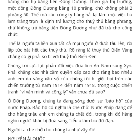
lương cho họ bằng tiền Đông Dương. Theo giá thị trường,
một đồng Đông Dương bằng 10 phrăng, chứ không phải 2
phrăng 50. Thế mà các công ty hàng hải lại làm một việc hà
lạm trắng trợn là định trả lương cho thuỷ thủ bằng phrăng,
chứ không trả bằng tiền Đông Dương như đã trả cho công
chức.
Thế là người ta liền xua tất cả mọi người ở dưới tàu lên, rồi
lập tức bắt hết các thuỷ thủ. Rõ ràng là thuỷ thủ Biển Vàng
chẳng có gì phải so bì với thuỷ thủ Biển Đen.
Chúng tôi cực lực phản đối việc đưa lính An Nam sang Xyri.
Phải chăng các nhà cầm quyền cấp cao cho rằng bao nhiêu
anh em da vàng xấu số của chúng tôi bị giết hại trên các
chiến trường từ năm 1914 đến năm 1918, trong cuộc chiến
tranh "vì văn minh và công lý" vẫn chưa đủ sao?
Ở Đông Dương, chúng ta đang sống dưới sự "bảo hộ" của
nước Pháp. Bảo hộ có nghĩa là che chở. Nước Pháp đang để
cho hàng triệu anh em chúng ta chết đói, trong khi đó hàng
nghìn người khác bị đưa sang Tiểu á làm bia đỡ đạn.
Người ta che chở cho chúng ta như vậy đó!
NGUYỄN ÁI QUỐC