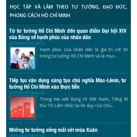
HỌC TẬP VÀ LÀM THEO TƯ TƯỞNG, ĐẠO ĐỨC,
PHONG CÁCH HỒ CHÍ MINH
Từ tư tưởng Hồ Chí Minh đến quan điểm Đại hội XIV
của Đảng về hạnh phúc của nhân dân
2026-04-01 02:26:32
Hạnh phúc của nhân dân là giá trị cốt lõi
trong tư tưởng Hồ Chí Minh và là mục...
Tiếp tục vận dụng sáng tạo chủ nghĩa Mác-Lênin, tư
tưởng Hồ Chí Minh vào thực tiễn
2025-03-07 08:36:56
Trong bài viết Rạng rỡ Việt Nam, Tổng Bí
thư Tô Lâm nhắc lại lời dạy của Chủ...
Những tư tưởng sống mãi với mùa Xuân
2025-03-07 08:21:20