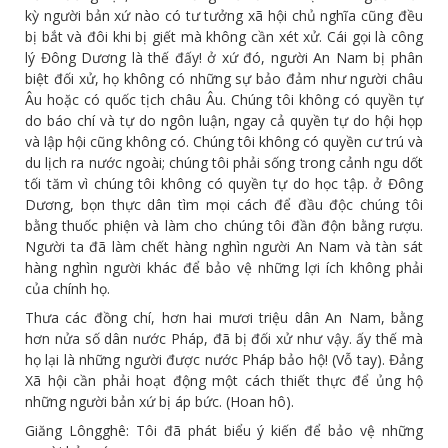
kỳ người bản xứ nào có tư tưởng xã hội chủ nghĩa cũng đều
bị bắt và đôi khi bị giết mà không cần xét xử. Cái gọi là công
lý Đông Dương là thế đấy! ở xứ đó, người An Nam bị phân
biệt đối xử, họ không có những sự bảo đảm như người châu
Âu hoặc có quốc tịch châu Âu. Chúng tôi không có quyền tự
do báo chí và tự do ngôn luận, ngay cả quyền tự do hội họp
và lập hội cũng không có. Chúng tôi không có quyền cư trú và
du lịch ra nước ngoài; chúng tôi phải sống trong cảnh ngu dốt
tối tăm vì chúng tôi không có quyền tự do học tập. ở Đông
Dương, bọn thực dân tìm mọi cách để đầu độc chúng tôi
bằng thuốc phiện và làm cho chúng tôi đần độn bằng rượu.
Người ta đã làm chết hàng nghìn người An Nam và tàn sát
hàng nghìn người khác để bảo vệ những lợi ích không phải
của chính họ.
Thưa các đồng chí, hơn hai mươi triệu dân An Nam, bằng
hơn nửa số dân nước Pháp, đã bị đối xử như vậy. ấy thế mà
họ lại là những người được nước Pháp bảo hộ! (Vỗ tay). Đảng
Xã hội cần phải hoạt động một cách thiết thực để ủng hộ
những người bản xứ bị áp bức. (Hoan hô).
Giăng Lôngghê: Tôi đã phát biểu ý kiến để bảo vệ những