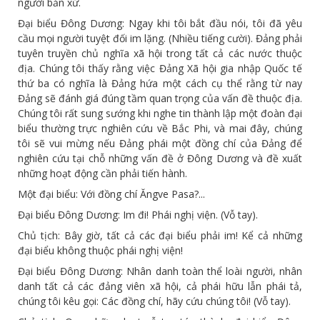
người bản xứ.
Đại biểu Đông Dương: Ngay khi tôi bắt đầu nói, tôi đã yêu
cầu mọi người tuyệt đối im lặng. (Nhiều tiếng cười). Đảng phải
tuyên truyền chủ nghĩa xã hội trong tất cả các nước thuộc
địa. Chúng tôi thấy rằng việc Đảng Xã hội gia nhập Quốc tế
thứ ba có nghĩa là Đảng hứa một cách cụ thể rằng từ nay
Đảng sẽ đánh giá đúng tầm quan trọng của vấn đề thuộc địa.
Chúng tôi rất sung sướng khi nghe tin thành lập một đoàn đại
biểu thường trực nghiên cứu về Bắc Phi, và mai đây, chúng
tôi sẽ vui mừng nếu Đảng phái một đồng chí của Đảng để
nghiên cứu tại chỗ những vấn đề ở Đông Dương và đề xuất
những hoạt động cần phải tiến hành.
Một đại biểu: Với đồng chí Ăngve Pasa?...
Đại biểu Đông Dương: Im đi! Phái nghị viện. (Vỗ tay).
Chủ tịch: Bây giờ, tất cả các đại biểu phải im! Kể cả những
đại biểu không thuộc phái nghị viện!
Đại biểu Đông Dương: Nhân danh toàn thể loài người, nhân
danh tất cả các đảng viên xã hội, cả phái hữu lẫn phái tả,
chúng tôi kêu gọi: Các đồng chí, hãy cứu chúng tôi! (Vỗ tay).