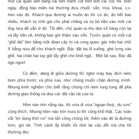
một cái quán làm bằng vài tấm tranh cột trên bốn cái cọc tre. Ban
ngày, đồng bào miền núi thường đưa chuối, sắn, mía, khoai, v,v.
treo vào đó. Khách qua đường ai muốn ăn thì cứ ăn, ăn hết bao
nhiêu, khách tự tính giá cho phải chăng và tự bỏ tiền vào một cái
ống nứa để sẵn ở đó. Tối đến, chủ quán ra thu dọn số hàng còn lại
và lấy tiền về, không bao giờ thâm vào vốn. Trước quán có một cái
“ghế dài” làm bằng một đoạn cây to và cong queo, gác trên hai chữ
X bằng nứa để cho khách ngồi. Bác đặt ba lô xuống, ghé lưng vào
ghế, hai chân hai tay giữ lấy ghế cho khỏi ngã... Một lát sau, Bác đã
ngủ ngon!
Có đêm, đang đi giữa đường thì nghe máy bay địch ném
bom phía trước và phía sau, như chúng muốn chặn đường mình.
Nhưng kinh nghiệm cho biết rằng chúng chỉ ném lung tung để phá
đường giao thông và doạ các đội vận tải của ta.
Hôm nào trời nắng ráo, thì vừa đi vừa “ngoạn thuỷ, du sơn”
cũng thích. Nhưng hôm nào trời mưa to thì cũng khổ thật. Các toán
vắt “lợi dụng thời cơ” mà tấn công chúng tôi; thêm vào đó là đường
trơn, gió rét. Tình cảnh ấy khiến tôi nhớ lại câu đối mà cha tôi
thường đọc: