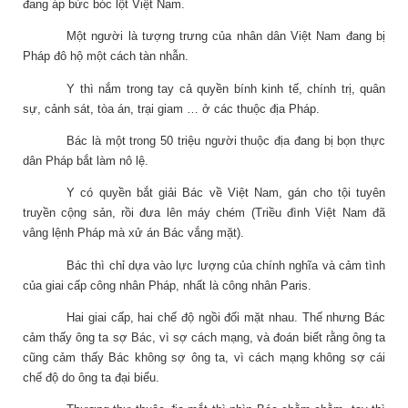
đang áp bức bóc lột Việt Nam.
Một người là tượng trưng của nhân dân Việt Nam đang bị
Pháp đô hộ một cách tàn nhẫn.
Y thì nắm trong tay cả quyền bính kinh tế, chính trị, quân
sự, cảnh sát, tòa án, trại giam … ở các thuộc địa Pháp.
Bác là một trong 50 triệu người thuộc địa đang bị bọn thực
dân Pháp bắt làm nô lệ.
Y có quyền bắt giải Bác về Việt Nam, gán cho tội tuyên
truyền cộng sản, rồi đưa lên máy chém (Triều đình Việt Nam đã
vâng lệnh Pháp mà xử án Bác vắng mặt).
Bác thì chỉ dựa vào lực lượng của chính nghĩa và cảm tình
của giai cấp công nhân Pháp, nhất là công nhân Paris.
Hai giai cấp, hai chế độ ngồi đối mặt nhau. Thế nhưng Bác
cảm thấy ông ta sợ Bác, vì sợ cách mạng, và đoán biết rằng ông ta
cũng cảm thấy Bác không sợ ông ta, vì cách mạng không sợ cái
chế độ do ông ta đại biểu.