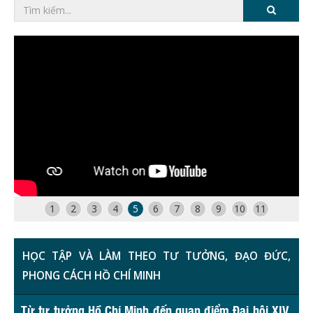
1
2
3
4
5
6
7
8
9
10
11
HỌC TẬP VÀ LÀM THEO TƯ TƯỞNG, ĐẠO ĐỨC,
PHONG CÁCH HỒ CHÍ MINH
Từ tư tưởng Hồ Chí Minh đến quan điểm Đại hội XIV