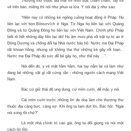
Thượng thư thuộc địa mắt thì nhìn Bác chằm chằm, tay thì
vẽ trên bàn, miệng thì nói như phun ra lửa. Y nói đại ý như sau:
“Hiện nay có những kẻ ngông cuồng hoạt động ở Pháp. Họ
liên lạc với bọn Bônsơvích ở Nga. Từ Nga họ liên lạc với Quảng
Đông và từ Quảng Đông họ liên lạc với Việt Nam. Chính phủ Pháp
biết rõ hết những dây liên lạc đó! Họ âm mưu phá rối trật tự trị an ở
Đông Dương và chống đối lại Nhà nước bảo hộ. Nước mẹ Đại Pháp
rất khoan hồng, nhưng sẽ không tha thứ những kẻ gây rối loạn...
Nước mẹ Đại Pháp đủ sức để bẻ gãy họ, như thế này …”.
Nói đến đó, y vẻ mặt hầm hầm, hai tay nắm lại và làm như
đang bẻ những vật gì rất cứng rắn - những người cách mạng Việt
Nam.
Bác cứ giữ thái độ ung dung, cứ mỉm cười, để mặc y nói.
Cái mỉm cười trước những lời đe doạ làm cho thượng thư
thuộc địa càng bực, càng sợ. Khi ông ta tạm dứt lời, Bác hỏi: “Ngài
nói xong rồi chứ?”.
Là một nhà chính trị cáo già, ông ta đổi giọng và nói một
cách ôn tồn: