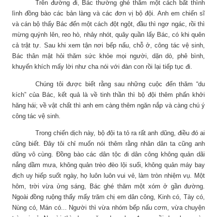
Trên đường đi, Bác thường ghé thăm một cách bất thình
lình đồng bào các bản làng và các đơn vị bộ đội. Anh em chiến sĩ
và cán bộ thấy Bác đến một cách đột ngột, đầu thì ngơ ngác, rồi thì
mừng quýnh lên, reo hò, nhảy nhót, quây quần lấy Bác, có khi quên
cả trật tự. Sau khi xem tận nơi bếp nấu, chỗ ở, công tác vệ sinh,
Bác thân mật hỏi thăm sức khỏe mọi người, dặn dò, phê bình,
khuyến khích mấy lời như cha nói với đàn con rồi lại tiếp tục đi.
Chúng tôi được biết rằng sau những cuộc đến thăm “du
kích” của Bác, kết quả là về tinh thần thì bộ đội thêm phấn khởi
hăng hái; về vật chất thì anh em càng thêm ngăn nắp và càng chú ý
công tác vệ sinh.
Trong chiến dịch này, bộ đội ta tỏ ra rất anh dũng, điều đó ai
cũng biết. Đây tôi chỉ muốn nói thêm rằng nhân dân ta cũng anh
dũng vô cùng. Đồng bào các dân tộc đi dân công không quản dãi
nắng dầm mưa, không quản trèo đèo lội suối, không quản máy bay
địch uy hiếp suốt ngày, họ luôn luôn vui vẻ, làm tròn nhiệm vụ. Một
hôm, trời vừa ửng sáng, Bác ghé thăm một xóm ở gần đường.
Ngoài đồng ruộng thấy mấy trăm chị em dân công, Kinh có, Tày có,
Nùng có, Mán có... Người thì vừa nhóm bếp nấu cơm, vừa chuyện