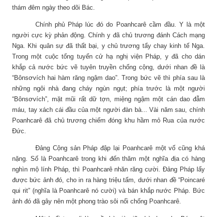
thám đêm ngày theo dõi Bác.
Chính phủ Pháp lúc đó do Poanhcarê cầm đầu. Y là một
người cực kỳ phản động. Chính y đã chủ trương đánh Cách mạng
Nga. Khi quân sự đã thất bại, y chủ trương tẩy chay kinh tế Nga.
Trong một cuộc tổng tuyển cử hạ nghị viện Pháp, y đã cho dán
khắp cả nước bức vẽ tuyên truyền chống cộng, dưới nhan đề là
“Bônsơvích hai hàm răng ngậm dao”. Trong bức vẽ thì phía sau là
những ngôi nhà đang cháy ngùn ngụt; phía trước là một người
“Bônsơvích”, mặt mũi rất dữ tợn, miệng ngậm một cán dao đẫm
máu, tay xách cái đầu của một người đàn bà... Vài năm sau, chính
Poanhcarê đã chủ trương chiếm đóng khu hầm mỏ Rua của nước
Đức.
Đảng Cộng sản Pháp đập lại Poanhcarê một vố cũng khá
nặng. Số là Poanhcarê trong khi đến thăm một nghĩa địa có hàng
nghìn mộ lính Pháp, thì Poanhcarê nhăn răng cười. Đảng Pháp lấy
được bức ảnh đó, cho in ra hàng triệu tấm, dưới nhan đề “Poincaré
qui rit” (nghĩa là Poanhcarê nó cười) và bán khắp nước Pháp. Bức
ảnh đó đã gây nên một phong trào sôi nổi chống Poanhcarê.