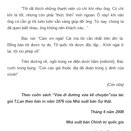
“Tôi rất thích những thanh niên có chí khí như ông. Có chí
khí là tốt, nhưng còn phải “thức thời” mới ngoan. Ồ này! khi nào
ông có cần gì tôi luôn luôn sẵn sàng giúp đỡ ông. Từ nay, chúng ta
đã quen biết nhau, ông không nên khách sáo...”.
Bác nói: “Cảm ơn ngài! Cái mà tôi cần nhất trên đời là:
Đồng bào tôi được tự do, Tổ quốc tôi được độc lập... Kính ngài ở
lại, tôi xin phép về”.
Trên đường về, ngồi trong xe điện dưới hầm (mêtơrô), Bác
cười trong bụng: “Con cáo già thuộc địa đã đoán trúng ý định của
mình!”.
(Còn nữa)
Theo
cuốn sách
“
Vừa đi đường vừa kể chuyện
”
của tác
giả T.Lan theo bản in năm 1976 của Nhà xuất bản Sự thật.
Tháng 4 năm 2008
Nhà xuất bản Chính trị quốc gia