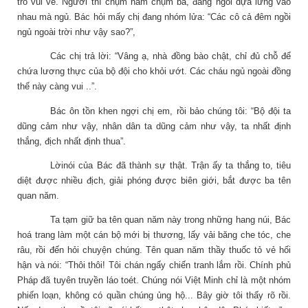
trò vui vẻ. Người thì chụm năm chụm ba, đang ngồi dựa lưng vào
nhau mà ngủ. Bác hỏi mấy chị đang nhóm lửa: “Các cô cả đêm ngồi
ngủ ngoài trời như vậy sao?”,
Các chị trả lời: “Vâng ạ, nhà đồng bào chật, chỉ đủ chỗ để
chứa lương thực của bộ đội cho khỏi ướt. Các cháu ngủ ngoài đồng
thế này càng vui ..”.
Bác ôn tồn khen ngợi chị em, rồi bảo chúng tôi: “Bộ đội ta
dũng cảm như vậy, nhân dân ta dũng cảm như vậy, ta nhất định
thắng, địch nhất định thua”.
Lờinói của Bác đã thành sự thật. Trận ấy ta thắng to, tiêu
diệt được nhiều địch, giải phóng được biên giới, bắt được ba tên
quan năm.
Ta tạm giữ ba tên quan năm này trong những hang núi, Bác
hoá trang làm một cán bộ mới bị thương, lấy vải băng che tóc, che
râu, rồi đến hỏi chuyện chúng. Tên quan năm thầy thuốc tỏ vẻ hối
hận và nói: “Thôi thôi! Tôi chán ngấy chiến tranh lắm rồi. Chính phủ
Pháp đã tuyên truyền láo toét. Chúng nói Việt Minh chỉ là một nhóm
phiến loạn, không có quần chúng ủng hộ... Bây giờ tôi thấy rõ rồi.