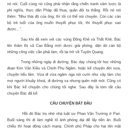
nó nói. Cuối cùng nó cũng phải nhận rằng chiến tranh xâm lược là
phi nghĩa, thực dân Pháp đã thua, quân đội ta thắng. Rồi nó nói
thêm: “Như thái độ của ông, thì tôi có thể nói chuyện. Còn các cán
bộ trẻ tuổi của ông muốn thuyết phục tôi, thì thuyết phục sao
được...”.
Sau khi đã xem xét các vùng Đông Khê và Thất Khê, Bác
lên thăm thị xã Cao Bằng mới được giải phóng, dặn
dò
cán bộ
những công việc cần phải làm, rồi lại trở về Tuyên Quang.
Trong những ngày đi đường, Bác dạy chúng tôi học những
đoạn Kim Vân Kiều và Chinh Phụ Ngâm, hoặc kể chuyện đời xưa,
chuyện tiếu lâm. Vừa đi vừa ngâm nga nói cười như vậy làm cho
mọi người khuây khoả, đi đường xa nhưng quên mệt mỏi. Cũng có
khi Bác kể chuyện cho chúng tôi nghe. Sau đây là tóm tắt câu
chuyện Bác đã kể:
CÂU CHUYỆN BẮT ĐẦU
Hồi đó Bác trọ nhờ nhà luật sư Phan Văn Trường ở Pari.
Buổi sáng thì đi làm nghề tô ảnh phóng đại để lấy tiền ăn. Buổi
chiều thì hoạt động cách mạng. Chính phủ
P
háp cho hai tên mật