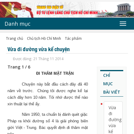
Danh mục
Toggl
navig
Trang chủ
Chủ tịch Hồ Chí Minh
Tác phẩm
Vừa đi đường vừa kể chuyện
Được đăng: 21 Tháng 11 2014
Trang 1 / 6
ĐI THĂM MẶT TRẬN
CHỈ
MỤC
Chuyện này bắt đầu cách đây đã 40
năm về trước. Chúng tôi được nghe kể lại
BÀI VIẾT
cách đây hơn 10 năm. Tôi nhớ được thế nào
xin thuật lại thế ấy.
Vừa
đi
Năm 1950, ta chuẩn bị đánh quét giặc
đường
Pháp ra khỏi đường số 4 là giải phóng biên
vừa
giới Việt - Trung. Bác quyết định đi thăm mặt
kể