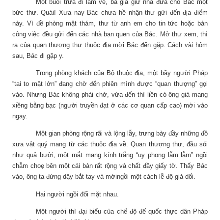
Một buổi trưa đi làm về, bà già giữ nhà đưa cho Bác một
bức thư. Quái! Xưa nay Bác chưa hề nhận thư gửi đến địa điểm
này. Vì đề phòng mật thám, thư từ anh em cho tin tức hoặc bàn
công việc đều gửi đến các nhà bạn quen của Bác. Mở thư xem, thì
ra của quan thượng thư thuộc địa mời Bác đến gặp. Cách vài hôm
sau, Bác đi gặp y.
Trong phòng khách của Bộ thuộc địa, một bầy người Pháp
“tai to mặt lớn” đang chờ đến phiên mình được “quan thượng” gọi
vào. Nhưng Bác không phải chờ, vừa đến thì liền có ông già mang
xiềng bằng bạc (người truyền đạt ở các cơ quan cấp cao) mời vào
ngay.
Một gian phòng rộng rãi và lộng lẫy, trưng bày đầy những đồ
xưa vật quý mang từ các thuộc địa về. Quan thượng thư, đầu sói
như quả bưởi, một mắt mang kính trắng “uy phong lẫm lẫm” ngồi
chẫm choẹ bên một cái bàn rất rộng và chất đầy giấy tờ. Thấy Bác
vào, ông ta đứng dậy bắt tay và mờingồi một cách lễ độ giả dối.
Hai người ngồi đối mặt nhau.
Một người thì đại biểu của chế độ đế quốc thực dân Pháp