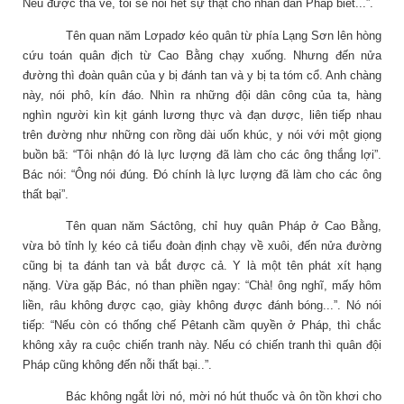
Nếu được tha về, tôi sẽ nói hết sự thật cho nhân dân Pháp biết...”.
Tên quan năm Lơpadơ kéo quân từ phía Lạng Sơn lên hòng
cứu toán quân địch từ Cao Bằng chạy xuống. Nhưng đến nửa
đường thì đoàn quân của y bị đánh tan và y bị ta tóm cổ. Anh chàng
này, nói phô, kín đáo. Nhìn ra những đội dân công của ta, hàng
nghìn người kìn kịt gánh lương thực và đạn dược, liên tiếp nhau
trên đường như những con rồng dài uốn khúc, y nói với một giọng
buồn bã: “Tôi nhận đó là lực lượng đã làm cho các ông thắng lợi”.
Bác nói: “Ông nói đúng. Đó chính là lực lượng đã làm cho các ông
thất bại”.
Tên quan năm Sáctông, chỉ huy quân Pháp ở Cao Bằng,
vừa bỏ tỉnh lỵ kéo cả tiểu đoàn định chạy về xuôi, đến nửa đường
cũng bị ta đánh tan và bắt được cả. Y là một tên phát xít hạng
nặng. Vừa gặp Bác, nó than phiền ngay: “Chà! ông nghĩ, mấy hôm
liền, râu không được cạo, giày không được đánh bóng...”. Nó nói
tiếp: “Nếu còn có thống chế Pêtanh cầm quyền ở Pháp, thì chắc
không xảy ra cuộc chiến tranh này. Nếu có chiến tranh thì quân đội
Pháp cũng không đến nỗi thất bại..”.
Bác không ngắt lời nó, mời nó hút thuốc và ôn tồn khơi cho