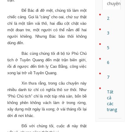
trận.
chuyện
Để Bác đi đỡ mệt, chúng tôi làm một
chiếc cáng. Gọi là “cáng” cho oai, chứ sự thật
2
chỉ là một tấm vải thô, hai đầu cột chặt vào
một đoạn tre, một người có thể nằm để hai
3
người khiêng. Nhưng Bác bảo thôi không
dùng đến.
5
Bác cùng chúng tôi đi bộ từ Phủ Chủ
tịch ở Tuyên Quang đến mặt trận biên giới,
6
rồi đi ngược đến tỉnh lỵ Cao Bằng, công việc
xong lại trở về Tuyên Quang.
7
Xin thưa rằng, trong câu chuyện này
nhiều danh từ chỉ có nghĩa thô sơ thôi. Như
Tất
“Phủ Chủ tịch” chỉ là một túp nhà sàn, bốn bề
cả
không phên không vách làm ở trong rừng,
các
trang
xây dựng một ngày là xong; ở vài tháng rồi lại
dời đi nơi khác.
Đối với chúng tôi, cuộc đi này thật