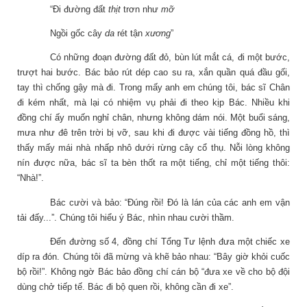
“Đi đường đất
thịt
trơn như
mỡ
Ngồi gốc cây
da
rét tận
xương
”
Có những đoạn đường đất đỏ, bùn lút mắt cá, đi một bước,
trượt hai bước. Bác bảo rút dép cao su ra, xắn quần quá đầu gối,
tay thì chống gậy mà đi. Trong mấy anh em chúng tôi, bác sĩ Chân
đi kém nhất, mà lại có nhiệm vụ phải đi theo kịp Bác. Nhiều khi
đồng chí ấy muốn nghỉ chân, nhưng không dám nói. Một buổi sáng,
mưa như đê trên trời bị vỡ, sau khi đi được vài tiếng đồng hồ, thì
thấy mấy mái nhà nhấp nhô dưới rừng cây cổ thụ. Nỗi lòng không
nín được nữa, bác sĩ ta bèn thốt ra một tiếng, chỉ một tiếng thôi:
“Nhà!”.
Bác cười và bảo: “Đúng rồi! Đó là lán của các anh em vận
tải đấy...”. Chúng tôi hiểu ý Bác, nhìn nhau cười thầm.
Đến đường số 4, đồng chí
T
ổng
T
ư lệnh đưa một chiếc xe
díp ra đón. Chúng tôi đã mừng và khẽ bảo nhau: “Bây giờ khỏi cuốc
bộ rồi!”. Không ngờ Bác bảo đồng chí cán bộ “đưa xe về cho bộ đội
dùng chở tiếp tế. Bác đi bộ quen rồi, không cần đi xe”.