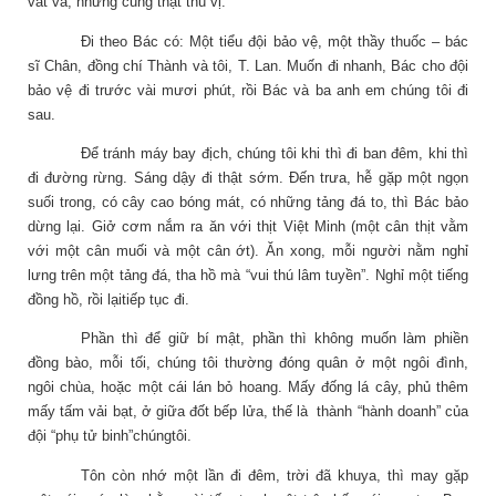
vất vả, nhưng cũng thật thú vị.
Đi theo Bác có:
M
ột tiểu đội bảo vệ, một thầy thuốc – bác
sĩ Chân, đồng chí Thành và tôi, T. Lan. Muốn đi nhanh, Bác cho đội
bảo vệ đi trước vài mươi phút, rồi Bác và ba anh em chúng tôi đi
sau.
Để tránh máy bay địch, chúng tôi khi thì đi ban đêm, khi thì
đi đường rừng. Sáng dậy đi thật sớm. Đến trưa, hễ gặp một ngọn
suối trong, có cây cao bóng mát, có những tảng đá to, thì Bác bảo
dừng lại. Giở cơm nắm ra ăn với thịt Việt Minh (một cân thịt vằm
với một cân muối và một cân ớt). Ăn xong, mỗi người nằm nghỉ
lưng trên một tảng đá, tha hồ mà “vui thú lâm tuyền”. Nghỉ một tiếng
đồng hồ, rồi lạitiếp tục đi.
Phần thì để giữ bí mật, phần thì không muốn làm phiền
đồng bào, mỗi tối, chúng tôi thường đóng quân ở một ngôi đình,
ngôi chùa, hoặc một cái lán bỏ hoang. Mấy đống lá cây, phủ thêm
mấy tấm vải bạt, ở giữa đốt bếp lửa, thế là thành “hành doanh” của
đội “phụ tử binh”chúngtôi.
Tôn còn nhớ một lần đi đêm, trời đã khuya, thì may gặp