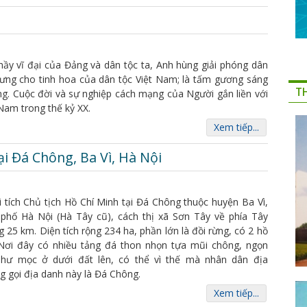
 thầy vĩ đại của Đảng và dân tộc ta, Anh hùng giải phóng dân
rưng cho tinh hoa của dân tộc Việt Nam; là tấm gương sáng
T
. Cuộc đời và sự nghiệp cách mạng của Người gắn liền với
 Nam trong thế kỷ XX.
Xem tiếp...
ại Đá Chông, Ba Vì, Hà Nội
 tích Chủ tịch Hồ Chí Minh tại Đá Chông thuộc huyện Ba Vì,
 phố Hà Nội (Hà Tây cũ), cách thị xã Sơn Tây về phía Tây
 25 km. Diện tích rộng 234 ha, phần lớn là đồi rừng, có 2 hồ
 Nơi đây có nhiều tảng đá thon nhọn tựa mũi chông, ngọn
hư mọc ở dưới đất lên, có thể vì thế mà nhân dân địa
 gọi địa danh này là Đá Chông.
Xem tiếp...