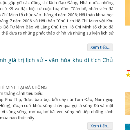
c cuộc gặp gỡ các đồng chí lãnh đạo Đảng, Nhà nước, những
n cứ K9 và đặc biệt từ cuộc toạ đàm "Cán bộ, nhân viên đã
 Chí Minh tổ chức vào tháng 4 năm 2006; Hội thảo khoa học
háng 7 năm 2006 và Hội thảo "Chủ tịch Hồ Chí Minh với Khu
o Bộ Tư lệnh Bảo vệ Lăng Chủ tịch Hồ Chí Minh tổ chức đã
ó thể đưa ra những phác thảo chính về những sự kiện lịch sử
Xem tiếp...
h giá trị lịch sử - văn hóa khu di tích Chủ
CHÍ MINH TẠI ĐÁ CHÔNG
am thắng cảnh tiêu biểu:
áp Phú Thọ, được bao bọc bởi dãy núi Tam Đảo; Nam giáp
ồng), đoạn cuối khúc sông chảy qua gọi là sông Đà và một
a Vì sừng sững, mờ xa, bờ bãi ven sông nối tiếp những cánh
 mùa nào thức nấy.
Xem tiếp...