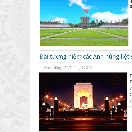
t
Đài tưởng niệm các Anh hùng liệt 
Được đăng: 20 Tháng 4 2012
T
T
V
c
v
b
c