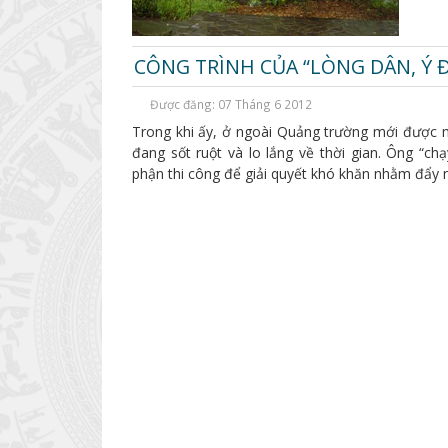
CÔNG TRÌNH CỦA “LÒNG DÂN, Ý ĐẢ
Được đăng: 07 Tháng 6 2012
Trong khi ấy, ở ngoài Quảng trường mới được 
đang sốt ruột và lo lắng về thời gian. Ông “c
phận thi công để giải quyết khó khăn nhằm đẩy n