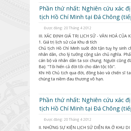
Phần thứ nhất: Nghiên cứu xác địn
tịch Hồ Chí Minh tại Đá Chông (tiế
Được đăng: 20 Tháng 4 2012
III. XÁC ĐỊNH GIÁ TRỊ LỊCH SỬ - VĂN HOÁ CỦ
1. Giá trị lịch sử của Khu di tích
Chủ tịch Hồ Chí Minh suốt đời tận tuỵ hy sinh 
nhân dân, cho lý tưởng cộng sản chủ nghĩa. Ph
cán bộ và nhân dân ta soi chung. Người cũng đ
Ba): "Tôi hiến cả đời tôi cho dân tộc tôi".
Khi Hồ Chủ tịch qua đời, đồng bào và chiến sĩ t
chúng ta niềm đau thương vô hạn.
Phần thứ nhất: Nghiên cứu xác địn
tịch Hồ Chí Minh tại Đá Chông (tiế
Được đăng: 20 Tháng 4 2012
II. NHỮNG SỰ KIỆN LỊCH SỬ DIỄN RA Ở KHU D