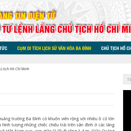
 TỨC
CỤM DI TÍCH LỊCH SỬ VĂN HÓA BA ĐÌNH
CHỦ TỊCH HỒ C
ủ tịch Hồ Chí Minh
uảng trường Ba Đình có khuôn viên rộng với nhiều ô cỏ lớn
à hình tượng những chiếc chiếu trải trên sân đình ở các làng
uê Việt Nam xưa, xen giữa là lối đi rộng 1,4 m. Giữa Quảng