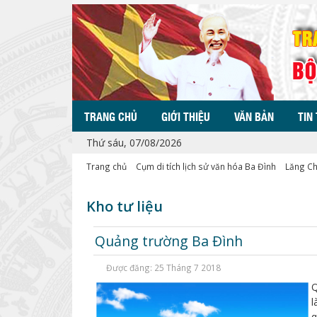
TRANG CHỦ
GIỚI THIỆU
VĂN BẢN
TIN
Thứ sáu, 07/08/2026
Trang chủ
Cụm di tích lịch sử văn hóa Ba Đình
Lăng Ch
Kho tư liệu
Quảng trường Ba Đình
Được đăng: 25 Tháng 7 2018
Q
l
q