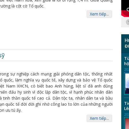
rường là cột cờ Tổ quốc.
Xem tiếp...
H
Đ
sỹ
Từ
hộ
20
rong sự nghiệp cách mạng giải phóng dân tộc, thống nhất
ổ quốc, làm nghĩa vụ quốc tế, xây dựng và bảo vệ Tổ quốc
iệt Nam XHCN, có biết bao Anh hùng, liệt sĩ đã anh dũng
hiến đấu hy sinh vì độc lập dân tộc, vì hạnh phúc nhân dân
à tinh thần quốc tế cao cả. Dân tộc ta, nhân dân ta và bầu
Ti
ạn quốc tế đời đời ghi nhớ công lao to lớn của những người
Lê
on ưu tú ấy.
20
Xem tiếp...