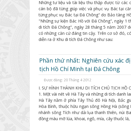
Những tư liệu và tài liệu thu thập được từ cá
cán bộ đã từng giúp việc và phục vụ Bác tại că
từng phục vụ Bác tại Đá Chông" do Bảo tàng Hồ
"Những sự kiện Bác Hồ với Đá Chông", ngày 1 t
di tích Đá Chông", ngày 28 tháng 5 năm 2007 d
có những căn cứ đáng tin cậy. Trên cơ sở đó, c
diễn ra ở Khu di tích Đá Chông như sau:
Phần thứ nhất: Nghiên cứu xác địn
tịch Hồ Chí Minh tại Đá Chông
Được đăng: 20 Tháng 4 2012
I. SỰ HÌNH THÀNH KHU DI TÍCH CHỦ TỊCH HỒ 
1. Một vài nét về Hà Tây và những di tích danh l
Hà Tây nằm ở phía Tây Thủ đô Hà Nội, Bắc gi
Hòa Bình, thuộc hữu ngạn sông Hồng Hà (sông H
nhánh sông Tích như dải lụa thanh thiên, núi B
đồng màu mỡ lúa, khoai, ngô, mía, cây thuốc lá,