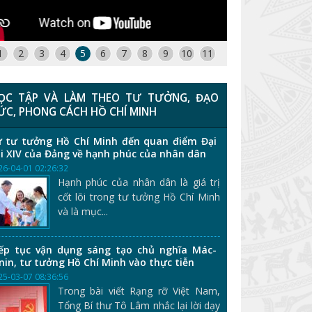
1
2
3
4
5
6
7
8
9
10
11
ỌC TẬP VÀ LÀM THEO TƯ TƯỞNG, ĐẠO
ỨC, PHONG CÁCH HỒ CHÍ MINH
 tư tưởng Hồ Chí Minh đến quan điểm Đại
i XIV của Đảng về hạnh phúc của nhân dân
26-04-01 02:26:32
Hạnh phúc của nhân dân là giá trị
cốt lõi trong tư tưởng Hồ Chí Minh
và là mục...
ếp tục vận dụng sáng tạo chủ nghĩa Mác-
nin, tư tưởng Hồ Chí Minh vào thực tiễn
25-03-07 08:36:56
Trong bài viết Rạng rỡ Việt Nam,
Tổng Bí thư Tô Lâm nhắc lại lời dạy