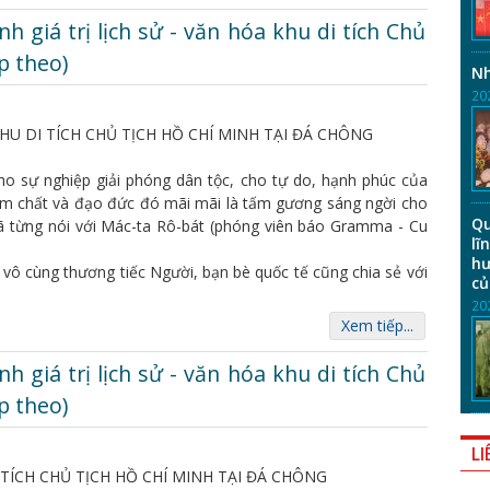
h giá trị lịch sử - văn hóa khu di tích Chủ
p theo)
Nh
20
A KHU DI TÍCH CHỦ TỊCH HỒ CHÍ MINH TẠI ĐÁ CHÔNG
cho sự nghiệp giải phóng dân tộc, cho tự do, hạnh phúc của
ẩm chất và đạo đức đó mãi mãi là tấm gương sáng ngời cho
Qu
ã từng nói với Mác-ta Rô-bát (phóng viên báo Gramma - Cu
lĩ
hư
a vô cùng thương tiếc Người, bạn bè quốc tế cũng chia sẻ với
củ
20
Xem tiếp...
h giá trị lịch sử - văn hóa khu di tích Chủ
p theo)
LI
I TÍCH CHỦ TỊCH HỒ CHÍ MINH TẠI ĐÁ CHÔNG