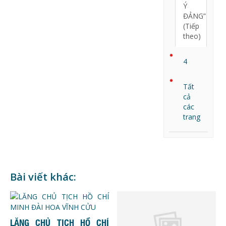
Ý
ĐẢNG”
(Tiếp
theo)
4
Tất
cả
các
trang
Bài viết khác:
LĂNG CHỦ TỊCH HỒ CHÍ