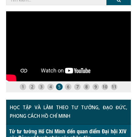
1
2
3
4
5
6
7
8
9
10
11
HỌC TẬP VÀ LÀM THEO TƯ TƯỞNG, ĐẠO ĐỨC,
PHONG CÁCH HỒ CHÍ MINH
Từ tư tưởng Hồ Chí Minh đến quan điểm Đại hội XIV