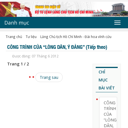
Danh mục
Toggl
navig
Trang chủ
Tư liệu
Lăng Chủ tịch Hồ Chí Minh - Đài hoa vĩnh cửu
CÔNG TRÌNH CỦA “LÒNG DÂN, Ý ĐẢNG” (Tiếp theo)
Được đăng: 07 Tháng 6 2012
Trang 1 / 2
CHỈ
Trang sau
MỤC
BÀI VIẾT
CÔNG
TRÌNH
CỦA
“LÒNG
DÂN,