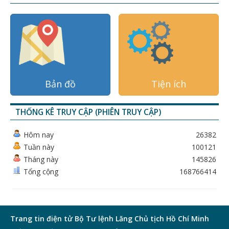
Bản đồ
Tiện ích
THỐNG KÊ TRUY CẬP (PHIÊN TRUY CẬP)
Hôm nay
26382
Tuần này
100121
Tháng này
145826
Tổng cộng
168766414
Trang tin điện tử Bộ Tư lệnh Lăng Chủ tịch Hồ Chí Minh