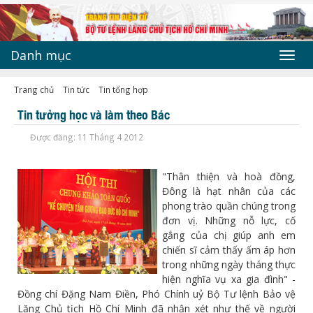
Danh mục
Toggl
navig
Trang chủ
Tin tức
Tin tổng hợp
Tin tưởng học và làm theo Bác
Được đăng: 11 Tháng 4 2012
"Thân thiện và hoà đồng,
Đông là hạt nhân của các
phong trào quần chúng trong
đơn vị. Những nỗ lực, cố
gắng của chị giúp anh em
chiến sĩ cảm thấy ấm áp hơn
trong những ngày tháng thực
hiện nghĩa vụ xa gia đình" -
Đồng chí Đặng Nam Điền, Phó Chính uỷ Bộ Tư lệnh Bảo vệ
Lăng Chủ tịch Hồ Chí Minh đã nhận xét như thế về người