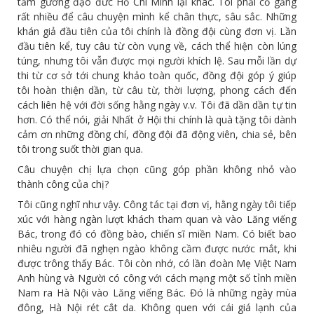
tấm gương đạo đức Hồ Chí Minh lại khác. Tôi phải cố gắng
rất nhiều để câu chuyện mình kể chân thực, sâu sắc. Những
khán giả đầu tiên của tôi chính là đồng đội cùng đơn vị. Lần
đầu tiên kể, tuy câu từ còn vụng về, cách thể hiện còn lúng
túng, nhưng tôi vẫn được mọi người khích lệ. Sau mỗi lần dự
thi từ cơ sở tới chung khảo toàn quốc, đồng đội góp ý giúp
tôi hoàn thiện dần, từ câu từ, thời lượng, phong cách đến
cách liên hệ với đời sống hằng ngày v.v. Tôi đã dần dần tự tin
hơn. Có thể nói, giải Nhất ở Hội thi chính là quà tặng tôi dành
cảm ơn những đồng chí, đồng đội đã động viên, chia sẻ, bên
tôi trong suốt thời gian qua.
Câu chuyện chị lựa chọn cũng góp phần không nhỏ vào
thành công của chị?
Tôi cũng nghĩ như vậy. Công tác tại đơn vị, hằng ngày tôi tiếp
xúc với hàng ngàn lượt khách tham quan và vào Lăng viếng
Bác, trong đó có đồng bào, chiến sĩ miền Nam. Có biết bao
nhiêu người đã nghẹn ngào không cầm được nước mắt, khi
được trông thấy Bác. Tôi còn nhớ, có lần đoàn Mẹ Việt Nam
Anh hùng và Người có công với cách mạng một số tỉnh miền
Nam ra Hà Nội vào Lăng viếng Bác. Đó là những ngày mùa
đông, Hà Nội rét cắt da. Không quen với cái giá lạnh của