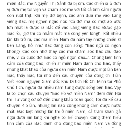
miền Bắc, mẹ Nguyễn Thị Sảnh đã bị ốm. Các chiến sĩ ở đơn
vị đưa mẹ tới viện và chăm sóc mẹ với tất cả tình cảm người
con ruột thịt. Khi mẹ đỡ bệnh, các anh đưa mẹ vào Lăng
viếng Bác, mẹ nghẹn ngào nói: "Cả đời má có một ao ước
lớn nhất là được ra Bắc để vào Lăng viếng Bác. Được gặp
Bác rồi, giờ thì có nhắm mắt má cũng yên lòng!". Rất nhiều
lần khi trở ra, các má miền Nam đã nắm tay những chiến sĩ
bên Lăng, hỏi như Bác đang còn sống: "Bác ngủ có ngon
không? Các con nhớ thay các má chăm sóc Bác chu đáo
nhé, vì cả cuộc đời Bác có ngủ ngon đâu...". Chứng kiến tình
cảm của đồng bào, chiến sĩ miền Nam dành cho Bác, thấy
những khát khao của người dân miền Nam được một lần bên
Bác, thấy Bác, tôi nhớ đến câu chuyện của đồng chí Trần
Viết Hoàn nguyên Giám đốc Khu Di tích Hồ Chí Minh tại Phủ
Chủ tịch, người đã nhiều năm từng được sống bên Bác. Vậy
là tôi chọn câu chuyện "Bác Hồ với miền Nam" đem đến Hội
thi. Từ vòng cơ sở đến chung khảo toàn quốc, tôi đã kể câu
chuyện 4-5 lần, nhưng lần nào cũng không cầm được nước
mắt. Đặc biệt những lần thi ở miền Nam, cả trăm khán giả
ngồi dưới nín lặng khi nghe tôi kể chuyện. Càng thêm hiểu
tình cảm của Bác dành cho đồng bào miền Nam và đồng