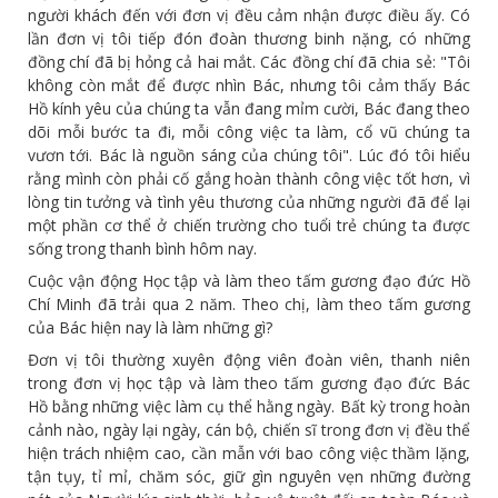
người khách đến với đơn vị đều cảm nhận được điều ấy. Có
lần đơn vị tôi tiếp đón đoàn thương binh nặng, có những
đồng chí đã bị hỏng cả hai mắt. Các đồng chí đã chia sẻ: "Tôi
không còn mắt để được nhìn Bác, nhưng tôi cảm thấy Bác
Hồ kính yêu của chúng ta vẫn đang mỉm cười, Bác đang theo
dõi mỗi bước ta đi, mỗi công việc ta làm, cổ vũ chúng ta
vươn tới. Bác là nguồn sáng của chúng tôi". Lúc đó tôi hiểu
rằng mình còn phải cố gắng hoàn thành công việc tốt hơn, vì
lòng tin tưởng và tình yêu thương của những người đã để lại
một phần cơ thể ở chiến trường cho tuổi trẻ chúng ta được
sống trong thanh bình hôm nay.
Cuộc vận động Học tập và làm theo tấm gương đạo đức Hồ
Chí Minh đã trải qua 2 năm. Theo chị, làm theo tấm gương
của Bác hiện nay là làm những gì?
Đơn vị tôi thường xuyên động viên đoàn viên, thanh niên
trong đơn vị học tập và làm theo tấm gương đạo đức Bác
Hồ bằng những việc làm cụ thể hằng ngày. Bất kỳ trong hoàn
cảnh nào, ngày lại ngày, cán bộ, chiến sĩ trong đơn vị đều thể
hiện trách nhiệm cao, cần mẫn với bao công việc thầm lặng,
tận tụy, tỉ mỉ, chăm sóc, giữ gìn nguyên vẹn những đường