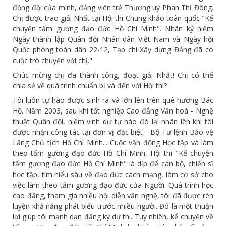
đồng đội của mình, đảng viên trẻ Thượng uý Phan Thị Đông.
Chị được trao giải Nhất tại Hội thi Chung khảo toàn quốc "Kể
chuyện tấm gương đạo đức Hồ Chí Minh". Nhân kỷ niệm
Ngày thành lập Quân đội Nhân dân Việt Nam và Ngày hội
Quốc phòng toàn dân 22-12, Tạp chí Xây dựng Đảng đã có
cuộc trò chuyện với chị."
Chúc mừng chị đã thành công, đoạt giải Nhất! Chị có thể
chia sẻ về quá trình chuẩn bị và đến với Hội thi?
Tôi luôn tự hào được sinh ra và lớn lên trên quê hương Bác
Hồ. Năm 2003, sau khi tốt nghiệp Cao đẳng Văn hoá - Nghệ
thuật Quân đội, niềm vinh dự tự hào đó lại nhân lên khi tôi
được nhận công tác tại đơn vị đặc biệt - Bộ Tư lệnh Bảo vệ
Lăng Chủ tịch Hồ Chí Minh... Cuộc vận động Học tập và làm
theo tấm gương đạo đức Hồ Chí Minh, Hội thi "Kể chuyện
tấm gương đạo đức Hồ Chí Minh" là dịp để cán bộ, chiến sĩ
học tập, tìm hiểu sâu về đạo đức cách mạng, làm cơ sở cho
việc làm theo tấm gương đạo đức của Người. Quá trình học
cao đẳng, tham gia nhiều hội diễn văn nghệ, tôi đã được rèn
luyện khả năng phát biểu trước nhiều người. Đó là một thuận
lợi giúp tôi mạnh dạn đăng ký dự thi. Tuy nhiên, kể chuyện về