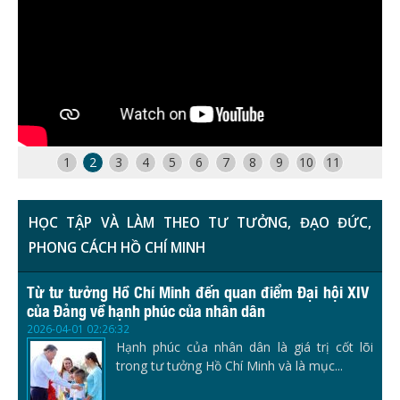
1
2
3
4
5
6
7
8
9
10
11
HỌC TẬP VÀ LÀM THEO TƯ TƯỞNG, ĐẠO ĐỨC,
PHONG CÁCH HỒ CHÍ MINH
Từ tư tưởng Hồ Chí Minh đến quan điểm Đại hội XIV
của Đảng về hạnh phúc của nhân dân
2026-04-01 02:26:32
Hạnh phúc của nhân dân là giá trị cốt lõi
trong tư tưởng Hồ Chí Minh và là mục...