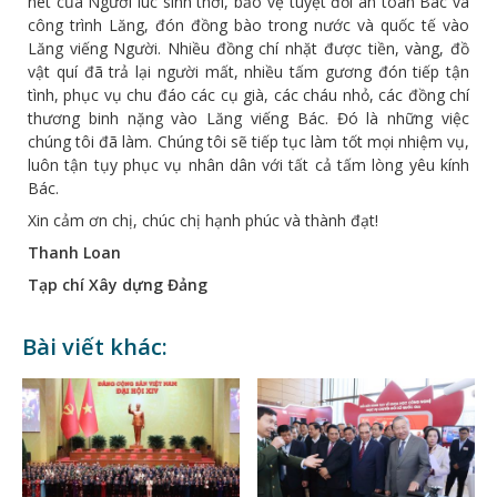
nét của Người lúc sinh thời, bảo vệ tuyệt đối an toàn Bác và
công trình Lăng, đón đồng bào trong nước và quốc tế vào
Lăng viếng Người. Nhiều đồng chí nhặt được tiền, vàng, đồ
vật quí đã trả lại người mất, nhiều tấm gương đón tiếp tận
tình, phục vụ chu đáo các cụ già, các cháu nhỏ, các đồng chí
thương binh nặng vào Lăng viếng Bác. Đó là những việc
chúng tôi đã làm. Chúng tôi sẽ tiếp tục làm tốt mọi nhiệm vụ,
luôn tận tụy phục vụ nhân dân với tất cả tấm lòng yêu kính
Bác.
Xin cảm ơn chị, chúc chị hạnh phúc và thành đạt!
Thanh Loan
Tạp chí Xây dựng Đảng
Bài viết khác: