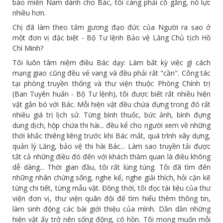
bào miền Nam dành cho Bác, tôi càng phải cố gắng, nỗ lực
nhiều hơn.
Chị đã làm theo tấm gương đạo đức của Người ra sao ở
một đơn vị đặc biệt - Bộ Tư lệnh Bảo vệ Lăng Chủ tịch Hồ
Chí Minh?
Tôi luôn tâm niệm điều Bác dạy: Làm bất kỳ việc gì cách
mạng giao cũng đều vẻ vang và đều phải rất "cần". Công tác
tại phòng truyền thống và thư viện thuộc Phòng Chính trị
(Ban Tuyên huấn - Bộ Tư lệnh), tôi được biết rất nhiều hiện
vật gắn bó với Bác. Mỗi hiện vật đều chứa đựng trong đó rất
nhiều giá trị lịch sử. Từng bình thuốc, bức ảnh, bình đựng
dung dịch, hộp chứa thi hài... đều kể cho người xem về những
thời khắc thiêng liêng trước khi Bác mất, quá trình xây dựng,
quản lý Lăng, bảo vệ thi hài Bác... Làm sao truyền tải được
tất cả những điều đó đến với khách thăm quan là điều không
dễ dàng... Thời gian đầu, tôi rất lúng túng. Tôi đã tìm đến
những nhân chứng sống, nghe kể, nghe giải thích, hỏi cặn kẽ
từng chi tiết, từng mẫu vật. Đồng thời, tôi đọc tài liệu của thư
viện đơn vị, thư viện quân đội để tìm hiểu thêm thông tin,
làm sinh động các bài giới thiệu của mình. Dần dần những
hiện vật ấy trở nên sống động, có hồn. Tôi mong muốn mỗi