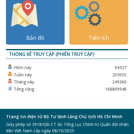
Bản đồ
Tiện ích
THỐNG KÊ TRUY CẬP (PHIÊN TRUY CẬP)
Hôm nay
94327
Tuần này
203655
Tháng này
249360
Tổng cộng
168869948
Trang tin điện tử Bộ Tư lệnh Lăng Chủ tịch Hồ Chí Minh
Giấy phép số 3918/QĐ-CT do Tổng cục Chính trị Quân đội nhân
dân Việt Nam cấp ngày 08/10/2025