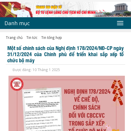
Danh mục
Toggl
navig
Trang chủ
Tin tức
Tin tổng hợp
Một số chính sách của Nghị định 178/2024/NĐ-CP ngày
31/12/2024 của Chính phủ để triển khai sắp xếp tổ
chức bộ máy
Được đăng: 10 Tháng 1 2025