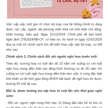
Việc sắp xếp, tinh gọn tổ chức bộ máy của hệ thống chính trị đang
được các cấp, ngành, địa phương triển khai với tinh thần chủ động,
khẩn trương, hiệu quả. Ngày 31/12/2024, Chính phủ đã ban hành
Nghị định 178/2024/NĐ-CP, có hiệu lực thi hành từ ngày 01/01/2025
đưa ra một số chính sách lớn để triển khai sắp xếp bộ máy, cụ thể
như sau:
Chính sách 1:
Chính sách đối với người nghỉ hưu trước tuổi:
Theo đó, trường hợp có tuổi đời đủ 10 năm trở xuống so với tuổi
nghỉ hưu trong điều kiện lao động bình thường và đủ 05 năm trở
xuống so với tuổi nghỉ hưu trong điều kiện làm việc ở vùng đặc biệt
khó khăn và đủ thời gian đóng BHXH bắt buộc để nghỉ hưu thì được
hưởng 03 chế độ sau:
Một là, được hưởng trợ cấp hưu trí một lần cho thời gian nghỉ
sớm:
- Đối với người nghỉ trong thời hạn 12 tháng đầu tiên kể từ khi có
quyết định sắp xếp tổ chức bộ máy của cấp có thẩm quyền: Nếu có