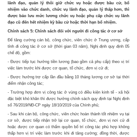
lãnh đạo, quản lý thôi giữ chức vụ hoặc được bầu cử, bổ
nhiệm vào chức danh, chức vụ lãnh đạo, quản lý thấp hơn, thì
được bảo lưu mức lương chức vụ hoặc phụ cấp chức vụ lãnh
đạo cũ đến hết nhiệm kỳ bầu cử hoặc thời hạn bổ nhiệm.
Chính sách 5: Chính sách đối với người đi công tác ở cơ sở
Để tăng cường cán bộ, công chức, viên chức ở Trung ương, cấp
tỉnh đi công tác ở cơ sở (thời gian 03 năm), Nghị định quy định 05
chế độ, gồm:
- Được tiếp tục hưởng tiền lương (bao gồm cả phụ cấp) theo vị trí
việc làm trước khi được cơ quan, tổ chức, đơn vị cử đi;
- Được hưởng trợ cấp lần đầu bằng 10 tháng lương cơ sở tại thời
điểm nhận công tác;
- Trường hợp đơn vị công tác ở vùng có điều kiện kinh tế - xã hội
đặc biệt khó khăn thì được hưởng chính sách quy định tại Nghị định
số 76/2019/NĐ-CP ngày 18/10/2019 của Chính phủ;
- Sau khi cán bộ, công chức, viên chức hoàn thành tốt nhiệm vụ tại
cơ sở, được tiếp nhận trở lại cơ quan, tổ chức, đơn vị nơi cử đi
hoặc được cơ quan có thẩm quyền bố trí công tác phù hợp không
thấp hơn vị trí việc làm trước khi đi tăng cường; đồng thời, được