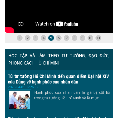
1
2
3
4
5
6
7
8
9
10
11
HỌC TẬP VÀ LÀM THEO TƯ TƯỞNG, ĐẠO ĐỨC,
PHONG CÁCH HỒ CHÍ MINH
Từ tư tưởng Hồ Chí Minh đến quan điểm Đại hội XIV
của Đảng về hạnh phúc của nhân dân
2026-04-01 02:26:32
Hạnh phúc của nhân dân là giá trị cốt lõi
trong tư tưởng Hồ Chí Minh và là mục...