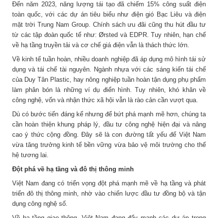
Đến năm 2023, năng lượng tái tạo đã chiếm 15% công suất điện
toàn quốc, với các dự án tiêu biểu như điện gió Bạc Liêu và điện
mặt trời Trung Nam Group. Chính sách ưu đãi cũng thu hút đầu tư
từ các tập đoàn quốc tế như: Ørsted và EDPR. Tuy nhiên, hạn chế
về hạ tầng truyền tải và cơ chế giá điện vẫn là thách thức lớn.
Về kinh tế tuần hoàn, nhiều doanh nghiệp đã áp dụng mô hình tái sử
dụng và tái chế tài nguyên. Ngành nhựa với các sáng kiến tái chế
của Duy Tân Plastic, hay nông nghiệp tuần hoàn tận dụng phụ phẩm
làm phân bón là những ví dụ điển hình. Tuy nhiên, khó khăn về
công nghệ, vốn và nhận thức xã hội vẫn là rào cản cần vượt qua.
Dù có bước tiến đáng kể nhưng để bứt phá mạnh mẽ hơn, chúng ta
cần hoàn thiện khung pháp lý, đầu tư công nghệ hiện đại và nâng
cao ý thức cộng đồng. Đây sẽ là con đường tất yếu để Việt Nam
vừa tăng trưởng kinh tế bền vững vừa bảo vệ môi trường cho thế
hệ tương lai.
Đột phá về hạ tầng và đô thị thông minh
Việt Nam đang có triển vọng đột phá mạnh mẽ về hạ tầng và phát
triển đô thị thông minh, nhờ vào chiến lược đầu tư đồng bộ và tận
dụng công nghệ số.
Về hạ tầng giao thông, Việt Nam đang đẩy mạnh các dự án trọng