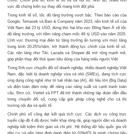
chính: Chính phủ số, kinh tế số và xã hội số. Nhờ đó, nhiều lĩnh
vực đã chứng kiến sự thay đổi mang tính đột phá.
Trong kinh tế số, tốc độ tăng trưởng vượt bậc. Theo báo cáo của
Google, Temasek và Bain & Company năm 2023, nền kinh tế số của
Việt Nam đạt 23 tỷ USD, đứng thứ hai khu vực Đông Nam Á về tốc
độ tăng trưởng, với tiềm năng chạm mốc 49 tỷ USD vào năm 2025.
Lĩnh vực thương mại điện tử tăng trưởng ấn tượng với mức tăng
trung bình 20-25%/năm, trở thành động lực chính của kinh tế số.
Các nền tảng như Tiki, Lazada và Shopee đã mở rộng mạnh mẽ,
góp phần thay đổi thói quen tiêu dùng của hàng triệu người Việt.
Trong lĩnh vực chuyển đổi số doanh nghiệp, nhiều doanh nghiệp Việt
Nam, đặc biệt là doanh nghiệp vừa và nhỏ (SMEs), đang tích cực
ứng dụng công nghệ như trí tuệ nhân tạo (AI), dữ liệu lớn (Big Data)
và điện toán đám mây để nâng cao năng suất và cạnh tranh toàn
cầu. Đơn cử, Viettel và FPT đã trở thành những tập đoàn dẫn đầu
trong chuyển đổi số, cung cấp giải pháp công nghệ cho cả thị
trường nội địa và quốc tế.
Chính phủ số cũng đạt kết quả tích cực. Các dịch vụ công trực
tuyến cấp độ 4 đã được triển khai rộng rãi, giúp người dân và doanh
nghiệp tiết kiệm thời gian và chi phí. Hệ thống dữ liệu quốc gia về
dân cư và nền tảng định danh điện tử (VNeID) là minh chứng tiêu