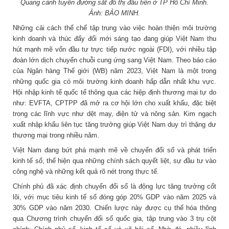
Quang cảnh tuyến đường sắt đô thị đầu tiên ở TP Hồ Chí Minh.
Ảnh: BẢO MINH
.
Những cải cách thể chế tập trung vào việc hoàn thiện môi trường
kinh doanh và thúc đẩy đổi mới sáng tạo đang giúp Việt Nam thu
hút mạnh mẽ vốn đầu tư trực tiếp nước ngoài (FDI), với nhiều tập
đoàn lớn dịch chuyển chuỗi cung ứng sang Việt Nam. Theo báo cáo
của Ngân hàng Thế giới (WB) năm 2023, Việt Nam là một trong
những quốc gia có môi trường kinh doanh hấp dẫn nhất khu vực.
Hội nhập kinh tế quốc tế thông qua các hiệp định thương mại tự do
như: EVFTA, CPTPP đã mở ra cơ hội lớn cho xuất khẩu, đặc biệt
trong các lĩnh vực như dệt may, điện tử và nông sản. Kim ngạch
xuất nhập khẩu liên tục tăng trưởng giúp Việt Nam duy trì thặng dư
thương mại trong nhiều năm.
Việt Nam đang bứt phá mạnh mẽ về chuyển đổi số và phát triển
kinh tế số, thể hiện qua những chính sách quyết liệt, sự đầu tư vào
công nghệ và những kết quả rõ nét trong thực tế.
Chính phủ đã xác định chuyển đổi số là động lực tăng trưởng cốt
lõi, với mục tiêu kinh tế số đóng góp 20% GDP vào năm 2025 và
30% GDP vào năm 2030. Chiến lược này được cụ thể hóa thông
qua Chương trình chuyển đổi số quốc gia, tập trung vào 3 trụ cột