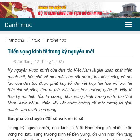
Danh mục
Toggl
navig
Trang chủ
Tin tức
Tin tổng hợp
Triển vọng kinh tế trong kỷ nguyên mới
Được đăng: 12 Tháng 1 2025
Kỷ nguyên vươn mình của dân tộc Việt Nam là giai đoạn phát triển
mạnh mẽ, bứt phá về mọi mặt của đất nước, khi tiềm năng và nội
lực của dân tộc được phát huy tối đa, kết hợp hài hòa với xu thế
thời đại để nâng tầm vị thế Việt Nam trên trường quốc tế. Đây là
thời kỳ mà tinh thần tự cường, khát vọng thịnh vượng và trí tuệ Việt
Nam được hội tụ, thúc đẩy đất nước hướng tới một tương lai giàu
mạnh, văn minh, bền vững.
Bứt phá về chuyển đổi số và kinh tế số
Trong kỷ nguyên mới, nền kinh tế Việt Nam đang có nhiều triển
vọng nổi bật. Tăng trưởng kinh tế bền vững, ổn định nhờ nền tảng