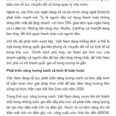
biểu cho nỗ lực chuyển đổi số trong quản lý nhà nước.
Ngoài ra, các lĩnh vực ngân hàng số và tài chính công nghệ (fintech)
phát triển mạnh mẽ. Tỷ lệ người dân sử dụng thanh toán không
dùng tiền mặt đã tăng nhanh, với hơn 70% giao dịch qua ngân hàng
và ví điện tử. Những nền tảng như: MoMo, ZaloPay và VietQR đang
làm thay đổi thói quen thanh toán của người dân.
Với tốc độ phát triển vượt bậc, Việt Nam đang khẳng định vị thế là
một trong những quốc gia tiên phong về chuyển đổi số và kinh tế số
trong khu vực. Chính sách phù hợp, sự tham gia tích cực của
doanh nghiệp và người dân đã tạo nền tảng vững chắc để Việt Nam
bứt phá và trở thành quốc gia số trong tương lai gần.
Phát triển năng lượng xanh và kinh tế tuần hoàn
Việt Nam đang nỗ lực phát triển năng lượng xanh và thúc đẩy kinh
tế tuần hoàn như giải pháp then chốt để bảo đảm tăng trưởng bền
vững và thực hiện cam kết Net Zero vào năm 2050.
Trong lĩnh vực năng lượng xanh, Việt Nam đang vươn lên trở thành
một trong những quốc gia dẫn đầu khu vực về phát triển năng lượng
tái tạo như điện mặt trời và điện gió. Nước ta có tiềm năng lớn về
điện mặt trời và điện gió, với công suất ước tính lên đến 600GW.