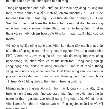
thu hút đầu tư và hội nhập quốc tế sâu rộng.
Trong công nghiệp chế biến, chế tạo, lĩnh vực này đang là động lực
tăng trưởng chính của nền kinh tế, chiếm khoảng 25% GDP. Các
tập đoàn lớn như: Samsung, LG và Intel đã đầu tư hàng tỷ USD vào
Việt Nam, biến Việt Nam thành trung tâm sản xuất điện tử và công
nghệ lớn trong khu vực. Năm 2023, xuất khẩu hàng điện tử, điện
thoại và linh kiện chiếm hơn 35% tổng kim ngạch xuất khẩu của cả
nước.
Với công nghiệp công nghệ cao, Việt Nam đang đẩy mạnh phát triển
các khu công nghệ cao. Những doanh nghiệp lớn trong nước như
FPT, Viettel đã vươn ra quốc tế, tạo dấu ấn trong lĩnh vực công
nghệ thông tin, phần mềm và trí tuệ nhân tạo. Trong nông nghiệp
công nghệ cao, chúng ta đang chuyển từ sản xuất truyền thống
sang ứng dụng công nghệ hiện đại. Xuất khẩu nông sản như gạo, cà
phê và trái cây đạt giá trị cao, với các thương hiệu như Vinamilk và
TH true Milk khẳng định vị thế trên thị trường quốc tế.
Những ngành công nghiệp mũi nhọn này không chỉ thúc đẩy tăng
trưởng kinh tế mà còn nâng cao giá trị gia tăng, tạo việc làm và giúp
nước ta tham gia sâu vào chuỗi cung ứng toàn cầu. Để bứt phá,
Việt Nam cần tiếp tục đầu tư vào hạ tầng, nguồn nhân lực và đổi
mới công nghệ.