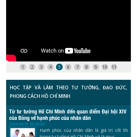
1
2
3
4
5
6
7
8
9
10
11
HỌC TẬP VÀ LÀM THEO TƯ TƯỞNG, ĐẠO ĐỨC,
PHONG CÁCH HỒ CHÍ MINH
Từ tư tưởng Hồ Chí Minh đến quan điểm Đại hội XIV
của Đảng về hạnh phúc của nhân dân
2026-04-01 02:26:32
Hạnh phúc của nhân dân là giá trị cốt lõi
trong tư tưởng Hồ Chí Minh và là mục...