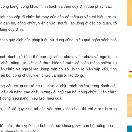
công bằng, công khai, minh bạch và theo quy định của pháp luật.
nh sắp xếp tổ chức bộ máy của cấp có thẩm quyền có hiệu lực thi
ng cán bộ, công chức, viên chức, người lao động ở các cơ quan, tổ
đúng quy định.
ủ theo quy định của pháp luật; sử dụng đúng, hiệu quả ngân sách nhà
soát, đánh giá tổng thể cán bộ, công chức, viên chức và người lao
chất, năng lực, kết quả thực hiện và mức độ hoàn thành nhiệm vụ
viên chức và người lao động; trên cơ sở đó thực hiện sắp xếp, tinh
 cán bộ, công chức, viên chức và người lao động.
ng đầu cơ quan, tổ chức, đơn vị chịu trách nhiệm trong đánh giá,
cơ cấu và nâng cao chất lượng đội ngũ cán bộ, công chức, viên chức
 động hiệu năng, hiệu lực, hiệu quả.
h, chế độ quy định tại các văn bản khác nhau thì chỉ được hưởng
tổ chức, đơn vị ở cấp tỉnh phải cử khoảng 5% cán bộ, công chức,
 đi công tác ở cơ sở./.