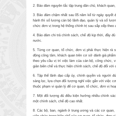
2. Bảo đảm nguyên tắc tập trung dân chủ, khách quan, 
3. Bảo đảm chậm nhất sau 05 năm kể từ ngày quyết đị
hành thì số lượng cán bộ lãnh đạo, quản lý và số lượ
chức đơn vị trong hệ thống chính trị sau sắp xếp theo 
4. Bảo đảm chi trả chính sách, chế độ kịp thời, đầy đ
nước.
5. Từng cơ quan, tổ chức, đơn vị phải thực hiện rà 
động công tâm, khách quan trên cơ sở đánh giá phẩm 
theo yêu cầu vị trí việc làm của cán bộ, công chức, 
giản biên chế và thực hiện chính sách, chế độ đối với
6. Tập thể lãnh đạo cấp ủy, chính quyền và người đứ
sàng lọc, lựa chọn đối tượng nghỉ việc gắn với việc 
thuộc phạm vi quản lý để cơ quan, tổ chức, đơn vị hoạt
7. Một đối tượng đủ điều kiện hưởng nhiều chính sác
một chính sách, chế độ cao nhất.
8. Các bộ, ban, ngành ở trung ương và các cơ quan, 
viên chức trong biên chế của cơ quan, tổ chức, đơn vị