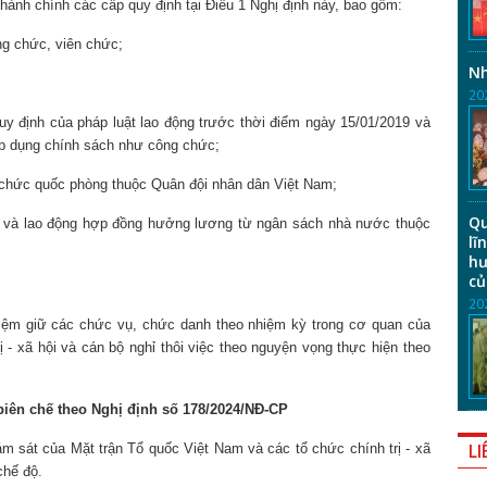
hành chính các cấp quy định tại Điều 1 Nghị định này, bao gồm:
ng chức, viên chức;
Nh
20
uy định của pháp luật lao động trước thời điểm ngày 15/01/2019 và
áp dụng chính sách như công chức;
 chức quốc phòng thuộc Quân đội nhân dân Việt Nam;
Qu
n và lao động hợp đồng hưởng lương từ ngân sách nhà nước thuộc
lĩ
hư
củ
20
 nhiệm giữ các chức vụ, chức danh theo nhiệm kỳ trong cơ quan của
- xã hội và cán bộ nghỉ thôi việc theo nguyện vọng thực hiện theo
 biên chế theo Nghị định số 178/2024/NĐ-CP
LI
ám sát của Mặt trận Tổ quốc Việt Nam và các tổ chức chính trị - xã
chế độ.