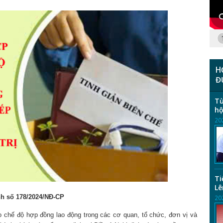
H
Đ
Từ
hộ
20
Ti
Lê
nh số 178/2024/NĐ-CP
20
o chế độ hợp đồng lao động trong các cơ quan, tổ chức, đơn vị và