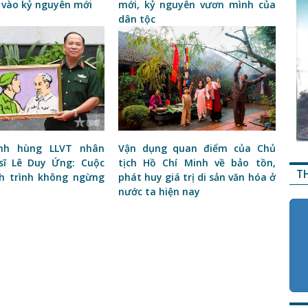
 vào kỷ nguyên mới
mới, kỷ nguyên vươn mình của
dân tộc
Anh hùng LLVT nhân
Vận dụng quan điểm của Chủ
sĩ Lê Duy Ứng: Cuộc
tịch Hồ Chí Minh về bảo tồn,
T
nh trình không ngừng
phát huy giá trị di sản văn hóa ở
nước ta hiện nay