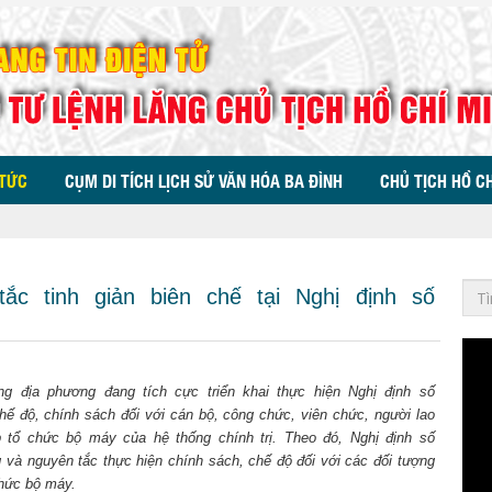
 TỨC
CỤM DI TÍCH LỊCH SỬ VĂN HÓA BA ĐÌNH
CHỦ TỊCH HỒ C
c tinh giản biên chế tại Nghị định số
ng địa phương đang tích cực triển khai thực hiện Nghị định số
 độ, chính sách đối với cán bộ, công chức, viên chức, người lao
p tổ chức bộ máy của hệ thống chính trị. Theo đó, Nghị định số
 và nguyên tắc thực hiện chính sách, chế độ đối với các đối tượng
chức bộ máy.