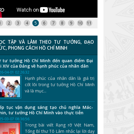
1
2
3
4
5
6
7
8
9
10
11
ỌC TẬP VÀ LÀM THEO TƯ TƯỞNG, ĐẠO
ỨC, PHONG CÁCH HỒ CHÍ MINH
 tư tưởng Hồ Chí Minh đến quan điểm Đại
i XIV của Đảng về hạnh phúc của nhân dân
26-04-01 02:26:32
Hạnh phúc của nhân dân là giá trị
cốt lõi trong tư tưởng Hồ Chí Minh
và là mục...
ếp tục vận dụng sáng tạo chủ nghĩa Mác-
nin, tư tưởng Hồ Chí Minh vào thực tiễn
25-03-07 08:36:56
Trong bài viết Rạng rỡ Việt Nam,
Tổng Bí thư Tô Lâm nhắc lại lời dạy