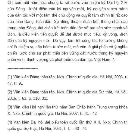
Chỉ còn một năm nữa chúng ta sẽ bước vào nhiệm kỳ Đại hội XIV
của Đảng - khởi điểm của kỷ nguyên mới, kỷ nguyên vươn mình
của dân tộc với một tâm thế chủ động và quyết tâm chính trị rất cao
của toàn Đảng, toàn dân. Sự đồng thuận, đoàn kết, thống nhất cao
trong toàn Đảng, đại đoàn kết toàn dân tộc sẽ tạo nên sức mạnh vô
địch, là điều kiện tiên quyết để đạt được mục tiêu, kỳ vọng, đích
đến của kỷ nguyên mới. Do vậy, làm tốt công tác tư tưởng không
chỉ là nhiệm vụ cấp bách trước mắt, mà còn là giải pháp có ý nghĩa
chiến lược cho sự phát triển bền vững đất nước trong kỷ nguyên
phồn vinh, thịnh vượng và phát triển của dân tộc Việt Nam ./.
-------------------------
(1) Văn kiện Đảng toàn tập, Nxb. Chính trị quốc gia, Hà Nội, 2006, t.
47, tr. 91
(2) Văn kiện Đảng toàn tập, Nxb. Chính trị quốc gia Sự thật, Hà Nội,
2016, t. 61, tr. 310, 311
(3) Văn kiện Hội nghị lần thứ năm Ban Chấp hành Trung ương khóa
X, Nxb. Chính trị quốc gia, Hà Nội, 2007, tr. 41 - 42
(4) Văn kiện Đại hội đại biểu toàn quốc lần thứ XIII, Nxb. Chính trị
quốc gia Sự thật, Hà Nội, 2021, t. I, tr.40 - 41