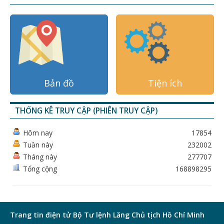
Bản đồ
Tiện ích
THỐNG KÊ TRUY CẬP (PHIÊN TRUY CẬP)
Hôm nay
17854
Tuần này
232002
Tháng này
277707
Tổng cộng
168898295
Trang tin điện tử Bộ Tư lệnh Lăng Chủ tịch Hồ Chí Minh