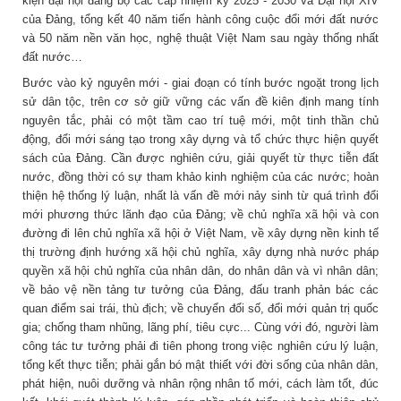
kiện đại hội đảng bộ các cấp nhiệm kỳ 2025 - 2030 và Đại hội XIV
của Đảng, tổng kết 40 năm tiến hành công cuộc đổi mới đất nước
và 50 năm nền văn học, nghệ thuật Việt Nam sau ngày thống nhất
đất nước…
Bước vào kỷ nguyên mới - giai đoạn có tính bước ngoặt trong lịch
sử dân tộc, trên cơ sở giữ vững các vấn đề kiên định mang tính
nguyên tắc, phải có một tầm cao trí tuệ mới, một tinh thần chủ
động, đổi mới sáng tạo trong xây dựng và tổ chức thực hiện quyết
sách của Đảng. Cần được nghiên cứu, giải quyết từ thực tiễn đất
nước, đồng thời có sự tham khảo kinh nghiệm của các nước; hoàn
thiện hệ thống lý luận, nhất là vấn đề mới nảy sinh từ quá trình đổi
mới phương thức lãnh đạo của Đảng; về chủ nghĩa xã hội và con
đường đi lên chủ nghĩa xã hội ở Việt Nam, về xây dựng nền kinh tế
thị trường định hướng xã hội chủ nghĩa, xây dựng nhà nước pháp
quyền xã hội chủ nghĩa của nhân dân, do nhân dân và vì nhân dân;
về bảo vệ nền tảng tư tưởng của Đảng, đấu tranh phản bác các
quan điểm sai trái, thù địch; về chuyển đổi số, đổi mới quản trị quốc
gia; chống tham nhũng, lãng phí, tiêu cực... Cùng với đó, người làm
công tác tư tưởng phải đi tiên phong trong việc nghiên cứu lý luận,
tổng kết thực tiễn; phải gắn bó mật thiết với đời sống của nhân dân,
phát hiện, nuôi dưỡng và nhân rộng nhân tố mới, cách làm tốt, đúc