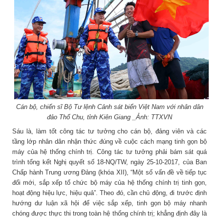
Cán bộ, chiến sĩ Bộ Tư lệnh Cảnh sát biển Việt Nam với nhân dân
đảo Thổ Chu, tỉnh Kiên Giang _Ảnh: TTXVN
Sáu là, làm tốt công tác tư tưởng cho cán bộ, đảng viên và các
tầng lớp nhân dân nhận thức đúng về cuộc cách mạng tinh gọn bộ
máy của hệ thống chính trị. Công tác tư tưởng phải bám sát quá
trình tổng kết Nghị quyết số 18-NQ/TW, ngày 25-10-2017, của Ban
Chấp hành Trung ương Đảng (khóa XII), “Một số vấn đề về tiếp tục
đổi mới, sắp xếp tổ chức bộ máy của hệ thống chính trị tinh gọn,
hoạt động hiệu lực, hiệu quả”. Theo đó, cần chủ động, đi trước định
hướng dư luận xã hội để việc sắp xếp, tinh gọn bộ máy nhanh
chóng được thực thi trong toàn hệ thống chính trị; khẳng định đây là