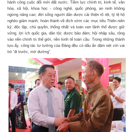
hành công cuộc đổi mới đất nước: Tiềm lực chính trị, kinh tế, văn
hóa, xã hội, khoa học - công nghệ, quốc phòng, an ninh không
ngừng nâng cao; đời sống người dân được cải thiện rõ rệt, tỷ lệ hộ
nghèo giảm mạnh; hoàn thành về đích sớm các mục tiêu Thiên niên
kỷ; độc lập, chủ quyền, thống nhất và toàn vẹn lãnh thổ được giữ
vững, lợi ích quốc gia, dân tộc được bảo đảm; hội nhập sâu, rộng
vào nền chính trị thế giới, nền kinh tế toàn cầu. Trong những thành
tựu ấy, công tác tư tưởng của Đảng đều có dấu ấn đậm nét với vai
trò “đi trước, mở đường”.