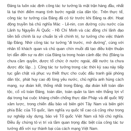
Đảng ta luôn xác định công tác tư tưởng là mặt trận hàng đầu, nhất
là tại thời điểm mang tính bước ngoặt của dân tộc. Trên thực tế,
công tác tư tưởng của Đảng đã có từ trước khi Đảng ra đời. Hoạt
động truyền bá chủ nghĩa Mác - Lê-nin, con đường cứu nước của
Lãnh tụ Nguyễn Ái Quốc - Hồ Chí Minh và các đồng chí lãnh đạo
tiền bối chính là sự chuẩn bị về chính trị, tư tưởng cho việc thành
lập Đảng. Nhờ công tác tư tưởng “đi trước, mở đường”, cùng với
nhân tố khách quan và chủ quan chín muồi đã tạo điều kiện thuận
lợi dẫn đến sự ra đời của Đảng ta trong hoàn cảnh đặc thù (Đảng ta
chưa cầm quyền, được tổ chức ở nước ngoài, đất nước ta chưa
được độc lập…). Công tác tư tưởng trong các thời kỳ sau này tiếp
tục gắn chặt và phục vụ thiết thực cho cuộc đấu tranh giải phóng
dân tộc, phát huy cao độ lòng yêu nước, chủ nghĩa anh hùng cách
mạng, sự đoàn kết, thống nhất trong Đảng, đại đoàn kết toàn dân
tộc, cổ vũ toàn Đảng, toàn dân, toàn quân ta làm nên thắng lợi vĩ
đại trong hai cuộc kháng chiến chống thực dân Pháp và đế quốc Mỹ
xâm lược, trong chiến đấu bảo vệ biên giới Tây Nam và biên giới
phía Bắc của Tổ quốc, làm nghĩa vụ quốc tế cao cả cũng như trong
sự nghiệp xây dựng, bảo vệ Tổ quốc Việt Nam xã hội chủ nghĩa.
Điều ấy chứng tỏ vị trí và tầm quan trọng đặc biệt của công tác tư
tưởng đối với sự thành bại của cách mạng Việt Nam.