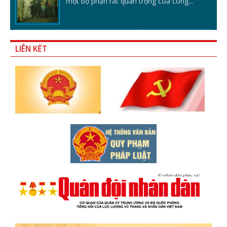
một bộ phận rất quan trọng của công...
LIÊN KẾT