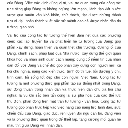
của Đảng. Việc xác định đúng vị trí, vai trò quan trọng của công tác
tư tưởng giúp Đảng ta không ngừng lớn mạnh, lãnh đạo đất nước
vượt qua muôn vàn khó khăn, thử thách, đạt được những thành
tựu vĩ đại, hoàn thành xuất sắc sứ mệnh cao cả được nhân dân tin
tưởng, giao phó.
Vai trò của công tác tư tưởng thể hiện đậm nét qua các phương
diện: xác lập, truyền bá và phát triển hệ tư tưởng của Đảng; góp
phần xây dựng, hoàn thiện và quán triệt chủ trương, đường lối của
Đảng, chính sách, pháp luật của Nhà nước; xây dựng thế giới quan
khoa học và nhân sinh quan cách mạng; củng cố niềm tin của nhân
dân đối với Đảng và chế độ; góp phần xây dựng con người mới xã
hội chủ nghĩa, nâng cao kiến thức, trình độ trí tuệ, bồi dưỡng ý chí,
tình cảm, lối sống tốt đẹp cho con người Việt Nam. Công tác tư
tưởng là một phương thức góp phần tạo sự thống nhất trong Đảng,
sự đồng thuận trong nhân dân và thực hiện dân chủ xã hội chủ
nghĩa; là vũ khí sắc bén tấn công lại sự phá hoại của các thế lực
thù địch, phản động trên mặt trận tư tưởng - văn hóa. Công tác tư
tưởng góp phần trực tiếp vào việc nâng cao năng lực lãnh đạo, sức
chiến đấu của Đảng, giáo dục, rèn luyện đội ngũ cán bộ, đảng viên
và là phương thức quan trọng để thiết lập, tăng cường mối quan hệ
máu thịt giữa Đảng với nhân dân.