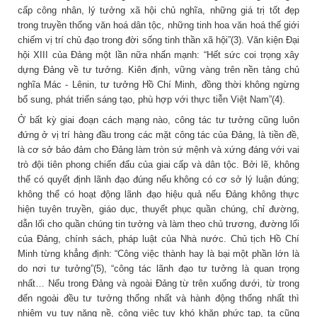
cấp công nhân, lý tưởng xã hội chủ nghĩa, những giá trị tốt đẹp
trong truyền thống văn hoá dân tộc, những tinh hoa văn hoá thế giới
chiếm vị trí chủ đạo trong đời sống tinh thần xã hội”(3). Văn kiện Đại
hội XIII của Đảng một lần nữa nhấn mạnh: “Hết sức coi trọng xây
dựng Đảng về tư tưởng. Kiên định, vững vàng trên nền tảng chủ
nghĩa Mác - Lênin, tư tưởng Hồ Chí Minh, đồng thời không ngừng
bổ sung, phát triển sáng tạo, phù hợp với thực tiễn Việt Nam”(4).
Ở bất kỳ giai đoạn cách mạng nào, công tác tư tưởng cũng luôn
đứng ở vị trí hàng đầu trong các mặt công tác của Đảng, là tiền đề,
là cơ sở bảo đảm cho Đảng làm tròn sứ mệnh và xứng đáng với vai
trò đội tiên phong chiến đấu của giai cấp và dân tộc. Bởi lẽ, không
thể có quyết định lãnh đạo đúng nếu không có cơ sở lý luận đúng;
không thể có hoạt động lãnh đạo hiệu quả nếu Đảng không thực
hiện tuyên truyền, giáo dục, thuyết phục quần chúng, chỉ đường,
dẫn lối cho quần chúng tin tưởng và làm theo chủ trương, đường lối
của Đảng, chính sách, pháp luật của Nhà nước. Chủ tịch Hồ Chí
Minh từng khẳng định: “Công việc thành hay là bại một phần lớn là
do nơi tư tưởng”(5), “công tác lãnh đạo tư tưởng là quan trọng
nhất… Nếu trong Đảng và ngoài Đảng từ trên xuống dưới, từ trong
đến ngoài đều tư tưởng thống nhất và hành động thống nhất thì
nhiệm vụ tuy nặng nề, công việc tuy khó khăn phức tạp, ta cũng