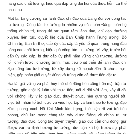
nâng cao chất lượng, hiệu quả đáp ứng đòi hỏi của thực tiễn, cụ thể
như sau:
Một là, tăng cường sự lãnh đạo, chỉ đạo của Đảng đối với công tác
tư tưởng. Công tác tư tưởng là nhiệm vụ của toàn Đảng, toàn hệ
thống chính trị, trong đó sự quan tâm lãnh đạo, chỉ đạo thường
xuyên, liên tục, quyết liệt của Ban Chấp hành Trung ương, Bộ
Chính trị, Ban Bí thư, cấp ủy các cấp là yếu tố quan trọng hàng đầu
nâng cao chất lượng, hiệu quả công tác tư tưởng. Vì vậy, trước hết
cấp ủy các cấp, bí thư cấp ủy phải nắm vững chủ trương, đường
lối, chiến lược, chương trình, mục tiêu phát triển để lãnh đạo, chỉ
đạo công tác tư tưởng, từ xây dựng kế hoạch đến tổ chức thực
hiện, góp phần giải quyết đúng và trúng vấn đề thực tiễn đặt ra.
Hai là, giữ vững và phát huy thế chủ động tiến công trên mặt trận tư
tưởng, gắn chặt lý luận với thực tiễn, nói đi đôi với làm, xây đi đôi
với chống, lấy việc giáo dục, thuyết phục, nêu gương người tốt,
việc tốt, nhân tố tích cực và việc học tập và làm theo tư tưởng, đạo
đức, phong cách Hồ Chí Minh làm trọng; thể hiện rõ vai trò tiên
phong, chủ lực trong công tác xây dựng Đảng về chính trị, tư
tưởng, đạo đức. Công tác tuyên truyền, giáo dục cần chủ động, giữ
được vai trò định hướng tư tưởng, dư luận xã hội trước sự phát
triển như vũ bão của khoa học - công nghệ, bối cảnh thông tin đa