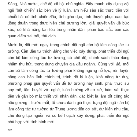
Đảng, Nhà nước, chế độ xã hội chủ nghĩa. Đẩy mạnh xây dựng đội
ngũ “bút chiến” sắc bén về lý luận, am hiểu sâu sắc thực tiễn với
chuỗi bài có tính chiến đấu, tính giáo dục, tính thuyết phục cao, tạo
đồng thuận trong thực hiện chủ trương lớn, giải quyết vấn đề bức
xúc, có khả năng lan tỏa trong nhân dân, phản bác sắc bén các
quan điểm sai trái, thù địch.
Mười là, đổi mới ngay trong chính đội ngũ cán bộ làm công tác tư
tưởng. Cần đầu tư thích đáng cho việc xây dựng, phát triển đội ngũ
cán bộ làm công tác tư tưởng; có chế độ, chính sách thỏa đáng
nhằm thu hút, trọng dụng chuyên gia đầu ngành. Cùng với đó, mỗi
cán bộ làm công tác tư tưởng phải không ngừng nỗ lực, rèn luyện
nâng cao bản lĩnh chính trị, trình độ lý luận, khả năng tư duy,
phương pháp giải quyết vấn đề tư tưởng nảy sinh, phải thực sự
say mê, tâm huyết với nghề, luôn hướng về cơ sở, bám sát thực
tiễn và gắn bó mật thiết với nhân dân, đặc biệt là làm tốt công tác
nêu gương. Trước mắt, tổ chức đánh giá thực trạng đội ngũ cán bộ
làm công tác tư tưởng từ Trung ương đến cơ sở, dự kiến nhu cầu,
chủ động tạo nguồn và có kế hoạch xây dựng, phát triển đội ngũ
phù hợp với tình hình mới.
***