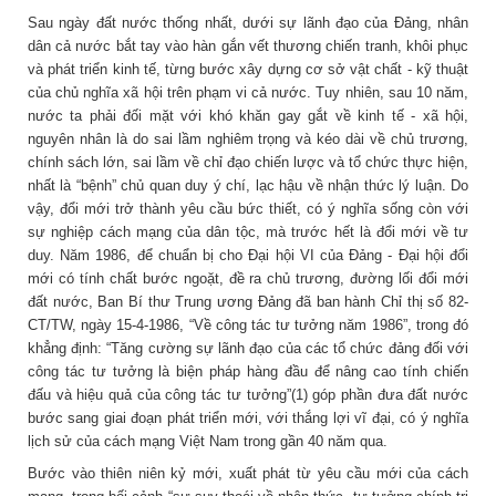
Sau ngày đất nước thống nhất, dưới sự lãnh đạo của Đảng, nhân
dân cả nước bắt tay vào hàn gắn vết thương chiến tranh, khôi phục
và phát triển kinh tế, từng bước xây dựng cơ sở vật chất - kỹ thuật
của chủ nghĩa xã hội trên phạm vi cả nước. Tuy nhiên, sau 10 năm,
nước ta phải đối mặt với khó khăn gay gắt về kinh tế - xã hội,
nguyên nhân là do sai lầm nghiêm trọng và kéo dài về chủ trương,
chính sách lớn, sai lầm về chỉ đạo chiến lược và tổ chức thực hiện,
nhất là “bệnh” chủ quan duy ý chí, lạc hậu về nhận thức lý luận. Do
vậy, đổi mới trở thành yêu cầu bức thiết, có ý nghĩa sống còn với
sự nghiệp cách mạng của dân tộc, mà trước hết là đổi mới về tư
duy. Năm 1986, để chuẩn bị cho Đại hội VI của Đảng - Đại hội đổi
mới có tính chất bước ngoặt, đề ra chủ trương, đường lối đổi mới
đất nước, Ban Bí thư Trung ương Đảng đã ban hành Chỉ thị số 82-
CT/TW, ngày 15-4-1986, “Về công tác tư tưởng năm 1986”, trong đó
khẳng định: “Tăng cường sự lãnh đạo của các tổ chức đảng đối với
công tác tư tưởng là biện pháp hàng đầu để nâng cao tính chiến
đấu và hiệu quả của công tác tư tưởng”(1) góp phần đưa đất nước
bước sang giai đoạn phát triển mới, với thắng lợi vĩ đại, có ý nghĩa
lịch sử của cách mạng Việt Nam trong gần 40 năm qua.
Bước vào thiên niên kỷ mới, xuất phát từ yêu cầu mới của cách