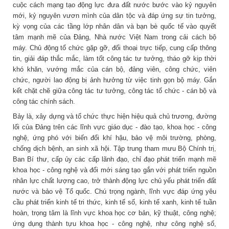
cuộc cách mạng tạo động lực đưa đất nước bước vào kỷ nguyên
mới, kỷ nguyên vươn mình của dân tộc và đáp ứng sự tin tưởng,
kỳ vọng của các tầng lớp nhân dân và bạn bè quốc tế vào quyết
tâm mạnh mẽ của Đảng, Nhà nước Việt Nam trong cải cách bộ
máy. Chủ động tổ chức gặp gỡ, đối thoại trực tiếp, cung cấp thông
tin, giải đáp thắc mắc, làm tốt công tác tư tưởng, tháo gỡ kịp thời
khó khăn, vướng mắc của cán bộ, đảng viên, công chức, viên
chức, người lao động bị ảnh hưởng từ việc tinh gọn bộ máy. Gắn
kết chặt chẽ giữa công tác tư tưởng, công tác tổ chức - cán bộ và
công tác chính sách.
Bảy là, xây dựng và tổ chức thực hiện hiệu quả chủ trương, đường
lối của Đảng trên các lĩnh vực giáo dục - đào tạo, khoa học - công
nghệ, ứng phó với biến đổi khí hậu, bảo vệ môi trường, phòng,
chống dịch bệnh, an sinh xã hội. Tập trung tham mưu Bộ Chính trị,
Ban Bí thư, cấp ủy các cấp lãnh đạo, chỉ đạo phát triển mạnh mẽ
khoa học - công nghệ và đổi mới sáng tạo gắn với phát triển nguồn
nhân lực chất lượng cao, trở thành động lực chủ yếu phát triển đất
nước và bảo vệ Tổ quốc. Chú trọng ngành, lĩnh vực đáp ứng yêu
cầu phát triển kinh tế tri thức, kinh tế số, kinh tế xanh, kinh tế tuần
hoàn, trọng tâm là lĩnh vực khoa học cơ bản, kỹ thuật, công nghệ;
ứng dụng thành tựu khoa học - công nghệ, như công nghệ số,