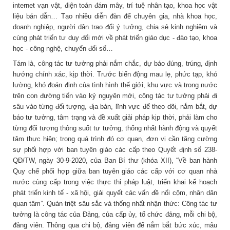
internet vạn vật, điện toán đám mây, trí tuệ nhân tạo, khoa học vật
liệu bán dẫn… Tạo nhiều diễn đàn để chuyên gia, nhà khoa học,
doanh nghiệp, người dân trao đổi ý tưởng, chia sẻ kinh nghiệm và
cùng phát triển tư duy đổi mới về phát triển giáo dục - đào tạo, khoa
học - công nghệ, chuyển đổi số…
Tám là, công tác tư tưởng phải nắm chắc, dự báo đúng, trúng, định
hướng chính xác, kịp thời. Trước biến động mau lẹ, phức tạp, khó
lường, khó đoán định của tình hình thế giới, khu vực và trong nước
trên con đường tiến vào kỷ nguyên mới, công tác tư tưởng phải đi
sâu vào từng đối tượng, địa bàn, lĩnh vực để theo dõi, nắm bắt, dự
báo tư tưởng, tâm trạng và đề xuất giải pháp kịp thời, phải làm cho
từng đối tượng thông suốt tư tưởng, thống nhất hành động và quyết
tâm thực hiện; trong quá trình đó cơ quan, đơn vị cần tăng cường
sự phối hợp với ban tuyên giáo các cấp theo Quyết định số 238-
QĐ/TW, ngày 30-9-2020, của Ban Bí thư (khóa XII), “Về ban hành
Quy chế phối hợp giữa ban tuyên giáo các cấp với cơ quan nhà
nước cùng cấp trong việc thực thi pháp luật, triển khai kế hoạch
phát triển kinh tế - xã hội, giải quyết các vấn đề nổi cộm, nhân dân
quan tâm”. Quán triệt sâu sắc và thống nhất nhận thức: Công tác tư
tưởng là công tác của Đảng, của cấp ủy, tổ chức đảng, mỗi chi bộ,
đảng viên. Thông qua chi bộ, đảng viên để nắm bắt bức xúc, mâu