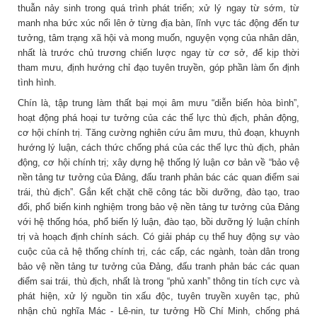
thuẫn nảy sinh trong quá trình phát triển; xử lý ngay từ sớm, từ
manh nha bức xúc nổi lên ở từng địa bàn, lĩnh vực tác động đến tư
tưởng, tâm trạng xã hội và mong muốn, nguyện vọng của nhân dân,
nhất là trước chủ trương chiến lược ngay từ cơ sở, để kịp thời
tham mưu, định hướng chỉ đạo tuyên truyền, góp phần làm ổn định
tình hình.
Chín là, tập trung làm thất bại mọi âm mưu “diễn biến hòa bình”,
hoạt động phá hoại tư tưởng của các thế lực thù địch, phản động,
cơ hội chính trị. Tăng cường nghiên cứu âm mưu, thủ đoạn, khuynh
hướng lý luận, cách thức chống phá của các thế lực thù địch, phản
động, cơ hội chính trị; xây dựng hệ thống lý luận cơ bản về “bảo vệ
nền tảng tư tưởng của Đảng, đấu tranh phản bác các quan điểm sai
trái, thù địch”. Gắn kết chặt chẽ công tác bồi dưỡng, đào tạo, trao
đổi, phổ biến kinh nghiệm trong bảo vệ nền tảng tư tưởng của Đảng
với hệ thống hóa, phổ biến lý luận, đào tạo, bồi dưỡng lý luận chính
trị và hoạch định chính sách. Có giải pháp cụ thể huy động sự vào
cuộc của cả hệ thống chính trị, các cấp, các ngành, toàn dân trong
bảo vệ nền tảng tư tưởng của Đảng, đấu tranh phản bác các quan
điểm sai trái, thù địch, nhất là trong “phủ xanh” thông tin tích cực và
phát hiện, xử lý nguồn tin xấu độc, tuyên truyền xuyên tạc, phủ
nhận chủ nghĩa Mác - Lê-nin, tư tưởng Hồ Chí Minh, chống phá