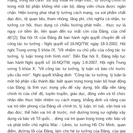
mạng, trong bối cảnh “sự suy thoái về nhận thức, tư tưởng chính trị
trong một bộ phận không nhỏ cán bộ, đảng viên chưa được ngăn
chặn. Hiện tượng phai nhạt lý tưởng cách mạng, sa sút phẩm chất
đạo đức, tệ quan liêu, tham nhũng, lãng phí, chủ nghĩa cá nhân, tư
tưởng cơ hội, thực dụng có chiều hướng phát triển… thực sự là
nguy cơ tiềm ẩn, liên quan đến sự mất còn của Đảng, của chế
độ”(2); Đại hội IX của Đảng đã ban hành nghị quyết chuyên đề về
công tác tư tưởng - Nghị quyết số 16-NQ/TW, ngày 18-3-2002, Hội
nghị Trung ương 5 khóa IX, “Về nhiệm vụ chủ yếu của công tác tư
tưởng, lý luận trong tình hình mới”. Đến Đại hội X, Đảng tiếp tục
ban hành Nghị quyết số 16-NQ/TW, ngày 1-8-2007, Hội nghị Trung
ương 5 khóa X, “Về công tác tư tưởng, lý luận và báo chí trước
yêu cầu mới”. Nghị quyết khẳng định: “Công tác tư tưởng, lý luận là
một bộ phận cấu thành đặc biệt quan trọng trong toàn bộ hoạt động
của Đảng; là lĩnh vực trọng yếu để xây dựng, bồi đắp nền tảng
chính trị của chế độ, tuyên truyền, giáo dục, động viên và tổ chức
nhân dân thực hiện nhiệm vụ cách mạng, khẳng định và nâng cao
vai trò tiên phong của Đảng về chính trị, lý luận, trí tuệ, văn hoá và
đạo đức; thể hiện vai trò đi trước, mở đường trong sự nghiệp xây
dựng và bảo vệ Tổ quốc... đóng vai trò quan trọng trong việc bảo vệ
và phát triển chủ nghĩa Mác - Lênin, tư tưởng Hồ Chí Minh, quan
điểm, đường lối của Đảng, làm cho hệ tư tưởng của Đảng, của giai