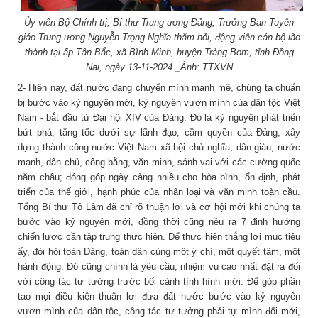
Ủy viên Bộ Chính trị, Bí thư Trung ương Đảng, Trưởng Ban Tuyên
giáo Trung ương Nguyễn Trọng Nghĩa thăm hỏi, động viên cán bộ lão
thành tại ấp Tân Bắc, xã Bình Minh,
huyện Trảng Bom, tỉnh Đồng
Nai, ngày 13-11-2024 _Ảnh: TTXVN
2- Hiện nay, đất nước đang chuyển mình mạnh mẽ, chúng ta chuẩn
bị bước vào kỷ nguyên mới, kỷ nguyên vươn mình của dân tộc Việt
Nam - bắt đầu từ Đại hội XIV của Đảng. Đó là kỷ nguyên phát triển
bứt phá, tăng tốc dưới sự lãnh đạo, cầm quyền của Đảng, xây
dựng thành công nước Việt Nam xã hội chủ nghĩa, dân giàu, nước
mạnh, dân chủ, công bằng, văn minh, sánh vai với các cường quốc
năm châu; đóng góp ngày càng nhiều cho hòa bình, ổn định, phát
triển của thế giới, hạnh phúc của nhân loại và văn minh toàn cầu.
Tổng Bí thư Tô Lâm đã chỉ rõ thuận lợi và cơ hội mới khi chúng ta
bước vào kỷ nguyên mới, đồng thời cũng nêu ra 7 định hướng
chiến lược cần tập trung thực hiện. Để thực hiện thắng lợi mục tiêu
ấy, đòi hỏi toàn Đảng, toàn dân cùng một ý chí, một quyết tâm, một
hành động. Đó cũng chính là yêu cầu, nhiệm vụ cao nhất đặt ra đối
với công tác tư tưởng trước bối cảnh tình hình mới. Để góp phần
tạo mọi điều kiện thuận lợi đưa đất nước bước vào kỷ nguyên
vươn mình của dân tộc, công tác tư tưởng phải tự mình đổi mới,