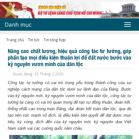
Danh mục
Toggl
navig
Trang chủ
Tin tức
Tin tổng hợp
Nâng cao chất lượng, hiệu quả công tác tư tưởng, góp
phần tạo mọi điều kiện thuận lợi để đất nước bước vào
kỷ nguyên vươn mình của dân tộc
Được đăng: 25 Tháng 2 2025
Công tác tư tưởng có vai trò trọng yếu trong thành công của sự
nghiệp cách mạng của dân tộc dưới sự lãnh đạo của Đảng. Bước
vào kỷ nguyên mới, kỷ nguyên vươn mình của dân tộc, công tác tư
tưởng lại càng có vai trò quan trọng để tạo sự đồng thuận, đoàn kết,
thống nhất cao trong toàn Đảng, đại đoàn kết toàn dân tộc; qua đó
tạo nên sức mạnh vô địch, là điều kiện tiên quyết để đạt được mục
tiêu, kỳ vọng, đích đến của kỷ nguyên mới, kỷ nguyên đưa Việt
Nam sánh vai các cường quốc năm châu.