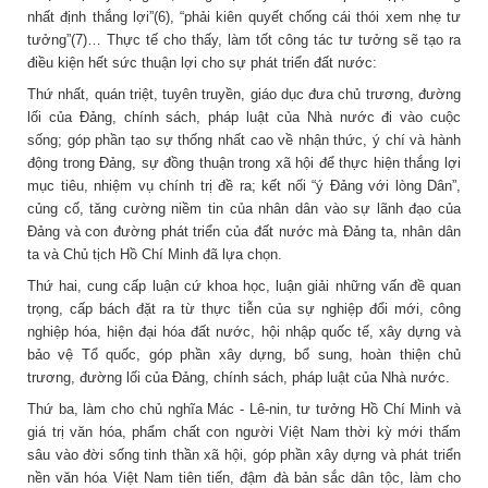
nhất định thắng lợi”(6), “phải kiên quyết chống cái thói xem nhẹ tư
tưởng”(7)… Thực tế cho thấy, làm tốt công tác tư tưởng sẽ tạo ra
điều kiện hết sức thuận lợi cho sự phát triển đất nước:
Thứ nhất, quán triệt, tuyên truyền, giáo dục đưa chủ trương, đường
lối của Đảng, chính sách, pháp luật của Nhà nước đi vào cuộc
sống; góp phần tạo sự thống nhất cao về nhận thức, ý chí và hành
động trong Đảng, sự đồng thuận trong xã hội để thực hiện thắng lợi
mục tiêu, nhiệm vụ chính trị đề ra; kết nối “ý Đảng với lòng Dân”,
củng cố, tăng cường niềm tin của nhân dân vào sự lãnh đạo của
Đảng và con đường phát triển của đất nước mà Đảng ta, nhân dân
ta và Chủ tịch Hồ Chí Minh đã lựa chọn.
Thứ hai, cung cấp luận cứ khoa học, luận giải những vấn đề quan
trọng, cấp bách đặt ra từ thực tiễn của sự nghiệp đổi mới, công
nghiệp hóa, hiện đại hóa đất nước, hội nhập quốc tế, xây dựng và
bảo vệ Tổ quốc, góp phần xây dựng, bổ sung, hoàn thiện chủ
trương, đường lối của Đảng, chính sách, pháp luật của Nhà nước.
Thứ ba, làm cho chủ nghĩa Mác - Lê-nin, tư tưởng Hồ Chí Minh và
giá trị văn hóa, phẩm chất con người Việt Nam thời kỳ mới thấm
sâu vào đời sống tinh thần xã hội, góp phần xây dựng và phát triển
nền văn hóa Việt Nam tiên tiến, đậm đà bản sắc dân tộc, làm cho