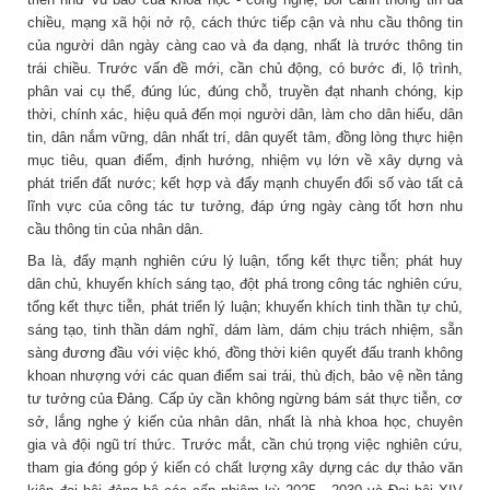
chiều, mạng xã hội nở rộ, cách thức tiếp cận và nhu cầu thông tin
của người dân ngày càng cao và đa dạng, nhất là trước thông tin
trái chiều. Trước vấn đề mới, cần chủ động, có bước đi, lộ trình,
phân vai cụ thể, đúng lúc, đúng chỗ, truyền đạt nhanh chóng, kịp
thời, chính xác, hiệu quả đến mọi người dân, làm cho dân hiểu, dân
tin, dân nắm vững, dân nhất trí, dân quyết tâm, đồng lòng thực hiện
mục tiêu, quan điểm, định hướng, nhiệm vụ lớn về xây dựng và
phát triển đất nước; kết hợp và đẩy mạnh chuyển đổi số vào tất cả
lĩnh vực của công tác tư tưởng, đáp ứng ngày càng tốt hơn nhu
cầu thông tin của nhân dân.
Ba là, đẩy mạnh nghiên cứu lý luận, tổng kết thực tiễn; phát huy
dân chủ, khuyến khích sáng tạo, đột phá trong công tác nghiên cứu,
tổng kết thực tiễn, phát triển lý luận; khuyến khích tinh thần tự chủ,
sáng tạo, tinh thần dám nghĩ, dám làm, dám chịu trách nhiệm, sẵn
sàng đương đầu với việc khó, đồng thời kiên quyết đấu tranh không
khoan nhượng với các quan điểm sai trái, thù địch, bảo vệ nền tảng
tư tưởng của Đảng. Cấp ủy cần không ngừng bám sát thực tiễn, cơ
sở, lắng nghe ý kiến của nhân dân, nhất là nhà khoa học, chuyên
gia và đội ngũ trí thức. Trước mắt, cần chú trọng việc nghiên cứu,
tham gia đóng góp ý kiến có chất lượng xây dựng các dự thảo văn