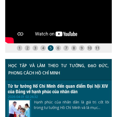
1
2
3
4
5
6
7
8
9
10
11
HỌC TẬP VÀ LÀM THEO TƯ TƯỞNG, ĐẠO ĐỨC,
PHONG CÁCH HỒ CHÍ MINH
Từ tư tưởng Hồ Chí Minh đến quan điểm Đại hội XIV
của Đảng về hạnh phúc của nhân dân
2026-04-01 02:26:32
Hạnh phúc của nhân dân là giá trị cốt lõi
trong tư tưởng Hồ Chí Minh và là mục...