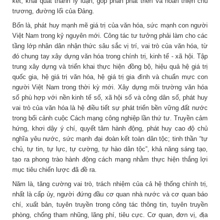
kết, khái quát thành lý luận, góp phần phát triển và hoàn thiện chủ
trương, đường lối của Đảng.
Bốn là, phát huy mạnh mẽ giá trị của văn hóa, sức mạnh con người
Việt Nam trong kỷ nguyên mới. Công tác tư tưởng phải làm cho các
tầng lớp nhân dân nhận thức sâu sắc vị trí, vai trò của văn hóa, từ
đó chung tay xây dựng văn hóa trong chính trị, kinh tế - xã hội. Tập
trung xây dựng và triển khai thực hiện đồng bộ, hiệu quả hệ giá trị
quốc gia, hệ giá trị văn hóa, hệ giá trị gia đình và chuẩn mực con
người Việt Nam trong thời kỳ mới. Xây dựng môi trường văn hóa
số phù hợp với nền kinh tế số, xã hội số và công dân số, phát huy
vai trò của văn hóa là hệ điều tiết sự phát triển bền vững đất nước
trong bối cảnh cuộc Cách mạng công nghiệp lần thứ tư. Truyền cảm
hứng, khơi dậy ý chí, quyết tâm hành động, phát huy cao độ chủ
nghĩa yêu nước, sức mạnh đại đoàn kết toàn dân tộc; tinh thần “tự
chủ, tự tin, tự lực, tự cường, tự hào dân tộc”, khả năng sáng tạo,
tạo ra phong trào hành động cách mạng nhằm thực hiện thắng lợi
mục tiêu chiến lược đã đề ra.
Năm là, tăng cường vai trò, trách nhiệm của cả hệ thống chính trị,
nhất là cấp ủy, người đứng đầu cơ quan nhà nước và cơ quan báo
chí, xuất bản, tuyên truyền trong công tác thông tin, tuyên truyền
phòng, chống tham nhũng, lãng phí, tiêu cực. Cơ quan, đơn vị, địa