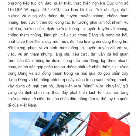
phương tiếp tục chỉ đạo, quán triệt, thực hiện nghiêm Quy định số
116-QĐ/TW, ngày 28-7-2023, của Ban Bí thư, “Về chỉ đạo, định
hướng và cung cấp thông tin, tuyên truyền phòng, chống tham
nhũng, tiêu cực”; theo đó, công tác tư tưởng phải làm tốt nhiệm vụ
chỉ đạo, hướng dẫn, định hướng thông tin tuyên truyền về phòng,
chống tham nhũng, lãng phí, tiêu cực trong Đảng và trong xã hội,
nhất là về thời điểm, quy mô, mức độ, liều lượng nội dung thông tin,
đối tượng, phạm vi và hình thức thông tin, tuyên truyền đối với vụ
việc, vụ án tham nhũng, lãng phí, tiêu cực, dư luận xã hội quan
tâm; bảo đảm thông tin được cung cấp chủ động, kịp thời, nhanh
nhạy, chính xác góp phần tạo sự thống nhất về nhận thức, tư tưởng
trong Đảng và sự đồng thuận trong xã hội; qua đó góp phần xây
dựng Đảng và hệ thống chính trị ngày càng trong sạch, vững mạnh,
xây dựng đội ngũ cán bộ, đảng viên vừa “hồng”, vừa “chuyên”, giữ
vững ổn định chính trị, thúc đẩy phát triển kinh tế - xã hội, tăng
cường, củng cố niềm tin của nhân dân, nâng tầm vị thế, uy tín quốc
tế của Việt Nam.