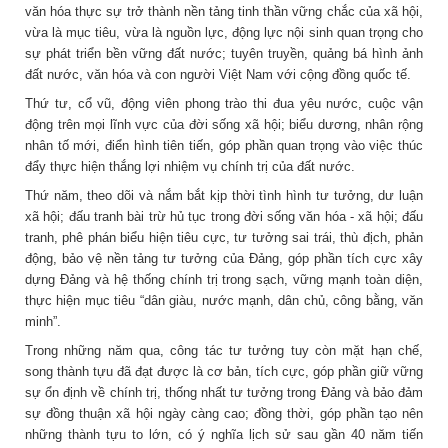
văn hóa thực sự trở thành nền tảng tinh thần vững chắc của xã hội,
vừa là mục tiêu, vừa là nguồn lực, động lực nội sinh quan trọng cho
sự phát triển bền vững đất nước; tuyên truyền, quảng bá hình ảnh
đất nước, văn hóa và con người Việt Nam với cộng đồng quốc tế.
Thứ tư, cổ vũ, động viên phong trào thi đua yêu nước, cuộc vận
động trên mọi lĩnh vực của đời sống xã hội; biểu dương, nhân rộng
nhân tố mới, điển hình tiên tiến, góp phần quan trọng vào việc thúc
đẩy thực hiện thắng lợi nhiệm vụ chính trị của đất nước.
Thứ năm, theo dõi và nắm bắt kịp thời tình hình tư tưởng, dư luận
xã hội; đấu tranh bài trừ hủ tục trong đời sống văn hóa - xã hội; đấu
tranh, phê phán biểu hiện tiêu cực, tư tưởng sai trái, thù địch, phản
động, bảo vệ nền tảng tư tưởng của Đảng, góp phần tích cực xây
dựng Đảng và hệ thống chính trị trong sạch, vững mạnh toàn diện,
thực hiện mục tiêu “dân giàu, nước mạnh, dân chủ, công bằng, văn
minh”.
Trong những năm qua, công tác tư tưởng tuy còn mặt hạn chế,
song thành tựu đã đạt được là cơ bản, tích cực, góp phần giữ vững
sự ổn định về chính trị, thống nhất tư tưởng trong Đảng và bảo đảm
sự đồng thuận xã hội ngày càng cao; đồng thời, góp phần tạo nên
những thành tựu to lớn, có ý nghĩa lịch sử sau gần 40 năm tiến