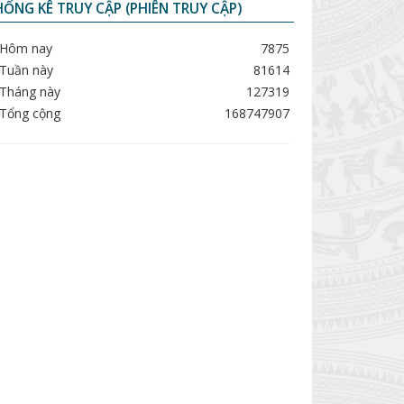
ỐNG KÊ TRUY CẬP (PHIÊN TRUY CẬP)
Hôm nay
7875
Tuần này
81614
Tháng này
127319
Tổng cộng
168747907