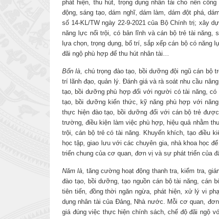
phát hiện, thu hút, trọng dụng nhân tài cho nền côn
động, sáng tạo, dám nghĩ, dám làm, dám đột phá, dám
số 14-KL/TW ngày 22-9-2021 của Bộ Chính trị; xây dựn
năng lực nổi trội, có bản lĩnh và cán bộ trẻ tài năng,
lựa chọn, trọng dụng, bố trí, sắp xếp cán bộ có năng l
đãi ngộ phù hợp để thu hút nhân tài…
Bốn là
, chú trọng đào tạo, bồi dưỡng đội ngũ cán bộ t
trí lãnh đạo, quản lý. Đánh giá và rà soát nhu cầu nâ
tạo, bồi dưỡng phù hợp đối với người có tài năng, có t
tạo, bồi dưỡng kiến thức, kỹ năng phù hợp với năng
thực hiện đào tạo, bồi dưỡng đối với cán bộ trẻ được
trường, điều kiện làm việc phù hợp, hiệu quả nhằm thu 
trội, cán bộ trẻ có tài năng. Khuyến khích, tạo điều 
học tập, giao lưu với các chuyên gia, nhà khoa học để
triển chung của cơ quan, đơn vị và sự phát triển của 
Năm là
, tăng cường hoạt động thanh tra, kiểm tra, giá
đào tạo, bồi dưỡng, tạo nguồn cán bộ tài năng, cán b
tiên tiến, đồng thời ngăn ngừa, phát hiện, xử lý vi ph
dụng nhân tài của Đảng, Nhà nước. Mỗi cơ quan, đơn 
giá đúng việc thực hiện chính sách, chế độ đãi ngộ v