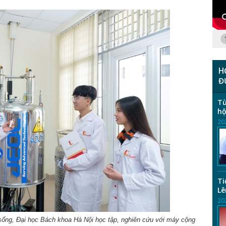
H
Đ
Từ
hộ
20
Ti
Lê
20
sống, Đại học Bách khoa Hà Nội học tập, nghiên cứu với máy cộng