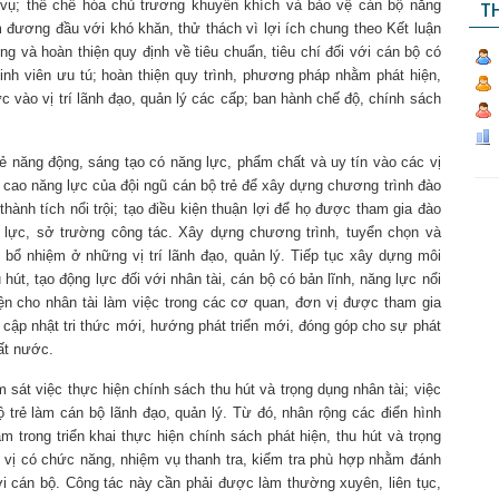
g vụ; thể chế hóa chủ trương khuyến khích và bảo vệ cán bộ năng
TH
 đương đầu với khó khăn, thử thách vì lợi ích chung theo Kết luận
g và hoàn thiện quy định về tiêu chuẩn, tiêu chí đối với cán bộ có
 sinh viên ưu tú; hoàn thiện quy trình, phương pháp nhằm phát hiện,
ực vào vị trí lãnh đạo, quản lý các cấp; ban hành chế độ, chính sách
rẻ năng động, sáng tạo có năng lực, phẩm chất và uy tín vào các vị
ng cao năng lực của đội ngũ cán bộ trẻ để xây dựng chương trình đào
hành tích nổi trội; tạo điều kiện thuận lợi để họ được tham gia đào
 lực, sở trường công tác. Xây dựng chương trình, tuyển chọn và
 bổ nhiệm ở những vị trí lãnh đạo, quản lý. Tiếp tục xây dựng môi
hút, tạo động lực đối với nhân tài, cán bộ có bản lĩnh, năng lực nổi
kiện cho nhân tài làm việc trong các cơ quan, đơn vị được tham gia
 cập nhật tri thức mới, hướng phát triển mới, đóng góp cho sự phát
đất nước.
m sát việc thực hiện chính sách thu hút và trọng dụng nhân tài; việc
ộ trẻ làm cán bộ lãnh đạo, quản lý. Từ đó, nhân rộng các điển hình
ạm trong triển khai thực hiện chính sách phát hiện, thu hút và trọng
vị có chức năng, nhiệm vụ thanh tra, kiểm tra phù hợp nhằm đánh
ới cán bộ. Công tác này cần phải được làm thường xuyên, liên tục,