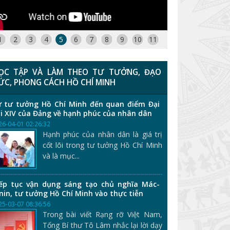
1
2
3
4
5
6
7
8
9
10
11
ỌC TẬP VÀ LÀM THEO TƯ TƯỞNG, ĐẠO
ỨC, PHONG CÁCH HỒ CHÍ MINH
 tư tưởng Hồ Chí Minh đến quan điểm Đại
i XIV của Đảng về hạnh phúc của nhân dân
26-04-01 02:26:32
Hạnh phúc của nhân dân là giá trị
cốt lõi trong tư tưởng Hồ Chí Minh
và là mục...
ếp tục vận dụng sáng tạo chủ nghĩa Mác-
nin, tư tưởng Hồ Chí Minh vào thực tiễn
25-03-07 08:36:56
Trong bài viết Rạng rỡ Việt Nam,
Tổng Bí thư Tô Lâm nhắc lại lời dạy