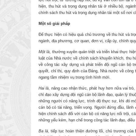
hiện, thu hút và trọng dụng nhân tài ở nhiều bộ, ngàn
chính sách thu hút và trọng dụng nhân tài một số nơi
Một số giải pháp
Để thực hiện có hiệu quả chủ trương về thu hút và tr
ngành, địa phương, cơ quan, đơn vị, cấp ủy, chính qu
Một là
, thường xuyên quán triệt và triển khai thực h
luật của Nhà nước về chính sách khuyến khích, thu hút 
về công tác xây dựng và phát triển đội ngũ cán bộ t
quyết, chỉ thị, quy định của Đảng, Nhà nước về công 
ngang tầm nhiệm vụ trong tình hình mới.
Hai là
, nâng cao nhận thức, phát huy hơn nữa vai trò,
chỉ đạo xây dựng đội ngũ cán bộ lãnh đạo, quản lý th
những người có năng lực, trình độ thực sự, khi đó m
cán bộ có tài năng, triển vọng. Người đứng đầu, lãnh
hiện chính sách đối với cán bộ có năng lực nổi trội, c
những yếu kém, hạn chế trong công tác lãnh đạo, điều
Ba là
, tiếp tục hoàn thiện đường lối, chủ trương củ