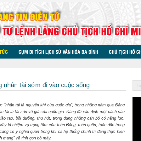
 TỨC
CỤM DI TÍCH LỊCH SỬ VĂN HÓA BA ĐÌNH
CHỦ TỊCH HỒ C
g nhân tài sớm đi vào cuộc sống
hức “nhân tài là nguyên khí của quốc gia”, trong những năm qua Đảng
hân tài là tài sản vô giá của quốc gia. Đảng đã xác định một cách sâu
 đào tạo, bồi dưỡng, thu hút, trọng dụng những cán bộ có năng lực,
 đây là nhiệm vụ trọng tâm của toàn Đảng, toàn quân, toàn dân trong
ng có ý nghĩa quan trọng khi cả hệ thống chính trị đang thực hiện
ch mạng” về tinh gọn bộ máy.