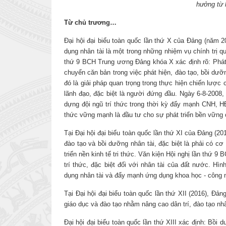
hưởng từ 
Từ chủ trương…
Đại hội đại biểu toàn quốc lần thứ X của Đảng (năm 20
dụng nhân tài là một trong những nhiệm vụ chính trị q
thứ 9 BCH Trung ương Đảng khóa X xác định rõ: Phát 
chuyển căn bản trong việc phát hiện, đào tạo, bồi dưỡ
đó là giải pháp quan trọng trong thực hiện chiến lược
lãnh đạo, đặc biệt là người đứng đầu. Ngày 6-8-200
dựng đội ngũ trí thức trong thời kỳ đẩy mạnh CNH, HĐH
thức vững mạnh là đầu tư cho sự phát triển bền vững
Tại Đại hội đại biểu toàn quốc lần thứ XI của Đảng (20
đào tạo và bồi dưỡng nhân tài, đặc biệt là phải có cơ
triển nền kinh tế tri thức. Văn kiện Hội nghị lần thứ
trí thức, đặc biệt đối với nhân tài của đất nước. Hì
dụng nhân tài và đẩy mạnh ứng dụng khoa học - công
Tại Đại hội đại biểu toàn quốc lần thứ XII (2016), Đản
giáo dục và đào tạo nhằm nâng cao dân trí, đào tạo nh
Đại hội đại biểu toàn quốc lần thứ XIII xác định: Bồ