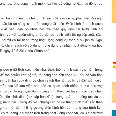
ới sáng tạo, ứng dụng mạnh mẽ khoa học và công nghệ… tạo động lực
an hành nhiều cơ chế, chính sách để xây dựng, phát triển đội ngũ
 cán bộ có năng lực, triển vọng phát triển. Điển hình là chính sách
 xuất sắc, cán bộ khoa học trẻ theo quy định tại Nghị định số
nh về xét tuyển công chức đối với sinh viên tốt nghiệp xuất sắc,
i người có tài năng trong hoạt động công vụ theo quy định tại Nghị
ủ; chính sách về sử dụng, trọng dụng cá nhân hoạt động khoa học
-CP ngày 12-5-2014 của Chính phủ…
 phương đã tích cực triển khai thực hiện chính sách thu hút, trọng
 để tạo nguồn cán bộ trẻ, tài năng cho nền công vụ. Khi có văn bản
nh văn bản quy định về chính sách thu hút, bố trí và đãi ngộ người
n môn cao về làm việc cho các cơ quan hành chính tại địa phương
ư ưu tiên trong tuyển dụng (bằng hình thức xét tuyển hoặc tiếp nhận
ản tiền nhất định (trợ cấp ban đầu); trong quá trình công tác được
g; nâng bậc lương đối với những cán bộ có thành tích xuất sắc theo
 kịp thời đến những gương điển hình tiên tiến trong quá trình làm
 có tài năng, có thành tích trong hoạt động công vụ, có địa phương