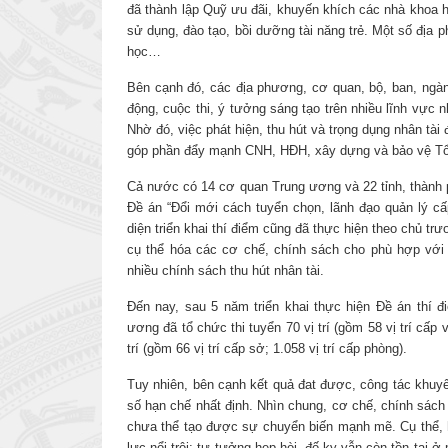
đã thành lập Quỹ ưu đãi, khuyến khích các nhà khoa h
sử dụng, đào tạo, bồi dưỡng tài năng trẻ. Một số địa p
học…
Bên cạnh đó, các địa phương, cơ quan, bộ, ban, ngàn
động, cuộc thi, ý tưởng sáng tạo trên nhiều lĩnh vực 
Nhờ đó, việc phát hiện, thu hút và trọng dụng nhân tài 
góp phần đẩy mạnh CNH, HĐH, xây dựng và bảo vệ Tổ
Cả nước có 14 cơ quan Trung ương và 22 tỉnh, thành p
Đề án “Đổi mới cách tuyển chọn, lãnh đạo quản lý cấ
diện triển khai thí điểm cũng đã thực hiện theo chủ t
cụ thể hóa các cơ chế, chính sách cho phù hợp với 
nhiều chính sách thu hút nhân tài.
Đến nay, sau 5 năm triển khai thực hiện Đề án thí 
ương đã tổ chức thi tuyển 70 vị trí (gồm 58 vị trí cấp 
trí (gồm 66 vị trí cấp sở; 1.058 vị trí cấp phòng).
Tuy nhiên, bên cạnh kết quả đat được, công tác khuyến
số hạn chế nhất định. Nhìn chung, cơ chế, chính sách đ
chưa thể tạo được sự chuyển biến mạnh mẽ. Cụ thể, h
lực nổi trội; tư tưởng hẹp hòi, đố kỵ vẫn còn tồn tại 