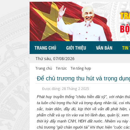
TRANG CHỦ
GIỚI THIỆU
VĂN BẢN
TIN
Thứ sáu, 07/08/2026
Trang chủ
Tin tức
Tin tổng hợp
Để chủ trương thu hút và trọng dụn
Được đăng: 28 Tháng 2 2025
Phát huy truyền thống “chiêu hiền đãi sỹ”, với nhận t
ta luôn chú trọng thu hút và trọng dụng nhân tài, coi n
sắc, toàn diện, đầy đủ, kịp thời về vấn đề phát hiện,
phẩm chất và uy tín vào vai trò lãnh đạo, quản lý, xem
thời kỳ đẩy mạnh CNH, HĐH đất nước. Nhiệm vụ này cà
chủ trương “giữ chân người tài” khi thực hiện “cuộc cá