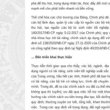
phá để thu hút, trọng dụng nhân tài, thúc đẩy đổi m
mạnh mẽ cho phát triển nhanh và bền vững.
Thể chế hóa các chủ trương của Đảng, Chính phủ đã b
cán bộ lãnh đạo, quản lý các cấp từ nguồn cán bộ trẻ,
thu hút, tạo nguồn cán bộ từ sinh viên tốt nghiệp
140/2017/NĐ-CP ngày 5-12-2017 của Chính phủ; quy đị
nhà khoa học trẻ tài năng; chính sách áp dụng đối vớ
định số 138/2020/NĐ-CP ngày 27-11-2020 của Chính ph
và công nghệ theo quy định tại Nghị định 40/2014/NĐ
… Đến triển khai thực hiện
Thực tiễn thời gian qua cho thấy, các bộ, ngành, địa
dụng người có tài năng, sinh viên tốt nghiệp xuất sắc
của Trung ương, hầu hết các tỉnh, thành phố đã ban hà
có tài năng, cán bộ trẻ có năng lực, trình độ chuyê
mình. Trong đó, đề ra các chính sách ưu đãi cụ thể nh
không qua thi tuyển); ưu đãi qua việc hỗ trợ một kho
hưởng các chính sách ưu tiên trong đào tạo, bồi dưỡn
quy định; thường xuyên sơ kết, tổng kết, khen thưởng
việc. Trong các quy định về trọng dụng, đãi ngộ người