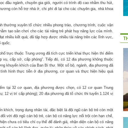
ọc đầu ngành, chuyên gia giỏi, người có trình độ cao nhằm thu hút,
hương còn hỗ trợ nhà ở, chi phí đi lại cho các chuyên gia, nhà khoa
h thường xuyên tổ chức nhiều phong trào, chương trình, cuộc vận
nhằm tạo sân chơi cho các tài năng trẻ phát huy năng lực của mình.
đạt nhiều kết quả; đã tập hợp được nhiều tài năng trên các lĩnh vực,
T
 quốc.
hố trực thuộc Trung ương đã tích cực triển khai thực hiện thí điểm
p vụ, cấp sở, cấp phòng”. Tiếp đó, có 12 địa phương không thuộc
rương khuyến khích của Ban Bí thư. Một số bộ, ngành, địa phương đã
tình hình thực tiễn ở địa phương, cơ quan và thực hiện hiệu quả
điểm tại 32 cơ quan, địa phương được chọn, có 12 cơ quan Trung
vụ; 12 vị trí cấp phòng); 20 địa phương đã tổ chức thi tuyển 1.124 vị
 khích, trọng dụng nhân tài, đặc biệt là đội ngũ cán bộ trẻ còn một
ối với đội ngũ cán bộ trẻ, cán bộ có năng lực nổi trội còn hạn chế,
iện chưa có tiêu chí cụ thể để đánh giá, nhận diện cán bộ có năng
ở một số cán bộ lãnh đạo, quản lý; nhận thức về các chính sách, phát