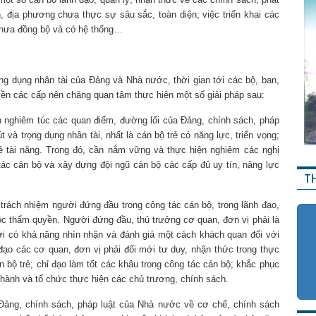
h, địa phương chưa thực sự sâu sắc, toàn diện; việc triển khai các
 chưa đồng bộ và có hệ thống…
ọng dụng nhân tài của Đảng và Nhà nước, thời gian tới các bộ, ban,
yền các cấp nên chăng quan tâm thực hiện một số giải pháp sau:
iện nghiêm túc các quan điểm, đường lối của Đảng, chính sách, pháp
và trọng dụng nhân tài, nhất là cán bộ trẻ có năng lực, triển vọng;
rẻ tài năng. Trong đó, cần nắm vững và thực hiện nghiêm các nghị
tác cán bộ và xây dựng đội ngũ cán bộ các cấp đủ uy tín, năng lực
T
 trách nhiệm người đứng đầu trong công tác cán bộ, trong lãnh đạo,
uộc thẩm quyền. Người đứng đầu, thủ trưởng cơ quan, đơn vị phải là
ới có khả năng nhìn nhận và đánh giá một cách khách quan đối với
 đạo các cơ quan, đơn vị phải đổi mới tư duy, nhận thức trong thực
án bộ trẻ; chỉ đạo làm tốt các khâu trong công tác cán bộ; khắc phục
 hành và tổ chức thực hiện các chủ trương, chính sách.
a Đảng, chính sách, pháp luật của Nhà nước về cơ chế, chính sách