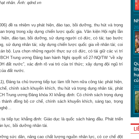
hạt nhân. Ảnh: qdnd.vn
Nh
06) đề ra nhiệm vụ phát hiện, đào tạo, bồi dưỡng, thu hút và trọng
20
uan trọng trong xây dựng chiến lược quốc gia. Văn kiện Hội nghị lần
hiện, đào tạo, bồi dưỡng, sử dụng người có đức, có tài; tạo bước
ng, sử dụng nhân tài; xây dựng chiến lược quốc gia về nhân tài; coi
 cán bộ. Lựa chọn những người thực sự có đức, có tài giữ các vị trí
8, BCH Trung ương Đảng ban hành Nghị quyết số 27-NQ/TW “về xây
Qu
 đất nước”, xác định rõ vai trò của trí thức; xây dựng đội ngũ trí
lĩ
 của đất nước.
hư
củ
11), Đảng ta chủ trương tiếp tục làm tốt hơn nữa công tác phát hiện,
20
 chế, chính sách khuyến khích, thu hút và trọng dụng nhân tài, phát
 9 BCH Trung ương Đảng khóa XI khẳng định: Có chính sách trọng dụng
nh thành đồng bộ cơ chế, chính sách khuyến khích, sáng tạo, trọng
 nghệ…
g ta tiếp tục khẳng định: Giáo dục là quốc sách hàng đầu. Phát triển
ân lực, bồi dưỡng nhân tài.
LI
i dưỡng sức dân, nâng cao chất lượng nguồn nhân lực, có cơ chế đột