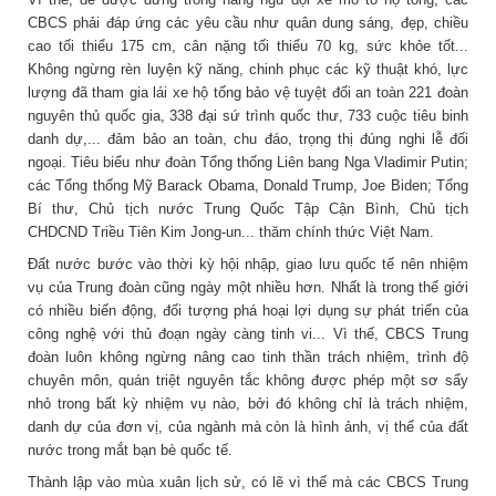
CBCS phải đáp ứng các yêu cầu như quân dung sáng, đẹp, chiều
cao tối thiểu 175 cm, cân nặng tối thiểu 70 kg, sức khỏe tốt...
Không ngừng rèn luyện kỹ năng, chinh phục các kỹ thuật khó, lực
lượng đã tham gia lái xe hộ tống bảo vệ tuyệt đối an toàn 221 đoàn
nguyên thủ quốc gia, 338 đại sứ trình quốc thư, 733 cuộc tiêu binh
danh dự,... đảm bảo an toàn, chu đáo, trọng thị đúng nghi lễ đối
ngoại. Tiêu biểu như đoàn Tổng thống Liên bang Nga Vladimir Putin;
các Tổng thống Mỹ Barack Obama, Donald Trump, Joe Biden; Tổng
Bí thư, Chủ tịch nước Trung Quốc Tập Cận Bình, Chủ tịch
CHDCND Triều Tiên Kim Jong-un... thăm chính thức Việt Nam.
Đất nước bước vào thời kỳ hội nhập, giao lưu quốc tế nên nhiệm
vụ của Trung đoàn cũng ngày một nhiều hơn. Nhất là trong thế giới
có nhiều biến động, đối tượng phá hoại lợi dụng sự phát triển của
công nghệ với thủ đoạn ngày càng tinh vi... Vì thế, CBCS Trung
đoàn luôn không ngừng nâng cao tinh thần trách nhiệm, trình độ
chuyên môn, quán triệt nguyên tắc không được phép một sơ sẩy
nhỏ trong bất kỳ nhiệm vụ nào, bởi đó không chỉ là trách nhiệm,
danh dự của đơn vị, của ngành mà còn là hình ảnh, vị thế của đất
nước trong mắt bạn bè quốc tế.
Thành lập vào mùa xuân lịch sử, có lẽ vì thế mà các CBCS Trung