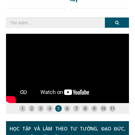
1
2
3
4
5
6
7
8
9
10
11
HỌC TẬP VÀ LÀM THEO TƯ TƯỞNG, ĐẠO ĐỨC,