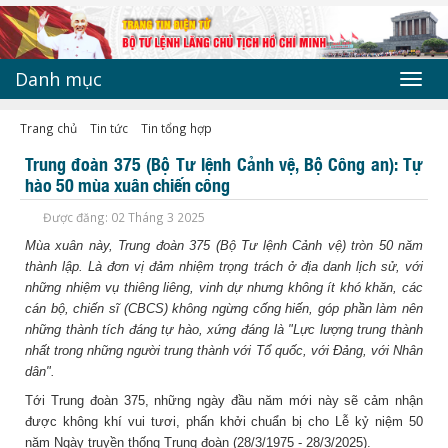
Danh mục
Toggl
navig
Trang chủ
Tin tức
Tin tổng hợp
Trung đoàn 375 (Bộ Tư lệnh Cảnh vệ, Bộ Công an): Tự
hào 50 mùa xuân chiến công
Được đăng: 02 Tháng 3 2025
Mùa xuân này, Trung đoàn 375 (Bộ Tư lệnh Cảnh vệ) tròn 50 năm
thành lập. Là đơn vị đảm nhiệm trọng trách ở địa danh lịch sử, với
những nhiệm vụ thiêng liêng, vinh dự nhưng không ít khó khăn, các
cán bộ, chiến sĩ (CBCS) không ngừng cống hiến, góp phần làm nên
những thành tích đáng tự hào, xứng đáng là "Lực lượng trung thành
nhất trong những người trung thành với Tổ quốc, với Đảng, với Nhân
dân".
Tới Trung đoàn 375, những ngày đầu năm mới này sẽ cảm nhận
được không khí vui tươi, phấn khởi chuẩn bị cho Lễ kỷ niệm 50
năm Ngày truyền thống Trung đoàn (28/3/1975 - 28/3/2025).