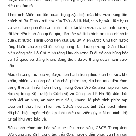
điều tra làm rõ.
Theo anh Miên, do tầm quan trọng đặc biệt của khu vực trung tâm
chính trị Ba Đình - trái tim của Thủ đô Hà Nội, vì vậy nếu để xảy ra
vụ việc liên quan đến an ninh trật tự tại khu vực này sẽ ảnh hưởng
rất lớn đến hình ảnh quốc gia, dân tộc và tình hình an ninh chính trị
của đất nước. Hành động trên của Đại úy Miên được Chủ tịch nước
tặng Huân chương Chiến công hạng Ba, Trung ương Đoàn Thanh
niên cộng sản Hồ Chí Minh tặng Huy chương Tuổi trẻ anh hùng bảo
vệ Tổ quốc và Bằng khen; đồng thời, được thăng quân hàm vượt
cấp.
Mặc dù công tác bảo vệ được tiến hành trong điều kiện hết sức khó
khăn, nhiệm vụ nặng nề, tính chất phức tạp, địa bàn mục tiêu rộng,
trang thiết bị thiếu thốn nhưng Trung đoàn 375 đã phối hợp với các
đơn vị trong Bộ Tư lệnh Cảnh vệ và Công an TP Hà Nội đảm bảo
tuyệt đối an ninh, an toàn mục tiêu, không để phát sinh phức tạp.
Quá trình thực hiện nhiệm vụ, CBCS nêu cao tinh thần trách nhiệm
đã phát hiện, ngăn chặn kịp thời nhiều vụ việc gây mất an ninh, trật
tự tại khu vực bảo vệ.
Bên cạnh công tác bảo vệ mục tiêu trọng yếu, CBCS Trung đoàn
375 cũng xác định công tác tiếp đón, hướng dẫn phục vụ nhân dân