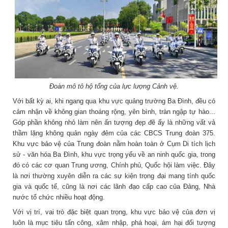
Đoàn mô tô hộ tống của lực lượng Cảnh vệ.
Với bất kỳ ai, khi ngang qua khu vực quảng trường Ba Đình, đều có
cảm nhận về không gian thoáng rộng, yên bình, tràn ngập tự hào...
Góp phần không nhỏ làm nên ấn tượng đẹp đẽ ấy là những vất vả
thầm lặng không quản ngày đêm của các CBCS Trung đoàn 375.
Khu vực bảo vệ của Trung đoàn nằm hoàn toàn ở Cụm Di tích lịch
sử - văn hóa Ba Đình, khu vực trọng yếu về an ninh quốc gia, trong
đó có các cơ quan Trung ương, Chính phủ, Quốc hội làm việc. Đây
là nơi thường xuyên diễn ra các sự kiện trọng đại mang tính quốc
gia và quốc tế, cũng là nơi các lãnh đạo cấp cao của Đảng, Nhà
nước tổ chức nhiều hoạt động.
Với vị trí, vai trò đặc biệt quan trọng, khu vực bảo vệ của đơn vị
luôn là mục tiêu tấn công, xâm nhập, phá hoại, ám hại đối tượng