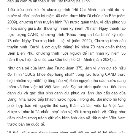
dân đã diễn ra an toàn ở nơi đất thiêng Ba Đình.
Tiêu biểu phải kể tới chương trình "Hồ Chí Minh - cả một đời vì
nước vì dân" nhân kỷ niệm 40 năm thực hiện Di chúc của Bác (năm
2009), chương trình truyền hình "Vì nước quên thân, vì dân phục vụ
- Tỏa sáng giữa đời thường" nhân kỷ niệm 70 năm Ngày thành lập
Lực lượng CAND, chương trình "Khúc tráng ca hòa bình" kỷ niệm
75 năm Ngày Thương binh - Liệt sĩ (năm 2022), Chương trình cầu
truyền hình "Dưới lá cờ quyết thắng" kỷ niệm 70 năm chiến thắng
Điện Biên Phủ, chương trình "Lời Người để lại" nhân kỷ niệm 55
năm thực hiện Di chúc của Chủ tịch Hồ Chí Minh (năm 2024)...
Như chia sẻ của lãnh đạo Trung đoàn 375, đơn vị vinh dự sở hữu
đội hình "CBCS khỏe đẹp hạng nhất" trong lực lượng CAND thực
hiện nhiệm vụ môtô hộ tống bảo vệ đoàn nguyên thủ các nước sang
thăm và làm việc tại Việt Nam, các Đại sứ trình quốc thư; tiêu binh
danh dự và gác tiêu binh danh dự phục vụ lãnh đạo cấp cao của
Đảng, Nhà nước tiếp khách nước ngoài. Trong đó, đội môtô hộ tống
phối hợp bảo vệ nguyên thủ sang thăm và làm việc tại Việt Nam
được ví như là ''lá chắn thép'' bảo vệ đối tượng cảnh vệ. Cũng như
đảm nhiệm trọng trách giữ gìn hình ảnh đẹp về đất nước Việt Nam
trước bạn bè quốc tế.
Vì thế, để được đứng trong hàng ngũ đội xe mô tô hộ tống, các