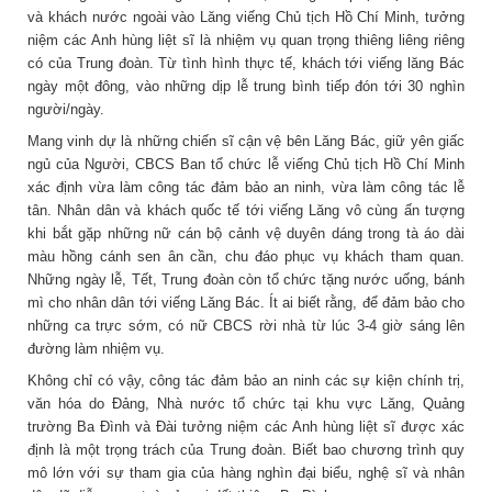
và khách nước ngoài vào Lăng viếng Chủ tịch Hồ Chí Minh, tưởng
niệm các Anh hùng liệt sĩ là nhiệm vụ quan trọng thiêng liêng riêng
có của Trung đoàn. Từ tình hình thực tế, khách tới viếng lăng Bác
ngày một đông, vào những dịp lễ trung bình tiếp đón tới 30 nghìn
người/ngày.
Mang vinh dự là những chiến sĩ cận vệ bên Lăng Bác, giữ yên giấc
ngủ của Người, CBCS Ban tổ chức lễ viếng Chủ tịch Hồ Chí Minh
xác định vừa làm công tác đảm bảo an ninh, vừa làm công tác lễ
tân. Nhân dân và khách quốc tế tới viếng Lăng vô cùng ấn tượng
khi bắt gặp những nữ cán bộ cảnh vệ duyên dáng trong tà áo dài
màu hồng cánh sen ân cần, chu đáo phục vụ khách tham quan.
Những ngày lễ, Tết, Trung đoàn còn tổ chức tặng nước uống, bánh
mì cho nhân dân tới viếng Lăng Bác. Ít ai biết rằng, để đảm bảo cho
những ca trực sớm, có nữ CBCS rời nhà từ lúc 3-4 giờ sáng lên
đường làm nhiệm vụ.
Không chỉ có vậy, công tác đảm bảo an ninh các sự kiện chính trị,
văn hóa do Đảng, Nhà nước tổ chức tại khu vực Lăng, Quảng
trường Ba Đình và Đài tưởng niệm các Anh hùng liệt sĩ được xác
định là một trọng trách của Trung đoàn. Biết bao chương trình quy
mô lớn với sự tham gia của hàng nghìn đại biểu, nghệ sĩ và nhân