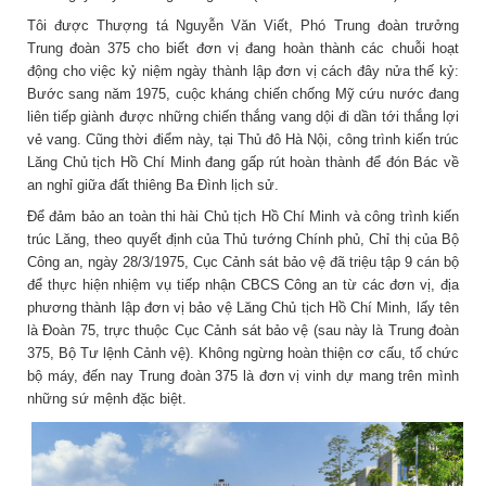
Tôi được Thượng tá Nguyễn Văn Viết, Phó Trung đoàn trưởng
Trung đoàn 375 cho biết đơn vị đang hoàn thành các chuỗi hoạt
động cho việc kỷ niệm ngày thành lập đơn vị cách đây nửa thế kỷ:
Bước sang năm 1975, cuộc kháng chiến chống Mỹ cứu nước đang
liên tiếp giành được những chiến thắng vang dội đi dần tới thắng lợi
vẻ vang. Cũng thời điểm này, tại Thủ đô Hà Nội, công trình kiến trúc
Lăng Chủ tịch Hồ Chí Minh đang gấp rút hoàn thành để đón Bác về
an nghỉ giữa đất thiêng Ba Đình lịch sử.
Để đảm bảo an toàn thi hài Chủ tịch Hồ Chí Minh và công trình kiến
trúc Lăng, theo quyết định của Thủ tướng Chính phủ, Chỉ thị của Bộ
Công an, ngày 28/3/1975, Cục Cảnh sát bảo vệ đã triệu tập 9 cán bộ
để thực hiện nhiệm vụ tiếp nhận CBCS Công an từ các đơn vị, địa
phương thành lập đơn vị bảo vệ Lăng Chủ tịch Hồ Chí Minh, lấy tên
là Đoàn 75, trực thuộc Cục Cảnh sát bảo vệ (sau này là Trung đoàn
375, Bộ Tư lệnh Cảnh vệ). Không ngừng hoàn thiện cơ cấu, tổ chức
bộ máy, đến nay Trung đoàn 375 là đơn vị vinh dự mang trên mình
những sứ mệnh đặc biệt.