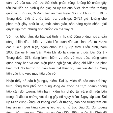
cảnh vệ của các thế lực thù địch, phản động, khủng bố nhằm gây
tổn hại đến an ninh quốc gia; hạ uy tín của Việt Nam trên trường
quốc tế... Vì vậy, để đảm bảo an toàn tuyệt đối cho khu vực, CBCS
Trung đoàn 375 tổ chức tuần tra, canh gác 24/24 giờ, không cho
phép một giây phút lơ là, mất cảnh giác, sẵn sàng ngăn chặn, giải
quyết kịp thời những tình huống có thể xảy ra.
Với mục tiêu nắm, dự báo sát tình hình, chủ động phòng ngừa, sẵn
sàng chiến đấu, nhiều vụ việc liên quan đến an ninh, trật tự được
các CBCS phát hiện, ngăn chặn, xử lý kịp thời. Điển hình, năm
2000 Đại úy Phạm Văn Miên khi đó là chiến sĩ thuộc Đại đội 1 -
Trung đoàn 375, đang làm nhiệm vụ bảo vệ mục tiêu, bằng cảm
quan nhạy bén và các biện pháp nghiệp vụ, đồng chí Miên đã phát
hiện một đối tượng có biểu hiện bất thường, trên vai đeo túi đang
tiến vào khu vực mục tiêu bảo vệ.
Nhận thấy có dấu hiệu nguy hiểm, Đại úy Miên đã báo cáo chỉ huy
trực, đồng thời phối hợp cùng đồng đội trong ca trực nhanh chóng
tiếp cận đối tượng, tiến hành kiểm tra chiếc túi và phát hiện bên
trong túi đều là những vật dụng gây nổ nguy hiểm. Ngay lập tức, Đại
úy Miên cùng đồng đội không chế đối tượng, báo cáo trung tâm chỉ
huy an ninh xin tăng cường lực lượng hỗ trợ. Sau đó, đối tượng
được bàn giao cho Công an phường Điện Biên, quận Ba Đình để