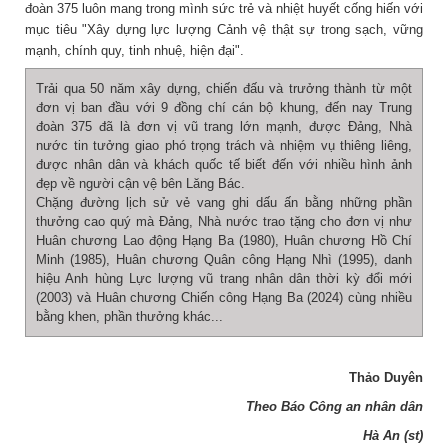
đoàn 375 luôn mang trong mình sức trẻ và nhiệt huyết cống hiến với
mục tiêu "Xây dựng lực lượng Cảnh vệ thật sự trong sạch, vững
mạnh, chính quy, tinh nhuệ, hiện đại".
Trải qua 50 năm xây dựng, chiến đấu và trưởng thành từ một
đơn vị ban đầu với 9 đồng chí cán bộ khung, đến nay Trung
đoàn 375 đã là đơn vị vũ trang lớn mạnh, được Đảng, Nhà
nước tin tưởng giao phó trọng trách và nhiệm vụ thiêng liêng,
được nhân dân và khách quốc tế biết đến với nhiều hình ảnh
đẹp về người cận vệ bên Lăng Bác.
Chặng đường lịch sử vẻ vang ghi dấu ấn bằng những phần
thưởng cao quý mà Đảng, Nhà nước trao tặng cho đơn vị như
Huân chương Lao động Hạng Ba (1980), Huân chương Hồ Chí
Minh (1985), Huân chương Quân công Hạng Nhì (1995), danh
hiệu Anh hùng Lực lượng vũ trang nhân dân thời kỳ đổi mới
(2003) và Huân chương Chiến công Hạng Ba (2024) cùng nhiều
bằng khen, phần thưởng khác...
Thảo Duyên
Theo Báo Công an nhân dân
Hà An (st)