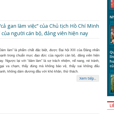
Nh
20
cả gan làm việc” của Chủ tịch Hồ Chí Minh
của người cán bộ, đảng viên hiện nay
Dám làm” là phẩm chất đặc biệt, được Đại hội XIII của Đảng nhấn
Qu
ạnh trong chuẩn mực đạo đức của người cán bộ, đảng viên hiện
lĩ
ay. Ngược lại với “dám làm” là sợ trách nhiệm, nể nang, né tránh,
hư
củ
gại va chạm, thấy đúng mà không bảo vệ, thấy sai không đấu
20
ranh, không dám đương đầu với khó khăn, thử thách.
Xem tiếp...
LI