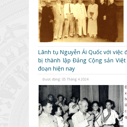
Lãnh tụ Nguyễn Ái Quốc với việc 
bị thành lập Đảng Cộng sản Việt N
đoạn hiện nay
Được đăng: 05 Tháng 4 2024
Đ
x
h
l
c
q