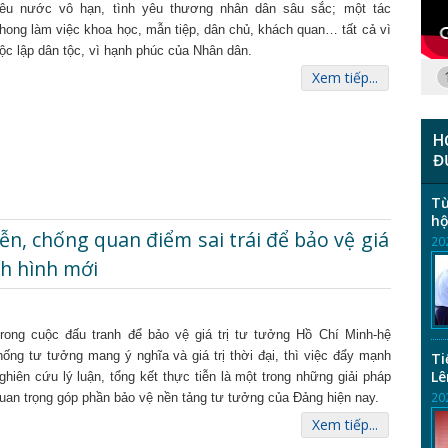
êu nước vô hạn, tình yêu thương nhân dân sâu sắc; một tác
hong làm việc khoa học, mẫn tiệp, dân chủ, khách quan… tất cả vì
ộc lập dân tộc, vì hạnh phúc của Nhân dân.
Xem tiếp...
H
Đ
Từ
hộ
tiễn, chống quan điểm sai trái để bảo vệ giá
20
nh hình mới
rong cuộc đấu tranh để bảo vệ giá trị tư tưởng Hồ Chí Minh-hệ
hống tư tưởng mang ý nghĩa và giá trị thời đại, thì việc đẩy mạnh
Ti
Lê
ghiên cứu lý luận, tổng kết thực tiễn là một trong những giải pháp
20
uan trọng góp phần bảo vệ nền tảng tư tưởng của Đảng hiện nay.
Xem tiếp...