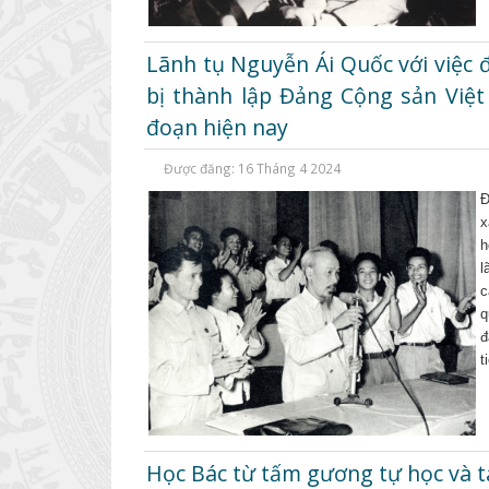
Lãnh tụ Nguyễn Ái Quốc với việc 
bị thành lập Đảng Cộng sản Việt N
đoạn hiện nay
Được đăng: 16 Tháng 4 2024
Đ
x
h
l
c
q
đ
t
Học Bác từ tấm gương tự học và t