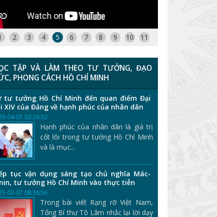
1
2
3
4
5
6
7
8
9
10
11
ỌC TẬP VÀ LÀM THEO TƯ TƯỞNG, ĐẠO
ỨC, PHONG CÁCH HỒ CHÍ MINH
 tư tưởng Hồ Chí Minh đến quan điểm Đại
i XIV của Đảng về hạnh phúc của nhân dân
26-04-01 02:26:32
Hạnh phúc của nhân dân là giá trị
cốt lõi trong tư tưởng Hồ Chí Minh
và là mục...
ếp tục vận dụng sáng tạo chủ nghĩa Mác-
nin, tư tưởng Hồ Chí Minh vào thực tiễn
25-03-07 08:36:56
Trong bài viết Rạng rỡ Việt Nam,
Tổng Bí thư Tô Lâm nhắc lại lời dạy