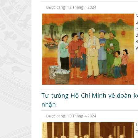
Được đăng: 12 Tháng 4 2024
N
ư
c
đ
đ
V
Tư tưởng Hồ Chí Minh về đoàn kế
nhận
Được đăng: 10 Tháng 4 2024
T
t