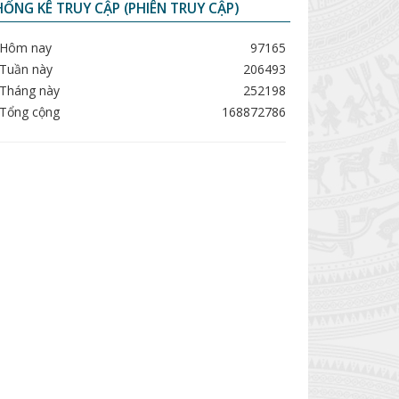
ỐNG KÊ TRUY CẬP (PHIÊN TRUY CẬP)
Hôm nay
97165
Tuần này
206493
Tháng này
252198
Tổng cộng
168872786