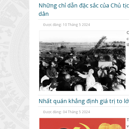
Những chỉ dẫn đặc sắc của Chủ tị
dân
Được đăng: 10 Tháng 5 2024
C
c
l
Nhất quán khẳng định giá trị to l
Được đăng: 04 Tháng 5 2024
T
v