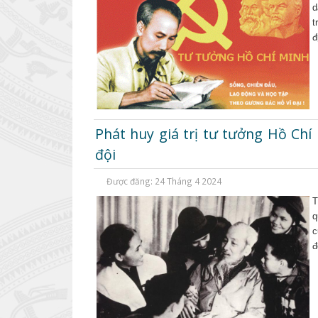
d
t
đ
Phát huy giá trị tư tưởng Hồ Chí
đội
Được đăng: 24 Tháng 4 2024
T
q
c
đ