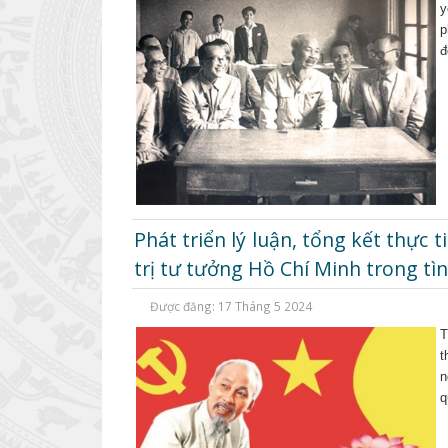
y
p
đ
Phát triển lý luận, tổng kết thực 
trị tư tưởng Hồ Chí Minh trong tì
Được đăng: 17 Tháng 5 2024
T
t
n
q