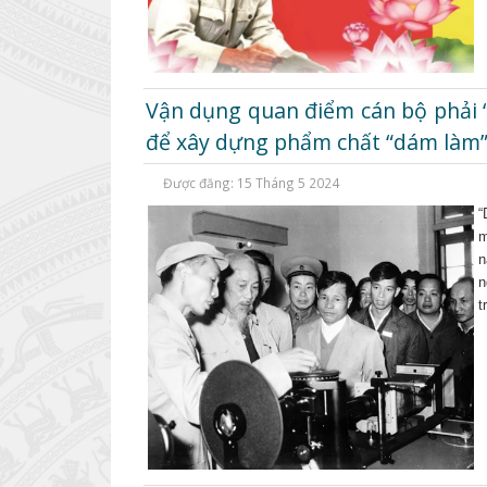
Vận dụng quan điểm cán bộ phải “
để xây dựng phẩm chất “dám làm” 
Được đăng: 15 Tháng 5 2024
“
m
n
n
t