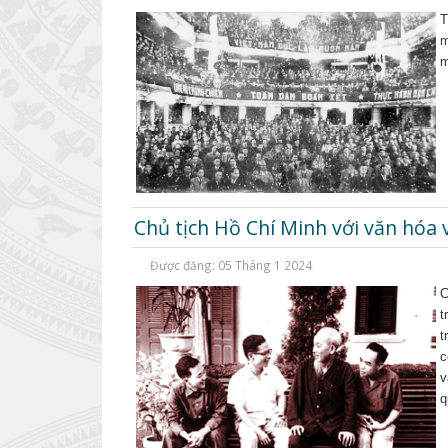
T
m
m
Chủ tịch Hồ Chí Minh với văn hóa 
Được đăng: 05 Tháng 1 2024
C
t
t
c
v
q