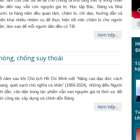
iệc làm của Bác đã để lại cho chúng ta kho tàng triết lý sống nhân
ăn đến nay vẫn còn nguyên giá trị. Học tập Bác, Đảng và Nhà
ước ta hàng năm đều quan tâm, chăm lo, chỉ đạo, hướng dẫn và
riển khai nhiều nhiệm vụ để thực hiện tốt việc chăm lo cho người
ân, làm sao để mỗi người dân đều có Tết.
Xem tiếp...
H
Đ
hòng, chống suy thoái
Từ
hộ
20
5 năm sau khi Chủ tịch Hồ Chí Minh viết “Nâng cao đạo đức cách
ạng, quét sạch chủ nghĩa cá nhân” (1969-2024), những điều Người
hỉ dẫn, căn dặn trong tác phẩm vẫn vẹn nguyên giá trị thời sự đối
ới công tác xây dựng và chỉnh đốn Đảng.
Xem tiếp...
Ti
Lê
20