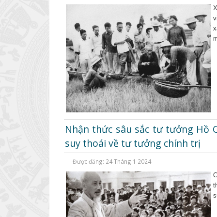
X
v
x
m
Nhận thức sâu sắc tư tưởng Hồ 
suy thoái về tư tưởng chính trị
Được đăng: 24 Tháng 1 2024
C
t
s