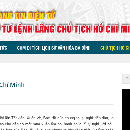
 TỨC
CỤM DI TÍCH LỊCH SỬ VĂN HÓA BA ĐÌNH
CHỦ TỊCH HỒ C
 Chí Minh
ỗi lần Tết đến, Xuân về, Bác Hồ của chúng ta lại nghĩ đến dân, lo
ao cho dân có một mùa xuân ấm no, hạnh phúc. Suy nghĩ, lời nói,