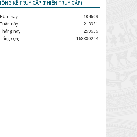
ỐNG KÊ TRUY CẬP (PHIÊN TRUY CẬP)
Hôm nay
104603
Tuần này
213931
Tháng này
259636
Tổng cộng
168880224