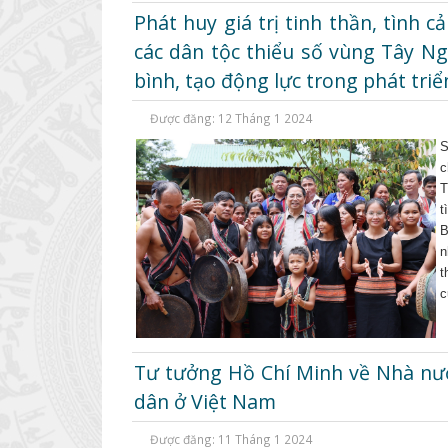
Phát huy giá trị tinh thần, tình 
các dân tộc thiểu số vùng Tây N
bình, tạo động lực trong phát triể
Được đăng: 12 Tháng 1 2024
S
c
T
t
B
n
t
c
Tư tưởng Hồ Chí Minh về Nhà nư
dân ở Việt Nam
Được đăng: 11 Tháng 1 2024