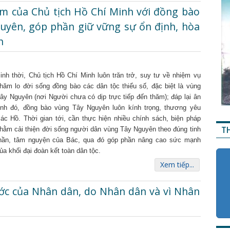
cảm của Chủ tịch Hồ Chí Minh với đồng bào
guyên, góp phần giữ vững sự ổn định, hòa
n
inh thời, Chủ tịch Hồ Chí Minh luôn trăn trở, suy tư về nhiệm vụ
hăm lo đời sống đồng bào các dân tộc thiểu số, đặc biệt là vùng
ây Nguyên (nơi Người chưa có dịp trực tiếp đến thăm); đáp lại ân
ình đó, đồng bào vùng Tây Nguyên luôn kính trọng, thương yêu
ác Hồ. Thời gian tới, cần thực hiện nhiều chính sách, biện pháp
T
hằm cải thiện đời sống người dân vùng Tây Nguyên theo đúng tinh
hần, tâm nguyện của Bác, qua đó góp phần nâng cao sức mạnh
ủa khối đại đoàn kết toàn dân tộc.
Xem tiếp...
ớc của Nhân dân, do Nhân dân và vì Nhân