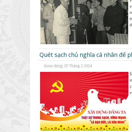
v
v
n
t
d
Quét sạch chủ nghĩa cá nhân để p
Được đăng: 07 Tháng 2 2024
5
m
c
v