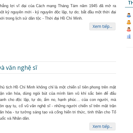
TH
hắng lợi vĩ đại của Cách mạng Tháng Tám năm 1945 đã mở ra
ột kỷ nguyên mới - kỷ nguyên độc lập, tự do; bắt đầu một thời đại
ới trong lịch sử dân tộc - Thời đại Hồ Chí Minh.
Xem tiếp...
và văn nghệ sĩ
hủ tịch Hồ Chí Minh không chỉ là một chiến sĩ tiên phong trên mặt
rận văn hóa, dùng ngòi bút của mình làm vũ khí sắc bén để đấu
ranh cho độc lập, tự do, ấm no, hạnh phúc… của con người, mà
òn quy tụ, cổ vũ văn nghệ sĩ - những người chiến sĩ trên mặt trận
ăn hóa - tư tưởng sáng tạo và cống hiến tri thức, tinh thần cho Tổ
uốc và Nhân dân.
Xem tiếp...