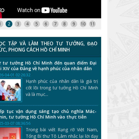
1
2
3
4
5
6
7
8
9
10
11
ỌC TẬP VÀ LÀM THEO TƯ TƯỞNG, ĐẠO
ỨC, PHONG CÁCH HỒ CHÍ MINH
 tư tưởng Hồ Chí Minh đến quan điểm Đại
i XIV của Đảng về hạnh phúc của nhân dân
26-04-01 02:26:32
Hạnh phúc của nhân dân là giá trị
cốt lõi trong tư tưởng Hồ Chí Minh
và là mục...
ếp tục vận dụng sáng tạo chủ nghĩa Mác-
nin, tư tưởng Hồ Chí Minh vào thực tiễn
25-03-07 08:36:56
Trong bài viết Rạng rỡ Việt Nam,
Tổng Bí thư Tô Lâm nhắc lại lời dạy