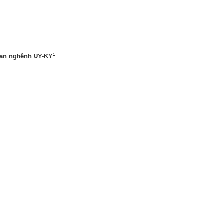
1
hoan nghênh UY-KY