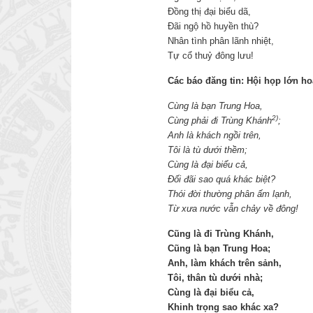
Đồng thị đại biểu dã,
Đãi ngộ hồ huyền thù?
Nhân tình phân lãnh nhiệt,
Tự cổ thuỷ đông lưu!
Các báo đăng tin: Hội họp lớn 
Cùng là bạn Trung Hoa,
2)
Cùng phải đi Trùng Khánh
;
Anh là khách ngồi trên,
Tôi là tù dưới thềm;
Cùng là đại biểu cả,
Đối đãi sao quá khác biệt?
Thói đời thường phân ấm lạnh,
Từ xưa nước vẫn chảy về đông!
Cũng là đi Trùng Khánh,
Cũng là bạn Trung Hoa;
Anh, làm khách trên sảnh,
Tôi, thân tù dưới nhà;
Cùng là đại biểu cả,
Khinh trọng sao khác xa?