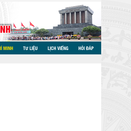
HÍ MINH
TƯ LIỆU
LỊCH VIẾNG
HỎI ĐÁP