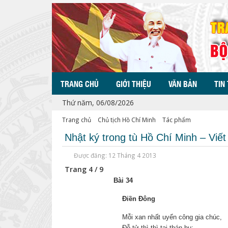
TRANG CHỦ
GIỚI THIỆU
VĂN BẢN
TIN
Thứ năm, 06/08/2026
Trang chủ
Chủ tịch Hồ Chí Minh
Tác phẩm
Nhật ký trong tù Hồ Chí Minh – Viế
Được đăng: 12 Tháng 4 2013
Trang 4 / 9
Bài 34
Điền Đông
Mỗi xan nhất uyển công gia chúc,
Đỗ tử thì thì tại thán hu;