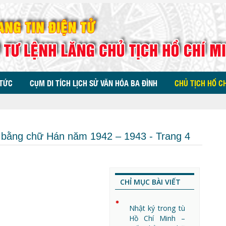
 TỨC
CỤM DI TÍCH LỊCH SỬ VĂN HÓA BA ĐÌNH
CHỦ TỊCH HỒ C
t bằng chữ Hán năm 1942 – 1943 - Trang 4
CHỈ MỤC BÀI VIẾT
Nhật ký trong tù
Hồ Chí Minh –