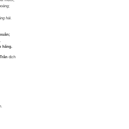
hoàng;
ng hái.
 xuân;
,
m hăng.
Trân
dịch
h.