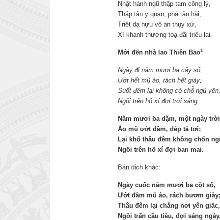
Nhật hành ngũ thập tam công lý,
Thấp tận y quan, phá tận hài;
Triệt dạ hựu vô an thụy xứ,
Xí khanh thượng toạ đãi triêu lai.
1
Mới đến nhà lao Thiên Bảo
Ngày đi năm mươi ba cây số,
Ướt hết mũ áo, rách hết giày;
Suốt đêm lại không có chỗ ngủ yên
Ngồi trên hố xí đợi trời sáng.
Năm mươi ba dặm, một ngày trời
Áo mũ ướt đầm, dép tả tơi;
Lại khổ thâu đêm không chốn ng
Ngồi trên hố xí đợi ban mai.
Bản dịch khác:
Ngày cuốc năm mươi ba cột số,
Ướt đầm mũ áo, rách bươm giày
Thâu đêm lại chẳng nơi yên giấc
Ngồi trấn cầu tiêu, đợi sáng ngày