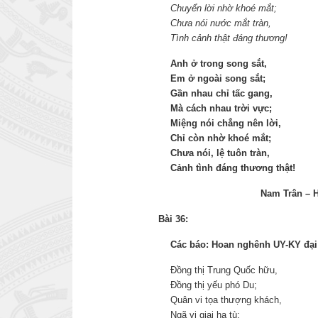
Chuyển lời nhờ khoé mắt;
Chưa nói nước mắt tràn,
Tình cảnh thật đáng thương!
Anh ở trong song sắt,
Em ở ngoài song sắt;
Gần nhau chỉ tấc gang,
Mà cách nhau trời vực;
Miệng nói chẳng nên lời,
Chỉ còn nhờ khoé mắt;
Chưa nói, lệ tuôn tràn,
Cảnh tình đáng thương thật!
Nam Trân – 
Bài 36:
Các báo: Hoan nghênh UY-KY đại
Đồng thị Trung Quốc hữu,
Đồng thị yếu phó Du;
Quân vi tọa thượng khách,
Ngã vi giai hạ tù;