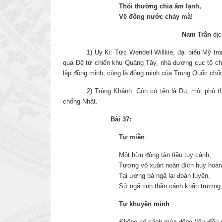
Thói thường chia ấm lạnh,
Về đông nước chảy mà!
Nam Trân
dịc
1) Uy Ki: Tức Wendell Willkie, đại biểu Mỹ t
qua Đệ tứ chiến khu Quảng Tây, nhà đương cục tổ chứ
lập đồng minh, cũng là đồng minh của Trung Quốc chố
2) Trùng Khánh: Còn có tên là Du, một phủ 
chống Nhật.
Bài 37:
Tự miễn
Một hữu đông tàn tiều tụy cảnh,
Tương vô xuân noãn đích huy hoàn
Tai ương bả ngã lai đoàn luyện,
Sử ngã tinh thần cánh khẩn trương
Tự khuyên mình
Không có cảnh mùa đông tiêu điều 