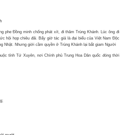
h
rong phe Đồng minh chống phát xít, đi thăm Trùng Khánh. Lúc ông đi
c hội họp chiêu đãi. Bấy giờ tác giả là đại biểu của Việt Nam Độc
ng Nhật. Nhưng giới cầm quyền ở Trùng Khánh lại bắt giam Người
thuộc tỉnh Tứ Xuyên, nơi Chính phủ Trung Hoa Dân quốc đóng thời
g;
.
rét mướt,