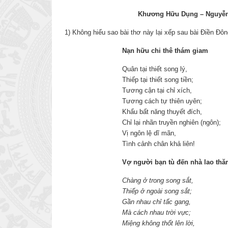
Khương Hữu Dụng – Nguyễ
1) Không hiểu sao bài thơ này lại xếp sau bài Điền Đô
Nạn hữu chi thê thám giam
Quân tại thiết song lý,
Thiếp tại thiết song tiền;
Tương cận tại chỉ xích,
Tương cách tự thiên uyên;
Khẩu bất năng thuyết đích,
Chỉ lại nhãn truyền nghiên (ngôn);
Vị ngôn lệ dĩ mãn,
Tình cảnh chân khả liên!
Vợ người bạn tù đến nhà lao th
Chàng ở trong song sắt,
Thiếp ở ngoài song sắt;
Gần nhau chỉ tấc gang,
Mà cách nhau trời vực;
Miệng không thốt lên lời,