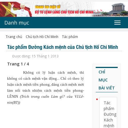
Danh mục
Toggl
navig
Trang chủ
Chủ tịch Hồ Chí Minh
Tác phẩm
Tác phẩm Đường Kách mệnh của Chủ tịch Hồ Chí Minh
Được đăng: 15 Tháng 1 2013
Trang 1 / 4
CHỈ
Không có lý luận cách mệnh, thì
không có cách mệnh vận động... Chỉ có theo lý
MỤC
luận cách mệnh tiền phong, đảng cách mệnh mới
BÀI VIẾT
làm nổi trách nhiệm cách mệnh tiền phong
-
LÊNIN
(Trích trong cuốn Làm gì? của V.I.Lê-
Tác
nin(BT))
phẩm
Đường
Kách
mệnh