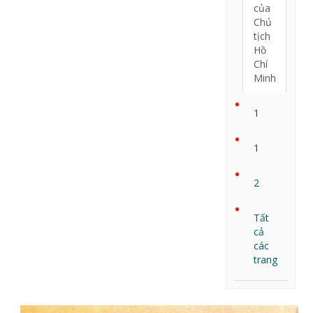
của
Chủ
tịch
Hồ
Chí
Minh
1
1
2
Tất
cả
các
trang