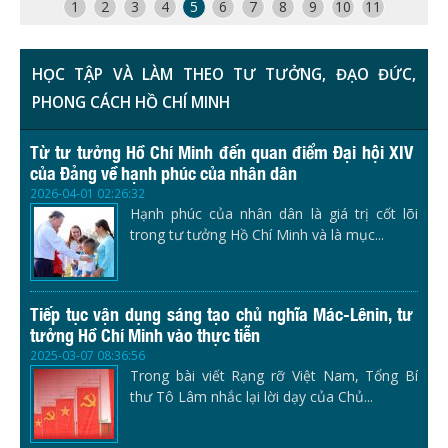
1
2
3
4
5
6
7
8
9
10
11
HỌC TẬP VÀ LÀM THEO TƯ TƯỞNG, ĐẠO ĐỨC,
PHONG CÁCH HỒ CHÍ MINH
Từ tư tưởng Hồ Chí Minh đến quan điểm Đại hội XIV
của Đảng về hạnh phúc của nhân dân
2026-04-01 02:26:32
Hạnh phúc của nhân dân là giá trị cốt lõi
trong tư tưởng Hồ Chí Minh và là mục...
Tiếp tục vận dụng sáng tạo chủ nghĩa Mác-Lênin, tư
tưởng Hồ Chí Minh vào thực tiễn
2025-03-07 08:36:56
Trong bài viết Rạng rỡ Việt Nam, Tổng Bí
thư Tô Lâm nhắc lại lời dạy của Chủ...