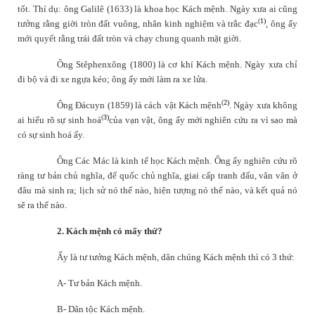
tốt. Thí dụ: ông Galilê (1633) là khoa học Kách mệnh. Ngày xưa ai cũng
(
1)
tưởng rằng giời tròn đất vuông, nhân kinh nghiệm và trắc đạc
, ông ấy
mới quyết rằng trái đất tròn và chạy chung quanh mặt giời.
Ông Stêphenxông (1800) là cơ khí Kách mệnh. Ngày xưa chỉ
đi bộ và đi xe ngựa kéo; ông ấy mới làm ra xe lửa.
(
2)
Ông Đácuyn (1859) là cách vật Kách mệnh
. Ngày xưa không
(
3)
ai hiểu rõ sự sinh hoá
của vạn vật, ông ấy mới nghiên cứu ra vì sao mà
có sự sinh hoá ấy.
Ông Các Mác là kinh tế học Kách mệnh. Ông ấy nghiên cứu rõ
ràng tư bản chủ nghĩa, đế quốc chủ nghĩa, giai cấp tranh đấu, vân vân ở
đâu mà sinh ra; lịch sử nó thế nào, hiện tượng nó thế nào, và kết quả nó
sẽ ra thế nào.
2. Kách mệnh có mấy thứ?
Ấy là tư tưởng Kách mệnh, dân chúng Kách mệnh thì có 3 thứ:
A- Tư bản Kách mệnh.
B- Dân tộc Kách mệnh.