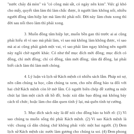
"nước chảy đá mòn" và "có công mài sắt, có ngày nên kim". Việc gì khó
cho mấy, quyết tâm làm thì làm chắc được, ít người làm không nổi, nhiều
người đồng tâm hiệp lực mà làm thì phải nổi. Đời này làm chưa xong thì
đời sau nối theo làm thì phải xong.
3. Muốn đồng tâm hiệp lực, muốn bền gan thì trước ai ai cũng
phải hiểu rõ vì sao mà phải làm, vì sao mà không làm không được, vì sao
mà ai ai cũng phải gánh một vai, vì sao phải làm ngay không nên người
này ngồi chờ người khác. Có như thế mục đích mới đồng; mục đích có
đồng, chí mới đồng; chí có đồng, tâm mới đồng; tâm đã đồng, lại phải
biết cách làm thì làm mới chóng.
4. Lý luận và lịch sử Kách mệnh có nhiều sách lắm. Pháp nó sợ,
nên cấm chúng ta học, cấm chúng ta xem, cho nên đồng bào ta đối với
hai chữ Kách mệnh còn lờ mờ lắm. Có người biên chép đề xướng ra một
chút lại làm một cách rất hồ đồ; hoặc xúi dân bạo động mà không bày
cách tổ chức; hoặc làm cho dân quen tính ỷ lại, mà quên tính tự cường.
5. Mục đích sách này là để nói cho đồng bào ta biết rõ: (1) Vì
sao chúng ta muốn sống thì phải Kách mệnh. (2) Vì sao Kách mệnh là
việc chung cả dân chúng chứ không phải việc một hai người.
(3) Đem
lịch sử Kách mệnh các nước làm gương cho chúng ta soi. (4) Đem phong