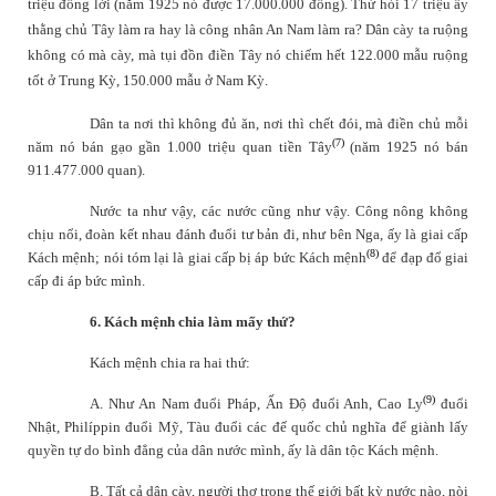
triệu đồng lời (năm 1925 nó được 17.000.000 đồng). Thử hỏi 17 triệu ấy
thằng chủ Tây làm ra hay là công nhân An Nam làm ra? Dân cày ta ruộng
không có mà cày, mà tụi đồn điền Tây nó chiếm hết 122.000 mẫu ruộng
tốt ở Trung Kỳ, 150.000 mẫu ở Nam Kỳ.
Dân ta nơi thì không đủ ăn, nơi thì chết đói, mà điền chủ mỗi
(7)
năm nó bán gạo gần 1.000 triệu quan tiền Tây
(năm 1925 nó bán
911.477.000 quan).
Nước ta như vậy, các nước cũng như vậy. Công nông không
chịu nổi, đoàn kết nhau đánh đuổi tư bản đi, như bên Nga, ấy là giai cấp
(8)
Kách mệnh; nói tóm lại là giai cấp bị áp bức Kách mệnh
để đạp đổ giai
cấp đi áp bức mình.
6. Kách mệnh chia làm mấy thứ?
Kách mệnh chia ra hai thứ:
(9)
A. Như An Nam đuổi Pháp, Ấn Độ đuổi Anh, Cao Ly
đuổi
Nhật, Philíppin đuổi Mỹ, Tàu đuổi các đế quốc chủ nghĩa để giành lấy
quyền tự do bình đẳng của dân nước mình, ấy là dân tộc Kách mệnh.
B. Tất cả dân cày, người thợ trong thế giới bất kỳ nước nào, nòi