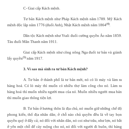
C- Giai cấp Kách mệnh.
Tư bản Kách mệnh như Pháp Kách mệnh năm 1789. Mỹ Kách
(
4)
mệnh độc lập năm 1776 (đuổi Anh), Nhật Kách mệnh năm 1864
.
Dân tộc Kách mệnh như Ytali đuổi cường quyền Áo năm 1859.
Tàu đuổi Mãn Thanh năm 1911.
Giai cấp Kách mệnh như công nông Nga đuổi tư bản và giành
(
5)
lấy quyền
năm 1917.
3. Vì sao mà sinh ra tư bản Kách mệnh?
A. Tư bản ở thành phố là tư bản mới, nó có lò máy và làm ra
hàng hoá. Có lò máy thì muốn có nhiều thợ làm công cho nó. Làm ra
hàng hoá thì muốn nhiều người mua của nó. Muốn nhiều người mua bán
thì muốn giao thông tiện lợi.
B. Tư bản ở hương thôn là địa chủ, nó muốn giữ những chế độ
phong kiến, thổ địa nhân dân; ở chỗ nào chủ quyền đều là về tay bọn
quyền quý ở đấy cả; nó đối với nhân dân, nó coi như trâu, như lợn, nó bắt
ở yên một chỗ để cày ruộng cho nó, nó đối với người đi buôn, thì hàng