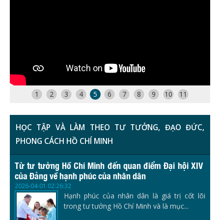
1
2
3
4
5
6
7
8
9
10
11
HỌC TẬP VÀ LÀM THEO TƯ TƯỞNG, ĐẠO ĐỨC,
PHONG CÁCH HỒ CHÍ MINH
Từ tư tưởng Hồ Chí Minh đến quan điểm Đại hội XIV
của Đảng về hạnh phúc của nhân dân
2026-04-01 02:26:32
Hạnh phúc của nhân dân là giá trị cốt lõi
trong tư tưởng Hồ Chí Minh và là mục...