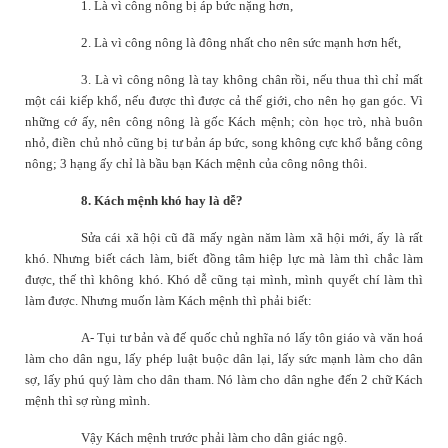
1. Là vì công nông bị áp bức nặng hơn,
2. Là vì công nông là đông nhất cho nên sức mạnh hơn hết,
3. Là vì công nông là tay không chân rồi, nếu thua thì chỉ mất
một cái kiếp khổ, nếu được thì được cả thế giới, cho nên họ gan góc. Vì
những cớ ấy, nên công nông là gốc Kách mệnh; còn học trò, nhà buôn
nhỏ, điền chủ nhỏ cũng bị tư bản áp bức, song không cực khổ bằng công
nông; 3 hạng ấy chỉ là bầu bạn Kách mệnh của công nông thôi.
8. Kách mệnh khó hay là dễ?
Sửa cái xã hội cũ đã mấy ngàn năm làm xã hội mới, ấy là rất
khó. Nhưng biết cách làm, biết đồng tâm hiệp lực mà làm thì chắc làm
được, thế thì không khó. Khó dễ cũng tại mình, mình quyết chí làm thì
làm được. Nhưng muốn làm Kách mệnh thì phải biết:
A- Tụi tư bản và đế quốc chủ nghĩa nó lấy tôn giáo và văn hoá
làm cho dân ngu, lấy phép luật buộc dân lại, lấy sức mạnh làm cho dân
sợ, lấy phú quý làm cho dân tham. Nó làm cho dân nghe đến 2 chữ Kách
mệnh thì sợ rùng mình.
Vậy Kách mệnh trước phải làm cho dân giác ngộ.