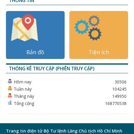
THÔNG TIN
Bản đồ
Tiện ích
THỐNG KÊ TRUY CẬP (PHIÊN TRUY CẬP)
Hôm nay
30506
Tuần này
104245
Tháng này
149950
Tổng cộng
168770538
Trang tin điện tử Bộ Tư lệnh Lăng Chủ tịch Hồ Chí Minh