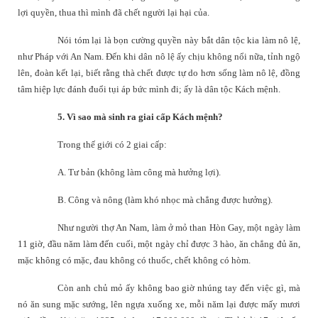
lợi quyền, thua thì mình đã chết người lại hại của.
Nói tóm lại là bọn cường quyền này bắt dân tộc kia làm nô lệ,
như Pháp với An Nam. Đến khi dân nô lệ ấy chịu không nổi nữa, tỉnh ngộ
lên, đoàn kết lại, biết rằng thà chết được tự do hơn sống làm nô lệ, đồng
tâm hiệp lực đánh đuổi tụi áp bức mình đi; ấy là dân tộc Kách mệnh.
5. Vì sao mà sinh ra giai cấp Kách mệnh?
Trong thế giới có 2 giai cấp:
A. Tư bản (không làm công mà hưởng lợi).
B. Công và nông (làm khó nhọc mà chẳng được hưởng).
Như người thợ An Nam, làm ở mỏ than Hòn Gay, một ngày làm
11 giờ, đầu năm làm đến cuối, một ngày chỉ được 3 hào, ăn chẳng đủ ăn,
mặc không có mặc, đau không có thuốc, chết không có hòm.
Còn anh chủ mỏ ấy không bao giờ nhúng tay đến việc gì, mà
nó ăn sung mặc sướng, lên ngựa xuống xe, mỗi năm lại được mấy mươi