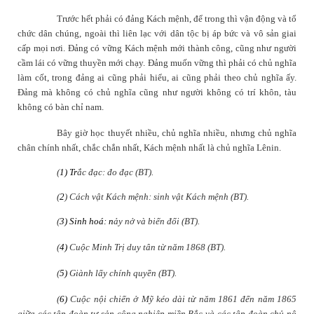
Trước hết phải có đảng Kách mệnh, để trong thì vận động và tổ
chức dân chúng, ngoài thì liên lạc với dân tộc bị áp bức và vô sản giai
cấp mọi nơi. Đảng có vững Kách mệnh mới thành công, cũng như người
cầm lái có vững thuyền mới chạy. Đảng muốn vững thì phải có chủ nghĩa
làm cốt, trong đảng ai cũng phải hiểu, ai cũng phải theo chủ nghĩa ấy.
Đảng mà không có chủ nghĩa cũng như người không có trí khôn, tàu
không có bàn chỉ nam.
Bây giờ học thuyết nhiều, chủ nghĩa nhiều, nhưng chủ nghĩa
chân chính nhất, chắc chắn nhất, Kách mệnh nhất là chủ nghĩa Lênin.
(
1) Tr
ắc đạc: đo đạc (BT).
(
2
) Cách vật Kách mệnh: sinh vật Kách mệnh (BT).
(
3) Sinh hoá: n
ảy nở và biến đổi (BT).
(
4)
Cuộc Minh Trị duy tân từ năm 1868 (BT).
(
5)
Giành lấy chính quyền (BT).
(
6)
Cuộc nội chiến ở Mỹ kéo dài từ năm 1861 đến năm 1865
giữa các tập đoàn tư sản công nghiệp miền Bắc và các tập đoàn chủ nô