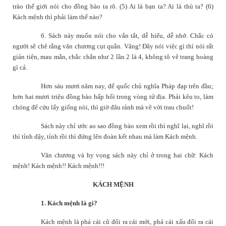
trào thế giới nói cho đồng bào ta rõ. (5) Ai là bạn ta? Ai là thù ta? (6)
Kách mệnh thì phải làm thế nào?
6. Sách này muốn nói cho vắn tắt, dễ hiểu, dễ nhớ. Chắc có
người sẽ chê rằng văn chương cụt quằn. Vâng! Đây nói việc gì thì nói rất
giản tiện, mau mắn, chắc chắn như 2 lần 2 là 4, không tô vẽ trang hoàng
gì cả.
Hơn sáu mươi năm nay, đế quốc chủ nghĩa Pháp đạp trên đầu;
hơn hai mươi triệu đồng bào hấp hối trong vòng tử địa. Phải kêu to, làm
chóng để cứu lấy giống nòi, thì giờ đâu rảnh mà vẽ vời trau chuốt!
Sách này chỉ ước ao sao đồng bào xem rồi thì nghĩ lại, nghĩ rồi
thì tỉnh dậy, tỉnh rồi thì đứng lên đoàn kết nhau mà làm Kách mệnh.
Văn chương và hy vọng sách này chỉ ở trong hai chữ: Kách
mệnh! Kách mệnh!! Kách mệnh!!!
KÁCH MỆNH
1. Kách mệnh là gì?
Kách mệnh là phá cái cũ đổi ra cái mới, phá cái xấu đổi ra cái