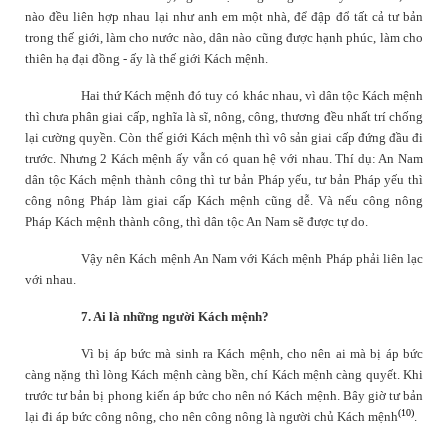
nào đều liên hợp nhau lại như anh em một nhà, để đập đổ tất cả tư bản
trong thế giới, làm cho nước nào, dân nào cũng được hạnh phúc, làm cho
thiên hạ đại đồng - ấy là thế giới Kách mệnh.
Hai thứ Kách mệnh đó tuy có khác nhau, vì dân tộc Kách mệnh
thì chưa phân giai cấp, nghĩa là sĩ, nông, công, thương đều nhất trí chống
lại cường quyền. Còn thế giới Kách mệnh thì vô sản giai cấp đứng đầu đi
trước. Nhưng 2 Kách mệnh ấy vẫn có quan hệ với nhau. Thí dụ: An Nam
dân tộc Kách mệnh thành công thì tư bản Pháp yếu, tư bản Pháp yếu thì
công nông Pháp làm giai cấp Kách mệnh cũng dễ. Và nếu công nông
Pháp Kách mệnh thành công, thì dân tộc An Nam sẽ được tự do.
Vậy nên Kách mệnh An Nam với Kách mệnh Pháp phải liên lạc
với nhau.
7. Ai là những người Kách mệnh?
Vì bị áp bức mà sinh ra Kách mệnh, cho nên ai mà bị áp bức
càng nặng thì lòng Kách mệnh càng bền, chí Kách mệnh càng quyết. Khi
trước tư bản bị phong kiến áp bức cho nên nó Kách mệnh. Bây giờ tư bản
(10)
lại đi áp bức công nông, cho nên công nông là người chủ Kách mệnh
.