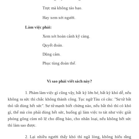
Trực mà không táo bạo.
Hay xem xét người.
Làm việc phải:
Xem xét hoàn cảnh kỹ càng.
Quyết đoán.
Dũng cảm.
Phục tùng đoàn thể.
Vì sao phải viết sách này?
1. Phàm làm việc gì cũng vậy, bất kỳ lớn bé, bất kỳ khó dễ, nếu
không ra sức thì chắc không thành công. Tục ngữ Tàu có câu: "Sư tử bắt
thỏ tất dùng hết sức". Sư tử mạnh biết chừng nào, nếu bắt thỏ thì có khó
gì, thế mà còn phải dùng hết sức, huống gì làm việc to tát như việc giải
phóng gông cùm nô lệ cho đồng bào, cho nhân loại, nếu không hết sức
thì làm sao được.
2. Lại nhiều người thấy khó thì ngã lòng, không hiểu rằng