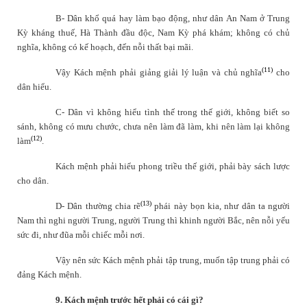
B- Dân khổ quá hay làm bạo động, như dân An Nam ở Trung
Kỳ kháng thuế, Hà Thành đầu độc, Nam Kỳ phá khám; không có chủ
nghĩa, không có kế hoạch, đến nỗi thất bại mãi.
(11)
Vậy Kách mệnh phải giảng giải lý luận và chủ nghĩa
cho
dân hiểu.
C- Dân vì không hiểu tình thế trong thế giới, không biết so
sánh, không có mưu chước, chưa nên làm đã làm, khi nên làm lại không
(12)
làm
.
Kách mệnh phải hiểu phong triều thế giới, phải bày sách lược
cho dân.
(13)
D- Dân thường chia rẽ
phái này bọn kia, như dân ta người
Nam thì nghi người Trung, người Trung thì khinh người Bắc, nên nỗi yếu
sức đi, như đũa mỗi chiếc mỗi nơi.
Vậy nên sức Kách mệnh phải tập trung, muốn tập trung phải có
đảng Kách mệnh.
9. Kách mệnh trước hết phải có cái gì?