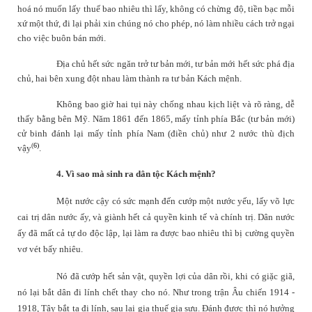
hoá nó muốn lấy thuế bao nhiêu thì lấy, không có chừng độ, tiền bạc mỗi
xứ một thứ, đi lại phải xin chúng nó cho phép, nó làm nhiều cách trở ngại
cho việc buôn bán mới.
Địa chủ hết sức ngăn trở tư bản mới, tư bản mới hết sức phá địa
chủ, hai bên xung đột nhau làm thành ra tư bản Kách mệnh.
Không bao giờ hai tụi này chống nhau kịch liệt và rõ ràng, dễ
thấy bằng bên Mỹ. Năm 1861 đến 1865, mấy tỉnh phía Bắc (tư bản mới)
cử binh đánh lại mấy tỉnh phía Nam (điền chủ) như 2 nước thù địch
(
6)
vậy
.
4. Vì sao mà sinh ra dân tộc Kách mệnh?
Một nước cậy có sức mạnh đến cướp một nước yếu, lấy võ lực
cai trị dân nước ấy, và giành hết cả quyền kinh tế và chính trị. Dân nước
ấy đã mất cả tự do độc lập, lại làm ra được bao nhiêu thì bị cường quyền
vơ vét bấy nhiêu.
Nó đã cướp hết sản vật, quyền lợi của dân rồi, khi có giặc giã,
nó lại bắt dân đi lính chết thay cho nó. Như trong trận Âu chiến 1914 -
1918, Tây bắt ta đi lính, sau lại gia thuế gia sưu. Đánh được thì nó hưởng