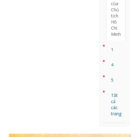
của
Chủ
tịch
Hồ
Chí
Minh
1
4
5
Tất
cả
các
trang