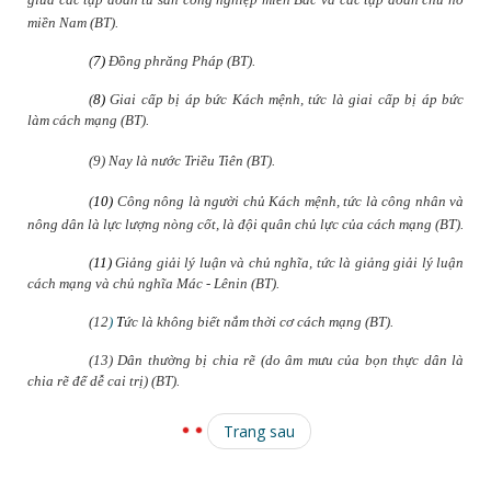
miền Nam (BT).
(
7)
Đồng phrăng Pháp (BT).
(
8)
Giai cấp bị áp bức Kách mệnh,
tức là giai cấp bị áp bức
làm cách mạng (BT).
(
9) Nay là nước Triều Tiên (BT).
(
10)
Công nông là người chủ Kách mệnh, tức là công nhân và
nông dân là lực lượng nòng cốt, là đội quân chủ lực của cách mạng (BT).
(
11)
Giảng giải lý luận và chủ
nghĩa,
tức là giảng giải lý luận
cách mạng và chủ nghĩa Mác - Lênin (BT).
(12
)
T
ức là không biết nắm thời cơ cách mạng (BT).
(13) Dân th
ường bị chia rẽ (do âm mưu của bọn thực dân là
chia rẽ để dễ cai trị) (BT).
Trang sau