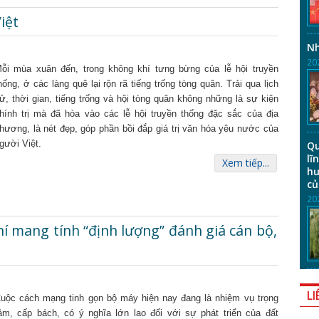
iệt
Nh
20
ỗi mùa xuân đến, trong không khí tưng bừng của lễ hội truyền
hống, ở các làng quê lại rộn rã tiếng trống tòng quân. Trải qua lịch
ử, thời gian, tiếng trống và hội tòng quân không những là sự kiện
hính trị mà đã hòa vào các lễ hội truyền thống đặc sắc của địa
hương, là nét đẹp, góp phần bồi đắp giá trị văn hóa yêu nước của
gười Việt.
Qu
lĩ
Xem tiếp...
hư
củ
20
hí mang tính “định lượng” đánh giá cán bộ,
LI
uộc cách mạng tinh gọn bộ máy hiện nay đang là nhiệm vụ trọng
âm, cấp bách, có ý nghĩa lớn lao đối với sự phát triển của đất