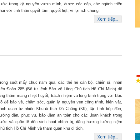
ước trong kỷ nguyên vươn mình, được các cấp, các ngành triển
hai với tinh thần quyết tâm, quyết liệt, vì lợi ích chung.
Xem tiếp...
rong suốt mấy chục năm qua, các thế hệ cán bộ, chiến sĩ, nhân
iên Đoàn 285 (Bộ tư lệnh Bảo vệ Lăng Chủ tịch Hồ Chí Minh) đã
ặng thầm mang nhiệt huyết, trách nhiệm và lòng kính trọng với Bác
ồ để bảo vệ, chăm sóc, quản lý nguyên vẹn công trình, hiện vật,
ảnh quan tự nhiên Khu di tích Đá Chông (K9); tận tình tiếp đón,
ướng dẫn, phục vụ, bảo đảm an toàn cho các đoàn khách trong
ước và quốc tế đến sinh hoạt chính trị, dâng hương tưởng niệm
hủ tịch Hồ Chí Minh và tham quan khu di tích.
Xem tiếp...