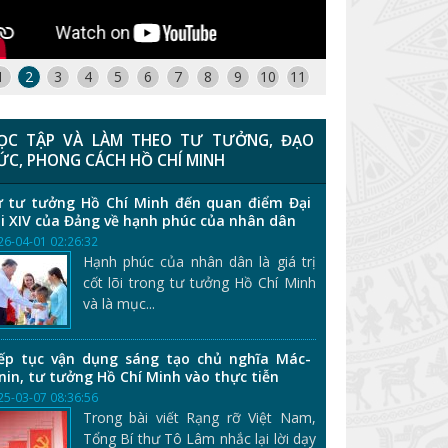
1
2
3
4
5
6
7
8
9
10
11
ỌC TẬP VÀ LÀM THEO TƯ TƯỞNG, ĐẠO
ỨC, PHONG CÁCH HỒ CHÍ MINH
 tư tưởng Hồ Chí Minh đến quan điểm Đại
i XIV của Đảng về hạnh phúc của nhân dân
26-04-01 02:26:32
Hạnh phúc của nhân dân là giá trị
cốt lõi trong tư tưởng Hồ Chí Minh
và là mục...
ếp tục vận dụng sáng tạo chủ nghĩa Mác-
nin, tư tưởng Hồ Chí Minh vào thực tiễn
25-03-07 08:36:56
Trong bài viết Rạng rỡ Việt Nam,
Tổng Bí thư Tô Lâm nhắc lại lời dạy