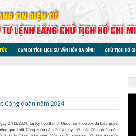
 TỨC
CỤM DI TÍCH LỊCH SỬ VĂN HÓA BA ĐÌNH
CHỦ TỊCH HỒ C
ật Công đoàn năm 2024
gày 27/11/2024, tại Kỳ họp thứ 8, Quốc hội khóa XV đã biểu quyết
hông qua Luật Công đoàn năm 2024 thay thế Luật Công đoàn năm