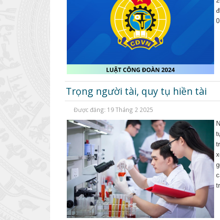
2
đ
0
Trọng người tài, quy tụ hiền tài
Được đăng: 19 Tháng 2 2025
N
t
t
x
g
c
t