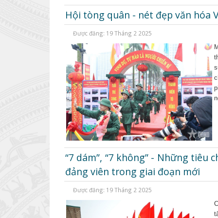
Hội tòng quân - nét đẹp văn hóa V
Được đăng: 19 Tháng 2 2025
M
t
s
c
p
n
“7 dám”, “7 không” - Những tiêu c
đảng viên trong giai đoạn mới
Được đăng: 19 Tháng 2 2025
C
t