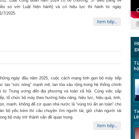
012. Luật Công đoàn năm 2024 có 06 chương, 37 điều (tăng 04
iều so với Luật hiện hành) và có hiệu lực thi hành từ ngày
1/7/2025.
Xem tiếp...
H
Đ
Từ
hộ
20
hững ngày đầu năm 2025, cuộc cách mạng tinh gọn bộ máy tiếp
ục tạo “sức nóng” mạnh mẽ, lan tỏa sâu rộng trong hệ thống chính
rị từ Trung ương đến địa phương và toàn xã hội. Cùng việc sắp
ếp, tổ chức bộ máy theo hướng hiệu năng, hiệu lực, hiệu quả, tinh,
ọn, mạnh, không để cơ quan nhà nước là “vùng trú ẩn an toàn” cho
Ti
án bộ yếu kém thì câu chuyện tìm người tài, giữ chân người tài
Lê
rong bộ máy trở thành vấn đề quan trọng.
20
Xem tiếp...