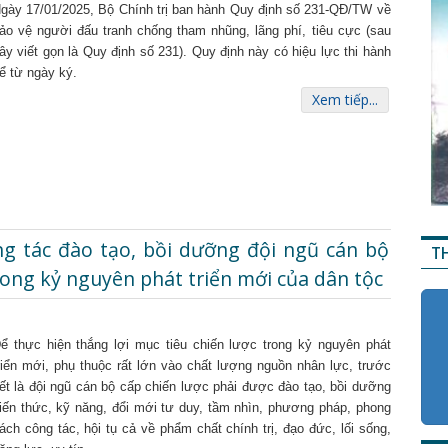
gày 17/01/2025, Bộ Chính trị ban hành Quy định số 231-QĐ/TW về
ảo vệ người đấu tranh chống tham nhũng, lãng phí, tiêu cực (sau
ây viết gọn là Quy định số 231). Quy định này có hiệu lực thi hành
ể từ ngày ký.
Xem tiếp...
ng tác đào tạo, bồi dưỡng đội ngũ cán bộ
T
rong kỷ nguyên phát triển mới của dân tộc
ể thực hiện thắng lợi mục tiêu chiến lược trong kỷ nguyên phát
riển mới, phụ thuộc rất lớn vào chất lượng nguồn nhân lực, trước
ết là đội ngũ cán bộ cấp chiến lược phải được đào tạo, bồi dưỡng
iến thức, kỹ năng, đổi mới tư duy, tầm nhìn, phương pháp, phong
ách công tác, hội tụ cả về phẩm chất chính trị, đạo đức, lối sống,