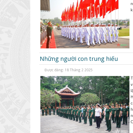
n
k
Những người con trung hiếu
Được đăng: 18 Tháng 2 2025
T
v
l
H
c
h
n
C