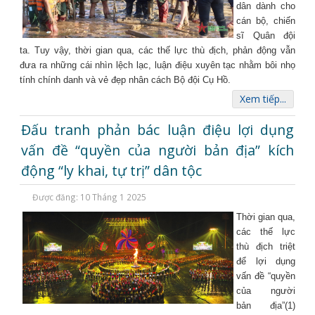
dân dành cho
cán bộ, chiến
sĩ Quân đội
ta. Tuy vậy, thời gian qua, các thế lực thù địch, phản động vẫn
đưa ra những cái nhìn lệch lạc, luận điệu xuyên tạc nhằm bôi nhọ
tính chính danh và vẻ đẹp nhân cách Bộ đội Cụ Hồ.
Xem tiếp...
Đấu tranh phản bác luận điệu lợi dụng
vấn đề “quyền của người bản địa” kích
động “ly khai, tự trị” dân tộc
Được đăng: 10 Tháng 1 2025
Thời gian qua,
các thế lực
thù địch triệt
để lợi dụng
vấn đề “quyền
của người
bản địa”(1)