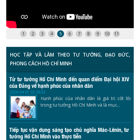
1
2
3
4
5
6
7
8
9
10
11
HỌC TẬP VÀ LÀM THEO TƯ TƯỞNG, ĐẠO ĐỨC,
PHONG CÁCH HỒ CHÍ MINH
Từ tư tưởng Hồ Chí Minh đến quan điểm Đại hội XIV
của Đảng về hạnh phúc của nhân dân
2026-04-01 02:26:32
Hạnh phúc của nhân dân là giá trị cốt lõi
trong tư tưởng Hồ Chí Minh và là mục...
Tiếp tục vận dụng sáng tạo chủ nghĩa Mác-Lênin, tư
tưởng Hồ Chí Minh vào thực tiễn