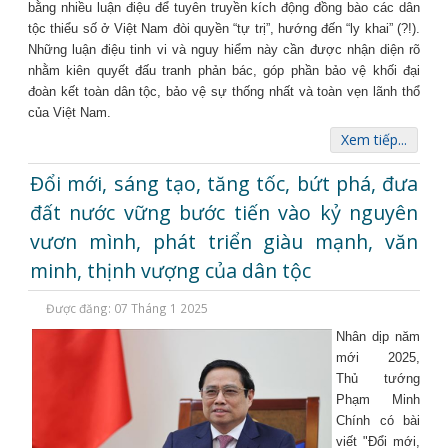
bằng nhiều luận điệu để tuyên truyền kích động đồng bào các dân
tộc thiểu số ở Việt Nam đòi quyền “tự trị”, hướng đến “ly khai” (?!).
Những luận điệu tinh vi và nguy hiểm này cần được nhận diện rõ
nhằm kiên quyết đấu tranh phản bác, góp phần bảo vệ khối đại
đoàn kết toàn dân tộc, bảo vệ sự thống nhất và toàn vẹn lãnh thổ
của Việt Nam.
Xem tiếp...
Đổi mới, sáng tạo, tăng tốc, bứt phá, đưa
đất nước vững bước tiến vào kỷ nguyên
vươn mình, phát triển giàu mạnh, văn
minh, thịnh vượng của dân tộc
Được đăng: 07 Tháng 1 2025
Nhân dịp năm
mới 2025,
Thủ tướng
Phạm Minh
Chính có bài
viết "Đổi mới,