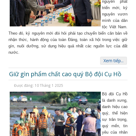
nguyên phát
triển mới, kỷ
nguyên vươn
mình của dân
tộc Việt Nam.
Theo đó, kỷ nguyên mới đòi hỏi phải tạo chuyển biến căn bản về
nhận thức, hành động của toàn Đảng, toàn xã hội trong việc giữ
gìn, nuôi dưỡng, sử dụng hiệu quả nhất các nguồn lực của đất
nước.
Xem tiếp...
Giữ gìn phẩm chất cao quý Bộ đội Cụ Hồ
Được đăng: 10 Tháng 1 2025
Bộ đội Cụ Hồ
là danh xưng,
danh hiệu cao
quý, thể hiện
sự trân trọng,
quý mến, tin
yêu của nhân