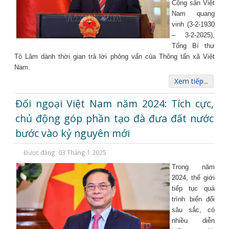
Cộng sản Việt
Nam quang
vinh (3-2-1930
– 3-2-2025),
Tổng Bí thư
Tô Lâm dành thời gian trả lời phỏng vấn của Thông tấn xã Việt
Nam.
Xem tiếp...
Đối ngoại Việt Nam năm 2024: Tích cực,
chủ động góp phần tạo đà đưa đất nước
bước vào kỷ nguyên mới
Được đăng: 03 Tháng 1 2025
Trong năm
2024, thế giới
tiếp tục quá
trình biến đổi
sâu sắc, có
nhiều diễn