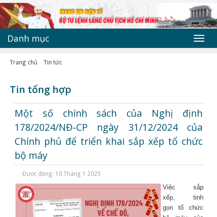
Danh mục
Toggl
navig
Trang chủ
Tin tức
Tin tổng hợp
Một số chính sách của Nghị định
178/2024/NĐ-CP ngày 31/12/2024 của
Chính phủ để triển khai sắp xếp tổ chức
bộ máy
Được đăng: 10 Tháng 1 2025
Việc sắp
xếp, tinh
gọn tổ chức