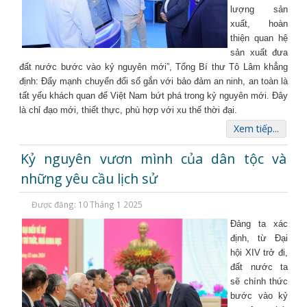
lượng sản
xuất, hoàn
thiện quan hệ
sản xuất đưa
đất nước bước vào kỷ nguyên mới”, Tổng Bí thư Tô Lâm khẳng
định: Đẩy mạnh chuyển đổi số gắn với bảo đảm an ninh, an toàn là
tất yếu khách quan để Việt Nam bứt phá trong kỷ nguyên mới. Đây
là chỉ đạo mới, thiết thực, phù hợp với xu thế thời đại.
Xem tiếp...
Kỷ nguyên vươn mình của dân tộc và
những yêu cầu lịch sử
Được đăng: 10 Tháng 1 2025
Đảng ta xác
định, từ Đại
hội XIV trở đi,
đất nước ta
sẽ chính thức
bước vào kỷ