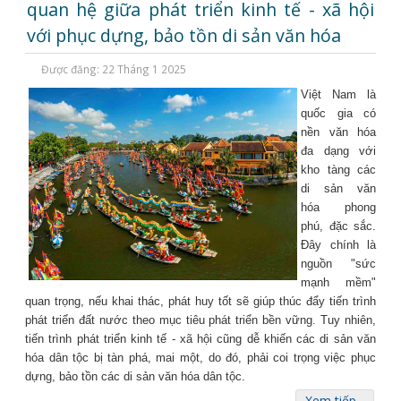
quan hệ giữa phát triển kinh tế - xã hội
với phục dựng, bảo tồn di sản văn hóa
Được đăng: 22 Tháng 1 2025
Việt Nam là
quốc gia có
nền văn hóa
đa dạng với
kho tàng các
di sản văn
hóa phong
phú, đặc sắc.
Đây chính là
nguồn "sức
mạnh mềm"
quan trọng, nếu khai thác, phát huy tốt sẽ giúp thúc đẩy tiến trình
phát triển đất nước theo mục tiêu phát triển bền vững. Tuy nhiên,
tiến trình phát triển kinh tế - xã hội cũng dễ khiến các di sản văn
hóa dân tộc bị tàn phá, mai một, do đó, phải coi trọng việc phục
dựng, bảo tồn các di sản văn hóa dân tộc.
Xem tiếp...