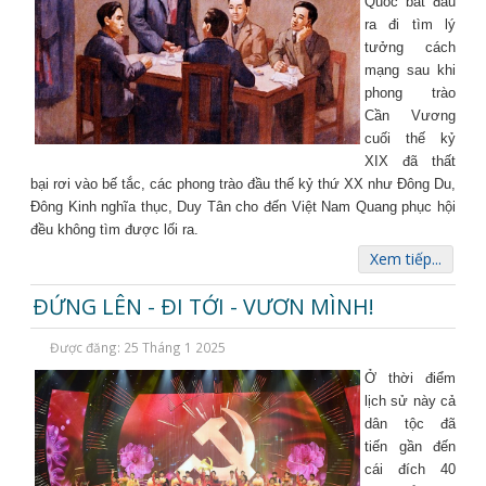
Quốc bắt đầu
ra đi tìm lý
tưởng cách
mạng sau khi
phong trào
Cần Vương
cuối thế kỷ
XIX đã thất
bại rơi vào bế tắc, các phong trào đầu thế kỷ thứ XX như Đông Du,
Đông Kinh nghĩa thục, Duy Tân cho đến Việt Nam Quang phục hội
đều không tìm được lối ra.
Xem tiếp...
ÐỨNG LÊN - ÐI TỚI - VƯƠN MÌNH!
Được đăng: 25 Tháng 1 2025
Ở thời điểm
lịch sử này cả
dân tộc đã
tiến gần đến
cái đích 40