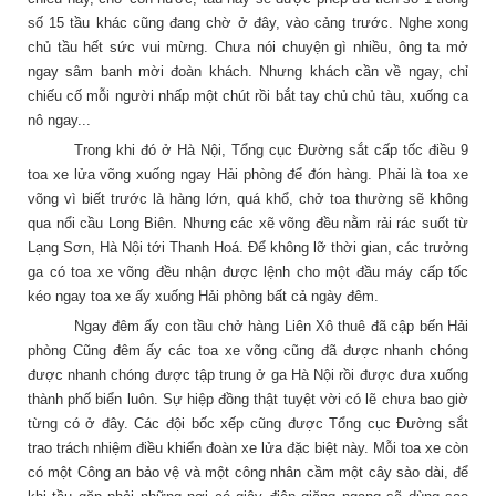
số 15 tầu khác cũng đang chờ ở đây, vào cảng trước. Nghe xong
chủ tầu hết sức vui mừng. Chưa nói chuyện gì nhiều, ông ta mở
ngay sâm banh mời đoàn khách. Nhưng khách cần về ngay, chỉ
chiếu cố mỗi người nhấp một chút rồi bắt tay chủ chủ tàu, xuống ca
nô ngay...
Trong khi đó ở Hà Nội, Tổng cục Đường sắt cấp tốc điều 9
toa xe lửa võng xuống ngay Hải phòng để đón hàng. Phải là toa xe
võng vì biết trước là hàng lớn, quá khổ, chở toa thường sẽ không
qua nổi cầu Long Biên. Nhưng các xẽ võng đều nằm rải rác suốt từ
Lạng Sơn, Hà Nội tới Thanh Hoá. Để không lỡ thời gian, các trưởng
ga có toa xe võng đều nhận được lệnh cho một đầu máy cấp tốc
kéo ngay toa xe ấy xuống Hải phòng bất cả ngày đêm.
Ngay đêm ấy con tầu chở hàng Liên Xô thuê đã cập bến Hải
phòng Cũng đêm ấy các toa xe võng cũng đã được nhanh chóng
được nhanh chóng được tập trung ở ga Hà Nội rồi được đưa xuống
thành phố biển luôn. Sự hiệp đồng thật tuyệt vời có lẽ chưa bao giờ
từng có ở đây. Các đội bốc xếp cũng được Tổng cục Đường sắt
trao trách nhiệm điều khiển đoàn xe lửa đặc biệt này. Mỗi toa xe còn
có một Công an bảo vệ và một công nhân cầm một cây sào dài, để