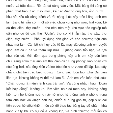
cán bộ kỹ thuật thông hơi, điều hoà, điện, cơ khí, cả cấp thoát
nước và trắc đạc... Rồi tất cả cùng vào việc. Mặt bằng thi công có
phần chặt hẹp. Các máy móc, kể các đường ống hơi, ống nước...
hầu hết đều rất cồng kềnh và rất nặng. Lúc này trên Lăng, anh em
làm trang trí vẫn còn một số việc chưa xong như sơn, trát vữa, kể
cả thợ điện, thợ nước... cho nên trên một khu vực tác nghiệp mà
gần như có đủ các thứ "Quân": thợ cơ khí lắp ráp, thợ xây, thợ
điện, thợ nước... Phải lợi dụng dàn giáo và các phương tiện của
nhau mà làm. Cán bộ chỉ huy các tổ lắp máy đã cùng anh em quyết
định làm cả 3 ca và thêm kíp nữa... Quang cảnh tấp nập, và tựa
như đèn cù: Mới đêm qua trong phòng này anh em xây còn làm
chủ, sáng sớm mai anh em thợ điện đã "Xung phong" vào ngay với
nào ống hơi, nào ống điện và leo trèo lên như vượn để lắp. kéo dây
chằng chịt trên các bức tường... Công việc luôn luôn phải đan xen
liên tục. Nhưng không vì thế mà làm ẩu. Anh em vẫn luôn nhớ câu:
"Chất lượng là mệnh lệnh của trái tim". Và cùng nhắc nhau: "Đoàn
kết hợp đồng". Không khí làm việc như có men say. Những sáng
kiến to, nhỏ không ngừng nảy nở như: hệ thống lạnh ở phòng trung
tâm của Bác đã được cán bộ, chiến sĩ cùng góp trí, góp sức cải
tiến được hệ điều khiển, nếu cứ để thao tác bằng tay sẽ chậm, khả
năng xử lý khi có sự cố e không kịp, và bình thường mỗi lần có