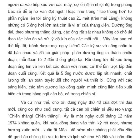
người ra vào tiếp xúc với các máy, sự ổn định nhiệt độ trong phòng
Bác sẽ dễ bị hở van đột ngột. Hoặc như trong "Hào thông hơi" từ
phần ngầm lên tới tâng kỹ thuật cao 21 mét (trên mái Lăng), không
những có 5 ống hơi lớn mà còn là vị trí của thang điện. Đường ống
dài, theo phương thẳng đứng, các ống rất sát nhau không có chỗ để
thao tác bảo ôn và xử lý độ kín của các mối nối... Vậy làm sao có
thể lắp tốt, tránh được mọi nguy hiểm? Các kỹ sư và công nhân ta
đã bàn nhau và đã có giải pháp: phân đường ống ra thành nhiều
đoạn, mỗi đoạn từ 2 đến 3 ống ghép lại. Rồi dùng tời để kéo từng
đoạn ống lên và liên kết các đoàn với nhau; cứ thế lần lượt lắp đến
đoạn cuối cùng. Kết quả là 5 ống nước được lắp rất nhanh, chất
lượng tốt, an toàn tuyệt đối cho người và thiết bị. Cùng với các
sáng kiến, các tấm gương lao động quên mình cũng liên tiếp xuất
hiện cả trong hàng ngũ cán bộ, cả trong chiến sĩ.
Và cứ như thế, cho tới đúng ngày thứ 40 của đợt thi đua
mới, cũng coi như cuối cùng, tất cả cán bộ chiến sĩ đều reo vang:
"Chiến thắng! Chiến thắng!". Ấy là một ngày cuối tháng 12 năm
1974 không quên, khi mùa đông đang vào thời kỳ rét ngọt, nhưng
hương xuân mới - xuân ất Mão - đã sớm như phảng phát đâu đây
để gợi báo những tin vui to lớn và lịch sử cho Hà Nội và nhân dân