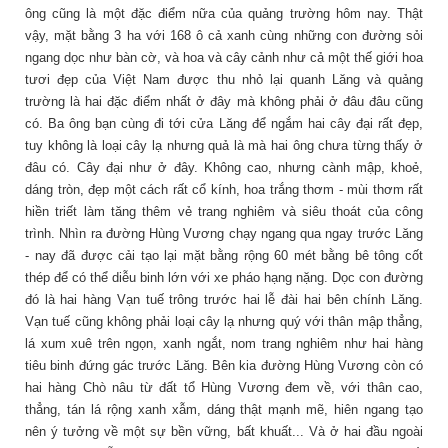
ông cũng là một đặc điểm nữa của quảng trường hôm nay. Thật
vậy, mặt bằng 3 ha với 168 ô cả xanh cùng những con đường sỏi
ngang dọc như bàn cờ, và hoa và cây cảnh như cả một thế giới hoa
tươi đẹp của Việt Nam được thu nhỏ lại quanh Lăng và quảng
trường là hai đặc điểm nhất ở đây mà không phải ở đâu đâu cũng
có. Ba ông bạn cùng đi tới cửa Lăng để ngắm hai cây đại rất đẹp,
tuy không là loại cây lạ nhưng quả là mà hai ông chưa từng thấy ở
đâu có. Cây đại như ở đây. Không cao, nhưng cành mập, khoẻ,
dáng tròn, đẹp một cách rất cổ kính, hoa trắng thơm - mùi thơm rất
hiền triết làm tăng thêm vẻ trang nghiêm và siêu thoát của công
trình. Nhìn ra đường Hùng Vương chạy ngang qua ngay trước Lăng
- nay đã được cải tạo lại mặt bằng rộng 60 mét bằng bê tông cốt
thép để có thể diễu binh lớn với xe pháo hạng nặng. Dọc con đường
đó là hai hàng Vạn tuế trông trước hai lễ đài hai bên chính Lăng.
Vạn tuế cũng không phải loại cây lạ nhưng quý với thân mập thẳng,
lá xum xuê trên ngọn, xanh ngắt, nom trang nghiêm như hai hàng
tiêu binh đứng gác trước Lăng. Bên kia đường Hùng Vương còn có
hai hàng Chò nâu từ đất tổ Hùng Vương đem về, với thân cao,
thẳng, tán lá rộng xanh xẫm, dáng thật mạnh mẽ, hiên ngang tạo
nên ý tưởng về một sự bền vững, bất khuất... Và ở hai đầu ngoài