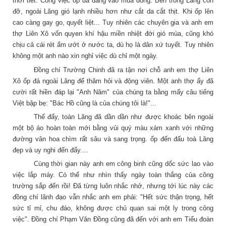
thời tiết. Công việc ốp đá đang vào mua đông.
Bên trong Lăng còn
đỡ, ngoài Lăng gió lạnh nhiều hơn như cắt da cắt thịt. Khi ốp lên
cao càng gay go, quyết liệt... Tuy nhiên các chuyên gia và anh em
thợ Liên Xô vốn quyen khí hậu miền nhiệt đới gió mùa, cũng khó
chịu cả cái rét ẩm ướt ở nước ta, dù họ là dân xứ tuyết. Tuy nhiên
không một anh nào xin nghỉ việc dù chỉ một ngày.
Đồng chí Trường Chinh đã ra tận nơi chỗ anh em thợ Liên
Xô ốp đá ngoài Lăng để thăm hỏi và động viên. Một anh thợ ấy đã
cười rất hiền đáp lại "Anh Năm" của chúng ta bằng mấy câu tiếng
Việt bập bẹ: "Bác Hồ cũng là của chúng tôi là!"...
Thế đấy, toàn Lăng đã dần dần như được khoác bên ngoài
một bộ áo hoàn toàn mới bằng vủi quý màu xám xanh với những
đường vân hoa chìm rất sâu và sang trọng. ốp đến đấu toà Lăng
đẹp và uy nghi đến đấy....
Cùng thời gian này anh em công binh cũng dốc sức lao vào
việc lắp máy. Có thể như nhìn thấy ngày toàn thắng của công
trường sắp đến rồi! Đã từng luôn nhắc nhở, nhưng tới lúc này các
đồng chí lãnh đạo vẫn nhắc anh em phải: "Hết sức thận trọng, hết
sức tỉ mỉ, chu đáo, không được chủ quan sai một ly trong công
việc". Đồng chí Phạm Văn Đồng cũng đã đến với anh em Tiểu đoàn