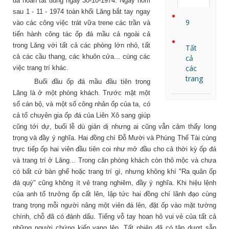
đã hoàn tất đúng ngày 30-10-1974. Ngay hôm
sau 1 - 11 - 1974 toàn khối Lăng bắt tay ngay
9
vào các công việc trát vữa trene các trần và
tiến hành công tác ốp đá mầu cả ngoài cả
trong Lăng với tất cả các phòng lớn nhỏ, tất
Tất
cả các cầu thang, các khuôn cửa... cùng các
cả
các
việc trang trí khác.
trang
Buổi đầu ốp đá mầu đầu tiên trong
Lăng là ở một phòng khách. Trước mặt một
số cán bộ, và một số công nhân ốp của ta, có
cả tổ chuyên gia ốp đá của Liên Xô sang giúp
cũng tới dự, buổi lễ dù giản dị nhưng ai cũng vẫn cảm thấy long
trọng và đầy ý nghĩa. Hai đồng chí Đỗ Mười và Phùng Thế Tài cùng
trực tiếp ốp hai viên đầu tiên coi như mở đầu cho cả thời kỳ ốp đá
và trang trí ở Lăng... Trong căn phòng khách còn thô mộc và chưa
có bất cứ bàn ghế hoặc trang trí gì, nhưng không khí "Ra quân ốp
đá quý" cũng không ít vẻ trang nghiêm, đầy ý nghĩa. Khi hiệu lệnh
của anh tổ trưởng ốp cất lên, lập tức hai đồng chí lãnh đạo cùng
trang trọng mỗi người nâng một viên đá lên, đặt ốp vào mặt tường
chính, chỗ đã có đánh dấu. Tiếng vỗ tay hoan hô vui vẻ của tất cả
những người chứng kiến vang lên. Tất nhiên đã có tập dượt sẵn