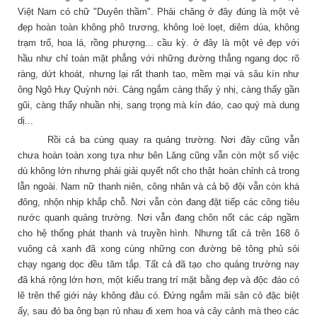
Việt Nam có chữ "Duyên thầm". Phải chăng ở đây đúng là một vẻ
đẹp hoàn toàn không phô trương, không loè loẹt, diêm dúa, không
trạm trổ, hoa lá, rồng phượng... cầu kỳ. ở đây là một vẻ đẹp với
hầu như chỉ toàn mặt phẳng với những đường thẳng ngang dọc rõ
ràng, dứt khoát, nhưng lại rất thanh tao, mềm mại và sâu kín như
ông Ngô Huy Quỳnh nới. Càng ngắm càng thấy ý nhị, càng thấy gần
gũi, càng thấy nhuần nhị, sang trọng mà kín đáo, cao quý mà dung
dị...
Rồi cả ba cùng quay ra quảng trường. Nơi đây cũng vẫn
chưa hoàn toàn xong tựa như bên Lăng cũng vẫn còn một số việc
dù không lớn nhưng phải giải quyết nốt cho thật hoàn chỉnh cả trong
lẫn ngoài. Nam nữ thanh niên, công nhân và cả bộ đội vẫn còn khá
đông, nhộn nhịp khắp chỗ. Nơi vẫn còn đang đặt tiếp các công tiêu
nước quanh quảng trường. Nơi vẫn đang chôn nốt các cáp ngầm
cho hệ thống phát thanh và truyền hình. Nhưng tất cả trên 168 ô
vuông cả xanh đã xong cùng những con đường bê tông phủ sỏi
chạy ngang dọc đều tăm tắp. Tất cả đã tạo cho quảng trường nay
đã khá rộng lớn hơn, một kiểu trang trí mặt bằng đẹp và độc đáo có
lẽ trên thế giới này không đâu có. Đứng ngắm mãi sân cỏ đặc biệt
ấy, sau đó ba ông bạn rủ nhau đi xem hoa và cây cảnh mà theo các