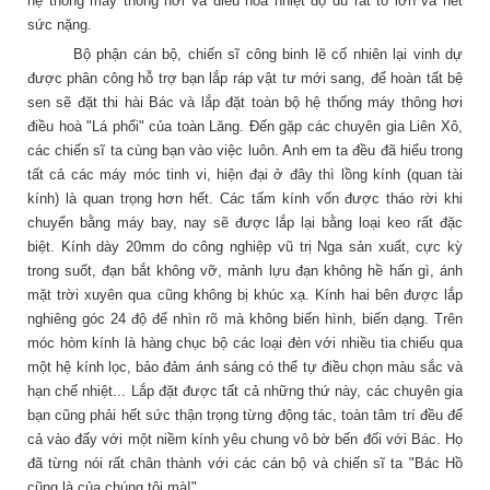
hệ thống máy thông hơi và điều hoà nhiệt độ dù rất to lớn và hết
sức nặng.
Bộ phận cán bộ, chiến sĩ công binh lẽ cố nhiên lại vinh dự
được phân công hỗ trợ bạn lắp ráp vật tư mới sang, để hoàn tất bệ
sen sẽ đặt thi hài Bác và lắp đặt toàn bộ hệ thống máy thông hơi
điều hoà "Lá phổi" của toàn Lăng. Đến gặp các chuyên gia Liên Xô,
các chiến sĩ ta cùng bạn vào việc luôn. Anh em ta đều đã hiểu trong
tất cả các máy móc tinh vi, hiện đại ở đây thì lồng kính (quan tài
kính) là quan trọng hơn hết. Các tấm kính vốn được tháo rời khi
chuyển bằng máy bay, nay sẽ được lắp lại bằng loại keo rất đặc
biệt. Kính dày 20mm do công nghiệp vũ trị Nga sản xuất, cực kỳ
trong suốt, đạn bắt không vỡ, mảnh lựu đạn không hề hấn gì, ánh
mặt trời xuyên qua cũng không bị khúc xạ. Kính hai bên được lắp
nghiêng góc 24 độ để nhìn rõ mà không biến hình, biến dạng. Trên
móc hòm kính là hàng chục bộ các loại đèn với nhiều tia chiếu qua
một hệ kính lọc, bảo đảm ánh sáng có thể tự điều chọn màu sắc và
hạn chế nhiệt... Lắp đặt được tất cả những thứ này, các chuyên gia
bạn cũng phải hết sức thận trọng từng động tác, toàn tâm trí đều để
cả vào đấy với một niềm kính yêu chung vô bờ bến đối với Bác. Họ
đã từng nói rất chân thành với các cán bộ và chiến sĩ ta "Bác Hồ
cũng là của chúng tôi mà!".