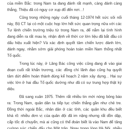
của miền Bắc: trong Nam ta đang đánh rất mạnh, càng đánh càng
thắng, Thiệu đã có nguy cơ xụp đổ đến nơi...!
Cũng trong những ngày cuối tháng 12-1974 hết sức sôi nổi
này, Bộ CT lại có một cuộc họp lớn hết sức quan trọng nữa với các
Tư lệnh chiến trường triệu từ trong Nam ra, để nắm lại tình hình
đang diễn ra rất mau lẹ, nhận định về thời cơ lớn liệu đã bắt đầu có
dấu hiệu xuất hiện? Và xác định quyết tâm chiến lược đánh lớn,
đánh ngay, nhằm sớm giải phóng hoàn toàn miền Nam thống nhất
Tổ quốc.
Trong lúc này, ở Lăng Bác công việc cũng đang đi vào giai
đoạn cuối rất khẩn trương, các đồng chí lãnh đạo cũng hạ quyết
tâm dứt điểm hoàn thành đúng kế hoạch 2 năm xây dựng... Hai sự
việc lớn ở hai đầu Tổ quốc dường như đã có sự trung hợp thật kỳ
diệu.
Đã sang xuân 1975. Thêm rất nhiều tin mới nóng bỏng báo
ra: Trong Nam, quân dân ta tiếp tục chiến thắng gần như chẻ tre.
Đồng thời ngoài Bắc, nhân dân ở các tỉnh, các quân khu đều biết
khá rõ: nhiều đơn vị của quân đội đã im nặng nhưng rất dồn dập,
cấp tốc di chuyển, mà ai cũng có thể đoán biết là vào Nam để tăng
cường sức chiến đấu cho Mặt trận. Ngay trong lòng Hà Nội, nhiều