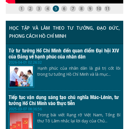
1
2
3
4
5
6
7
8
9
10
11
HỌC TẬP VÀ LÀM THEO TƯ TƯỞNG, ĐẠO ĐỨC,
PHONG CÁCH HỒ CHÍ MINH
Từ tư tưởng Hồ Chí Minh đến quan điểm Đại hội XIV
của Đảng về hạnh phúc của nhân dân
2026-04-01 02:26:32
Hạnh phúc của nhân dân là giá trị cốt lõi
trong tư tưởng Hồ Chí Minh và là mục...
Tiếp tục vận dụng sáng tạo chủ nghĩa Mác-Lênin, tư
tưởng Hồ Chí Minh vào thực tiễn
2025-03-07 08:36:56
Trong bài viết Rạng rỡ Việt Nam, Tổng Bí
thư Tô Lâm nhắc lại lời dạy của Chủ...