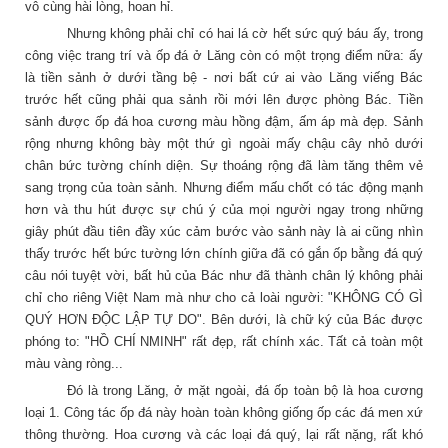
vô cùng hài lòng, hoan hỉ.
Nhưng không phải chỉ có hai lá cờ hết sức quý báu ấy, trong
công việc trang trí và ốp đá ở Lăng còn có một trọng điểm nữa: ấy
là tiền sảnh ở dưới tầng bệ - nơi bất cứ ai vào Lăng viếng Bác
trước hết cũng phải qua sảnh rồi mới lên được phòng Bác. Tiền
sảnh được ốp đá hoa cương màu hồng đậm, ấm áp mà đẹp. Sảnh
rộng nhưng không bày một thứ gì ngoài mấy chậu cây nhỏ dưới
chân bức tường chính diện.
Sự thoáng rộng đã làm tăng thêm vẻ
sang trọng của toàn sảnh. Nhưng điểm mấu chốt có tác động mạnh
hơn và thu hút được sự chú ý của mọi người ngay trong những
giây phút đầu tiên đầy xúc cảm bước vào sảnh này là ai cũng nhìn
thấy trước hết bức tường lớn chính giữa đã có gắn ốp bằng đá quý
câu nói tuyệt vời, bất hủ của Bác như đã thành chân lý không phải
chỉ cho riêng Việt Nam mà như cho cả loài người: "KHÔNG CÓ GÌ
QUÝ HƠN ĐỘC LẬP TỰ DO". Bên dưới, là chữ ký của Bác được
phóng to: "HỒ CHÍ NMINH" rất đẹp, rất chính xác. Tất cả toàn một
màu vàng ròng...
Đó là trong Lăng, ở mặt ngoài, đá ốp toàn bộ là hoa cương
loại 1. Công tác ốp đá này hoàn toàn không giống ốp các đá men xứ
thông thường. Hoa cương và các loại đá quý, lại rất nặng, rất khó