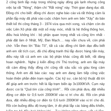
2 công binh lắp máy trong những ngày đông giá lạnh nhưng công
việc lại rất "Nóng", thậm chí "Rất nóng" này. Thời gian đang dục dã.
Đồng chí cho biết: đồng chí được nghe báo cáo và rất thông cảm là
phần lắp máy đã phải vào cuộc chậm hơn anh em bên "Xây" do bản
thiết kế thi công tháng 3 - 1974 vừa qua mới xong, và chậm còn do
việc Liên Xô phải đặt một số máy móc, nhất là hệ thống thông hơi,
điều hoà không khí - bộ phận quan trọng nhất và cũng lớn nhất -
phải đặt làm ở Nhật, Mỹ, Đan Mạch.... nay vẫn chưa về, còn phải
chờ. Vẫn theo lời "Bác Tô", tất cả các đồng chí lãnh đạo đều biết
anh em rất tích cực, đã chủ động tranh thủ lắp được hàng tấn máy,
điều này tất cả anh em các bộ phận khác cũng đã biết, rất đáng
hoan nghênh.. Nghe ý kiến đồng chí Thủ trưởng, anh em lắp máy
rất cảm động thấy đồng chí cũng rất sâu sắc và giàu lòng cảm
thông. Anh em đã báo cáo: nay anh em đang làm tiếp công việc
hoàn thiện phần điện trạm nguồn. Các kỹ sư, cán bộ kỹ thuật đã tới
để giúp anh em trước hết là lắp trạm biến áp 3x1000KVA. Cụm này
được coi là
"Quả tim của công trình"
... Rồi còn phải đưa, đặt nhiều
động cơ điện từ 0,6 tưới 2000KW vào vị trí cho đủ. Rồi còn phải
đưa, đặt nhiều động cơ điện từ 0,6 tưới 2000KW vào vị trí cho đủ.
Rồi còn buồng điều độ trung tâm, ở đó phải lắp các bảng điều khiển,