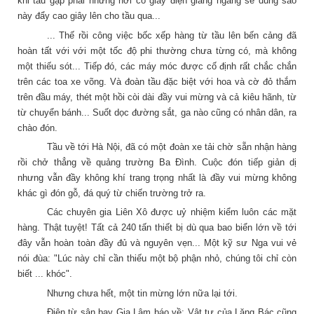
khi tầu gặp phải những nơi có giây điện giăng ngang sẽ dùng sao
này đẩy cao giây lên cho tầu qua...
... Thế rồi công việc bốc xếp hàng từ tầu lên bến cảng đã
hoàn tất với với một tốc độ phi thường chưa từng có, mà không
một thiếu sót... Tiếp đó, các máy móc được cố định rất chắc chắn
trên các toa xe võng. Và đoàn tầu đặc biệt với hoa và cờ đỏ thắm
trên đầu máy, thét một hồi còi dài đầy vui mừng và cả kiêu hãnh, từ
từ chuyển bánh... Suốt dọc đường sắt, ga nào cũng có nhân dân, ra
chào đón.
Tầu về tới Hà Nội, đã có một đoàn xe tải chờ sẵn nhận hàng
rồi chở thẳng về quảng trường Ba Đình. Cuộc đón tiếp giản dị
nhưng vẫn đầy không khí trang trọng nhất là đầy vui mừng không
khác gì đón gỗ, đá quý từ chiến trường trở ra.
Các chuyên gia Liên Xô được uỷ nhiệm kiểm luôn các mặt
hàng. Thật tuyệt! Tất cả 240 tấn thiết bị dù qua bao biển lớn về tới
đây vẫn hoàn toàn đầy đủ và nguyên vẹn... Một kỹ sư Nga vui vẻ
nói đùa: "Lúc này chỉ cần thiếu một bộ phận nhỏ, chúng tôi chỉ còn
biết ... khóc".
Nhưng chưa hết, một tin mừng lớn nữa lại tới.
Điện từ sân bay Gia Lâm báo về: Vật tư của Lăng Bác cũng