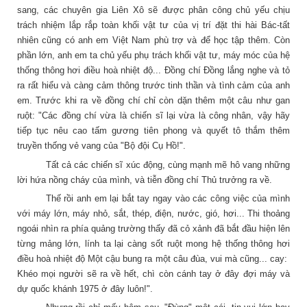
sang, các chuyên gia Liên Xô sẽ được phân công chủ yếu chịu
trách nhiệm lắp rắp toàn khối vật tư của vị trí đặt thi hài Bác-tất
nhiên cũng có anh em Việt Nam phù trợ và để học tập thêm. Còn
phần lớn, anh em ta chủ yếu phụ trách khối vật tư, máy móc của hệ
thống thông hơi điều hoà nhiệt độ... Đồng chí Đồng lắng nghe và tỏ
ra rất hiểu và càng cảm thông trước tinh thần và tình cảm của anh
em. Trước khi ra về đồng chí chỉ còn dặn thêm một câu như gan
ruột: "Các đồng chí vừa là chiến sĩ lại vừa là công nhân, vậy hãy
tiếp tục nêu cao tấm gương tiên phong và quyết tô thắm thêm
truyền thống vẻ vang của "Bộ đội Cụ Hồ!".
Tất cả các chiến sĩ xúc động, cùng mạnh mẽ hô vang những
lời hứa nồng cháy của mình, và tiễn đồng chí Thủ trưởng ra về.
Thế rồi anh em lại bắt tay ngay vào các công việc của mình
với máy lớn, máy nhỏ, sắt, thép, điện, nước, gió, hơi... Thi thoảng
ngoái nhìn ra phía quảng trường thấy đã cỏ xảnh đã bắt đầu hiện lên
từng mảng lớn, lính ta lại càng sốt ruột mong hệ thống thông hơi
điều hoà nhiệt độ Một cậu bung ra một câu đùa, vui mà cũng... cay:
Khéo mọi người sẽ ra về hết, chì còn cánh tay ở đây đợi máy và
dự quốc khánh 1975 ở đây luôn!".