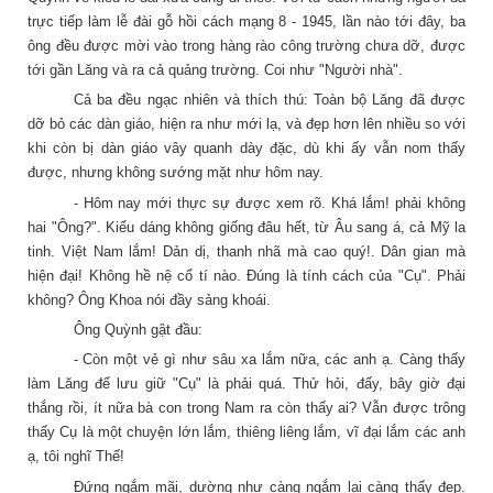
trực tiếp làm lễ đài gỗ hồi cách mạng 8 - 1945, lần nào tới đây, ba
ông đều được mời vào trong hàng rào công trường chưa dỡ, được
tới gần Lăng và ra cả quảng trường. Coi như "Người nhà".
Cả ba đều ngạc nhiên và thích thú: Toàn bộ Lăng đã được
dỡ bỏ các dàn giáo, hiện ra như mới lạ, và đẹp hơn lên nhiều so với
khi còn bị dàn giáo vây quanh dày đặc, dù khi ấy vẫn nom thấy
được, nhưng không sướng mặt như hôm nay.
- Hôm nay mới thực sự được xem rõ.
Khá lắm! phải không
hai "Ông?". Kiểu dáng không giống đâu hết, từ Âu sang á, cả Mỹ la
tinh. Việt Nam lắm! Dản dị, thanh nhã mà cao quý!. Dân gian mà
hiện đại! Không hề nệ cổ tí nào. Đúng là tính cách của "Cụ". Phải
không? Ông Khoa nói đầy sảng khoái.
Ông Quỳnh gật đầu:
- Còn một vẻ gì như sâu xa lắm nữa, các anh ạ. Càng thấy
làm Lăng để lưu giữ "Cụ" là phải quá. Thử hỏi, đấy, bây giờ đại
thắng rồi, ít nữa bà con trong Nam ra còn thấy ai? Vẫn được trông
thấy Cụ là một chuyện lớn lắm, thiêng liêng lắm, vĩ đại lắm các anh
ạ, tôi nghĩ Thế!
Đứng ngắm mãi, dường như càng ngắm lại càng thấy đẹp.