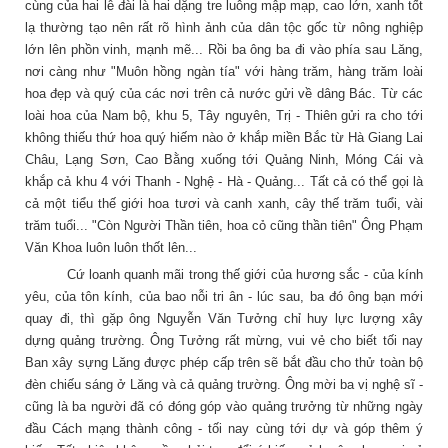
cùng của hai lễ đài là hai dặng tre luông mập mạp, cao lớn, xanh tốt
lạ thường tạo nên rất rõ hình ảnh của dân tộc gốc từ nông nghiệp
lớn lên phồn vinh, mạnh mẽ... Rồi ba ông ba đi vào phía sau Lăng,
nơi càng như "Muôn hồng ngàn tía" với hàng trăm, hàng trăm loài
hoa đẹp và quý của các nơi trên cả nước gửi về dâng Bác. Từ các
loài hoa của Nam bộ, khu 5, Tây nguyên, Trị - Thiên gửi ra cho tới
không thiếu thứ hoa quý hiếm nào ở khắp miền Bắc từ Hà Giang Lai
Châu, Lạng Sơn, Cao Bằng xuống tới Quảng Ninh, Móng Cái và
khắp cả khu 4 với Thanh - Nghệ - Hà - Quảng... Tất cả có thể gọi là
cả một tiểu thế giới hoa tươi và canh xanh, cây thế trăm tuổi, vài
trăm tuổi... "Còn Người Thần tiên, hoa cỏ cũng thần tiên" Ông Phạm
Văn Khoa luôn luôn thốt lên...
Cứ loanh quanh mãi trong thế giới của hương sắc - của kính
yêu, của tôn kính, của bao nỗi tri ân - lúc sau, ba đó ông bạn mới
quay đi, thì gặp ông Nguyễn Văn Tưởng chỉ huy lực lượng xây
dựng quảng trường. Ông Tưởng rất mừng, vui vẻ cho biết tối nay
Ban xây sựng Lăng được phép cấp trên sẽ bắt đầu cho thử toàn bộ
đèn chiếu sáng ở Lăng và cả quảng trường. Ông mời ba vị nghệ sĩ -
cũng là ba người đã có đóng góp vào quảng trưởng từ những ngày
đầu Cách mạng thành công - tối nay cùng tới dự và góp thêm ý