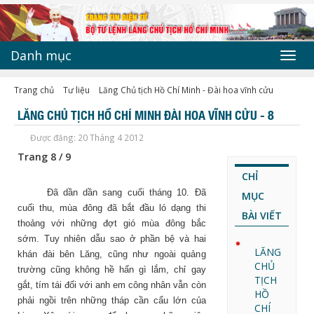
Danh mục
Toggl
navig
Trang chủ
Tư liệu
Lăng Chủ tịch Hồ Chí Minh - Đài hoa vĩnh cửu
LĂNG CHỦ TỊCH HỒ CHÍ MINH ĐÀI HOA VĨNH CỬU - 8
Được đăng: 20 Tháng 4 2012
Trang 8 / 9
CHỈ
Đã dần dần sang cuối tháng 10. Đã
MỤC
cuối thu, mùa đông đã bắt đầu ló dạng thi
BÀI VIẾT
thoảng với những đợt gió mùa đông bắc
sớm. Tuy nhiên dẫu sao ở phần bệ và hai
LĂNG
khán đài bên Lăng, cũng như ngoài quảng
CHỦ
trường cũng không hề hấn gì lắm, chỉ gay
TỊCH
gắt, tím tái đối với anh em công nhân vẫn còn
HỒ
phải ngồi trên những tháp cần cẩu lớn của
CHÍ