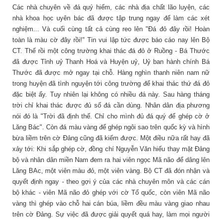
Các nhà chuyên về đá quý hiếm, các nhà địa chất lão luyện, các
nhà khoa học uyên bác đã được tập trung ngay để làm các xét
nghiệm... Và cuối cùng tất cả cùng reo lên "Đá đỏ đây rồi! Hoàn
toàn là màu cờ đây rồi!" Tin vui lập tức được báo cáo nay lên Bộ
CT. Thế rồi một công trường khai thác đá đỏ ở Ruồng - Bá Thước
đã được Tỉnh uỷ Thanh Hoá và Huyện uỷ, Uỷ ban hành chính Bá
Thước đã được mở ngay tại chỗ. Hàng nghìn thanh niên nam nữ
trong huyện đã tình nguyện tới công trường để khai thác thứ đá đỏ
đặc biệt ấy. Tuy nhiên lại không có nhiều đá này. Sau hàng tháng
trời chỉ khai thác được đủ số đá cần dùng. Nhân dân địa phương
nói đó là "Trời đã định thế. Chỉ cho mình đủ đá quý để ghép cờ ở
Lăng Bác". Còn đá màu vàng để ghép ngôi sao trên quốc kỳ và hình
bừa liềm trên cờ Đảng cũng đã kiếm được. Một điều nữa rất hay đã
xảy tới: Khi sắp ghép cờ, đồng chí Nguyễn Văn hiếu thay mặt Đảng
bộ và nhân dân miền Nam đem ra hai viên ngọc Mã não để dâng lên
Lăng BAc, một viên màu đỏ, một viên vàng. Bộ CT đã đón nhận và
quyết định ngay - theo gợi ý của các nhà chuyên môn và các cán
bộ khác - viên Mã não đỏ ghép với cờ Tổ quốc, còn viên Mã não
vàng thì ghép vào chỗ hai cán búa, liềm đều màu vàng giao nhau
trên cờ Đảng. Sự việc đã được giải quyết quá hay, làm mọi người