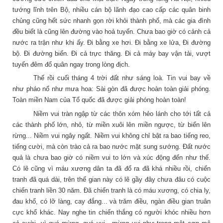
tướng lĩnh trên Bộ, nhiều cán bộ lãnh đạo cao cấp các quân binh
chủng cũng hết sức nhanh gọn rời khỏi thành phố, mà các gia đình
đều biết là cũng lên đường vào hoả tuyến. Chưa bao giờ có cảnh cả
nước ra trận như khi ấy.
Đi bằng xe hơi. Đi bằng xe lửa, Đi đường
bộ. Đi đường biển. Đi cả trực thăng. Đi cả máy bay vận tải, vượt
tuyến đêm đổ quân ngay trong lòng địch.
Thế rồi cuối tháng 4 trời đất như sáng loà.
Tin vui bay về
như pháo nổ như mưa hoa: Sài gòn đã được hoàn toàn giải phóng.
Toàn miền Nam của Tổ quốc đã được giải phóng hoàn toàn!
Niềm vui tràn ngập từ các thôn xóm hẻo lánh cho tới tất cả
các thành phố lớn, nhỏ, từ miền xuôi lên miền ngược, từ biển lên
rừng... Niềm vui ngây ngất. Niềm vui không chỉ bật ra bao tiếng reo,
tiếng cười, mà còn trào cả ra bao nước mặt sung sướng. Đất nước
quả là chưa bao giờ có niềm vui to lớn và xúc động đến như thế.
Có lẽ cũng vì máu xương dân ta đã đổ ra đã khá nhiều rồi, chiến
tranh đã quá dài, trên thế gian này có lẽ gầy đây chưa đâu có cuộc
chiến tranh liền 30 năm. Đã chiến tranh là có máu xương, có chia ly,
đau khổ, có lỡ làng, cay đắng... và trăm điều, ngàn điều gian truân
cực khổ khác. Nay nghe tin chiến thắng có người khóc nhiều hơn