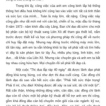
Trong khi ấy, công việc của anh em công binh lắp hệ thống
thông hơi điều hoà không khí cũng lao vào việc với tất cả tinh thần
và sức lực của mình... Toàn là máy lớn, rất nặng. Công việc này
cũng gần như rất mới mẻ với cán bộ, chiến sĩ ta, mặc dầu từ tháng
9 năm 1973 - năm khởi đầu xây Lăng, Ban chỉ đạo đã sớm cho một
bộ phận cán bộ kỹ thuật sang Liên Xô để tham gia thiết kế, nắm
trước được thiết kế và học cả phương pháp thi công để về nước
chỉ huy lắp đặt máy. Nhưng nay đứng trước những máy móc lớn,
tối tân này, anh em ta vẫn không khỏi lo lày sẽ phải vất vả tìm hiểu
vì đây là sản phảm làm từ tây Âu, nhiều phụ tùng, linh kiện, mô-
đun... rất khác của Liên Xô. Nhưng các chuyên gia và anh em ta bắt
tay nhau cùng hứa hẹn: Mọi chuyện rồi sẽ phải tốt đẹp cả.
Một cuộc "Thi đua lắp ráp 40 ngày" đã được lãnh đạo phát
động khá tưng bừng, coi như đợt thi đua cuối cùng. Các đồng chí
lãnh đạo dù sao vẫn hết sức căn dặn: "Phải hết sức thận trọng!
Phải tỉ mỉ, chu đáo! Không được để xảy ra sai sót, dù chỉ một lỳ!".
Rất cẩn thận, không những động viên, căn dặn, các đồng chí lãnh
đạo còn tổ chức một bộ phận kỹ thuật để hỗ trợ anh em thi công,
gồm khá đông đảo cán bộ chuyên môn giỏi của các ngành: kỹ sư,