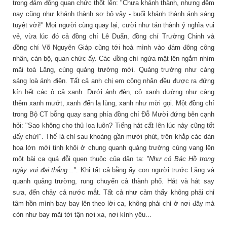
trong đám đông quan chức thốt lên: "Chưa khánh thành, nhưng đêm
nay cũng như khánh thành sơ bộ vậy - buổi khánh thành ánh sáng
tuyệt vời!" Mọi người cùng quay lại, cười như tán thành ý nghĩa vui
vẻ, vừa lúc đó cả đồng chí Lê Duẩn, đồng chí Trường Chinh và
đồng chí Võ Nguyên Giáp cũng tới hoà mình vào đám đông công
nhân, cán bộ, quan chức ấy. Các đồng chí ngửa mặt lên ngắm nhìm
mãi toà Lăng, cùng quảng trường mới. Quảng trường như càng
sáng loà ánh điện. Tất cả anh chị em công nhân đều được ra đứng
kín hết các ô cả xanh. Dưới ánh đèn, cỏ xanh dường như càng
thêm xanh mướt, xanh đến lạ lùng, xanh như mời gọi. Một đồng chí
trong Bộ CT bỗng quay sang phía đồng chí Đỗ Mười đứng bên cạnh
hỏi: "Sao không cho thủ loa luôn? Tiếng hát cất lên lúc này cũng tốt
đấy chứ!". Thế là chỉ sau khoảng gần mười phút, trên khắp các dàn
hoa lớn mới tinh khôi ở chung quanh quảng trường cùng vang lên
một bài ca quá đỗi quen thuộc của dân ta:
"Như có Bác Hồ trong
ngày vui đại thắng..."
. Khi tất cả bằng ấy con người trước Lăng và
quanh quảng trường, rung chuyển cả thành phố. Hát và hát say
sưa, đến chảy cả nước mắt. Tất cả như cảm thấy không phải chỉ
tâm hồn mình bay bay lên theo lời ca, không phải chỉ ở nơi đây mà
còn như bay mãi tới tận nơi xa, nơi kính yêu...