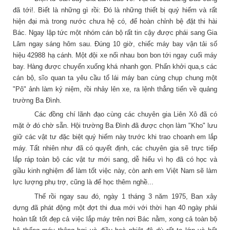
đã tới!. Biết là những gì rồi: Đó là những thiết bị quý hiếm và rất
hiện đại mà trong nước chưa hệ có, để hoàn chỉnh bệ đặt thi hài
Bác. Ngay lập tức một nhóm cán bộ rất tin cậy được phái sang Gia
Lâm ngay sáng hôm sau. Đúng 10 giờ, chiếc máy bay vận tải số
hiệu 42988 hạ cánh. Một đội xe nối nhau bon bon tới ngay cuối máy
bay. Hàng được chuyển xuống khá nhanh gọn. Phấn khởi qua,s các
cán bộ, sĩo quan ta yêu cầu tổ lái máy ban cùng chụp chung một
"Pô" ảnh làm kỷ niệm, rồi nhảy lên xe, ra lệnh thẳng tiến về quảng
trường Ba Đình.
Các đồng chí lãnh đạo cùng các chuyên gia Liên Xô đã có
mặt ở đó chờ sẵn. Hội trường Ba Đình đã được chọn làm "Kho" lưu
giữ các vật tư đặc biệt quý hiếm này trước khi trao choanh em lắp
máy. Tất nhiên như đã có quyết định, các chuyên gia sẽ trực tiếp
lắp ráp toàn bộ các vật tư mới sang, dễ hiểu vì họ đã có học và
giầu kinh nghiệm để làm tốt việc này, còn anh em Việt Nam sẽ làm
lực lượng phụ trợ, cũng là để học thêm nghề...
Thế rồi ngay sau đó, ngày 1 tháng 3 năm 1975, Ban xây
dựng đã phát động một đợt thi đua mới với thời hạn 40 ngày phải
hoàn tất tốt đẹp cả việc lắp máy trên nơi Bác nằm, xong cả toàn bộ