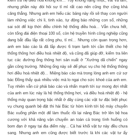
kiểm tra hệ điều hoà không khí... Tuy không nặng nhọc, vất vả lắm,
nhưng phần này đòi hỏi sự tỉ mỉ rất cao nên cũng thợ cũng khá
căng thẳng. Nhưng anh em hiểu các bảng này rồi sẽ thay con người
làm những việc chi li, tinh xảo, tự động báo những con số, những
sai sót để kịp thời điều chỉnh hệ thống điều hoà... Vẫn chưa hết,
còn tổng đài điện thoại 100 số, còn hệ truyền hình công nghiệp cũng
đang bắt đầu lắp rất công phu, tỉ mỉ... Nhưng còn quan trọng hơn,
anh em báo cáo là đã lắp được 6 trạm lạnh tới cần thiết cho hệ
thống thông hơi điều hoà nhiệt độ, và cũng đã giúp đỡ, kiểm tra liên
tục các đường ống thông hơi sản xuất ở "Xưởng dã chiến" ngay
gần công trường. Những ống này sẽ để phục vụ cho hệ thống thông
hơi điều hoà nhiệt độ... Miệng báo cáo mà trong lòng anh em cứ sợ
bác Đồng thấy quá nhiều việc mà lo ngại cho sức khoẻ của anh em.
Tuy nhiên vẫn cứ phải báo cáo và nhấn mạnh tới sự mong đợi nhất
của anh em lúc này là hệ thống thông hơi, và điều hoà nhiệt độ - hệ
thống máy quan trọng bậc nhất ở đây cùng các vật tư đặc biệt phục
vụ chung quanh bệ đặt thi hài Bác từ hòm kính tới bộ máy chuyển
Bác xuống phần một để làm thuốc rồi lại nâng Bác trở lên bệ hoa
cương với khả năng vận chuyển an toàn cả trong tình huống có
bom đạn ở ngay tại địa điểm này... Cả hai khối vật tư này đều chưa
sang. Nhưng anh em cũng được biết trước là khi các vật tư ấy