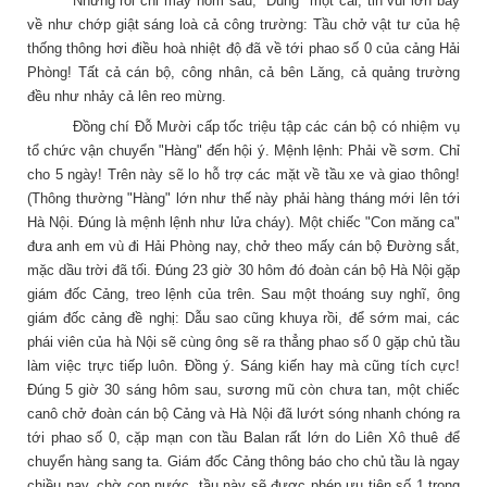
Nhưng rồi chỉ mấy hôm sau, "Đùng" một cái, tin vui lớn bay
về như chớp giật sáng loà cả công trường: Tầu chở vật tư của hệ
thống thông hơi điều hoà nhiệt độ đã về tới phao số 0 của cảng Hải
Phòng! Tất cả cán bộ, công nhân, cả bên Lăng, cả quảng trường
đều như nhảy cả lên reo mừng.
Đồng chí Đỗ Mười cấp tốc triệu tập các cán bộ có nhiệm vụ
tổ chức vận chuyển "Hàng" đến hội ý. Mệnh lệnh: Phải về sơm. Chỉ
cho 5 ngày! Trên này sẽ lo hỗ trợ các mặt về tầu xe và giao thông!
(Thông thường "Hàng" lớn như thế này phải hàng tháng mới lên tới
Hà Nội. Đúng là mệnh lệnh như lửa cháy). Một chiếc "Con măng ca"
đưa anh em vù đi Hải Phòng nay, chở theo mấy cán bộ Đường sắt,
mặc dầu trời đã tối.
Đúng 23 giờ 30 hôm đó đoàn cán bộ Hà Nội gặp
giám đốc Cảng, treo lệnh của trên. Sau một thoáng suy nghĩ, ông
giám đốc cảng đề nghị: Dẫu sao cũng khuya rồi, để sớm mai, các
phái viên của hà Nội sẽ cùng ông sẽ ra thẳng phao số 0 gặp chủ tầu
làm việc trực tiếp luôn. Đồng ý. Sáng kiến hay mà cũng tích cực!
Đúng 5 giờ 30 sáng hôm sau, sương mũ còn chưa tan, một chiếc
canô chở đoàn cán bộ Cảng và Hà Nội đã lướt sóng nhanh chóng ra
tới phao số 0, cặp mạn con tầu Balan rất lớn do Liên Xô thuê để
chuyển hàng sang ta. Giám đốc Cảng thông báo cho chủ tầu là ngay
chiều nay, chờ con nước, tầu này sẽ được phép ưu tiên số 1 trong