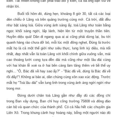
kiến. Tất nhiên không cần phải trao đổi ý kiến, cả ba ông bạn vui vẻ
nhận lời.
Buổi tối hôm đó, đúng hẹn, khoảng 8 giờ 30, tất cả các loại
đèn chiếu ở Lăng và trên quảng trường cùng mở. Cả trời, đất đều
như bật sáng loà. Giữa vùng ánh sáng ấy, toà Lăng như toàn bằng
ngọc khối sáng ngời, lấp lánh, hiện lên từ một truyện thần tiên.
Huyền diệu quá! Dân đi ngang qua ai ai cũng phải dừng lại, bu tới
quanh hàng rào chưa dỡ bỏ, mỗi lúc một đông nghẹt, Đúng là trước
mắt họ là cả một thế giới như siêu thực, lung linh kỳ diệu, mà nổi
nhất, đẹp nhất vẫn là toàn Lăng với khối chính giữa vuông vắn, mái
cao thoáng lướt cong tựa đền đài mà cũng như một lâu đài cùng
với hai khán lễ xoè ra ở hai bên càng làm tăng thêm vẻ bề thế uy
nghi... "Ô, Bác đã về hay sao ấy?" - "Bác đã về, đúng là Bác đã về
rồi đấy!"! Không ai bảo ai, dân chúng cùng xôn xao xúc động. Trước
mắt họ "Toà lâu đài" vẫn lung linh trong vùng ánh áng ngời ngời như
trong mơ.
Đứng dưới chân toà Lăng gần như đầy đủ các đồng chí
trong Ban xây dựng, Ban chỉ huy công trường 75808 và đông đảo
cán bộ và quan chức của thành phố. Có cả hầu hết các chuyên gia
Liên Xô. Trong khung cảnh huy hoàng này, bỗng một người nào đó