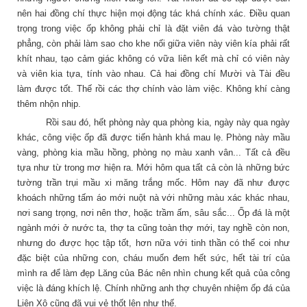
nên hai đồng chí thực hiện mọi động tác khá chính xác. Điều quan
trọng trong việc ốp không phải chỉ là đặt viên đá vào tường thật
phẳng, còn phải làm sao cho khe nối giữa viên này viên kía phải rất
khít nhau, tạo cảm giác không có vữa liên kết mà chỉ có viên này
và viên kia tựa, tính vào nhau. Cả hai đồng chí Mười và Tài đều
làm được tốt. Thế rồi các thợ chính vào làm việc. Không khí càng
thêm nhộn nhịp.
Rồi sau đó, hết phòng này qua phòng kia, ngày này qua ngày
khác, công việc ốp đã được tiến hành khá mau lẹ. Phòng này mầu
vàng, phòng kia mầu hồng, phòng nọ màu xanh vân... Tất cả đều
tựa như từ trong mơ hiện ra. Mới hôm qua tất cả còn là những bức
tường trần trụi mầu xi măng trắng mốc. Hôm nay đã như được
khoách những tấm áo mới nuột nà với những màu xác khác nhau,
nơi sang trọng, nơi nên thơ, hoặc trầm ấm, sâu sắc... Ốp đá là một
ngành mới ở nước ta, thợ ta cũng toàn thợ mới, tay nghề còn non,
nhưng do được học tập tốt, hơn nữa với tinh thần có thể coi như
đặc biệt của những con, cháu muốn đem hết sức, hết tài trí của
mình ra để làm đẹp Lăng của Bác nên nhìn chung kết quả của công
việc là đáng khích lệ. Chính những anh thợ chuyên nhiệm ốp đá của
Liên Xô cũng đã vui vẻ thốt lên như thế.