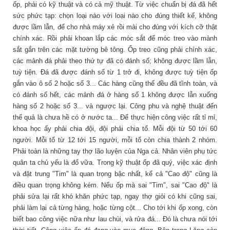
ốp, phải có kỹ thuật và có cả mỹ thuật. Từ việc chuẩn bị đá đã hết
sức phức tạp: chọn loại nào với loại nào cho đúng thiết kế, không
được lầm lẫn, để cho nhà máy xẻ rồi mài cho đúng với kích cỡ thật
chính xác. Rồi phải khoan lắp các móc sắt để móc treo vào mành
sắt gắn trên các mặt tường bê tông. Ốp treo cũng phải chính xác,
các mảnh đá phải theo thứ tự đã có đánh số; không được lầm lẫn,
tuỳ tiện. Đá đã được đánh số từ 1 trở đi, không được tuỳ tiện ốp
gắn vào ô số 2 hoặc số 3... Các hàng cũng thế đều đã tĩnh toàn, và
có đánh số hết, các mảnh đá ở hàng số 1 không được lẫn xuống
hàng số 2 hoặc số 3... và ngược lại. Công phu và nghệ thuật đến
thế quả là chưa hề có ở nước ta... Để thực hiện công việc rất tỉ mỉ,
khoa học ấy phải chia đội, đội phải chia tổ. Mỗi đội từ 50 tới 60
người. Mỗi tổ từ 12 tới 15 người, mỗi tổ còn chia thành 2 nhóm.
Phải toàn là những tay thợ lão luyện của Nga cả. Nhân viên phụ tức
quân ta chủ yếu là đổ vữa. Trong kỹ thuật ốp đã quý, việc xác định
và đặt trung "Tim" là quan trọng bậc nhất, kể cả "Cao độ" cũng là
điều quan trọng không kém. Nếu ốp mà sai "Tim", sai "Cao độ" là
phải sửa lại rất khó khăn phức tạp, ngay thợ giỏi có khi cũng sai,
phải làm lại cả từng hàng, hoặc từng cột... Cho tới khi ốp xong, còn
biết bao công việc nữa như lau chùi, và rửa đá... Đó là chưa nói tới