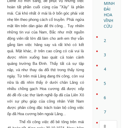
Liene Xô mới sang, để phục vụ những việc
MINH
hoàn tất phần cuối cùng của "Xây" là phần
ĐÀI
mái. Cái khó nhất ở mái là ở bốn góc phải vát
HOA
nhẹ lên theo phong cách cổ truyền.
Phải ngửa
VĨNH
CỬU
mặt lên trên dàn giáo để thi công... Tuy nhiên
những tin vui của Nam, Bắc như một nguồn
động viên rất lớn đã làm cho anh em thợ vẫn
2
gắng làm việc hăng say và rất khó có kết
quả. Mặt khác, ở trên cao cũng có cái vui là
3
được nhìm xuống bao quát cả toàn cảnh
quảng trường Ba Đình. Thấy tất cả sự tập
4
nập, và như thay da đổi thịt trong thấy từng
ngày. Từ trên mái Lăng đang thi công, còn vui
nữa là đã nhìn thấy ở dưới chân Lăng có
5
nhiều chồng gạch Hoa cương đã được xếp
đó đề rồi các thợ lành nghề ốp đã của Liên Xô
6
với sự phụ giúp của công nhân Việt Nam
được phân công đặc trách toàn bộ công việc
7
ốp đã Hoa cương bên ngoài Lăng...
Thế rồi công việc đổ bê tông trên mái
8