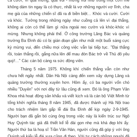
cả cười, vì quá mừng, quá vui - mừng vui như trong một cơn mê
không dám tin ngay là có thực, nhất là vợ những người vợ lĩnh, cha
mẹ già của những chiến sĩ đã ra đi biền biệt... Khóc và cười. Cười
và khóc. Tưởng trong những ngày như cuồng cả lên vì đại thắng,
không ai còn có thể làm gì nữa ngoài reo cườn và khóc-khóc vì
mừng. Nhưng không phải thế. Ở công trường Lăng Bác và quảng
trường Ba Đình dù có bị gián đoạn gần như mất một buổi sáng cực
kỳ mừng vui, đến chiều mọi công việc vẫn lại tiếp tục. "Đại thắng
rồi, toàn thắng rồi, gắng nữa lên để mau đón Bác trở về Thủ đô yêu
quý!..." Các cán bộ càng ra sức động viên.
Tháng 5 năm 1975. Không khí chiến thắng vẫn còn như
chưa hết ngây nhất. Dân Hà Nội càng đến xem xây dựng Lăng và
quảng trường thường xuyên hơn. Hôm ấy, có ba người vốn chó
nhiều "Duyên" với nơi đây từ lâu cũng đi xem. Đó là ông Phạm Văn
Khoa nhà hoạt động sân khấu và viết kịch và là cán bộ Việt Minh từ
tổng khởi nghĩa tháng 8 năm 1945, đã được thành uỷ Hà Nội trao
cho trách nhiệm làm gấp lễ đài Ba Đình để kịp ngày 2-9-1945.
Người bạn đã gắn bó cùng ông trong việc này là kiến trúc sư Ngô
Huy Quỳnh tác giả đã thiết kế lễ đài gọn nhẹ mà khá đẹp khi ấy.
Người thứ ba là hoạ sĩ Trần Văn Hán, người cũng đã góp ý với ông
Quỳnh vẽ kiểu lễ đài xưa cũng đi theo. Với tư cách những người đã