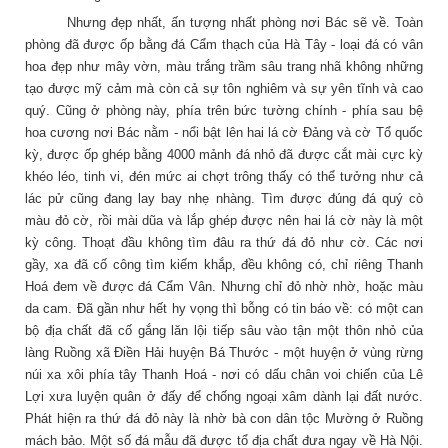
Nhưng đẹp nhất, ấn tượng nhất phòng nơi Bác sẽ về. Toàn
phòng đã được ốp bằng đá Cẩm thạch của Hà Tây - loại đá có vân
hoa đẹp như mây vờn, màu trắng trầm sâu trang nhã không những
tạo được mỹ cảm mà còn cả sự tôn nghiêm và sự yên tĩnh và cao
quý. Cũng ở phòng này, phía trên bức tường chính - phía sau bệ
hoa cương nơi Bác nằm - nổi bật lên hai lá cờ Đảng và cờ Tổ quốc
kỳ, được ốp ghép bằng 4000 mảnh đá nhỏ đã được cắt mài cực kỳ
khéo léo, tinh vi, đén mức ai chợt trông thấy có thể tưởng như cả
lác pử cũng đang lay bay nhẹ nhàng. Tìm được đúng đá quý cò
màu đỏ cờ, rồi mài dũa và lắp ghép được nên hai lá cờ này là một
kỳ công. Thoạt đầu không tìm đâu ra thứ đá đỏ như cờ. Các nơi
gầy, xa đã cố công tìm kiếm khắp, đều không có, chỉ riêng Thanh
Hoá đem về được đá Cẩm Vân. Nhưng chỉ đỏ nhờ nhờ, hoặc màu
da cam. Đã gần như hết hy vọng thì bỗng có tin báo về: có một can
bộ địa chất đã cố gắng lăn lội tiếp sâu vào tận một thôn nhỏ của
làng Ruồng xã Điền Hải huyện Bá Thước - một huyện ở vùng rừng
núi xa xôi phía tây Thanh Hoá - nơi có dấu chân voi chiến của Lê
Lợi xưa luyện quân ở đấy để chống ngoại xâm dành lại đất nước.
Phát hiện ra thứ đá đỏ này là nhờ bà con dân tộc Mường ở Ruồng
mách bảo. Một số đá mẫu đã được tổ địa chất đưa ngay về Hà Nội.